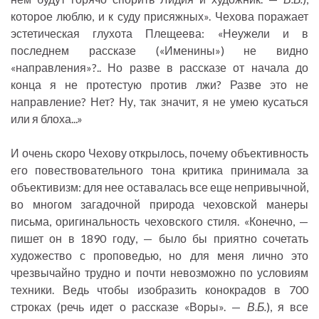
которое люблю, и к суду присяжных». Чехова поражает
эстетическая глухота Плещеева: «Неужели и в
последнем рассказе («Именины») не видно
«направления»?.. Но разве в рассказе от начала до
конца я не протестую против лжи? Разве это не
направление? Нет? Ну, так значит, я не умею кусаться
или я блоха...»
И очень скоро Чехову открылось, почему объективность
его повествовательного тона критика принимала за
объективизм: для нее оставалась все еще непривычной,
во многом загадочной природа чеховской манеры
письма, оригинальность чеховского стиля. «Конечно, —
пишет он в 1890 году, — было бы приятно сочетать
художество с проповедью, но для меня лично это
чрезвычайно трудно и почти невозможно по условиям
техники. Ведь чтобы изобразить конокрадов в 700
строках (речь идет о рассказе «Воры». —
В.Б.
), я все