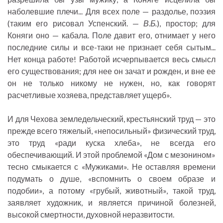
наболевшие плечи... Для всех поле — раздолье, поэзия
(таким его рисовал Успенский. —
В.Б.
), простор; для
Коняги оно — кабала. Поле давит его, отнимает у него
последние силы и все-таки не признает себя сытым...
Нет конца работе! Работой исчерпывается весь смысл
его существования; для нее он зачат и рожден, и вне ее
он не только никому не нужен, но, как говорят
расчетливые хозяева, представляет ущерб».
И для Чехова земледельческий, крестьянский труд — это
прежде всего тяжелый, «непосильный» физический труд,
это труд «ради куска хлеба», не всегда его
обеспечивающий. И этой проблемой «Дом с мезонином»
тесно смыкается с «Мужиками». Не оставляя времени
подумать о душе, «вспомнить о своем образе и
подобии», а потому «грубый, животный», такой труд,
заявляет художник, и является причиной болезней,
высокой смертности, духовной неразвитости.