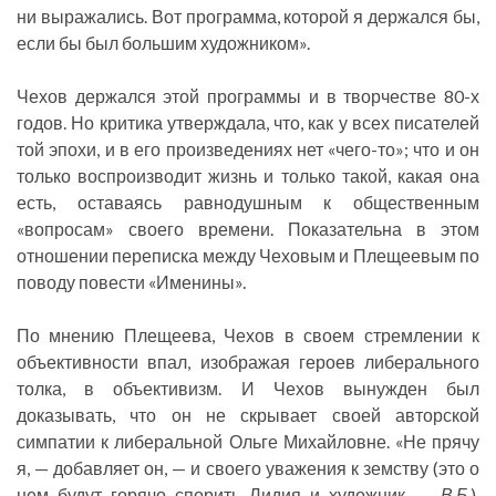
ни выражались. Вот программа, которой я держался бы,
если бы был большим художником».
Чехов держался этой программы и в творчестве 80-х
годов. Но критика утверждала, что, как у всех писателей
той эпохи, и в его произведениях нет «чего-то»; что и он
только воспроизводит жизнь и только такой, какая она
есть, оставаясь равнодушным к общественным
«вопросам» своего времени. Показательна в этом
отношении переписка между Чеховым и Плещеевым по
поводу повести «Именины».
По мнению Плещеева, Чехов в своем стремлении к
объективности впал, изображая героев либерального
толка, в объективизм. И Чехов вынужден был
доказывать, что он не скрывает своей авторской
симпатии к либеральной Ольге Михайловне. «Не прячу
я, — добавляет он, — и своего уважения к земству (это о
нем будут горячо спорить Лидия и художник. —
В.Б.
),