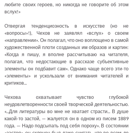
любите своих героев, но никогда не говорите об этом
вслух!»
Отвергая тенденциозность в искусстве (но не
«вопросы»!), Чехов не заявлял «вслух» о своем
«направлении». Он полагал, что оно воплощено в самой
художественной плоти созданных им образов и картин:
«Когда я пишу, я вполне рассчитываю на читателя,
полагая, что недостающие в рассказе субъективные
элементы он подбавит сам». Однако чаще всего эти-то
«элементы» и ускользали от внимания читателей и
критиков...
Чехова охватывает чувство глубокой
неудовлетворенности своей творческой деятельностью.
«...Для литературы во мне не хватает страсти... В душе
какой-то застой, — жалуется он в одном из писем 1889
года. — Надо подсыпать под себя пороху». В состоянии
«застоя» он склонен был даже считать, что во всем до