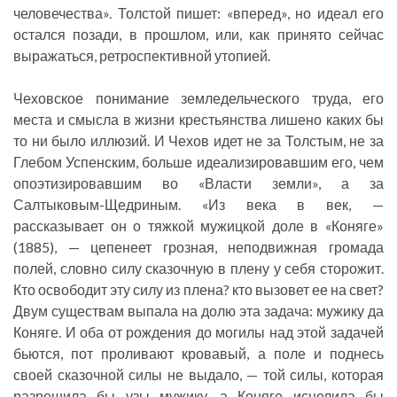
человечества». Толстой пишет: «вперед», но идеал его
остался позади, в прошлом, или, как принято сейчас
выражаться, ретроспективной утопией.
Чеховское понимание земледельческого труда, его
места и смысла в жизни крестьянства лишено каких бы
то ни было иллюзий. И Чехов идет не за Толстым, не за
Глебом Успенским, больше идеализировавшим его, чем
опоэтизировавшим во «Власти земли», а за
Салтыковым-Щедриным. «Из века в век, —
рассказывает он о тяжкой мужицкой доле в «Коняге»
(1885), — цепенеет грозная, неподвижная громада
полей, словно силу сказочную в плену у себя сторожит.
Кто освободит эту силу из плена? кто вызовет ее на свет?
Двум существам выпала на долю эта задача: мужику да
Коняге. И оба от рождения до могилы над этой задачей
бьются, пот проливают кровавый, а поле и поднесь
своей сказочной силы не выдало, — той силы, которая
разрешила бы узы мужику, а Коняге исцелила бы