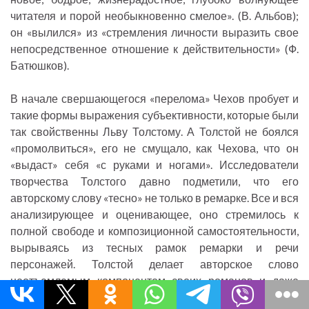
читателя и порой необыкновенно смелое». (В. Альбов);
он «вылился» из «стремления личности выразить свое
непосредственное отношение к действительности» (Ф.
Батюшков).
В начале свершающегося «перелома» Чехов пробует и
такие формы выражения субъективности, которые были
так свойственны Льву Толстому. А Толстой не боялся
«промолвиться», его не смущало, как Чехова, что он
«выдаст» себя «с руками и ногами». Исследователи
творчества Толстого давно подметили, что его
авторскому слову «тесно» не только в ремарке. Все и вся
анализирующее и оценивающее, оно стремилось к
полной свободе и композиционной самостоятельности,
вырываясь из тесных рамок ремарки и речи
персонажей. Толстой делает авторское слово
неотъемлемым компонентом своих романов и даже
пьес. Уже в «Войне и мире» он обращается к таким