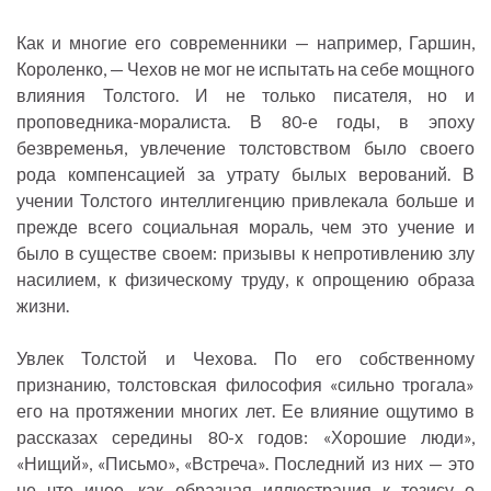
Как и многие его современники — например, Гаршин,
Короленко, — Чехов не мог не испытать на себе мощного
влияния Толстого. И не только писателя, но и
проповедника-моралиста. В 80-е годы, в эпоху
безвременья, увлечение толстовством было своего
рода компенсацией за утрату былых верований. В
учении Толстого интеллигенцию привлекала больше и
прежде всего социальная мораль, чем это учение и
было в существе своем: призывы к непротивлению злу
насилием, к физическому труду, к опрощению образа
жизни.
Увлек Толстой и Чехова. По его собственному
признанию, толстовская философия «сильно трогала»
его на протяжении многих лет. Ее влияние ощутимо в
рассказах середины 80-х годов: «Хорошие люди»,
«Нищий», «Письмо», «Встреча». Последний из них — это
не что иное, как образная иллюстрация к тезису о