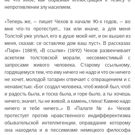
непротивлении злу насилием.
«Теперь же, — пишет Чехов в начале 90-х годов, — во
мне что-то протестует... так или иначе, а для меня
Толстой уже уплыл, его в душе моей нет, и он вышел из
меня, сказав: се оставляю дом ваш пуст». В рассказах
«Пари» (1889), «В ссылке» (1892) Чехов развенчивает
аскетизм толстовской морали, несовместимый с
запросами живого человека. Старому ссыльному,
гордящемуся тем, что ему ничего не надо и что он ничего
не хочет, молодой татарин отвечает с отвращением и с
ненавистью: «Бог создал человека, чтоб живой был, чтоб
и радость была, и тоска была, и горе было, а ты хочешь
ничего, значит, ты не живой, а камень, глина! Камню надо
ничего и тебе ничего...» В «Палате № 6» Чехов
протестует против нравственного индифферентизма
обывательской интеллигенции, оправдание которому
она находила и в пессимизме немецкого философа