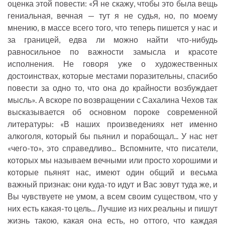
оценка этой повести: «Я не скажу, чтобы это была вещь
гениальная, вечная — тут я не судья, но, по моему
мнению, в массе всего того, что теперь пишется у нас и
за границей, едва ли можно найти что-нибудь
равносильное по важности замысла и красоте
исполнения. Не говоря уже о художественных
достоинствах, которые местами поразительны, спасибо
повести за одно то, что она до крайности возбуждает
мысль». А вскоре по возвращении с Сахалина Чехов так
высказывается об основном пороке современной
литературы: «В наших произведениях нет именно
алкоголя, который бы пьянил и порабощал... У нас нет
«чего-то», это справедливо... Вспомните, что писатели,
которых мы называем вечными или просто хорошими и
которые пьянят нас, имеют один общий и весьма
важный признак: они куда-то идут и Вас зовут туда же, и
Вы чувствуете не умом, а всем своим существом, что у
них есть какая-то цель... Лучшие из них реальны и пишут
жизнь такою, какая она есть, но оттого, что каждая