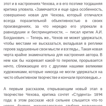
этот и в настроениях Чехова, и в его поэтике тогдашняя
критика уловила. «Замечается и еще одна особенность,
совершенно новая для Чехова, который отличался
всегда поразительной объективностью в своих
произведениях, за что нередко его упрекали в
равнодушии и беспринципности, — писал критик А.И.
Богданович. — Теперь же... Чехов не может удержаться,
чтобы местами не высказаться, вкладывая в реплики
героев задушевные свои мысли и взгляды... Такая новая
черта крайне знаменательна для настроения автора. В
нем как бы назревает какой-то перелом, прорывается
нечто, сближающее его с другими нашими великими
художниками, которые никогда не могли удержаться на
чисто объективном творчестве и кончали проповедью...»
А первым рассказом, открывающим новый этап в
творчестве Чехова, критика сочтет «Студента» 1894
года: в этом рассказе «всё сильнее слышится что-то
новое, бодрое, жизнерадостное, глубоко волнующее