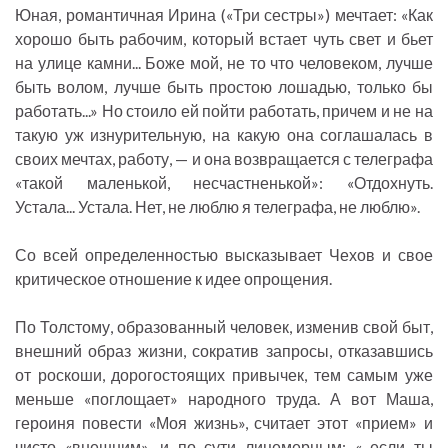
Юная, романтичная Ирина («Три сестры») мечтает: «Как
хорошо быть рабочим, который встает чуть свет и бьет
на улице камни... Боже мой, не то что человеком, лучше
быть волом, лучше быть простою лошадью, только бы
работать...» Но стоило ей пойти работать, причем и не на
такую уж изнурительную, на какую она соглашалась в
своих мечтах, работу, — и она возвращается с телеграфа
«такой маленькой, несчастненькой»: «Отдохнуть.
Устала... Устала. Нет, не люблю я телеграфа, не люблю».
Со всей определенностью высказывает Чехов и свое
критическое отношение к идее опрощения.
По Толстому, образованный человек, изменив свой быт,
внешний образ жизни, сократив запросы, отказавшись
от роскоши, дорогостоящих привычек, тем самым уже
меньше «поглощает» народного труда. А вот Маша,
героиня повести «Моя жизнь», считает этот «прием» и
чисто «внешним», и по сути лицемерным: «...если ты