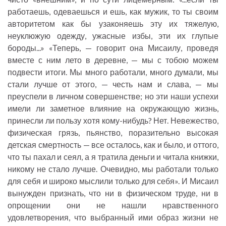
работаешь, одеваешься и ешь, как мужик, то ты своим
авторитетом как бы узаконяешь эту их тяжелую,
неуклюжую одежду, ужасные избы, эти их глупые
бороды...» «Теперь, — говорит она Мисаилу, проведя
вместе с ним лето в деревне, — мы с тобою можем
подвести итоги. Мы много работали, много думали, мы
стали лучше от этого, — честь нам и слава, — мы
преуспели в личном совершенстве; но эти наши успехи
имели ли заметное влияние на окружающую жизнь,
принесли ли пользу хотя кому-нибудь? Нет. Невежество,
физическая грязь, пьянство, поразительно высокая
детская смертность — все осталось, как и было, и оттого,
что ты пахал и сеял, а я тратила деньги и читала книжки,
никому не стало лучше. Очевидно, мы работали только
для себя и широко мыслили только для себя». И Мисаил
вынужден признать, что ни в физическом труде, ни в
опрощении они не нашли нравственного
удовлетворения, что выбранный ими образ жизни не