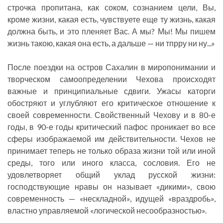
строчка пропитана, как соком, сознанием цели, Вы,
кроме жизни, какая есть, чувствуете еще ту жизнь, какая
должна быть, и это пленяет Вас. А мы? Мы! Мы пишем
жизнь такою, какая она есть, а дальше — ни тпрру ни ну...»
После поездки на остров Сахалин в миропонимании и
творческом самоопределении Чехова происходят
важные и принципиальные сдвиги. Ужасы каторги
обостряют и углубляют его критическое отношение к
своей современности. Свойственный Чехову и в 80-е
годы, в 90-е годы критический пафос проникает во все
сферы изображаемой им действительности. Чехов не
принимает теперь не только образа жизни той или иной
среды, того или иного класса, сословия. Его не
удовлетворяет общий уклад русской жизни:
господствующие нравы он называет «дикими», свою
современность — «нескладной», идущей «враздробь»,
властно управляемой «логической несообразностью».