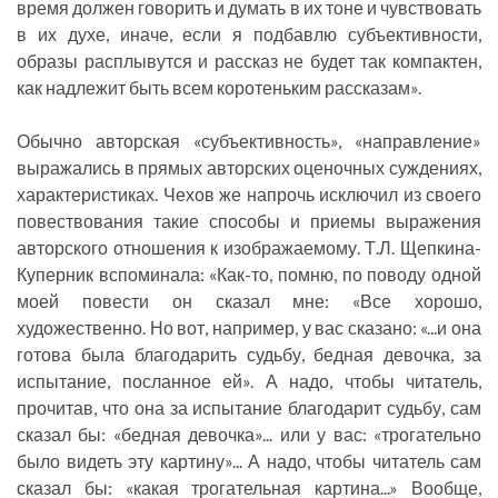
время должен говорить и думать в их тоне и чувствовать
в их духе, иначе, если я подбавлю субъективности,
образы расплывутся и рассказ не будет так компактен,
как надлежит быть всем коротеньким рассказам».
Обычно авторская «субъективность», «направление»
выражались в прямых авторских оценочных суждениях,
характеристиках. Чехов же напрочь исключил из своего
повествования такие способы и приемы выражения
авторского отношения к изображаемому. Т.Л. Щепкина-
Куперник вспоминала: «Как-то, помню, по поводу одной
моей повести он сказал мне: «Все хорошо,
художественно. Но вот, например, у вас сказано: «...и она
готова была благодарить судьбу, бедная девочка, за
испытание, посланное ей». А надо, чтобы читатель,
прочитав, что она за испытание благодарит судьбу, сам
сказал бы: «бедная девочка»... или у вас: «трогательно
было видеть эту картину»... А надо, чтобы читатель сам
сказал бы: «какая трогательная картина...» Вообще,