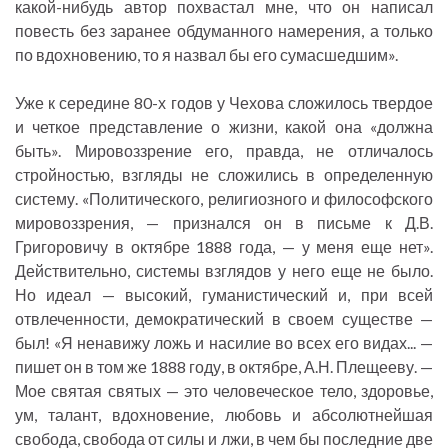
какой-нибудь автор похвастал мне, что он написал
повесть без заранее обдуманного намерения, а только
по вдохновению, то я назвал бы его сумасшедшим».
Уже к середине 80-х годов у Чехова сложилось твердое
и четкое представление о жизни, какой она «должна
быть». Мировоззрение его, правда, не отличалось
стройностью, взгляды не сложились в определенную
систему. «Политического, религиозного и философского
мировоззрения, — признался он в письме к Д.В.
Григоровичу в октябре 1888 года, — у меня еще нет».
Действительно, системы взглядов у него еще не было.
Но идеал — высокий, гуманистический и, при всей
отвлеченности, демократический в своем существе —
был! «Я ненавижу ложь и насилие во всех его видах... —
пишет он в том же 1888 году, в октябре, А.Н. Плещееву. —
Мое святая святых — это человеческое тело, здоровье,
ум, талант, вдохновение, любовь и абсолютнейшая
свобода, свобода от силы и лжи, в чем бы последние две