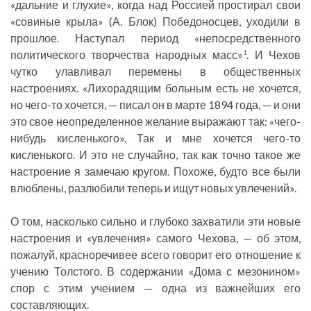
«дальние и глухие», когда над Россией простирал свои
«совиные крыла» (А. Блок) Победоносцев, уходили в
прошлое. Наступал период «непосредственного
политического творчества народных масс»
. И Чехов
1
чутко улавливал перемены в общественных
настроениях. «Лихорадящим больным есть не хочется,
но чего-то хочется, — писал он в марте 1894 года, — и они
это свое неопределенное желание выражают так: «чего-
нибудь кисленького». Так и мне хочется чего-то
кисленького. И это не случайно, так как точно такое же
настроение я замечаю кругом. Похоже, будто все были
влюблены, разлюбили теперь и ищут новых увлечений».
О том, насколько сильно и глубоко захватили эти новые
настроения и «увлечения» самого Чехова, — об этом,
пожалуй, красноречивее всего говорит его отношение к
учению Толстого. В содержании «Дома с мезонином»
спор с этим учением — одна из важнейших его
составляющих.