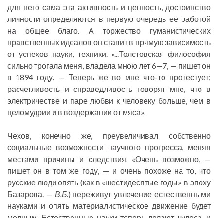
для него сама эта активность и ценность, достоинство
личности определяются в первую очередь ее работой
на общее благо. А торжество гуманистических
нравственных идеалов он ставит в прямую зависимость
от успехов науки, техники. «...Толстовская философия
сильно трогала меня, владела мною лет 6—7, — пишет он
в 1894 году. — Теперь же во мне что-то протестует;
расчетливость и справедливость говорят мне, что в
электричестве и паре любви к человеку больше, чем в
целомудрии и в воздержании от мяса».
Чехов, конечно же, преувеличивал собственно
социальные возможности научного прогресса, меняя
местами причины и следствия. «Очень возможно, —
пишет он в том же году, — и очень похоже на то, что
русские люди опять (как в «шестидесятые годы», в эпоху
Базарова. —
В.Б.
) переживут увлечение естественными
науками и опять материалистическое движение будет
модным. Естественные науки теперь делают чудеса, и