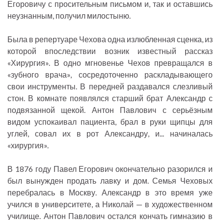
Егоровичу с просительным письмом и, так и оставшись
неузнанным, получил милостыню.
Была в репертуаре Чехова одна излюбленная сценка, из
которой впоследствии возник известный рассказ
«Хирургия». В одно мгновенье Чехов превращался в
«зубного врача», сосредоточенно раскладывающего
свои инструменты. В передней раздавался слезливый
стон. В комнате появлялся старший брат Александр с
подвязанной щекой. Антон Павлович с серьёзным
видом успокаивал пациента, брал в руки щипцы для
углей, совал их в рот Александру, и... начиналась
«хирургия».
В 1876 году Павел Егорович окончательно разорился и
был вынужден продать лавку и дом. Семья Чеховых
перебралась в Москву. Александр в это время уже
учился в университете, а Николай — в художественном
училище. Антон Павлович остался кончать гимназию в