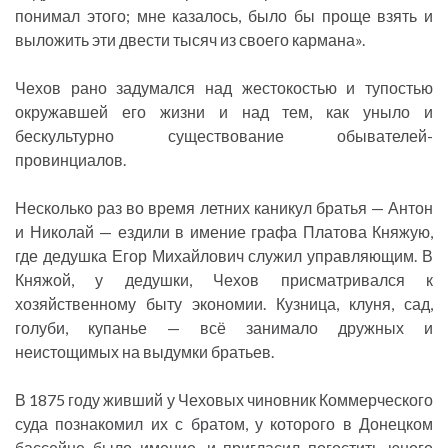
понимал этого; мне казалось, было бы проще взять и
выложить эти двести тысяч из своего кармана».
Чехов рано задумался над жестокостью и тупостью
окружавшей его жизни и над тем, как уныло и
бескультурно существование обывателей-
провинциалов.
Несколько раз во время летних каникул братья — Антон
и Николай — ездили в имение графа Платова Княжую,
где дедушка Егор Михайлович служил управляющим. В
Княжой, у дедушки, Чехов присматривался к
хозяйственному быту экономии. Кузница, клуня, сад,
голуби, купанье — всё занимало дружных и
неистощимых на выдумки братьев.
В 1875 году живший у Чеховых чиновник Коммерческого
суда познакомил их с братом, у которого в Донецком
бассейне было имение, и пригласил погостить юного