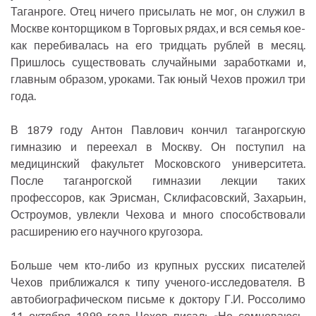
Таганроге. Отец ничего присылать не мог, он служил в
Москве конторщиком в Торговых рядах, и вся семья кое-
как перебивалась на его тридцать рублей в месяц.
Пришлось существовать случайными заработками и,
главным образом, уроками. Так юный Чехов прожил три
года.
В 1879 году Антон Павлович кончил таганрогскую
гимназию и переехал в Москву. Он поступил на
медицинский факультет Московского университета.
После таганрогской гимназии лекции таких
профессоров, как Эрисман, Склифасовский, Захарьин,
Остроумов, увлекли Чехова и много способствовали
расширению его научного кругозора.
Больше чем кто-либо из крупных русских писателей
Чехов приближался к типу ученого-исследователя. В
автобиографическом письме к доктору Г.И. Россолимо
11 октября 1899 года Чехов писал: «Не сомневаюсь,