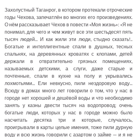
Захолустный Таганрог, в котором протекали отроческие
годы Чехова, запечатлён во многих его произведениях.
О нём рассказывает Чехов в повести «Моя жизнь»: «Я не
понимал, для чего и чем живут все эти шестьдесят пять
тысяч людей... И как жили эти люди, стыдно сказать!..
Богатые и интеллигентные спали в душных, тесных
спальнях, на деревянных кроватях с клопами, детей
держали в отвратительно грязных помещениях,
называемых детскими, а слуги, даже старые и
почтенные, спали в кухне на полу и укрывались
лохмотьями... Ели невкусно, пили нездоровую воду...
Всюду в домах много лет говорили о том, что у нас в
городе нет хорошей и дешёвой воды и что необходимо
занять у казны двести тысяч на водопровод; очень
богатые люди, которых у нас в городе можно было
насчитать десятка три и которые, случалось,
проигрывали в карты целые имения, тоже пили дурную
воду и всю жизнь говорили с азартом о займе — и я не