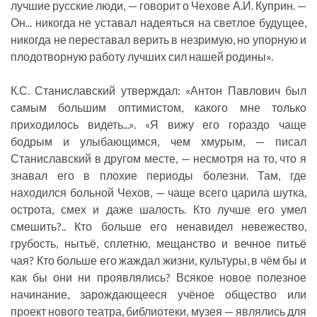
лучшие русские люди, — говорит о Чехове А.И. Куприн. —
Он... никогда не уставал надеяться на светлое будущее,
никогда не переставал верить в незримую, но упорную и
плодотворную работу лучших сил нашей родины».
К.С. Станиславский утверждал: «Антон Павлович был
самым большим оптимистом, какого мне только
приходилось видеть...». «Я вижу его гораздо чаще
бодрым и улыбающимся, чем хмурым, — писал
Станиславский в другом месте, — несмотря на то, что я
знавал его в плохие периоды болезни. Там, где
находился больной Чехов, — чаще всего царила шутка,
острота, смех и даже шалость. Кто лучше его умел
смешить?.. Кто больше его ненавидел невежество,
грубость, нытьё, сплетню, мещанство и вечное питьё
чая? Кто больше его жаждал жизни, культуры, в чём бы и
как бы они ни проявлялись? Всякое новое полезное
начинание, зарождающееся учёное общество или
проект нового театра, библиотеки, музея — являлись для