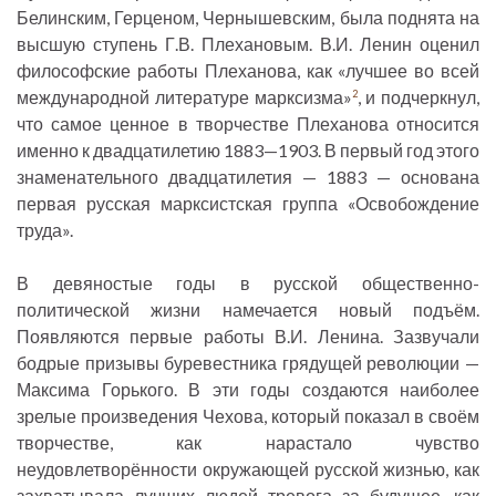
Белинским, Герценом, Чернышевским, была поднята на
высшую ступень Г.В. Плехановым. В.И. Ленин оценил
философские работы Плеханова, как «лучшее во всей
международной литературе марксизма»
, и подчеркнул,
2
что самое ценное в творчестве Плеханова относится
именно к двадцатилетию 1883—1903. В первый год этого
знаменательного двадцатилетия — 1883 — основана
первая русская марксистская группа «Освобождение
труда».
В девяностые годы в русской общественно-
политической жизни намечается новый подъём.
Появляются первые работы В.И. Ленина. Зазвучали
бодрые призывы буревестника грядущей революции —
Максима Горького. В эти годы создаются наиболее
зрелые произведения Чехова, который показал в своём
творчестве, как нарастало чувство
неудовлетворённости окружающей русской жизнью, как
захватывала лучших людей тревога за будущее, как