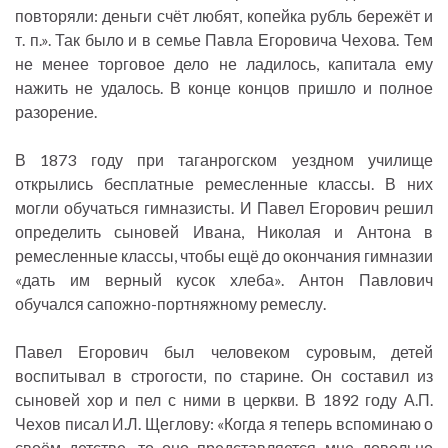
повторяли: деньги счёт любят, копейка рубль бережёт и
т. п.». Так было и в семье Павла Егоровича Чехова. Тем
не менее торговое дело не ладилось, капитала ему
нажить не удалось. В конце концов пришло и полное
разорение.
В 1873 году при таганрогском уездном училище
открылись бесплатные ремесленные классы. В них
могли обучаться гимназисты. И Павел Егорович решил
определить сыновей Ивана, Николая и Антона в
ремесленные классы, чтобы ещё до окончания гимназии
«дать им верный кусок хлеба». Антон Павлович
обучался сапожно-портняжному ремеслу.
Павел Егорович был человеком суровым, детей
воспитывал в строгости, по старине. Он составил из
сыновей хор и пел с ними в церкви. В 1892 году А.П.
Чехов писал И.Л. Щеглову: «Когда я теперь вспоминаю о
своём детстве, то оно представляется мне довольно