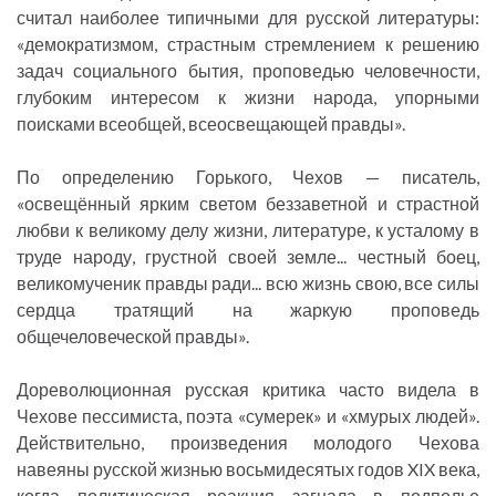
считал наиболее типичными для русской литературы:
«демократизмом, страстным стремлением к решению
задач социального бытия, проповедью человечности,
глубоким интересом к жизни народа, упорными
поисками всеобщей, всеосвещающей правды».
По определению Горького, Чехов — писатель,
«освещённый ярким светом беззаветной и страстной
любви к великому делу жизни, литературе, к усталому в
труде народу, грустной своей земле... честный боец,
великомученик правды ради... всю жизнь свою, все силы
сердца тратящий на жаркую проповедь
общечеловеческой правды».
Дореволюционная русская критика часто видела в
Чехове пессимиста, поэта «сумерек» и «хмурых людей».
Действительно, произведения молодого Чехова
навеяны русской жизнью восьмидесятых годов XIX века,
когда политическая реакция загнала в подполье