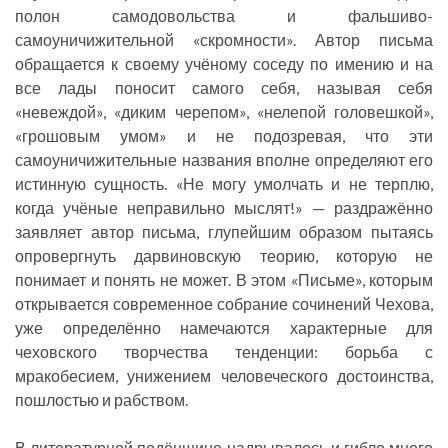
полон самодовольства и фальшиво-
самоуничижительной «скромности». Автор письма
обращается к своему учёному соседу по имению и на
все лады поносит самого себя, называя себя
«невеждой», «диким черепом», «нелепой головешкой»,
«грошовым умом» и не подозревая, что эти
самоуничижительные названия вполне определяют его
истинную сущность. «Не могу умолчать и не терплю,
когда учёные неправильно мыслят!» — раздражённо
заявляет автор письма, глупейшим образом пытаясь
опровергнуть дарвиновскую теорию, которую не
понимает и понять не может. В этом «Письме», которым
открывается современное собрание сочинений Чехова,
уже определённо намечаются характерные для
чеховского творчества тенденции: борьба с
мракобесием, унижением человеческого достоинства,
пошлостью и рабством.
В литературной подёнщине надрывалось и гибло много