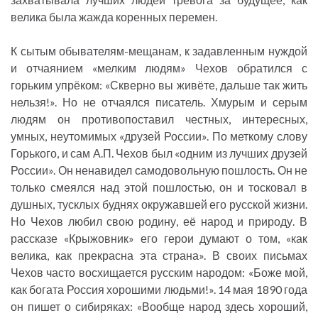
велика была жажда коренных перемен.
К сытым обывателям-мещанам, к задавленным нуждой
и отчаянием «мелким людям» Чехов обратился с
горьким упрёком: «Скверно вы живёте, дальше так жить
нельзя!». Но не отчаялся писатель. Хмурым и серым
людям он противопоставил честных, интересных,
умных, неутомимых «друзей России». По меткому слову
Горького, и сам А.П. Чехов был «одним из лучших друзей
России». Он ненавидел самодовольную пошлость. Он не
только смеялся над этой пошлостью, он и тосковал в
душных, тусклых буднях окружавшей его русской жизни.
Но Чехов любил свою родину, её народ и природу. В
рассказе «Крыжовник» его герои думают о том, «как
велика, как прекрасна эта страна». В своих письмах
Чехов часто восхищается русским народом: «Боже мой,
как богата Россия хорошими людьми!». 14 мая 1890 года
он пишет о сибиряках: «Вообще народ здесь хороший,