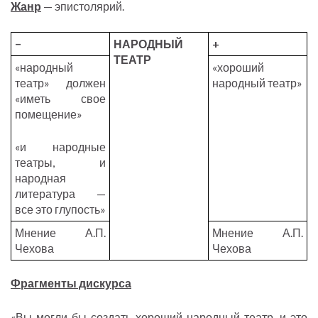
Жанр
— эпистолярий.
−
НАРОДНЫЙ
+
ТЕАТР
«народный
«хороший
театр» должен
народный театр»
«иметь свое
помещение»
«и народные
театры, и
народная
литература —
все это глупость»
Мнение А.П.
Мнение А.П.
Чехова
Чехова
Фрагменты дискурса
«Вы могли бы создать хороший народный театр, и это