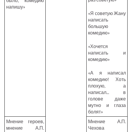
было, комедию
напишу»
«Я советую Жану
написать
большую
комедию»
«Хочется
написать и
комедию»
«А я написал
комедию! Хоть
плохую, а
написал... в
голове даже
мутно и глаза
болят»
Мнение героев,
Мнение А.П.
мнение А.П.
Чехова