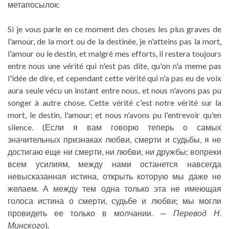
метапосылок:
Si je vous parle en ce moment des choses les plus graves de
l'amour, de la mort ou de la destinée, je n'atteins pas la mort,
l'amour ou le destin, et malgré mes efforts, il restera toujours
entre nous une vérité qui n'est pas dite, qu'on n'a meme pas
l'idée de dire, et cependant cette vérité qui n'a pas eu de voix
aura seule vécu un instant entre nous, et nous n'avons pas pu
songer à autre chose. Cette vérité c'est notre vérité sur la
mort, le destin, l'amour; et nous n'avons pu l'entrevoir qu'en
silence. (Если я вам говорю теперь о самых
значительных признаках любви, смерти и судьбы, я не
достигаю еще ни смерти, ни любви, ни дружбы; вопреки
всем усилиям, между нами останется навсегда
невысказанная истина, открыть которую мы даже не
желаем. А между тем одна только эта не имеющая
голоса истина о смерти, судьбе и любви; мы могли
провидеть ее только в молчании. —
Перевод Н.
Минского
).