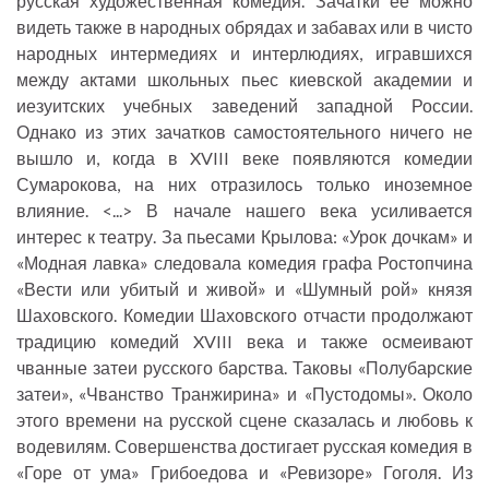
русская художественная комедия. Зачатки ее можно
видеть также в народных обрядах и забавах или в чисто
народных интермедиях и интерлюдиях, игравшихся
между актами школьных пьес киевской академии и
иезуитских учебных заведений западной России.
Однако из этих зачатков самостоятельного ничего не
вышло и, когда в XVIII веке появляются комедии
Сумарокова, на них отразилось только иноземное
влияние. <...> В начале нашего века усиливается
интерес к театру. За пьесами Крылова: «Урок дочкам» и
«Модная лавка» следовала комедия графа Ростопчина
«Вести или убитый и живой» и «Шумный рой» князя
Шаховского. Комедии Шаховского отчасти продолжают
традицию комедий XVIII века и также осмеивают
чванные затеи русского барства. Таковы «Полубарские
затеи», «Чванство Транжирина» и «Пустодомы». Около
этого времени на русской сцене сказалась и любовь к
водевилям. Совершенства достигает русская комедия в
«Горе от ума» Грибоедова и «Ревизоре» Гоголя. Из