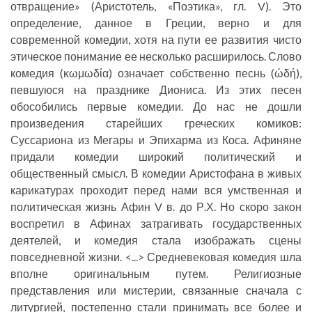
отвращение» (Аристотель, «Поэтика», гл. V). Это
определение, данное в Греции, верно и для
современной комедии, хотя на пути ее развития чисто
этическое понимание ее несколько расширилось. Слово
комедия (κωμωδία) означает собственно песнь (ώδή),
певшуюся на празднике Диониса. Из этих песен
обособились первые комедии. До нас не дошли
произведения старейших греческих комиков:
Суссариона из Мегары и Эпихарма из Коса. Афиняне
придали комедии широкий политический и
общественный смысл. В комедии Аристофана в живых
карикатурах проходит перед нами вся умственная и
политическая жизнь Афин V в. до Р.Х. Но скоро закон
воспретил в Афинах затрагивать государственных
деятелей, и комедия стала изображать сцены
повседневной жизни. <...> Средневековая комедия шла
вполне оригинальным путем. Религиозные
представления или мистерии, связанные сначала с
литургией, постепенно стали принимать все более и