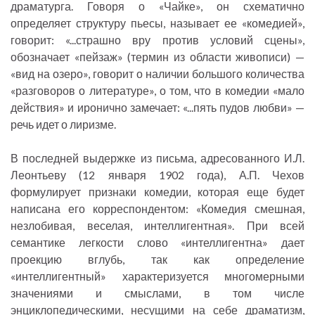
драматурга. Говоря о «Чайке», он схематично
определяет структуру пьесы, называет ее «комедией»,
говорит: «...страшно вру против условий сцены»,
обозначает «пейзаж» (термин из области живописи) —
«вид на озеро», говорит о наличии большого количества
«разговоров о литературе», о том, что в комедии «мало
действия» и иронично замечает: «...пять пудов любви» —
речь идет о лиризме.
В последней выдержке из письма, адресованного И.Л.
Леонтьеву (12 января 1902 года), А.П. Чехов
формулирует признаки комедии, которая еще будет
написана его корреспондентом: «Комедия смешная,
незлобивая, веселая, интеллигентная». При всей
семантике легкости слово «интеллигентна» дает
проекцию вглубь, так как определение
«интеллигентный» характеризуется многомерными
значениями и смыслами, в том числе
энциклопедическими, несущими на себе драматизм,