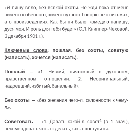
«Я пишу вяло, без всякой охоты. Не жди пока от меня
ничего особенного, ничего путного. Говорю не о письмах,
а о произведениях. Как бы ни было, комедию напишу,
дуся моя. И роль для тебя будет» (О.Л. Книппер-Чеховой,
3 декабря 1901 г.).
Ключевые слова
: пошлая, без охоты, советую
(написать), хочется (написать).
Пошлый
— «1. Низкий, ничтожный в духовном,
нравственном отношении. 2. Неоригинальный,
надоевший, избитый, банальный».
Без охоты
— «без желания чего-л., склонности к чему-
л.».
1
Советовать
— «1. Давать какой-л. совет
(в 1 знач.),
рекомендовать что-л. сделать, как-л. поступить».