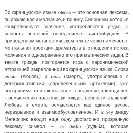
Во французском языке
silence
— это основная лексема,
выражающая и молчание, и тишину. Синонимы, которые
конкретизируют значение, употребляются редко, а
четкость значений определяется дистрибуцией. В
приведенном метапоэтическом тексте четко намечается
ментальная проекция драматурга в отношении истока
молчания и одновременно его прагматических задач. В
тексте трижды повторяется игра с паронимической
аттракцией, закрепленной во французском языке. Слова
amour
(любовь) и
mort
(смерть), употребляемые с
детерминативами (определенными артиклями), уже
воспринимаются как знаковое совпадение, приводящее
к осмыслению практически тождественности значений.
Любовь и смерть осмысляется как единое целое,
неразрывное и взаимообусловленное. И в эту диаду
Метерлинк вводит еще одну достаточно прозрачную
лексему символ —
le destin
(судьба), которая