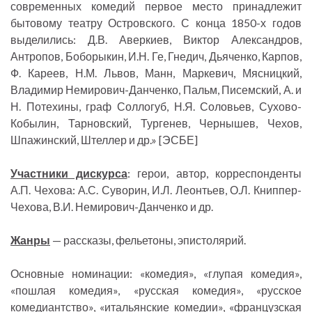
современных комедий первое место принадлежит
бытовому театру Островского. С конца 1850-х годов
выделились: Д.В. Аверкиев, Виктор Александров,
Антропов, Боборыкин, И.Н. Ге, Гнедич, Дьяченко, Карпов,
Ф. Кареев, Н.М. Львов, Манн, Маркевич, Мясницкий,
Владимир Немирович-Данченко, Пальм, Писемский, А. и
Н. Потехины, граф Соллогуб, Н.Я. Соловьев, Сухово-
Кобылин, Тарновский, Тургенев, Чернышев, Чехов,
Шпажинский, Штеллер и др.» [ЭСБЕ]
Участники дискурса
: герои, автор, корреспонденты
А.П. Чехова: А.С. Суворин, И.Л. Леонтьев, О.Л. Книппер-
Чехова, В.И. Немирович-Данченко и др.
Жанры
— рассказы, фельетоны, эпистолярий.
Основные номинации: «комедия», «глупая комедия»,
«пошлая комедия», «русская комедия», «русское
комедиантство», «итальянские комедии», «французская