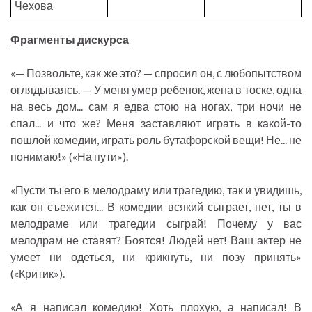
Чехова
Фрагменты дискурса
«— Позвольте, как же это? — спросил он, с любопытством
оглядываясь. — У меня умер ребенок, жена в тоске, одна
на весь дом... сам я едва стою на ногах, три ночи не
спал... и что же? Меня заставляют играть в какой-то
пошлой комедии, играть роль бутафорской вещи! Не... не
понимаю!» («На пути»).
«Пусти ты его в мелодраму или трагедию, так и увидишь,
как он съежится... В комедии всякий сыграет, нет, ты в
мелодраме или трагедии сыграй! Почему у вас
мелодрам не ставят? Боятся! Людей нет! Ваш актер не
умеет ни одеться, ни крикнуть, ни позу принять»
(«Критик»).
«А я написал комедию! Хоть плохую, а написал! В