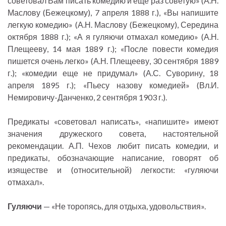
советовал Вам писать комедию и еще раз советую» (А.Н.
Маслову (Бежецкому), 7 апреля 1888 г.), «Вы напишите
легкую комедию» (А.Н. Маслову (Бежецкому), Середина
октября 1888 г.); «А я гуляючи отмахал комедию» (А.Н.
Плещееву, 14 мая 1889 г.); «После повести комедия
пишется очень легко» (А.Н. Плещееву, 30 сентября 1889
г.); «комедии еще не придумал» (А.С. Суворину, 18
апреля 1895 г.); «Пьесу назову комедией» (Вл.И.
Немировичу-Данченко, 2 сентября 1903 г.).
Предикаты «советовал написать», «напишите» имеют
значения дружеского совета, настоятельной
рекомендации. А.П. Чехов любит писать комедии, и
предикаты, обозначающие написание, говорят об
изяществе и (относительной) легкости: «гуляючи
отмахал».
Гуляючи
— «Не торопясь, для отдыха, удовольствия».