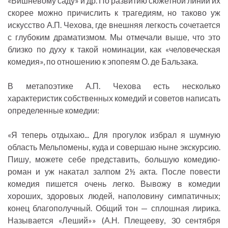
«Вишневому саду» и др. По развитию сюжетной линии их
скорее можно причислить к трагедиям, но таково уж
искусство А.П. Чехова, где внешняя легкость сочетается
с глубоким драматизмом. Мы отмечали выше, что это
близко по духу к такой номинации, как «человеческая
комедия», по отношению к эпопеям О. де Бальзака.
В метапоэтике А.П. Чехова есть несколько
характеристик собственных комедий и советов написать
определенные комедии:
«Я теперь отдыхаю... Для прогулок избрал я шумную
область Мельпомены, куда и совершаю ныне экскурсию.
Пишу, можете себе представить, большую комедию-
роман и уж накатал залпом 2½ акта. После повести
комедия пишется очень легко. Вывожу в комедии
хороших, здоровых людей, наполовину симпатичных;
конец благополучный. Общий тон — сплошная лирика.
Называется «Леший»» (А.Н. Плещееву, 30 сентября