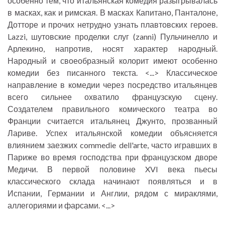
особенно тем, что итальянская комедия разыгрывалась
в масках, как и римская. В масках Капитано, Панталоне,
Дотторе и прочих нетрудно узнать плавтовских героев.
Lazzi, шутовские проделки слуг (zanni) Пульчинелло и
Арлекино, напротив, носят характер народный.
Народный и своеобразный колорит имеют особенно
комедии без писанного текста. <...> Классическое
направление в комедии через посредство итальянцев
всего сильнее охватило французскую сцену.
Создателем правильного комического театра во
Франции считается итальянец Джунто, прозванный
Лариве. Успех итальянской комедии объясняется
влиянием заезжих commedie dell'arte, часто игравших в
Париже во время господства при французском дворе
Медичи. В первой половине XVI века пьесы
классического склада начинают появляться и в
Испании, Германии и Англии, рядом с мираклями,
аллегориями и фарсами. <...>