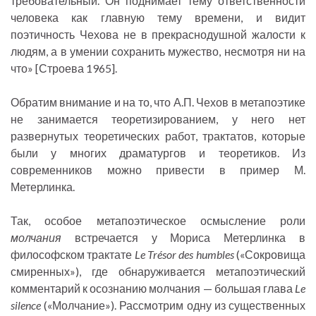
требовательный. Он поднимает тему ответственности
человека как главную тему времени, и видит
поэтичность Чехова не в прекраснодушной жалости к
людям, а в умении сохранить мужество, несмотря ни на
что» [Строева 1965].
Обратим внимание и на то, что А.П. Чехов в метапоэтике
не занимается теоретизированием, у него нет
развернутых теоретических работ, трактатов, которые
были у многих драматургов и теоретиков. Из
современников можно привести в пример М.
Метерлинка.
Так, особое метапоэтическое осмысление роли
молчания
встречается у Мориса Метерлинка в
философском трактате
Le Trésor des humbles
(«Сокровища
смиренных»), где обнаруживается метапоэтический
комментарий к осознанию молчания — большая глава
Le
silence
(«Молчание»). Рассмотрим одну из существенных