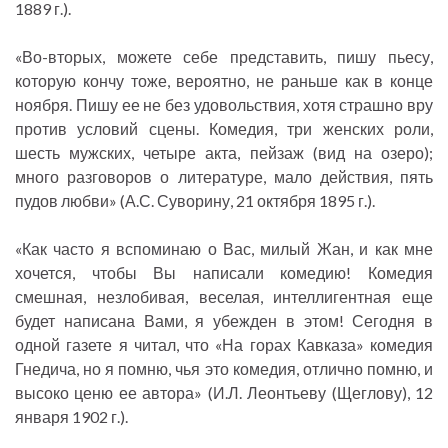
1889 г.).
«Во-вторых, можете себе представить, пишу пьесу,
которую кончу тоже, вероятно, не раньше как в конце
ноября. Пишу ее не без удовольствия, хотя страшно вру
против условий сцены. Комедия, три женских роли,
шесть мужских, четыре акта, пейзаж (вид на озеро);
много разговоров о литературе, мало действия, пять
пудов любви» (А.С. Суворину, 21 октября 1895 г.).
«Как часто я вспоминаю о Вас, милый Жан, и как мне
хочется, чтобы Вы написали комедию! Комедия
смешная, незлобивая, веселая, интеллигентная еще
будет написана Вами, я убежден в этом! Сегодня в
одной газете я читал, что «На горах Кавказа» комедия
Гнедича, но я помню, чья это комедия, отлично помню, и
высоко ценю ее автора» (И.Л. Леонтьеву (Щеглову), 12
января 1902 г.).