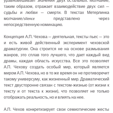
уравновешивает значения двух остальных. Молчание,
таким образом, отражает взаимодействие двух сил —
судьбы и любви — смерти. В текстах Метерлинка
молчание/
silence
представлено через
непосредственную номинацию.
Концепция А.П. Чехова — деятельная, тексты пьес — это
и есть живой действенный эксперимент чеховской
драматургии. Она строится не на основе размывания
жанров, это сплав того лучшего, что дает каждый вид
драмы, каждая область искусства. Все это позволяет
А.П. Чехову создать особый мир, который является
миром А.П. Чехова, но в то же время он не противоречит
такому универсуму, как жизненный мир. Драматический
текст двусторонне связан с текстом-жизнью (от жизни к
тексту и от текста к жизни), что позволяет не только
отображать реальность, но и влиять на нее.
А.П. Чехов конкретизирует свои семиотические жесты