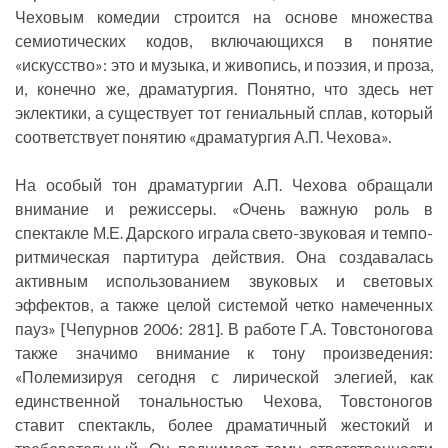
Чеховым комедии строится на основе множества
семиотических кодов, включающихся в понятие
«искусство»: это и музыка, и живопись, и поэзия, и проза,
и, конечно же, драматургия. Понятно, что здесь нет
эклектики, а существует тот гениальный сплав, который
соответствует понятию «драматургия А.П. Чехова».
На особый тон драматургии А.П. Чехова обращали
внимание и режиссеры. «Очень важную роль в
спектакле М.Е. Дарского играла свето-звуковая и темпо-
ритмическая партитура действия. Она создавалась
активным использованием звуковых и световых
эффектов, а также целой системой четко намеченных
пауз» [Чепурнов 2006: 281]. В работе Г.А. Товстоногова
также значимо внимание к тону произведения:
«Полемизируя сегодня с лирической элегией, как
единственной тональностью Чехова, Товстоногов
ставит спектакль, более драматичный жестокий и