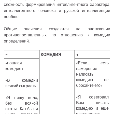
сложность формирования интеллигентного характера,
интеллигентного человека и русской интеллигенции
вообще.
Общие значения создаются на растяжении
противопоставленных по отношению к комедии
определений.
−
КОМЕДИЯ
+
«пошлая
«Если... есть
комедия»
намерение
написать
комедию... не
«В комедии
бросайте его»
всякий сыграет»
«Я советовал
«Я пишу вяло,
Вам писать
без всякой
комедию и еще
охоты... Как бы ни
раз советую»