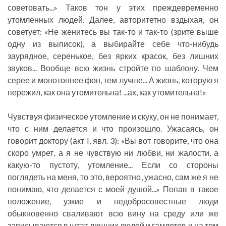
советовать...» Таков тон у этих преждевременно
утомленных людей. Далее, авторитетно вздыхая, он
советует: «Не женитесь вы так-то и так-то (зрите выше
одну из выписок), а выбирайте себе что-нибудь
заурядное, серенькое, без ярких красок, без лишних
звуков... Вообще всю жизнь стройте по шаблону. Чем
серее и монотоннее фон, тем лучше... А жизнь, которую я
пережил, как она утомительна! ...ах, как утомительна!»
Чувствуя физическое утомление и скуку, он не понимает,
что с ним делается и что произошло. Ужасаясь, он
говорит доктору (акт I, явл. 3): «Вы вот говорите, что она
скоро умрет, а я не чувствую ни любви, ни жалости, а
какую-то пустоту, утомление... Если со стороны
поглядеть на меня, то это, вероятно, ужасно, сам же я не
понимаю, что делается с моей душой...» Попав в такое
положение, узкие и недобросовестные люди
обыкновенно сваливают всю вину на среду или же
записываются в штат лишних людей и гамлетов и на том