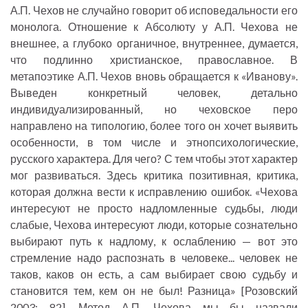
А.П. Чехов не случайно говорит об исповедальности его
монолога. Отношение к Абсолюту у А.П. Чехова не
внешнее, а глубоко органичное, внутреннее, думается,
что подлинно христианское, православное. В
метапоэтике А.П. Чехов вновь обращается к «Иванову».
Выведен конкретный человек, детально
индивидуализированный, но чеховское перо
направлено на типологию, более того он хочет выявить
особенности, в том числе и этнопсихологические,
русского характера. Для чего? С тем чтобы этот характер
мог развиваться. Здесь критика позитивная, критика,
которая должна вести к исправлению ошибок. «Чехова
интересуют не просто надломленные судьбы, люди
слабые, Чехова интересуют люди, которые сознательно
выбирают путь к надлому, к ослаблению — вот это
стремление надо распознать в человеке... человек не
таков, каков он есть, а сам выбирает свою судьбу и
становится тем, кем он не был! Разница» [Розовский
2003: 82]. Метод А.П. Чехова мы бы назвали