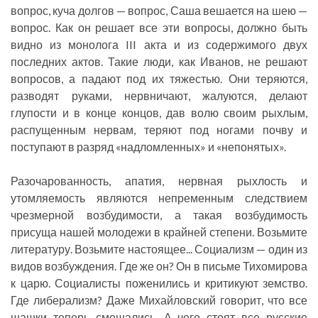
вопрос, куча долгов — вопрос, Саша вешается на шею —
вопрос. Как он решает все эти вопросы, должно быть
видно из монолога III акта и из содержимого двух
последних актов. Такие люди, как Иванов, не решают
вопросов, а падают под их тяжестью. Они теряются,
разводят руками, нервничают, жалуются, делают
глупости и в конце концов, дав волю своим рыхлым,
распущенным нервам, теряют под ногами почву и
поступают в разряд «надломленных» и «непонятых».
Разочарованность, апатия, нервная рыхлость и
утомляемость являются непременным следствием
чрезмерной возбудимости, а такая возбудимость
присуща нашей молодежи в крайней степени. Возьмите
литературу. Возьмите настоящее... Социализм — один из
видов возбуждения. Где же он? Он в письме Тихомирова
к царю. Социалисты поженились и критикуют земство.
Где либерализм? Даже Михайловский говорит, что все
шашки теперь смешались. А чего стоят все русские