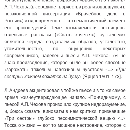
А.П. Чехова (в середине творчества реализовавшуюся в
незаконченной диссертации «Врачебное дело в
России») и одновременно — это семантический элемент
его произведений. Теме утомляемости посвящены
отдельные рассказы («Спать хочется»), «усталыми»
является череда создаваемых образов, усталостью,
утомительностью, по ощущению некоторых
современников, наделены пьесы А.П. Чехова: «Я не
знаю произведения, которое было бы более способно
«заражать» тяжелым навязчивым чувством <...>
«Три
сестры» камнем ложатся на душу
» [Ярцев 1901: 173].
Л. Андреев акцентировал в той же пьесе и в то же самое
время жизнеутверждающее начало: «По-видимому, с
пьесой А.П. Чехова произошло крупное недоразумение,
и, боюсь сказать, виноваты в нем критики, признавшие
«Три сестры» глубоко пессимистической вещью <...>
Тоска о жизни — вот то мощное настроение, которое с