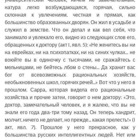
натура легко возбуждающаяся, горячая, сильно
склонная к увлечениям, честная и прямая, как
большинство образованных дворян. Он жил в усадьбе и
служил в земстве. Что он делал и как вел себя, что
занимало и увлекало его, видно из следующих слов его,
обращенных к доктору (акт I, явл. 5): «Не женитесь вы ни
на еврейках, ни на психопатках, ни на синих чулках... не
воюйте вы в одиночку с тысячами, не сражайтесь с
мельницами, не бейтесь лбом о стены... Да хранит вас
бог от всевозможных рациональных хозяйств,
необыкновенных школ, горячих речей...» Вот что у него в
прошлом. Сарра, которая видела его рациональные
хозяйства и прочие затеи, говорит о нем доктору: «Это,
доктор, замечательный человек, и я жалею, что вы не
знали его года два-три тому назад. Он теперь хандрит,
молчит, ничего не делает, но прежде... какая прелесть!» (I
акт, явл. 7). Прошлое у него прекрасное, как у
большинства русских интеллигентных людей. Нет или