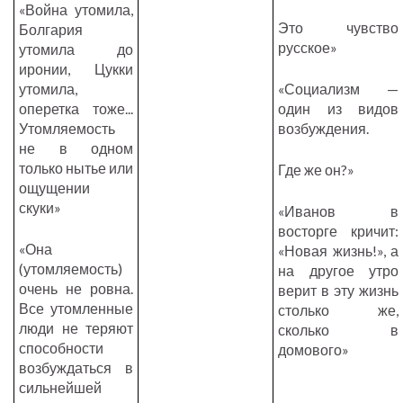
«Война утомила,
Это чувство
Болгария
русское»
утомила до
иронии, Цукки
утомила,
«Социализм —
оперетка тоже...
один из видов
Утомляемость
возбуждения.
не в одном
только нытье или
Где же он?»
ощущении
скуки»
«Иванов в
восторге кричит:
«Она
«Новая жизнь!», а
(утомляемость)
на другое утро
очень не ровна.
верит в эту жизнь
Все утомленные
столько же,
люди не теряют
сколько в
способности
домового»
возбуждаться в
сильнейшей