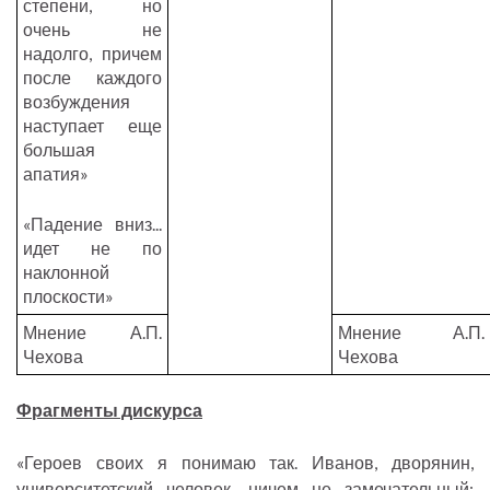
степени, но
очень не
надолго, причем
после каждого
возбуждения
наступает еще
большая
апатия»
«Падение вниз...
идет не по
наклонной
плоскости»
Мнение А.П.
Мнение А.П.
Чехова
Чехова
Фрагменты дискурса
«Героев своих я понимаю так. Иванов, дворянин,
университетский человек, ничем не замечательный;