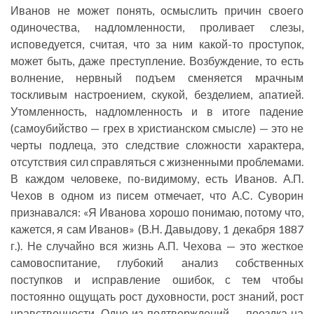
Иванов не может понять, осмыслить причин своего
одиночества, надломленности, проливает слезы,
исповедуется, считая, что за ним какой-то проступок,
может быть, даже преступление. Возбуждение, то есть
волнение, нервный подъем сменяется мрачным
тоскливым настроением, скукой, безделием, апатией.
Утомленность, надломленность и в итоге падение
(самоубийство — грех в христианском смысле) — это не
черты подлеца, это следствие сложности характера,
отсутствия сил справляться с жизненными проблемами.
В каждом человеке, по-видимому, есть Иванов. А.П.
Чехов в одном из писем отмечает, что А.С. Суворин
признавался: «Я Иванова хорошо понимаю, потому что,
кажется, я сам Иванов» (В.Н. Давыдову, 1 декабря 1887
г.). Не случайно вся жизнь А.П. Чехова — это жесткое
самовоспитание, глубокий анализ собственных
поступков и исправление ошибок, с тем чтобы
постоянно ощущать рост духовности, рост знаний, рост
нравственности. Одно из подтверждений — поездка на