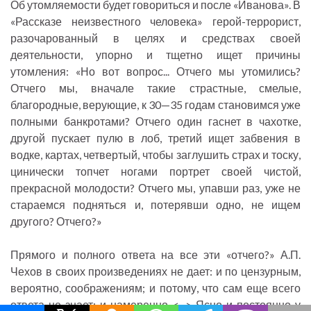
Об утомляемости будет говориться и после «Иванова». В
«Рассказе неизвестного человека» герой-террорист,
разочарованный в целях и средствах своей
деятельности, упорно и тщетно ищет причины
утомления: «Но вот вопрос... Отчего мы утомились?
Отчего мы, вначале такие страстные, смелые,
благородные, верующие, к 30—35 годам становимся уже
полными банкротами? Отчего один гаснет в чахотке,
другой пускает пулю в лоб, третий ищет забвения в
водке, картах, четвертый, чтобы заглушить страх и тоску,
цинически топчет ногами портрет своей чистой,
прекрасной молодости? Отчего мы, упавши раз, уже не
стараемся подняться и, потерявши одно, не ищем
другого? Отчего?»
Прямого и полного ответа на все эти «отчего?» А.П.
Чехов в своих произведениях не дает: и по цензурным,
вероятно, соображениям; и потому, что сам еще всего
ответа не знает; и намеренно <...> Ясно и постоянно у