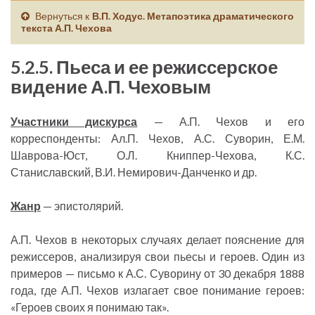
Вернуться к
В.П. Ходус. Метапоэтика драматического
текста А.П. Чехова
5.2.5. Пьеса и ее режиссерское
видение А.П. Чеховым
Участники дискурса
— А.П. Чехов и его
корреспонденты: Ал.П. Чехов, А.С. Суворин, Е.М.
Шаврова-Юст, О.Л. Книппер-Чехова, К.С.
Станиславский, В.И. Немирович-Данченко и др.
Жанр
— эпистолярий.
А.П. Чехов в некоторых случаях делает пояснение для
режиссеров, анализируя свои пьесы и героев. Один из
примеров — письмо к А.С. Суворину от 30 декабря 1888
года, где А.П. Чехов излагает свое понимание героев:
«Героев своих я понимаю так».