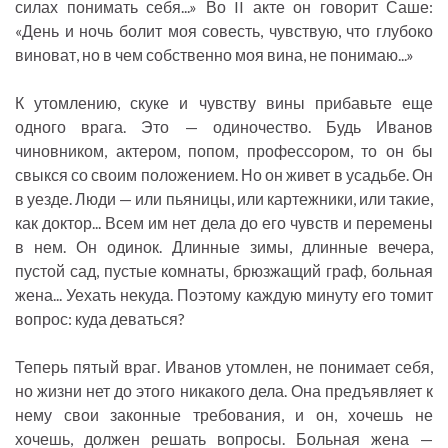
силах понимать себя...» Во II акте он говорит Саше:
«День и ночь болит моя совесть, чувствую, что глубоко
виноват, но в чем собственно моя вина, не понимаю...»
К утомлению, скуке и чувству вины прибавьте еще
одного врага. Это — одиночество. Будь Иванов
чиновником, актером, попом, профессором, то он бы
свыкся со своим положением. Но он живет в усадьбе. Он
в уезде. Люди — или пьяницы, или картежники, или такие,
как доктор... Всем им нет дела до его чувств и перемены
в нем. Он одинок. Длинные зимы, длинные вечера,
пустой сад, пустые комнаты, брюзжащий граф, больная
жена... Уехать некуда. Поэтому каждую минуту его томит
вопрос: куда деваться?
Теперь пятый враг. Иванов утомлен, не понимает себя,
но жизни нет до этого никакого дела. Она предъявляет к
нему свои законные требования, и он, хочешь не
хочешь, должен решать вопросы. Больная жена —