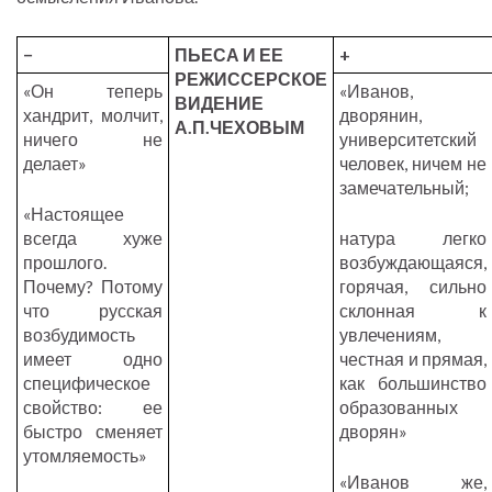
−
ПЬЕСА И ЕЕ
+
РЕЖИССЕРСКОЕ
«Он теперь
«Иванов,
ВИДЕНИЕ
хандрит, молчит,
дворянин,
А.П.ЧЕХОВЫМ
ничего не
университетский
делает»
человек, ничем не
замечательный;
«Настоящее
всегда хуже
натура легко
прошлого.
возбуждающаяся,
Почему? Потому
горячая, сильно
что русская
склонная к
возбудимость
увлечениям,
имеет одно
честная и прямая,
специфическое
как большинство
свойство: ее
образованных
быстро сменяет
дворян»
утомляемость»
«Иванов же,