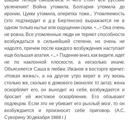
увлечения? Война утомила, Болгария утомила до
иронии, Цукки утомила, оперетка тоже... Утомляемость
(это подтвердит и д-р Бертенсон) выражается не в
одном только нытье или ощущении скуки. <...> Она очень
не ровна. Все утомленные люди не теряют способности
возбуждаться в сильнейшей степени, но очень не
надолго, причем после каждого возбуждения наступает
еще большая апатия. <...> Падение вниз, как видите, идет
не по наклонной плоскости, а несколько иначе.
Объясняется Саша в любви. Иванов в восторге кричит:
«Новая жизнь!», а на другое утро верит в эту жизнь
столько же, сколько в домового (монолог III акта); жена
оскорбляет его, он выходит из себя, возбуждается и
бросает ей жестокое оскорбление. Его обзывают
подлецом. Если это не убивает его рыхлый мозг, то он
возбуждается и произносит себе приговор. (А.С.
Суворину 30 декабря 1888 г.)