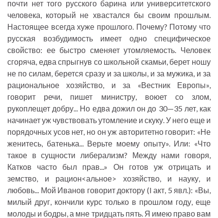
почти нет того русского барина или университетского
человека, который не хвастался бы своим прошлым.
Настоящее всегда хуже прошлого. Почему? Потому что
русская возбудимость имеет одно специфическое
свойство: ее быстро сменяет утомляемость. Человек
сгоряча, едва спрыгнув со школьной скамьи, берет ношу
не по силам, берется сразу и за школы, и за мужика, и за
рациональное хозяйство, и за «Вестник Европы»,
говорит речи, пишет министру, воюет со злом,
рукоплещет добру... Но едва дожил он до 30—35 лет, как
начинает уж чувствовать утомление и скуку. У него еще и
порядочных усов нет, но он уж авторитетно говорит: «Не
женитесь, батенька... Верьте моему опыту». Или: «Что
такое в сущности либерализм? Между нами говоря,
Катков часто был прав...» Он готов уж отрицать и
земство, и рацион<альное> хозяйство, и науку, и
любовь... Мой Иванов говорит доктору (I акт, 5 явл.): «Вы,
милый друг, кончили курс только в прошлом году, еще
молоды и бодры, а мне тридцать пять. Я имею право вам