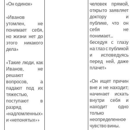
«Он одинок»
человек прямой,
открыто заявляет
доктору и
«Иванов
публике, что он
утомлен, не
себя не
понимает себя,
понимает...
но жизни нет до
беседуя с глазу
этого никакого
на глаз с публикой
дела»
и исповедуясь
перед ней, даже
«Такие люди, как
плачет»
Иванов, не
решают
«Он ищет причин
вопросов, а
вне и не находит;
падают под их
начинает искать
тяжестью,
внутри себя и
поступают в
находит одно
разряд
только
«надломленных»
неопределенное
и «непонятых»»
чувство вины.