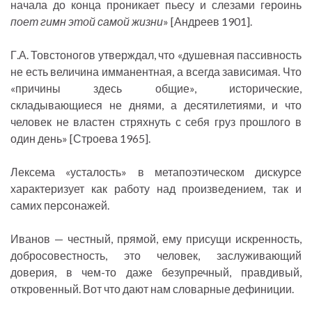
начала до конца проникает пьесу и слезами героинь
поет гимн этой самой жизни
» [Андреев 1901].
Г.А. Товстоногов утверждал, что «душевная пассивность
не есть величина имманентная, а всегда зависимая. Что
«причины здесь общие», исторические,
складывающиеся не днями, а десятилетиями, и что
человек не властен стряхнуть с себя груз прошлого в
один день» [Строева 1965].
Лексема «усталость» в метапоэтическом дискурсе
характеризует как работу над произведением, так и
самих персонажей.
Иванов — честный, прямой, ему присущи искренность,
добросовестность, это человек, заслуживающий
доверия, в чем-то даже безупречный, правдивый,
откровенный. Вот что дают нам словарные дефиниции.