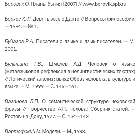
Боровик О.
Планы бытия [2007] // www.borovik.spb.ru
Борхес Х.-Л.
Девять эссе о Данте // Вопросы философии.
— 1994. — № 1.
Будагов Р.А.
Писатели о языке и язык писателей. — М.,
2001.
Булыгина Т.В.
, Шмелев А.Д. Человек о языке
(метаязыковая рефлексия в нелингвистических текстах)
// Логический анализ языка: Образ человека в культуре и
языке. — М., 1999. — С. 146—161.
Ваганова Л.П.
О семантической структуре чеховской
фразы // Творчество А.П. Чехова: Сборник статей. —
Ростов-на-Дону, 1977. — С. 134—143.
Вартофский М.
Модели. — М., 1988.