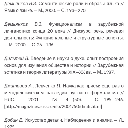
Демьянков В.З.
Семантические роли и образы языка //
Язык о языке. — М., 2000. — С. 193—270.
Демьянков В.З.
Функционализм в зарубежной
лингвистике конца 20 века // Дискурс, речь, речевая
деятельность: Функциональные и структурные аспекты.
— М., 2000. — С. 26—136.
Дильтей В.
Введение в науки о духе: опыт построения
основ для изучения общества и истории // Зарубежная
эстетика и теория литературы XIX—XX вв. — М., 1987.
Дмитриев А.
, Левченко Я. Наука как прием: еще раз о
методологическом наследии русского формализма //
НЛО. — 2001. — № 4 (50). — С. 195—246.
[http://magazines.russ.ru/nlo/2001/50/dmitr.html]
Добин Е.
Искусство детали. Наблюдения и анализ. — Л.,
1975.