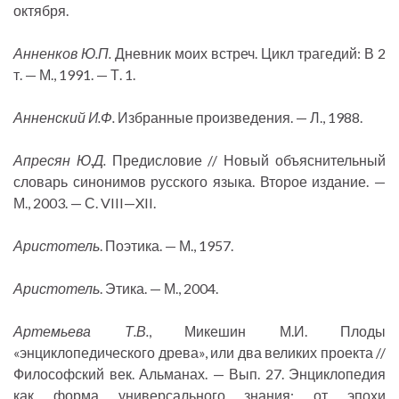
октября.
Анненков Ю.П.
Дневник моих встреч. Цикл трагедий: В 2
т. — М., 1991. — Т. 1.
Анненский И.Ф.
Избранные произведения. — Л., 1988.
Апресян Ю.Д.
Предисловие // Новый объяснительный
словарь синонимов русского языка. Второе издание. —
М., 2003. — С. VIII—XII.
Аристотель
. Поэтика. — М., 1957.
Аристотель
. Этика. — М., 2004.
Артемьева Т.В.
, Микешин М.И. Плоды
«энциклопедического древа», или два великих проекта //
Философский век. Альманах. — Вып. 27. Энциклопедия
как форма универсального знания: от эпохи