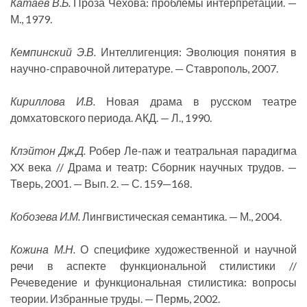
Катаев В.Б.
Проза Чехова: проблемы интерпретации. —
М., 1979.
Кемпинский Э.В.
Интеллигенция: Эволюция понятия в
научно-справочной литературе. — Ставрополь, 2007.
Кириллова И.В.
Новая драма в русском театре
домхатовского периода. АКД. — Л., 1990.
Клэйтон Дж.Д.
Робер Ле-паж и театральная парадигма
XX века // Драма и театр: Сборник научных трудов. —
Тверь, 2001. — Вып. 2. — С. 159—168.
Кобозева И.М.
Лингвистическая семантика. — М., 2004.
Кожина М.Н.
О специфике художественной и научной
речи в аспекте функциональной стилистики //
Речеведение и функциональная стилистика: вопросы
теории. Избранные труды. — Пермь, 2002.