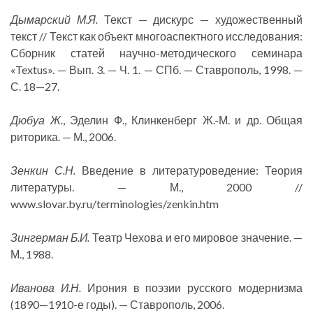
Дымарский М.Я.
Текст — дискурс — художественный
текст // Текст как объект многоаспектного исследования:
Сборник статей научно-методического семинара
«Textus». — Вып. 3. — Ч. 1. — СПб. — Ставрополь, 1998. —
С. 18—27.
Дюбуа Ж.
, Эделин Ф., Клинкенберг Ж.-М. и др. Общая
риторика. — М., 2006.
Зенкин С.Н.
Введение в литературоведение: Теория
литературы. — М., 2000 //
www.slovar.by.ru/terminologies/zenkin.htm
Зингерман Б.И.
Театр Чехова и его мировое значение. —
М., 1988.
Иванова И.Н.
Ирония в поэзии русского модернизма
(1890—1910-е годы). — Ставрополь, 2006.