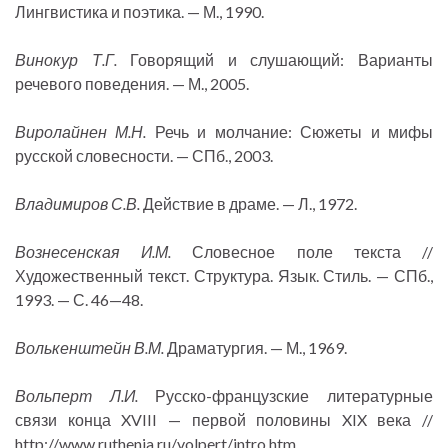
Лингвистика и поэтика. — М., 1990.
Винокур Т.Г.
Говорящий и слушающий: Варианты
речевого поведения. — М., 2005.
Виролайнен М.Н.
Речь и молчание: Сюжеты и мифы
русской словесности. — СПб., 2003.
Владимиров С.В.
Действие в драме. — Л., 1972.
Вознесенская И.М.
Словесное поле текста //
Художественный текст. Структура. Язык. Стиль. — СПб.,
1993. — С. 46—48.
Волькенштейн В.М.
Драматургия. — М., 1969.
Вольперт Л.И.
Русско-французские литературные
связи конца XVIII — первой половины XIX века //
http://www.ruthenia.ru/volpert/intro.htm