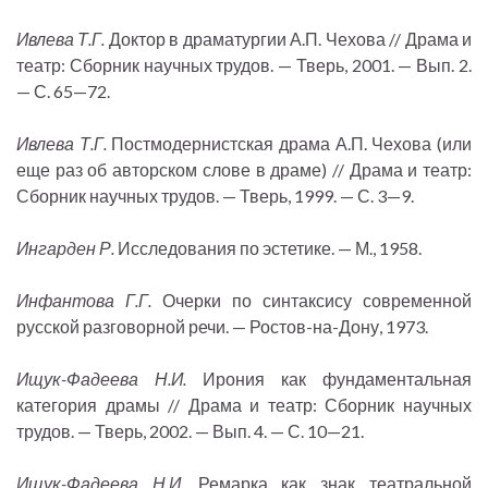
Ивлева Т.Г.
Доктор в драматургии А.П. Чехова // Драма и
театр: Сборник научных трудов. — Тверь, 2001. — Вып. 2.
— С. 65—72.
Ивлева Т.Г.
Постмодернистская драма А.П. Чехова (или
еще раз об авторском слове в драме) // Драма и театр:
Сборник научных трудов. — Тверь, 1999. — С. 3—9.
Ингарден Р.
Исследования по эстетике. — М., 1958.
Инфантова Г.Г.
Очерки по синтаксису современной
русской разговорной речи. — Ростов-на-Дону, 1973.
Ищук-Фадеева Н.И.
Ирония как фундаментальная
категория драмы // Драма и театр: Сборник научных
трудов. — Тверь, 2002. — Вып. 4. — С. 10—21.
Ищук-Фадеева Н.И.
Ремарка как знак театральной