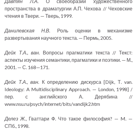
Давтян Л.А.
О своеобразии художественного
пространства в драматургии А.П. Чехова // Чеховские
чтения в Твери. — Тверь, 1999.
Данилевская Н.В.
Роль оценки в механизме
развертывания научного текста. — Пермь, 2005.
Дейк Т.А., ван.
Вопросы прагматики текста // Текст:
аспекты изучения семантики, прагматики и поэтики. — М.,
2001. — С. 168—171.
Дейк Т.А., ван.
К определению дискурса [Dijk, Т. van.
Ideology: A Multidisciplinary Approach. — London, 1998] /
пер. с английского А. Дерябина //
www.nsu.ru/psych/internet/bits/vandijk2.htm
Делез Ж.
, Гваттари Ф. Что такое философия? — M. —
СПб., 1998.