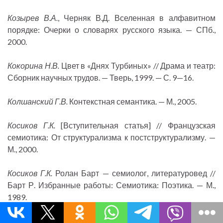
Козырев В.А.
, Черняк В.Д. Вселенная в алфавитном
порядке: Очерки о словарях русского языка. — СПб.,
2000.
Кокорина Н.В.
Цвет в «Днях Турбиных» // Драма и театр:
Сборник научных трудов. — Тверь, 1999. — С. 9—16.
Колшанский Г.В.
Контекстная семантика. — М., 2005.
Косиков Г.К.
[Вступительная статья] // Французская
семиотика: От структурализма к постструктурализму. —
М., 2000.
Косиков Г.К.
Ролан Барт — семиолог, литературовед //
Барт Р. Избранные работы: Семиотика: Поэтика. — М.,
1989.
Кочетков А.Н.
Концепция драматической формы и