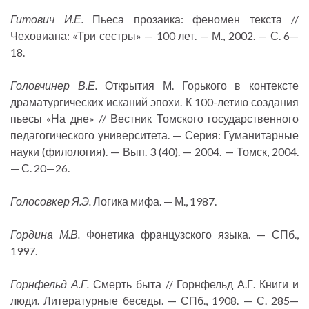
Гитович И.Е.
Пьеса прозаика: феномен текста //
Чеховиана: «Три сестры» — 100 лет. — М., 2002. — С. 6—
18.
Головчинер В.Е.
Открытия М. Горького в контексте
драматургических исканий эпохи. К 100-летию создания
пьесы «На дне» // Вестник Томского государственного
педагогического университета. — Серия: Гуманитарные
науки (филология). — Вып. 3 (40). — 2004. — Томск, 2004.
— С. 20—26.
Голосовкер Я.Э.
Логика мифа. — М., 1987.
Гордина М.В.
Фонетика французского языка. — СПб.,
1997.
Горнфельд А.Г.
Смерть быта // Горнфельд А.Г. Книги и
люди. Литературные беседы. — СПб., 1908. — С. 285—