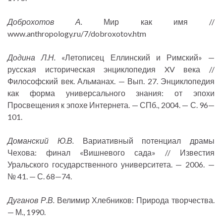
Доброхотов А.
Мир как имя //
www.anthropology.ru/7/dobroxotov.htm
Додина Л.Н.
«Летописец Еллинский и Римский» —
русская историческая энциклопедия XV века //
Философский век. Альманах. — Вып. 27. Энциклопедия
как форма универсального знания: от эпохи
Просвещения к эпохе Интернета. — СПб., 2004. — С. 96—
101.
Доманский Ю.В.
Вариативный потенциал драмы
Чехова: финал «Вишневого сада» // Известия
Уральского государственного университета. — 2006. —
№ 41. — С. 68—74.
Дуганов Р.В.
Велимир Хлебников: Природа творчества.
— М., 1990.