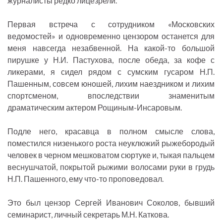
журналисты редко лицезрели.
Первая встреча с сотрудником «Московских
ведомостей» и одновременно цензором останется для
меня навсегда незабвенной. На какой-то большой
пирушке у Н.И. Пастухова, после обеда, за кофе с
ликерами, я сидел рядом с сумским гусаром Н.П.
Пашенным, совсем юношей, лихим наездником и лихим
спортсменом, впоследствии знаменитым
драматическим актером Рощиным-Инсаровым.
Подле него, красавца в полном смысле слова,
поместился низенького роста неуклюжий рыжебородый
человек в черном мешковатом сюртуке и, тыкая пальцем
веснушчатой, покрытой рыжими волосами руки в грудь
Н.П. Пашенного, ему что-то проповедовал.
Это был цензор Сергей Иванович Соколов, бывший
семинарист, личный секретарь М.Н. Каткова.