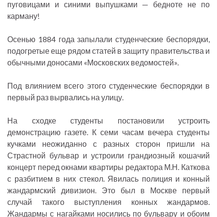
пуговицами и синими выпушками — бедноте не по
карману!
Осенью 1884 года запылали студенческие беспорядки,
подогретые еще рядом статей в защиту правительства и
обычными доносами «Московских ведомостей».
Под влиянием всего этого студенческие беспорядки в
первый раз вырвались на улицу.
На сходке студенты постановили устроить
демонстрацию газете. К семи часам вечера студенты
кучками неожиданно с разных сторон пришли на
Страстной бульвар и устроили грандиозный кошачий
концерт перед окнами квартиры редактора М.Н. Каткова
с разбитием в них стекол. Явилась полиция и конный
жандармский дивизион. Это был в Москве первый
случай такого выступления конных жандармов.
Жандармы с нагайками носились по бульвару и обоим