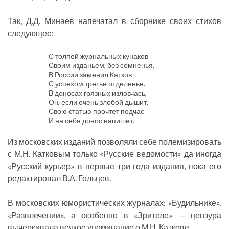
Так, Д.Д. Минаев напечатал в сборнике своих стихов
следующее:
С толпой журнальных кунаков
Своим изданьем, без сомненья,
В России заменил Катков
С успехом третье отделенье.
В доносах грязных изловчась,
Он, если очень злобой дышит,
Свою статью прочтет подчас
И на себя донос напишет.
Из московских изданий позволяли себе полемизировать
с М.Н. Катковым только «Русские ведомости» да иногда
«Русский курьер» в первые три года издания, пока его
редактировал В.А. Гольцев.
В московских юмористических журналах: «Будильнике»,
«Развлечении», а особенно в «Зрителе» — цензура
вычеркивала всякое упоминание о М.Н. Каткове.