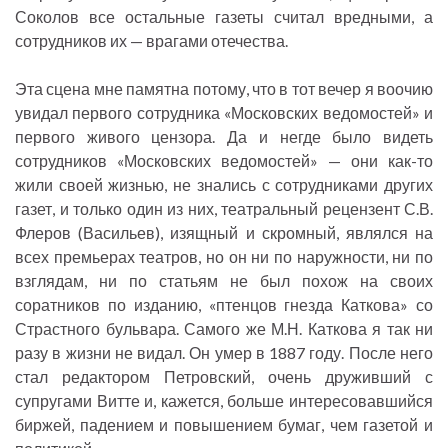
Соколов все остальные газеты считал вредными, а
сотрудников их — врагами отечества.
Эта сцена мне памятна потому, что в тот вечер я воочию
увидал первого сотрудника «Московских ведомостей» и
первого живого цензора. Да и негде было видеть
сотрудников «Московских ведомостей» — они как-то
жили своей жизнью, не знались с сотрудниками других
газет, и только один из них, театральный рецензент С.В.
Флеров (Васильев), изящный и скромный, являлся на
всех премьерах театров, но он ни по наружности, ни по
взглядам, ни по статьям не был похож на своих
соратников по изданию, «птенцов гнезда Каткова» со
Страстного бульвара. Самого же М.Н. Каткова я так ни
разу в жизни не видал. Он умер в 1887 году. После него
стал редактором Петровский, очень друживший с
супругами Витте и, кажется, больше интересовавшийся
биржей, падением и повышением бумаг, чем газетой и