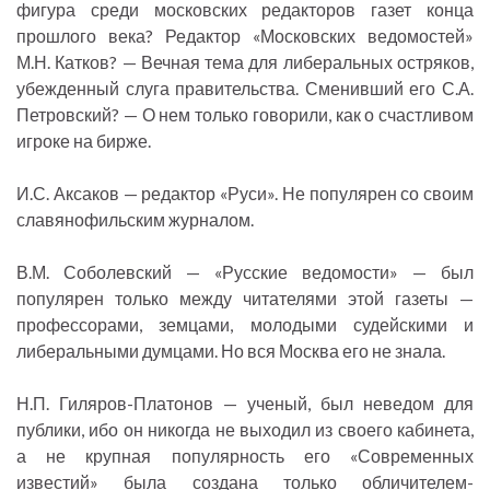
фигура среди московских редакторов газет конца
прошлого века? Редактор «Московских ведомостей»
М.Н. Катков? — Вечная тема для либеральных остряков,
убежденный слуга правительства. Сменивший его С.А.
Петровский? — О нем только говорили, как о счастливом
игроке на бирже.
И.С. Аксаков — редактор «Руси». Не популярен со своим
славянофильским журналом.
В.М. Соболевский — «Русские ведомости» — был
популярен только между читателями этой газеты —
профессорами, земцами, молодыми судейскими и
либеральными думцами. Но вся Москва его не знала.
Н.П. Гиляров-Платонов — ученый, был неведом для
публики, ибо он никогда не выходил из своего кабинета,
а не крупная популярность его «Современных
известий» была создана только обличителем-