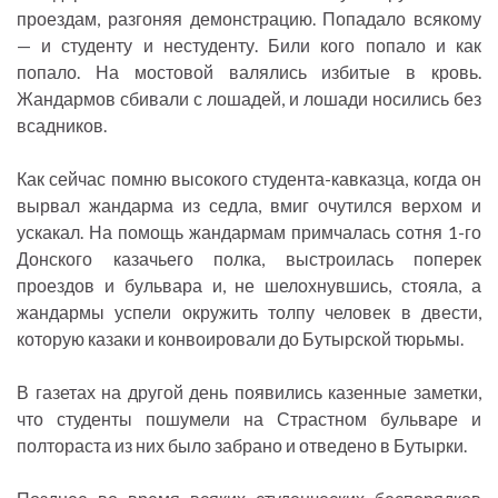
проездам, разгоняя демонстрацию. Попадало всякому
— и студенту и нестуденту. Били кого попало и как
попало. На мостовой валялись избитые в кровь.
Жандармов сбивали с лошадей, и лошади носились без
всадников.
Как сейчас помню высокого студента-кавказца, когда он
вырвал жандарма из седла, вмиг очутился верхом и
ускакал. На помощь жандармам примчалась сотня 1-го
Донского казачьего полка, выстроилась поперек
проездов и бульвара и, не шелохнувшись, стояла, а
жандармы успели окружить толпу человек в двести,
которую казаки и конвоировали до Бутырской тюрьмы.
В газетах на другой день появились казенные заметки,
что студенты пошумели на Страстном бульваре и
полтораста из них было забрано и отведено в Бутырки.