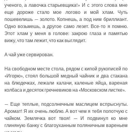
ученого, а лавочка старьевщика!» И с этого слова мне
еще дороже стало мое логово и мой хлам. Чуть
пошевелишь — золото. Копнешь, а под ним бриллиант.
Одно возьмешь, а другое само лезет. Все-то я помню.
Этот хлам у меня в голове: закрою глаза и памятью
вижу, что там лежит, что как выглядит.
А чай уже сервирован.
На свободном месте стола, рядом с кипой рукописей по
«Игорю», стоял большой медный чайник и два стакана
на блюдечках, лежали калачи, каленые яйца, вареная
колбаса и десяток гречневиков на «Московском листке».
— Еще теплые, подсолнечным маслицем вспрыснуты.
Аромат! Я их очень люблю. А вот чем я тебя попотчую с
чайком. Землячка вот твоя! — И подвинул ко мне
глиняную банку с благоуханным поляничным вареньем