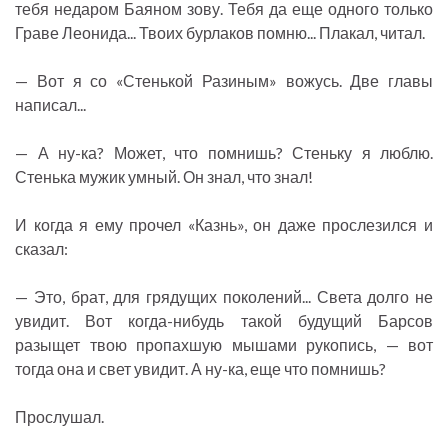
тебя недаром Баяном зову. Тебя да еще одного только
Граве Леонида... Твоих бурлаков помню... Плакал, читал.
— Вот я со «Стенькой Разиным» вожусь. Две главы
написал...
— А ну-ка? Может, что помнишь? Стеньку я люблю.
Стенька мужик умный. Он знал, что знал!
И когда я ему прочел «Казнь», он даже прослезился и
сказал:
— Это, брат, для грядущих поколений... Света долго не
увидит. Вот когда-нибудь такой будущий Барсов
разыщет твою пропахшую мышами рукопись, — вот
тогда она и свет увидит. А ну-ка, еще что помнишь?
Прослушал.