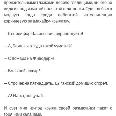
пронзительными глазками, весело глядящими, ничего не
видя из-под измятой полястой шля-пенки. Одет он был в
модную тогда среди небогатой интеллигенции
коричневую размахайку-крылатку.
— Елпидифор Васильевич, здравствуйте!
— А, Баян, ты откуда такой чумазый?
— С пожара на Живодерке.
— Большой пожар?
— Строчек на пятнадцать... цыганский домишко сгорел.
— А! На-ка, пощупай...
И сует мне из-под крыла своей размахайки пакет с
горячими калачами.