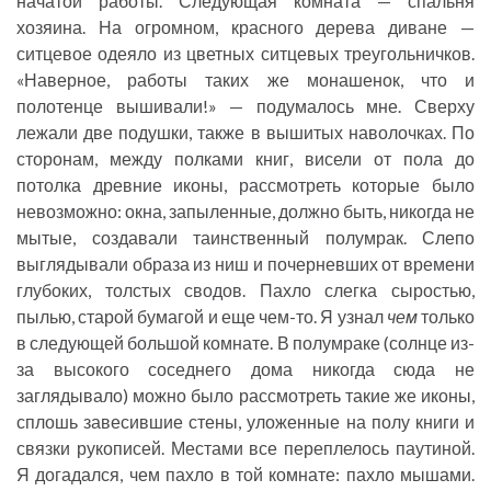
начатой работы. Следующая комната — спальня
хозяина. На огромном, красного дерева диване —
ситцевое одеяло из цветных ситцевых треугольничков.
«Наверное, работы таких же монашенок, что и
полотенце вышивали!» — подумалось мне. Сверху
лежали две подушки, также в вышитых наволочках. По
сторонам, между полками книг, висели от пола до
потолка древние иконы, рассмотреть которые было
невозможно: окна, запыленные, должно быть, никогда не
мытые, создавали таинственный полумрак. Слепо
выглядывали образа из ниш и почерневших от времени
глубоких, толстых сводов. Пахло слегка сыростью,
пылью, старой бумагой и еще чем-то. Я узнал
чем
только
в следующей большой комнате. В полумраке (солнце из-
за высокого соседнего дома никогда сюда не
заглядывало) можно было рассмотреть такие же иконы,
сплошь завесившие стены, уложенные на полу книги и
связки рукописей. Местами все переплелось паутиной.
Я догадался, чем пахло в той комнате: пахло мышами.