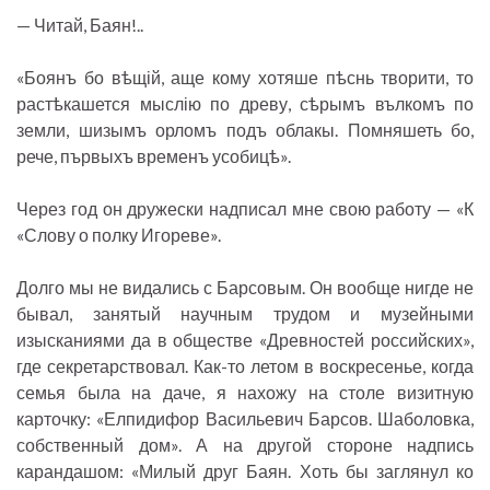
— Читай, Баян!..
«Боянъ бо вѣщій, аще кому хотяше пѣснь творити, то
растѣкашется мыслію по древу, сѣрымъ вълкомъ по
земли, шизымъ орломъ подъ облакы. Помняшеть бо,
рече, първыхъ временъ усобицѣ».
Через год он дружески надписал мне свою работу — «К
«Слову о полку Игореве».
Долго мы не видались с Барсовым. Он вообще нигде не
бывал, занятый научным трудом и музейными
изысканиями да в обществе «Древностей российских»,
где секретарствовал. Как-то летом в воскресенье, когда
семья была на даче, я нахожу на столе визитную
карточку: «Елпидифор Васильевич Барсов. Шаболовка,
собственный дом». А на другой стороне надпись
карандашом: «Милый друг Баян. Хоть бы заглянул ко