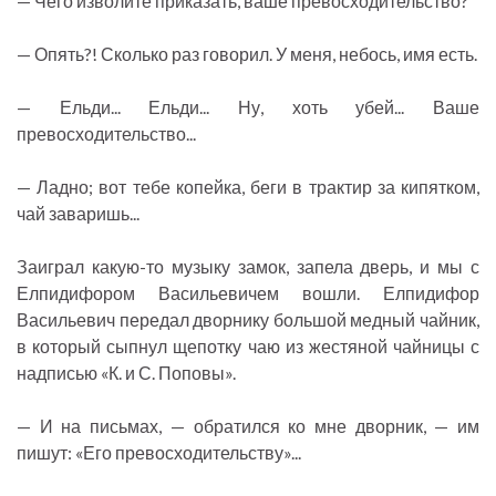
— Чего изволите приказать, ваше превосходительство?
— Опять?! Сколько раз говорил. У меня, небось, имя есть.
— Ельди... Ельди... Ну, хоть убей... Ваше
превосходительство...
— Ладно; вот тебе копейка, беги в трактир за кипятком,
чай заваришь...
Заиграл какую-то музыку замок, запела дверь, и мы с
Елпидифором Васильевичем вошли. Елпидифор
Васильевич передал дворнику большой медный чайник,
в который сыпнул щепотку чаю из жестяной чайницы с
надписью «К. и С. Поповы».
— И на письмах, — обратился ко мне дворник, — им
пишут: «Его превосходительству»...