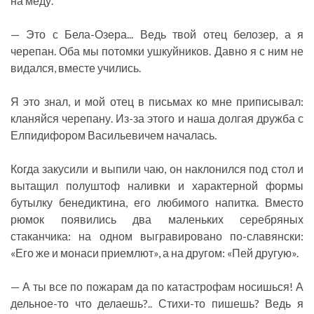
на меду.
— Это с Бела-Озера... Ведь твой отец белозер, а я
черепан. Оба мы потомки ушкуйников. Давно я с ним не
видался, вместе учились.
Я это знал, и мой отец в письмах ко мне приписывал:
кланяйся черепану. Из-за этого и наша долгая дружба с
Елпидифором Васильевичем началась.
Когда закусили и выпили чаю, он наклонился под стол и
вытащил полуштоф наливки и характерной формы
бутылку бенедиктина, его любимого напитка. Вместо
рюмок появились два маленьких серебряных
стаканчика: на одном выгравировано по-славянски:
«Его же и монаси приемлют», а на другом: «Пей другую».
— А ты все по пожарам да по катастрофам носишься! А
дельное-то что делаешь?.. Стихи-то пишешь? Ведь я