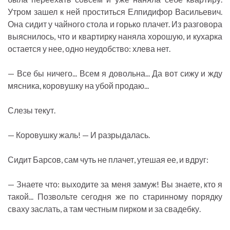
Утром зашел к ней проститься Елпидифор Васильевич.
Она сидит у чайного стола и горько плачет. Из разговора
выяснилось, что и квартирку наняла хорошую, и кухарка
остается у нее, одно неудобство: хлева нет.
— Все бы ничего... Всем я довольна... Да вот сижу и жду
мясника, коровушку на убой продаю...
Слезы текут.
— Коровушку жаль! — И разрыдалась.
Сидит Барсов, сам чуть не плачет, утешая ее, и вдруг:
— Знаете что: выходите за меня замуж! Вы знаете, кто я
такой... Позвольте сегодня же по старинному порядку
сваху заслать, а там честным пирком и за свадебку.