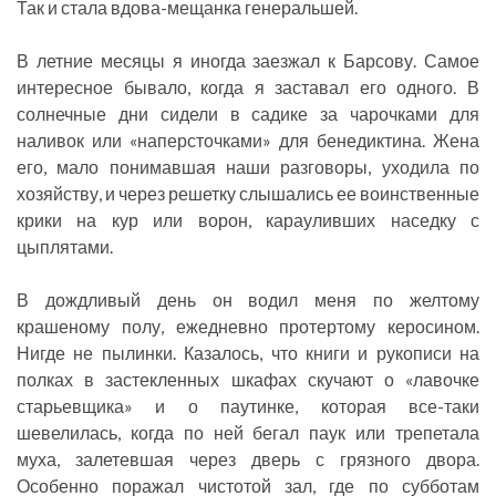
Так и стала вдова-мещанка генеральшей.
В летние месяцы я иногда заезжал к Барсову. Самое
интересное бывало, когда я заставал его одного. В
солнечные дни сидели в садике за чарочками для
наливок или «наперсточками» для бенедиктина. Жена
его, мало понимавшая наши разговоры, уходила по
хозяйству, и через решетку слышались ее воинственные
крики на кур или ворон, карауливших наседку с
цыплятами.
В дождливый день он водил меня по желтому
крашеному полу, ежедневно протертому керосином.
Нигде не пылинки. Казалось, что книги и рукописи на
полках в застекленных шкафах скучают о «лавочке
старьевщика» и о паутинке, которая все-таки
шевелилась, когда по ней бегал паук или трепетала
муха, залетевшая через дверь с грязного двора.
Особенно поражал чистотой зал, где по субботам