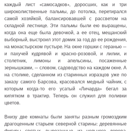
каждый лист «самосадков», доросших, как и три
широколиственные пальмы, до потолка, перетирался
самой хозяйкой, балансировавшей с рассветом на
складной лестнице. Эти пальмы были ею выращены,
когда она еще была девочкой, а ее отец, мещанский
выборный, выстроил этот домик за год до ее рождения,
на монастырском пустыре. На окне горшки с геранью —
и пахучей кудрявой и красно-розовой, и лилии, и
столетник, лимоны и апельсины, посаженные
зернышками, — словом, садоводство на каждом окне. А
на столике, сделанном из старинных изразцов уже по
заказу самого Барсова, красовался медный чайник, с
которым когда-то его усатый «Личарда» бегал за
кипятком в трактир. Теперь он служил для поливки
цветов.
Внизу две комнаты были заняты разным громоздким
драгоценным старьем северной старины: деревянные
фигуры святых, вырезанные из цельного дерева,