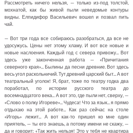
Рассмотреть ничего нельзя, — только из-под толстой,
мохнатой, как бы живой пыли неведомые контуры
видны. Елпидифор Васильевич вошел и позвал пить
чай.
— Вот три года все собираюсь разобраться, да все не
удосужусь. Цены нет этому хламу. И вот все новые и
новые наслоения. Каждый год с севера привожу... Вот
здесь уже законченная работа — «Причитания
северного края»... Былины да песни древние. Вот здесь
весь угол раскольничий. Тут древний царский быт... А вот
театральный уголок! Я, брат, тоже по театру годка два
поработал, по истории русского театра до
восемнадцатого века... А вот это, где пыли нет, сверху, —
«Слово о полку Игореве»... Чудеса! Что за язык... я прямо
отдыхаю на этой работе... Как раз сейчас на столе
«Игорь» лежит... А вот как-то пришел ко мне один
приятель, — ты его знаешь, а потому имени не скажу, —
да и говорит: «Так жить нельзя! Это у тебя не квартира