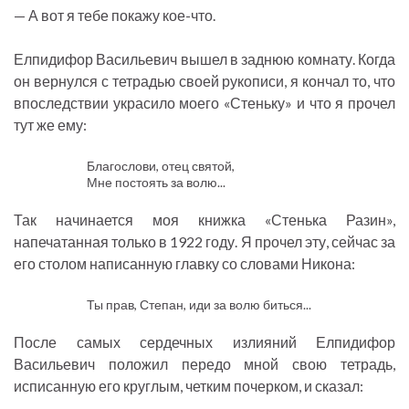
— А вот я тебе покажу кое-что.
Елпидифор Васильевич вышел в заднюю комнату. Когда
он вернулся с тетрадью своей рукописи, я кончал то, что
впоследствии украсило моего «Стеньку» и что я прочел
тут же ему:
Благослови, отец святой,
Мне постоять за волю...
Так начинается моя книжка «Стенька Разин»,
напечатанная только в 1922 году. Я прочел эту, сейчас за
его столом написанную главку со словами Никона:
Ты прав, Степан, иди за волю биться...
После самых сердечных излияний Елпидифор
Васильевич положил передо мной свою тетрадь,
исписанную его круглым, четким почерком, и сказал: