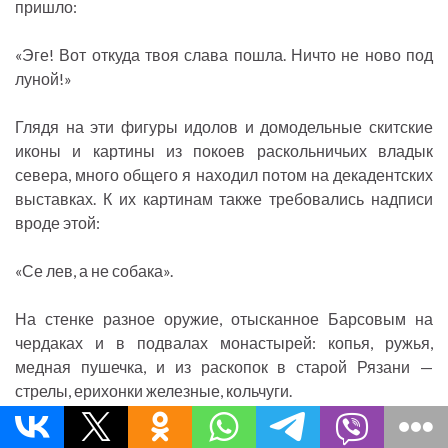
пришло:
«Эге! Вот откуда твоя слава пошла. Ничто не ново под
луной!»
Глядя на эти фигуры идолов и домодельные скитские
иконы и картины из покоев раскольничьих владык
севера, много общего я находил потом на декадентских
выставках. К их картинам также требовались надписи
вроде этой:
«Се лев, а не собака».
На стенке разное оружие, отысканное Барсовым на
чердаках и в подвалах монастырей: копья, ружья,
медная пушечка, и из раскопок в старой Рязани —
стрелы, ерихонки железные, кольчуги.
— А вот это, видишь, на стене железные вериги в пуд