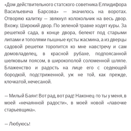
«Дом действительного статского советника Елпидифора
Васильевича Барсова» — значилось на воротах.
Отворяю калитку — звякнул колокольчик на весь двор.
Вхожу. Широкий двор. По зеленой травке ходят куры. За
решеткой сада, в конце двора, белеют под старыми
липами и тополями пышные кусты жасмина, а из дверцы
садовой решетки торопится ко мне навстречу и сам
домовладелец, в красной рубахе, подпоясанной
шелковым поясом, в широкополой соломенной шляпе.
Блаженство и радость на лице его с седеющей
бородкой, подстриженной, уж не той, как прежде,
клочкатой, нечесаной.
— Милый Баян! Вот рад, вот рад! Наконец-то ты у меня, в
моей «нечаянной радости», в моей новой «лавочке
старьевщика».
— Любуюсь!