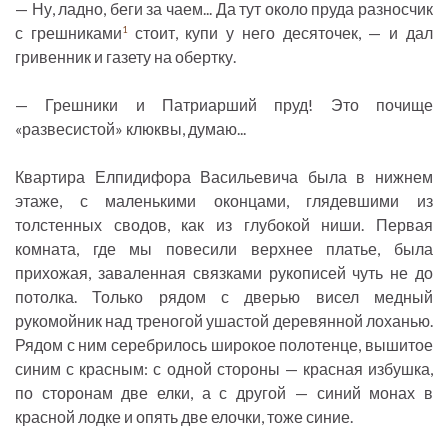
— Ну, ладно, беги за чаем... Да тут около пруда разносчик
с грешниками
стоит, купи у него десяточек, — и дал
1
гривенник и газету на обертку.
— Грешники и Патриарший пруд! Это почище
«развесистой» клюквы, думаю...
Квартира Елпидифора Васильевича была в нижнем
этаже, с маленькими оконцами, глядевшими из
толстенных сводов, как из глубокой ниши. Первая
комната, где мы повесили верхнее платье, была
прихожая, заваленная связками рукописей чуть не до
потолка. Только рядом с дверью висел медный
рукомойник над треногой ушастой деревянной лоханью.
Рядом с ним серебрилось широкое полотенце, вышитое
синим с красным: с одной стороны — красная избушка,
по сторонам две елки, а с другой — синий монах в
красной лодке и опять две елочки, тоже синие.