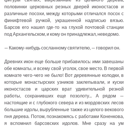
половинки церковных резных дверей иконостасов и
различные посохи, между которыми отличался посох с
финифтевой ручкой, украшенной надписью вязью.
Барсов его нашел где-то на глухой почтовой станции
под Архангельском, и кому он принадлежал, неведомо.
— Какому-нибудь сосланному святителю, — говорил он.
Древних икон еще больше прибавилось: ими завешаны
обе комнаты, и всему свой уголок, свое место. В первой
комнате чего-чего не было! Вот деревянные колодки, в
которые монастырских узников заклепывали, и куски
иконостасов и царских врат удивительной резной
работы, сохранивших еще позолоту... А рядом —
настоящие и с глубокого севера и из мордовских лесов
большие идолы, вырубленные также из целого векового
пня дерева. Потом, познакомясь с работами Коненкова,
я вспомнил барсовских идолов. Мне сразу на ум