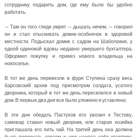
сотруднику подарить дом, где ему было бы удобно
работать.
— Там он того гляди умрет — дышать нечем, — говорил
он и стал отыскивать домик-особнячок в здоровой
местности. Подыскал домик с садом на Шаболовке, у
одной одинокой вдовы недавно умершего бухгалтера.
Оформил покупку и привез нового владельца на
новоселье.
В тот же день перевезли в фуре Ступина сразу весь
барсовский архив под присмотром солдата, усатого
дворника, который в тот же день переселился в новый
дом. В первые два дня все было уложено и уставлено.
В эти дни обедать Пастухов его увозил к Тестову,
самовар ставил новый дворник, или старая хозяйка
приглашала его пить чай. На третий день она должна
была переехать совсем и уже наняла себе квартиру.