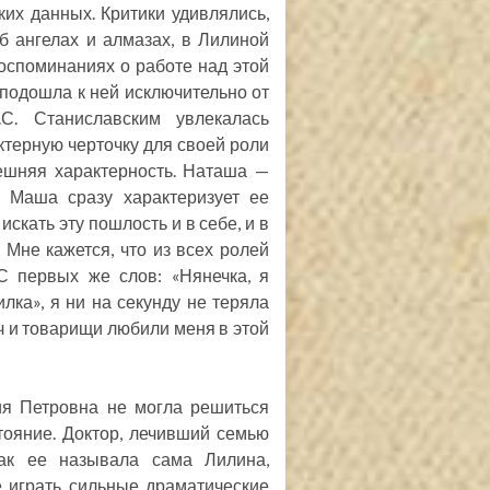
ких данных. Критики удивлялись,
б ангелах и алмазах, в Лилиной
воспоминаниях о работе над этой
 подошла к ней исключительно от
С. Станиславским увлекалась
ктерную черточку для своей роли
ешняя характерность. Наташа —
. Маша сразу характеризует ее
искать эту пошлость и в себе, и в
Мне кажется, что из всех ролей
С первых же слов: «Нянечка, я
илка», я ни на секунду не теряла
ч и товарищи любили меня в этой
рия Петровна не могла решиться
тояние. Доктор, лечивший семью
 как ее называла сама Лилина,
е играть сильные драматические