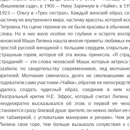
«Вишневом саде», в 1905 — Нину Заречную в «Чайке», в 19
1923 — Ольгу в «Трех сестрах». Каждый женский образ, со
частичку ее внутреннего мира, частичку красоты, которой вс
Петровна. На сцене героини ее не были красивы в обычном
слова. Но в них жило особое по глубине и остроте восп
чеховской Маше Лилина нашла многие приметы любимых ею
простой русской женщиной с большим сердцем, открытым 
страшным горем, которое ей эта жизнь принесла. «Я страд
страданий! — эти слова чеховской Маши, которые актриса 
разбили, по свидетельству современников, лед молчан
зрителей. Молчание сменилось долго не смолкавшими а
подхватили сами участники «Чайки», обратив ее непосредст
удалось создать чудесный образ, соединив в нем хар
Театральный критик Н.Е. Эфрос, который считал Лилин
неоднократно высказывался об этом, о первой ее чех
становится сразу близкой душе зрителя, он нежно любил ее
ее табакеркой, с угловатыми манерами и речами». Чем
Лилина свое горе, тем больше вызывала сочувствия к се