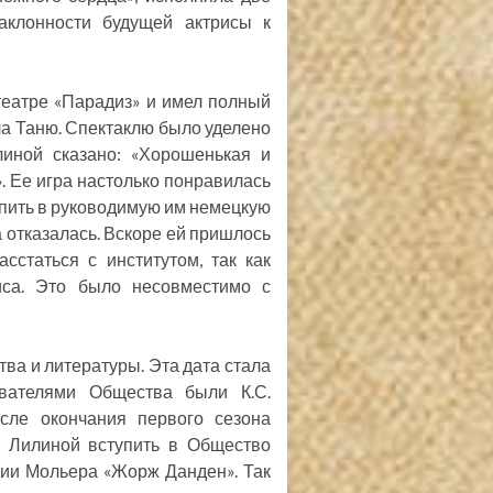
аклонности будущей актрисы к
театре «Парадиз» и имел полный
ла Таню. Спектаклю было уделено
линой сказано: «Хорошенькая и
 Ее игра настолько понравилась
упить в руководимую им немецкую
а отказалась. Вскоре ей пришлось
асстаться с институтом, так как
иса. Это было несовместимо с
тва и литературы. Эта дата стала
ователями Общества были К.С.
осле окончания первого сезона
л Лилиной вступить в Общество
дии Мольера «Жорж Данден». Так