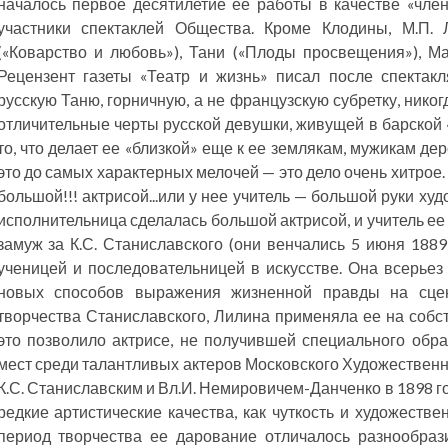
началось первое десятилетие ее работы в качестве «член
участники спектаклей Общества. Кроме Клодины, М.П.
(«Коварство и любовь»), Тани («Плоды просвещения»), Ма
Рецензент газеты «Театр и жизнь» писал после спектак
русскую Таню, горничную, а не французскую субретку, никогд
отличительные черты русской девушки, живущей в барской «
то, что делает ее «близкой» еще к ее землякам, мужикам д
это до самых характерных мелочей — это дело очень хитрое
большой!!! актрисой...или у нее учитель — большой руки худ
исполнительница сделалась большой актрисой, и учитель е
замуж за К.С. Станиславского (они венчались 5 июня 1889
ученицей и последовательницей в искусстве. Она всерьез
новых способов выражения жизненной правды на сцен
творчества Станиславского, Лилина применяла ее на собс
это позволило актрисе, не получившей специального обра
мест среди талантливых актеров Московского Художественн
К.С. Станиславским и Вл.И. Немировичем-Данченко в 1898 г
редкие артистические качества, как чуткость и художеств
период творчества ее дарование отличалось разнообрази