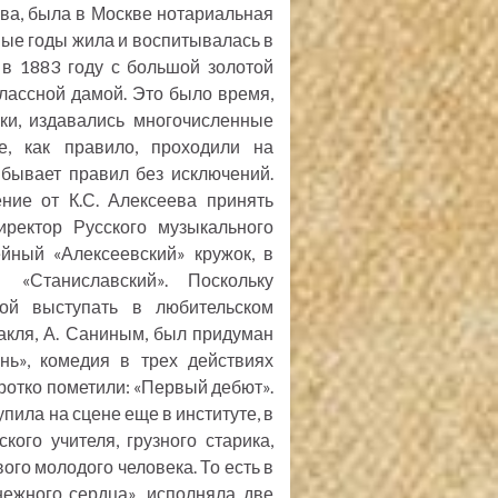
ва, была в Москве нотариальная
ые годы жила и воспитывалась в
 в 1883 году с большой золотой
лассной дамой. Это было время,
жки, издавались многочисленные
е, как правило, проходили на
 бывает правил без исключений.
ние от К.С. Алексеева принять
иректор Русского музыкального
ейный «Алексеевский» кружок, в
 «Станиславский». Поскольку
ой выступать в любительском
акля, А. Саниным, был придуман
нь», комедия в трех действиях
отко пометили: «Первый дебют».
пила на сцене еще в институте, в
ого учителя, грузного старика,
ого молодого человека. То есть в
нежного сердца», исполняла две