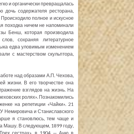
легко и органически превращалась
ю дочь содержателя ресторана,
 Происходило полное и искусное
ая походка ничем не напоминали
зы Бенш, которая производила
 слов, сохраняя литературное
зыка едва уловимым изменением
вали с мастерством скульптора,
работе над образами А.П. Чехова,
й жизни. В его творчестве она
ражение взглядов на жизнь. На
 чеховских ролях». Познакомились
женке на репетиции «Чайки». 21
 «У Немировича и Станиславского
арше я становлюсь, тем чаще и
ла Машу. В следующем, 1899 году,
Трех сестрах», в 1904 — Аню в