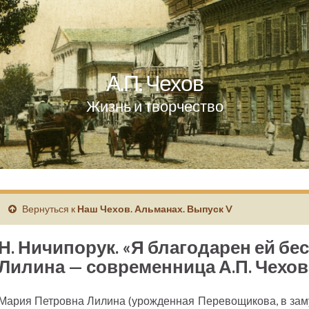
А.П. Чехов
Жизнь и творчество
Вернуться к
Наш Чехов. Альманах. Выпуск V
Н. Ничипорук. «Я благодарен ей беск
Лилина — современница А.П. Чехов
Мария Петровна Лилина (урожденная Перевощикова, в зам