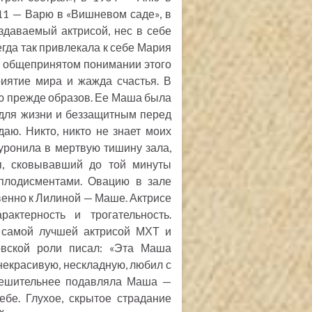
11 — Варю в «Вишневом саде», в
здаваемый актрисой, нес в себе
егда так привлекала к себе Мария
, общепринятом понимании этого
риятие мира и жажда счастья. В
 прежде образов. Ее Маша была
для жизни и беззащитным перед
аю. Никто, никто не знает моих
уронила в мертвую тишину зала,
ия, сковывавший до той минуты
плодисментами. Овацию в зале
венно к Лилиной — Маше. Актрисе
актерность и трогательность.
у самой лучшей актрисой МХТ и
овской роли писал: «Эта Маша
 некрасивую, нескладную, любил с
 решительнее подавляла Маша —
бе. Глухое, скрытое страдание