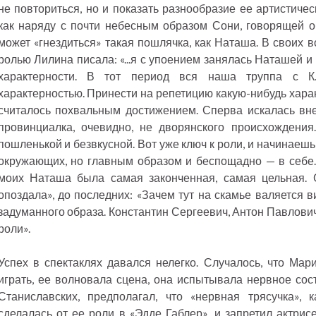
не повториться, но и показать разнообразие ее артистичес
как наряду с почти небесным образом Сони, говорящей о
может «гнездиться» такая пошлячка, как Наташа. В своих 
ролью Лилина писала: «...я с упоением занялась Наташей и
характерности. В тот период вся наша труппа с К.
характерностью. Принести на репетицию какую-нибудь хара
считалось похвальным достижением. Сперва искалась вн
провинциалка, очевидно, не дворянского происхождения
пошленькой и безвкусной. Вот уже ключ к роли, и начинаешь 
окружающих, но главным образом и беспощадно — в себе. 
моих Наташа была самая законченная, самая цельная. 
опоздала», до последних: «Зачем тут на скамье валяется в
задуманного образа. Константин Сергеевич, Антон Павлови
роли».
Успех в спектаклях давался нелегко. Случалось, что Ма
играть, ее волновала сцена, она испытывала нервное сос
Станиславских, предполагал, что «нервная трясучка»,
сделалась от ее роли в «Эдде Габлер», и запретил актрис