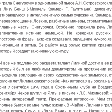
играла Снегурочку в одноименной пьесе А.Н. Островского) 
в Лизу Бенш («Микаель Крамер» Г. Гауптмана), деловиту
втирающуюся в интеллигентную семью художника Крамера.
перевоплощение. Ловкие, разбитные манеры, стремительн
плавные жесты Снегурочки. Особенно поражала речь Ли
впечатление истинно немецкой. Не коверкая русских
построение фразы, актриса создавала ощущение чужого я
интонации и ритма. Ее работу над ролью критики сравни
который создает законченную фигуру.
И все же подлинного расцвета талант Лилиной достиг в ее 
который был ее любимым драматургом на протяжении все
находила воплощение своих художественных замыслов, от
склоне лет Лилина скажет о себе: «Как актриса я выросла на
они 9 сентября 1898 года в Охотничьем клубе на Воздви
сентября Чехов шутил из Ялты в письме к Л.С. Мизиновой:
очень интересный театр. Прекрасные актрисочки. Чем ст
полнее бьется во мне пульс жизни». В «Чайке» Лилина игра
будет играть Соню в «Дяде Ване», в 1901 — Наташу в «