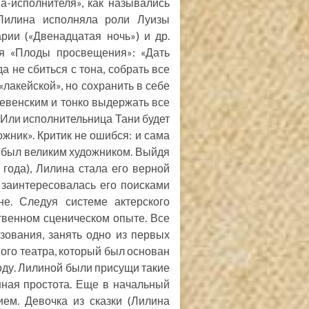
а-исполнителя», как назывались
 Лилина исполняла роли Луизы
рии («Двенадцатая ночь») и др.
ля «Плоды просвещения»: «Дать
а не сбиться с тона, собрать все
лакейской», но сохранить в себе
еревенским и тонко выдержать все
. Или исполнительница Тани будет
ожник». Критик не ошибся: и сама
е был великим художником. Выйдя
 года), Лилина стала его верной
 заинтересовалась его поисками
е. Следуя системе актерского
твенном сценическом опыте. Все
зования, занять одно из первых
ого театра, который был основан
оду. Лилиной были присущи такие
енная простота. Еще в начальный
ем. Девочка из сказки (Лилина