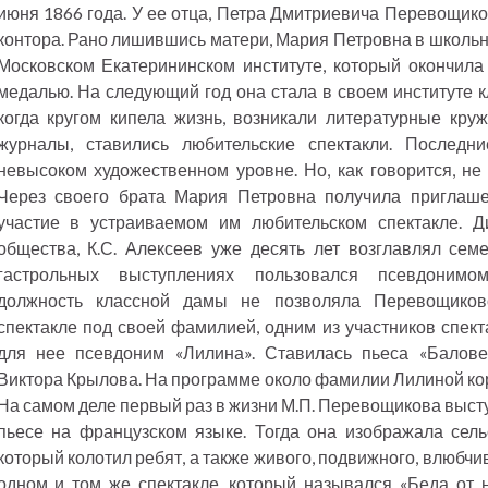
июня 1866 года. У ее отца, Петра Дмитриевича Перевощико
контора. Рано лишившись матери, Мария Петровна в школьн
Московском Екатерининском институте, который окончила
медалью. На следующий год она стала в своем институте к
когда кругом кипела жизнь, возникали литературные кру
журналы, ставились любительские спектакли. Последни
невысоком художественном уровне. Но, как говорится, не
Через своего брата Мария Петровна получила приглаше
участие в устраиваемом им любительском спектакле. Д
общества, К.С. Алексеев уже десять лет возглавлял сем
гастрольных выступлениях пользовался псевдонимом
должность классной дамы не позволяла Перевощиков
спектакле под своей фамилией, одним из участников спект
для нее псевдоним «Лилина». Ставилась пьеса «Балове
Виктора Крылова. На программе около фамилии Лилиной кор
На самом деле первый раз в жизни М.П. Перевощикова высту
пьесе на французском языке. Тогда она изображала сельск
который колотил ребят, а также живого, подвижного, влюбчив
одном и том же спектакле, который назывался «Беда от 