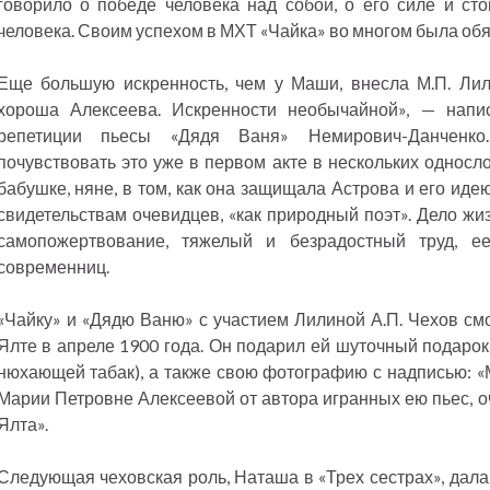
говорило о победе человека над собой, о его силе и ст
человека. Своим успехом в МХТ «Чайка» во многом была обя
Еще большую искренность, чем у Маши, внесла М.П. Лил
хороша Алексеева. Искренности необычайной», — напи
репетиции пьесы «Дядя Ваня» Немирович-Данченко
почувствовать это уже в первом акте в нескольких односл
бабушке, няне, в том, как она защищала Астрова и его иде
свидетельствам очевидцев, «как природный поэт». Дело ж
самопожертвование, тяжелый и безрадостный труд, е
современниц.
«Чайку» и «Дядю Ваню» с участием Лилиной А.П. Чехов см
Ялте в апреле 1900 года. Он подарил ей шуточный подарок
нюхающей табак), а также свою фотографию с надписью: 
Марии Петровне Алексеевой от автора игранных ею пьес, оч
Ялта».
Следующая чеховская роль, Наташа в «Трех сестрах», дала