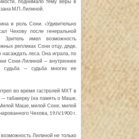
ойкости, поднимало тему веры в
зана М.П. Лилиной.
ина в роль Сони. «Удивительно
сал Чехову после генеральной
. Зритель имел возможность
ожных репликах Сони отцу, дяде,
ю насаждать леса. Она играла, по
изни Сони-Лилиной — внутреннее
е судьба — судьба многих ее
отрел во время гастролей МХТ в
 — табакерку (на память о Маше,
«Милой Маше, милой Соне, милой
арованного Чехова, 19.IV.1900 г.
 возможность Лилиной не только