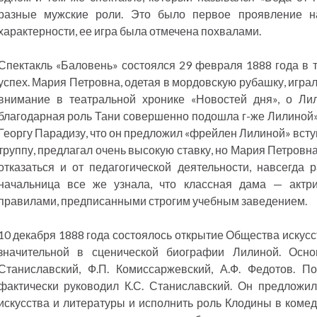
разные мужские роли. Это было первое проявление н
характерности, ее игра была отмечена похвалами.
Спектакль «Баловень» состоялся 29 февраля 1888 года в 
успех. Мария Петровна, одетая в мордовскую рубашку, игра
внимание в театральной хронике «Новостей дня», о Ли
благодарная роль Тани совершенно подошла г-же Лилиной».
Георгу Парадизу, что он предложил «фрейлен Лилиной» вст
труппу, предлагал очень высокую ставку, но Мария Петровн
отказаться и от педагогической деятельности, навсегда р
начальница все же узнала, что классная дама — актр
правилами, предписанными строгим учебным заведением.
10 декабря 1888 года состоялось открытие Общества искусс
значительной в сценической биографии Лилиной. Осн
Станиславский, Ф.П. Комиссаржевский, А.Ф. Федотов. П
фактически руководил К.С. Станиславский. Он предложи
искусства и литературы и исполнить роль Клодины в коме