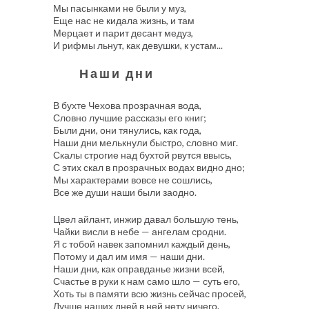
Мы пасынками не были у муз,
Еще нас не кидала жизнь, и там
Мерцает и парит десант медуз,
И рифмы льнут, как девушки, к устам...
Наши дни
В бухте Чехова прозрачная вода,
Словно лучшие рассказы его книг;
Были дни, они тянулись, как года,
Наши дни мелькнули быстро, словно миг.
Скалы строгие над бухтой рвутся ввысь,
С этих скал в прозрачных водах видно дно;
Мы характерами вовсе не сошлись,
Все же души наши были заодно.
Цвел айлант, инжир давал большую тень,
Чайки висли в небе — ангелам сродни.
Я с тобой навек запомнил каждый день,
Потому и дал им имя — наши дни.
Наши дни, как оправданье жизни всей,
Счастье в руки к нам само шло — суть его,
Хоть ты в памяти всю жизнь сейчас просей,
Лучше наших дней в ней нету ничего.