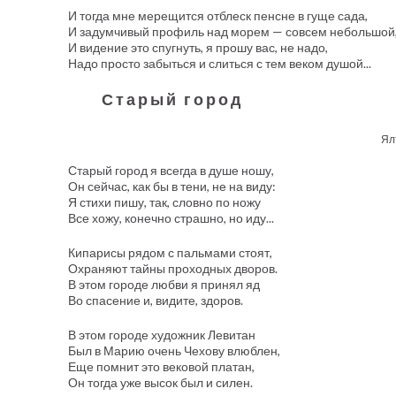
И тогда мне мерещится отблеск пенсне в гуще сада,
И задумчивый профиль над морем — совсем небольшой
И видение это спугнуть, я прошу вас, не надо,
Надо просто забыться и слиться с тем веком душой...
Старый город
Ял
Старый город я всегда в душе ношу,
Он сейчас, как бы в тени, не на виду:
Я стихи пишу, так, словно по ножу
Все хожу, конечно страшно, но иду...
Кипарисы рядом с пальмами стоят,
Охраняют тайны проходных дворов.
В этом городе любви я принял яд
Во спасение и, видите, здоров.
В этом городе художник Левитан
Был в Марию очень Чехову влюблен,
Еще помнит это вековой платан,
Он тогда уже высок был и силен.