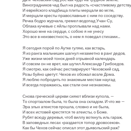
Виноградников чад был на радость «счастливому детству
И еврейского кладбища плиты мерцали во мгле,
И мерцали кресты православные с ним по соседству.
Речка бодро журчала, гремел водопад Учан-Су,
Облака кучевые с яйлы проплывали над нами.
Хорошо мне на сердце, с собою я не унесу
Это все в неизвестность, о нем я поведал стихами...
Я сегодня порой по Аутке гуляю, как встарь,
Я из ранга мальчишек шагнул незаметно в ранг дедов,
Уже жизни моей тонок дней отрывной календарь
И совсем он не врет, как шутил Александр Грибоедов.
Я смотрю, как сейчас реставрируют Чеховский сад,
Розы буйно цветут: Чехов их обожал возле Дома.
Я люблю побродить по знакомым местам наугад
И всегда поражаюсь, как стали они незнакомы.
Снова греческой церкви сияют вблизи купола, —
То спортзалом была, то была она складом. И что же —
Эра злых атеистов прошла, словно и не была,
И всех истовей крестятся те атеисты, о Боже.
Рубят всюду деревья, чтоб виллу воткнуть иль гараж,
В заповедных лесах «раздается топор дровосеков».
Как бы Чехов сейчас описал этот дьявольский раж?