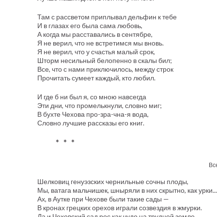
Там с рассветом приплывал дельфин к тебе
И в глазах его была сама любовь,
А когда мы расставались в сентябре,
Я не верил, что не встретимся мы вновь.
Я не верил, что у счастья малый срок,
Шторм несильный белопенно в скалы бил;
Все, что с нами приключилось, между строк
Прочитать сумеет каждый, кто любил.
И где б ни был я, со мною навсегда
Эти дни, что промелькнули, словно миг;
В бухте Чехова про-зра-чна-я вода,
Словно лучшие рассказы его книг.
* * *
Вс
Шелковиц генуэзских чернильные сочны плоды,
Мы, ватага мальчишек, шныряли в них скрытно, как урки...
Ах, в Аутке при Чехове были такие сады —
В кронах грецких орехов играли созвездия в жмурки.
Да и Чеховский сад рос как чудо на трудной земле,