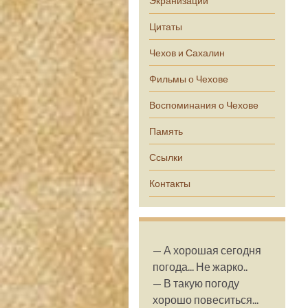
Экранизации
Цитаты
Чехов и Сахалин
Фильмы о Чехове
Воспоминания о Чехове
Память
Ссылки
Контакты
— А хорошая сегодня
погода... Не жарко..
— В такую погоду
хорошо повеситься...