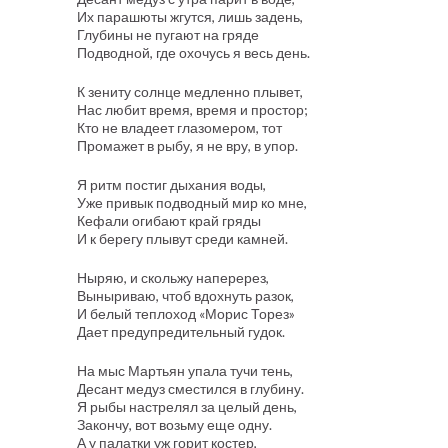
Их парашюты жгутся, лишь задень,
Глубины не пугают на гряде
Подводной, где охочусь я весь день.
К зениту солнце медленно плывет,
Нас любит время, время и простор;
Кто не владеет глазомером, тот
Промажет в рыбу, я не вру, в упор.
Я ритм постиг дыхания воды,
Уже привык подводный мир ко мне,
Кефали огибают край гряды
И к берегу плывут среди камней.
Ныряю, и скольжу наперерез,
Выныриваю, чтоб вдохнуть разок,
И белый теплоход «Морис Торез»
Дает предупредительный гудок.
На мыс Мартьян упала тучи тень,
Десант медуз сместился в глубину.
Я рыбы настрелял за целый день,
Закончу, вот возьму еще одну.
А у палатки уж горит костер,