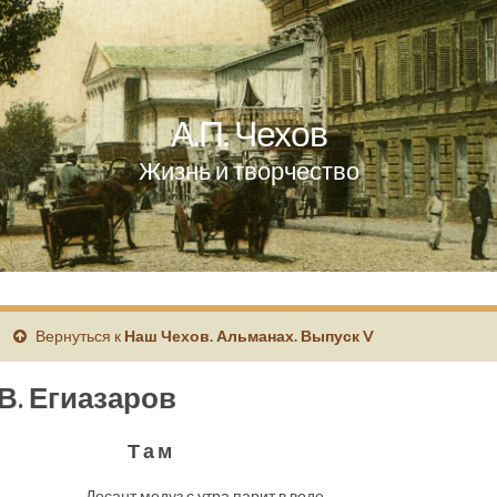
А.П. Чехов
Жизнь и творчество
Вернуться к
Наш Чехов. Альманах. Выпуск V
В. Егиазаров
Там
Десант медуз с утра парит в воде,