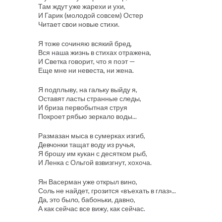
Там ждут уже жарехи и ухи,
И Гарик (молодой совсем) Остер
Читает свои новые стихи.
Я тоже сочиняю всякий бред,
Вся наша жизнь в стихах отражена,
И Светка говорит, что я поэт —
Еще мне ни невеста, ни жена.
Я подплыву, на гальку выйду я,
Оставят ласты странные следы,
И бриза первобытная струя
Покроет рябью зеркало воды...
Размазан мыса в сумерках изгиб,
Девчонки тащат воду из ручья,
Я брошу им кукан с десятком рыб,
И Ленка с Ольгой взвизгнут, хохоча.
Ян Васерман уже открыл вино,
Соль не найдет, грозится «въехать в глаз»...
Да, это было, бабоньки, давно,
А как сейчас все вижу, как сейчас.