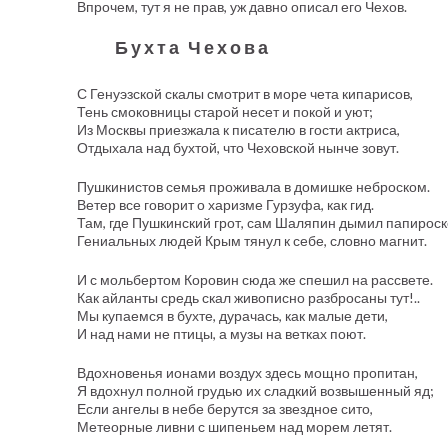
Впрочем, тут я не прав, уж давно описал его Чехов.
Бухта Чехова
С Генуэзской скалы смотрит в море чета кипарисов,
Тень смоковницы старой несет и покой и уют;
Из Москвы приезжала к писателю в гости актриса,
Отдыхала над бухтой, что Чеховской нынче зовут.
Пушкинистов семья проживала в домишке неброском.
Ветер все говорит о харизме Гурзуфа, как гид.
Там, где Пушкинский грот, сам Шаляпин дымил папироск
Гениальных людей Крым тянул к себе, словно магнит.
И с мольбертом Коровин сюда же спешил на рассвете.
Как айланты средь скал живописно разбросаны тут!..
Мы купаемся в бухте, дурачась, как малые дети,
И над нами не птицы, а музы на ветках поют.
Вдохновенья ионами воздух здесь мощно пропитан,
Я вдохнул полной грудью их сладкий возвышенный яд;
Если ангелы в небе берутся за звездное сито,
Метеорные ливни с шипеньем над морем летят.