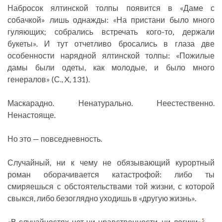
Набросок ялтинской толпы появится в «Даме с
собачкой» лишь однажды: «На пристани было много
гуляющих; собрались встречать кого-то, держали
букеты». И тут отчетливо бросались в глаза две
особенности нарядной ялтинской толпы: «Пожилые
дамы были одеты, как молодые, и было много
генералов» (С., X, 131).
Маскарадно. Ненатурально. Неестественно.
Ненастояще.
Но это — повседневность.
Случайный, ни к чему не обязывающий курортный
роман оборачивается катастрофой: либо ты
смиряешься с обстоятельствами той жизни, с которой
свыкся, либо безоглядно уходишь в «другую жизнь».
«В случайностях нет ни нравственности, ни логики»
, —
5