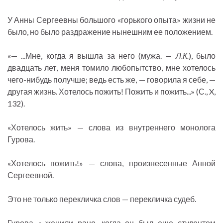
У Анны Сергеевны большого «горького опыта» жизни не
было, но было раздражение нынешним ее положением.
«— ...Мне, когда я вышла за него (мужа. —
Л.К.
), было
двадцать лет, меня томило любопытство, мне хотелось
чего-нибудь получше; ведь есть же, — говорила я себе, —
другая жизнь. Хотелось пожить! Пожить и пожить...» (С., X,
132).
«Хотелось жить» — слова из внутреннего монолога
Гурова.
«Хотелось пожить!» — слова, произнесенные Анной
Сергеевной.
Это не только перекличка слов — перекличка судеб.
Гурова «...женили рано, когда он был еще студентом