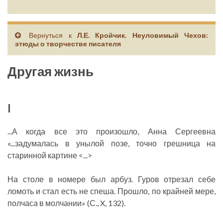
Вернуться к
Л.Е. Кройчик. Неуловимый Чехов:
этюды о творчестве писателя
Другая жизнь
I
...А когда все это произошло, Анна Сергеевна
«...задумалась в унылой позе, точно грешница на
старинной картине <...>
На столе в номере был арбуз. Гуров отрезал себе
ломоть и стал есть не спеша. Прошло, по крайней мере,
полчаса в молчании» (С., X, 132).