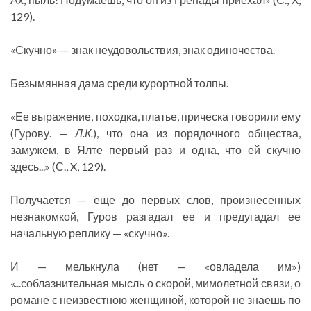
129).
«Скучно» — знак неудовольствия, знак одиночества.
Безымянная дама среди курортной толпы.
«Ее выражение, походка, платье, прическа говорили ему
(Гурову. —
Л.К.
), что она из порядочного общества,
замужем, в Ялте первый раз и одна, что ей скучно
здесь...» (С., X, 129).
Получается — еще до первых слов, произнесенных
незнакомкой, Гуров разгадал ее и предугадал ее
начальную реплику — «скучно».
И — мелькнула (нет — «овладела им»)
«...соблазнительная мысль о скорой, мимолетной связи, о
романе с неизвестною женщиной, которой не знаешь по