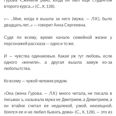
второго курса...» (С., X, 128).
«— ...Мне, когда я вышла за него (мужа. —
Л.К.
), было
двадцать лет...» — говорит Анна Сергеевна.
Судя по всему, время начало семейной жизни у
персонажей рассказа — одно и то же.
И — чувства одинаковые. Какая уж тут любовь, если
одного «женили», а другая вышла замуж из-за
любопытства.
Ко всему — чужой человек рядом.
«Она (жена Гурова. —
Л.К.
) много читала, не писала в
письмах ъ, называла мужа не Дмитрием, а Димитрием, а
он втайне считал ее недалекой, узкой, неизящной,
боялся ее и не любил бывать дома» (С., X, 128), — это из