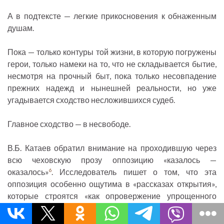
А в подтексте — легкие прикосновения к обнаженным
душам.
Пока — только контуры той жизни, в которую погружены
герои, только намеки на то, что не складывается бытие,
несмотря на прочный быт, пока только несовпадение
прежних надежд и нынешней реальности, но уже
угадывается сходство несложившихся судеб.
Главное сходство — в несвободе.
В.Б. Катаев обратил внимание на проходившую через
всю чеховскую прозу оппозицию «казалось —
оказалось»
. Исследователь пишет о том, что эта
6
оппозиция особенно ощутима в «рассказах открытия»,
которые строятся «как опровержение упрощенного
представления героя о жизни, как спор с банальным —
доктринерским или прекраснодушным — ее