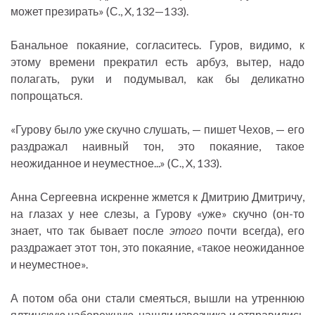
может презирать» (С., X, 132—133).
Банальное покаяние, согласитесь. Гуров, видимо, к
этому времени прекратил есть арбуз, вытер, надо
полагать, руки и подумывал, как бы деликатно
попрощаться.
«Гурову было уже скучно слушать, — пишет Чехов, — его
раздражал наивный тон, это покаяние, такое
неожиданное и неуместное...» (С., X, 133).
Анна Сергеевна искренне жмется к Дмитрию Дмитричу,
на глазах у нее слезы, а Гурову «уже» скучно (он-то
знает, что так бывает после
этого
почти всегда), его
раздражает этот тон, это покаяние, «такое неожиданное
и неуместное».
А потом оба они стали смеяться, вышли на утреннюю
ялтинскую набережную, нашли извозчика и отправились