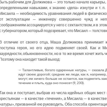
быть рабочим для Должикова — это только начало карьеры,
определенными навыками, к знанию «дела» изнутри и т. п.
Мисаила — необходимость уравнивания людей в физическом
от эксплуатации — инженеру совершенно чужд и неп
соображениям ассоциируется у него с сектантством, и в эт
с губернатором, который подозревает, что Мисаил — толстов
В отличие от своего отца, Маша Должикова принимает к
поступка героя, но его идею подменяет своей. Как и 
заурядности, обыкновенности, но в то же время хочет жить 
Поэтому она находит такой выход:
— Талантливые, богато одаренные натуры, — сказала До
идут своею дорогой; средние же люди, как я, например,
могут; им ничего больше не остается, как подметить к
течение и плыть, куда оно понесет (9, 230).
Так она и поступает, выбрав из числа идейных общих мест
крестьянам — в качестве «течения», а Мисаила — в качеств
натуры», призванной ею руководить. Оба способа ориентаци