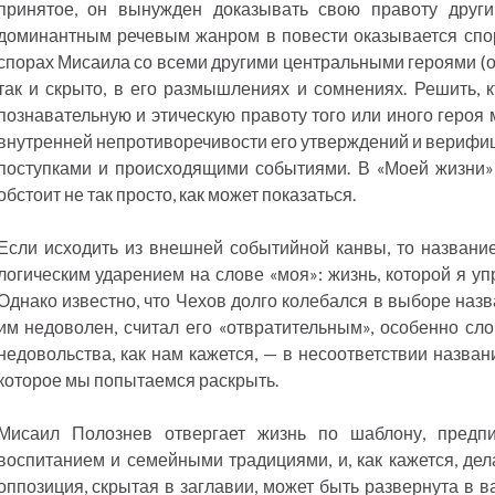
принятое, он вынужден доказывать свою правоту друг
доминантным речевым жанром в повести оказывается спор
спорах Мисаила со всеми другими центральными героями (о
так и скрыто, в его размышлениях и сомнениях. Решить, к
познавательную и этическую правоту того или иного героя 
внутренней непротиворечивости его утверждений и верифиц
поступками и происходящими событиями. В «Моей жизни»
обстоит не так просто, как может показаться.
Если исходить из внешней событийной канвы, то название
логическим ударением на слове «моя»: жизнь, которой я уп
Однако известно, что Чехов долго колебался в выборе назв
им недоволен, считал его «отвратительным», особенно слов
недовольства, как нам кажется, — в несоответствии назван
которое мы попытаемся раскрыть.
Мисаил Полознев отвергает жизнь по шаблону, предп
воспитанием и семейными традициями, и, как кажется, де
оппозиция, скрытая в заглавии, может быть развернута в ва