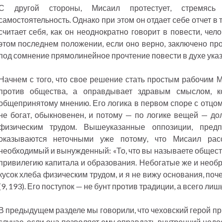
С другой стороны, Мисаил протестует, стремясь 
самостоятельность. Однако при этом он отдает себе отчет в то
считает себя, как он неоднократно говорит в повести, че
этом последнем положении, если оно верно, заключено про
под сомнение прямолинейное прочтение повести в духе ука
Начнем с того, что свое решение стать простым рабочим М
против общества, а оправдывает здравым смыслом, к
общепринятому мнению. Его логика в первом споре с отцом 
не богат, обыкновенен, и потому — по логике вещей — д
физическим трудом. Вышеуказанные оппозиции, пред
оказываются неточными уже потому, что Мисаил расс
необходимый и вынужденный: «То, что вы называете общес
привилегию капитала и образования. Небогатые же и нео
кусок хлеба физическим трудом, и я не вижу основания, по
(9, 193). Его поступок — не бунт против традиции, а всего ли
В предыдущем разделе мы говорили, что чеховский герой пр
случае, если она позволяет ему оправдать внутренний недос