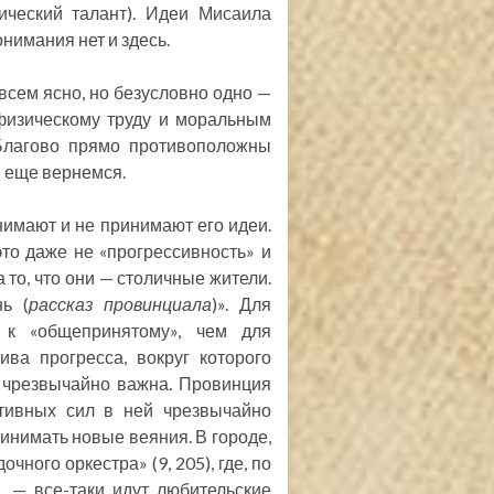
ический талант). Идеи Мисаила
онимания нет и здесь.
всем ясно, но безусловно одно —
 физическому труду и моральным
 Благово прямо противоположны
ы еще вернемся.
онимают и не принимают его идеи.
это даже не «прогрессивность» и
 то, что они — столичные жители.
ь (
рассказ провинциала
)». Для
 к «общепринятому», чем для
ва прогресса, вокруг которого
я чрезвычайно важна. Провинция
ативных сил в ней чрезвычайно
ринимать новые веяния. В городе,
дочного оркестра» (9, 205), где, по
., — все-таки идут любительские