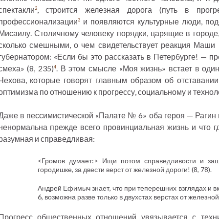
спектакли
, строится железная дорога (путь в прогре
2
профессионализации
и появляются культурные люди, по
3
Мисаилу. Столичному человеку порядки, царящие в городе,
сколько смешными, о чем свидетельствует реакция Маши 
губернатором: «Если бы это рассказать в Петербурге! — пр
смеха» (8, 235)
. В этом смысле «Моя жизнь» встает в оди
4
Чехова, которые говорят главным образом об отставани
оптимизма по отношению к прогрессу, социальному и технол
Даже в пессимистической «Палате № 6» оба героя — Рагин 
ненормальна прежде всего провинциальная жизнь и что где
разумная и справедливая:
<Громов думает:> Ищи потом справедливости и защ
городишке, за двести верст от железной дороги! (8, 78).
Андрей Ефимыч знает, что при теперешних взглядах и вк
6, возможна разве только в двухстах верстах от железной 
Прогресс общественных отношений увязывается с техни