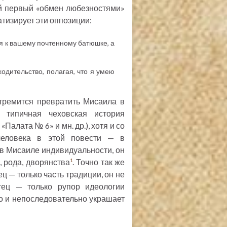
мый первый «обмен любезностями»
атизирует эти оппозиции:
я к вашему почтенному батюшке, а
одительство, полагая, что я умею
тремится превратить Мисаила в
 типичная чеховская история
Палата № 6» и мн. др.), хотя и со
человека в этой повести — в
в Мисаиле индивидуальности, он
, рода, дворянства
. Точно так же
1
ец — только часть традиции, он не
тец — только рупор идеологии
но и непоследовательно украшает