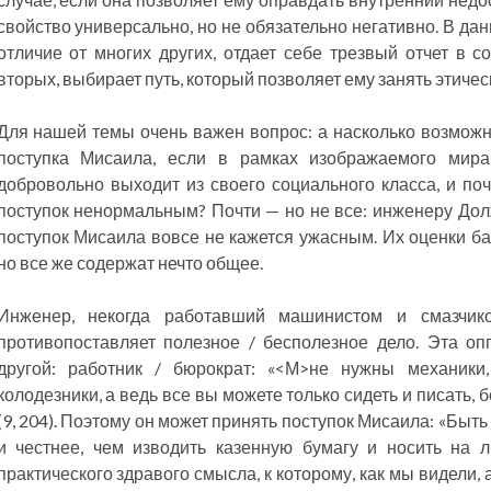
свойство универсально, но не обязательно негативно. В да
отличие от многих других, отдает себе трезвый отчет в с
вторых, выбирает путь, который позволяет ему занять этиче
Для нашей темы очень важен вопрос: а насколько возмож
поступка Мисаила, если в рамках изображаемого мир
добровольно выходит из своего социального класса, и по
поступок ненормальным? Почти — но не все: инженеру Дол
поступок Мисаила вовсе не кажется ужасным. Их оценки ба
но все же содержат нечто общее.
Инженер, некогда работавший машинистом и смазчико
противопоставляет полезное / бесполезное дело. Эта оп
другой: работник / бюрократ: «<М>не нужны механики,
колодезники, а ведь все вы можете только сидеть и писать, 
(9, 204). Поэтому он может принять поступок Мисаила: «Бы
и честнее, чем изводить казенную бумагу и носить на лб
практического здравого смысла, к которому, как мы видели,