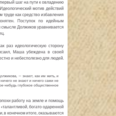
 первый шаг на пути к овладению
 Идеологический мотив действий
 труде как средство избавления
онятен. Поступок по идейным
ом смысле Должиков уравнивается
ец.
ак раз идеологическую сторону
Мисаил, Маша убеждена в своей
честно и небесполезно для людей.
лжикова, — знают, как им жить, и
 ничего не знают и ничего сами не
акое-нибудь глубокое общественное
 эпохи работу на земле и помощь
е «талантливой, богато одаренной
и, в конечном итоге, оказываются