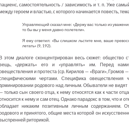
пациенс, самостоятельность / зависимость и т. п. Уже са
между героем и властью, с которого начинается повесть, тем
Управляющий сказал мне: «Держу вас только из уважени
то бы вы у меня давно полетели».
Я ему ответил: «Вы слишком льстите мне, ваше превосх
летать» (9, 192).
В этом диалоге сконцентрирован весь сюжет: общество с
вещь, «держать» его и «управлять» им. Перед нами
овеществления и протеста (ср. Кирилов — «Враги», Громов — «
специфическими чертами. Специфика овеществления 
доминировании родового над личным. Обыватели не видят 
— только сын своего отца, к нему относятся как к части отца
относится к нему и сам отец. Однако парадокс в том, что и от
обладает никаким позитивным личным содержанием. О
родового и принятого, общие места которой он искусствен
выспренней риторикой.