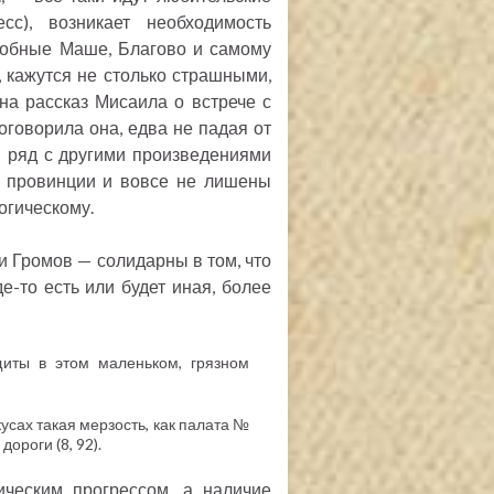
сс), возникает необходимость
добные Маше, Благово и самому
 кажутся не столько страшными,
на рассказ Мисаила о встрече с
оговорила она, едва не падая от
н ряд с другими произведениями
и провинции и вовсе не лишены
огическому.
и Громов — солидарны в том, что
-то есть или будет иная, более
иты в этом маленьком, грязном
усах такая мерзость, как палата №
дороги (8, 92).
ческим прогрессом, а наличие