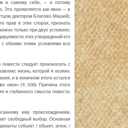
им и самому себе, — и потому
. Это проявляется как явно — в
тцом, доктором Благово, Машей),
то прав в этих спорах, признать
можно только при двух условиях:
ируемости этих утверждений его
 с обоими этими условиями все
 повести следует произносить с
равляю; жизнь, которой я хозяин.
ания, и в конечном итоге остался
о «моя» (9, 500). Причина этого
ия и глубинного смысла повести,
исанному ему происхождением,
лает свободный выбор. Основная
рианты субъект / объект, агенс /