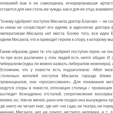
иллюзией (как и ее самооценка, игнорировавшая артист
остаются для нее столь же чужды, как и для ее отца, взаимоп
Почему одобряет поступок Мисаила доктор Благово — не со
он никак не сочувствует его идеям: в идеологии доктора
императивам Мисаила нет места. Более того, все идеи
идеям Мисаила, что и приводит героев к спору, к которому м
Таким образом, даже те, кто одобряет поступок героя, не п
Но при всех различиях у этих людей есть нечто общее. И 
либерализм (едва ли можно назвать либералом инженера), а
Вспомним, что у повести есть подзаголовок: «Моя жизн
столичных жителей поступок Мисаила гораздо ближе
провинциалов, они «прогрессивнее». Для понимания моти
ведутся споры в повести, оппозиция столица / провинци
выглядит безнадежно отсталой, сопротивление консерв
велико, но, тем не менее, рано или поздно она вынуждена п
где никто не читает книг, где нет «ни сада, ни театра, ни поря
мнению Мисаила, нет ни одного честного человека, и т. д