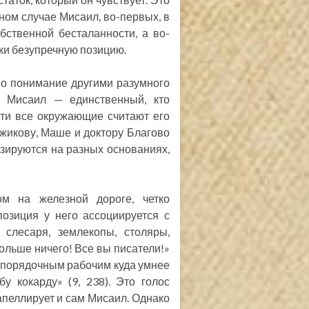
нном случае Мисаил, во-первых, в
обственной бесталанности, а во-
ски безупречную позицию.
но понимание другими разумного
а Мисаил — единственный, кто
чти все окружающие считают его
жикову, Маше и доктору Благово
зируются на разных основаниях,
м на железной дороге, четко
позиция у него ассоциируется с
 слесаря, землекопы, столяры,
больше ничего! Все вы писатели!»
ть порядочным рабочим куда умнее
у кокарду» (9, 238). Это голос
 апеллирует и сам Мисаил. Однако