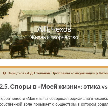
А.П. Чехов
Жизнь и творчество
Вернуться к
А.Д. Степанов. Проблемы коммуникации у Чехо
2.5. Споры в «Моей жизни»: этика vs
Герой повести «Моя жизнь» совершает редчайший в чеховск
собственной воле порывает с обществом, в котором роди