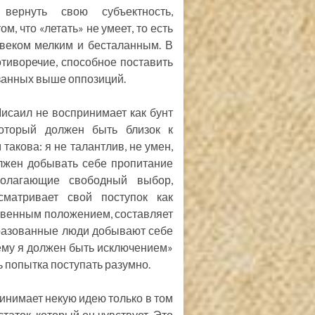
вернуть свою субъектность,
м, что «летать» не умеет, то есть
ловеком мелким и бесталанным. В
тиворечие, способное поставить
занных выше оппозиций.
исаил не воспринимает как бунт
оторый должен быть близок к
такова: я не талантлив, не умен,
олжен добывать себе пропитание
полагающие свободный выбор,
матривает свой поступок как
твенным положением, составляет
бразованные люди добывают себе
чему я должен быть исключением»
шь попытка поступать разумно.
инимает некую идею только в том
таток, который он чувствует. Это