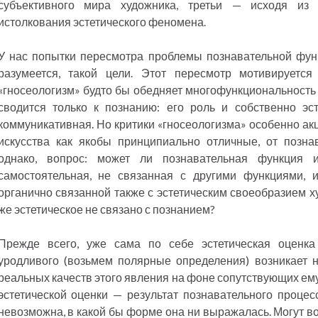
субъективного мира художника, третьи — исходя из м
истолкования эстетического феномена.
У нас попытки пересмотра проблемы познавательной функ
разумеется, такой цели. Этот пересмотр мотивируется
«гносеологизм» будто бы обедняет многофункциональность и
сводится только к познанию: его роль и собственно эст
коммуникативная. Но критики «гносеологизма» особенно ак
искусства как якобы принципиально отличные, от познав
однако, вопрос: может ли познавательная функция и
самостоятельная, не связанная с другими функциями, 
органично связанной также с эстетическим своеобразием х
же эстетическое не связано с познанием?
Прежде всего, уже сама по себе эстетическая оценка
уродливого (возьмем полярные определения) возникает н
реальных качеств этого явления на фоне сопутствующих ем
эстетической оценки — результат познавательного процес
невозможна, в какой бы форме она ни выражалась. Могут во