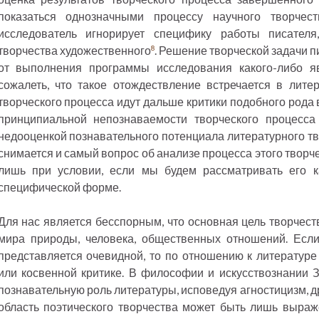
показаться однозначными процессу научного творчес
исследователь игнорирует специфику работы писателя
творчества художественного
. Решение творческой задачи п
8
от выполнения программы исследования какого-либо 
сожалеть, что такое отождествление встречается в лите
творческого процесса идут дальше критики подобного рода 
принципиальной непознаваемости творческого процесс
недооценкой познавательного потенциала литературного тво
снимается и самый вопрос об анализе процесса этого творч
лишь при условии, если мы будем рассматривать его 
специфической форме.
Для нас является бесспорным, что основная цель творчест
мира природы, человека, общественных отношений. Если
представляется очевидной, то по отношению к литературе
или косвенной критике. В философии и искусствознании 
познавательную роль литературы, исповедуя агностицизм, д
область поэтического творчества может быть лишь выраж