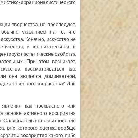
истико-иррационалистического
ции творчества не преследуют,
 обычно указанием на то, что
скусства. Конечно, искусство не
етическая, и воспитательная, и
центируют эстетические свойства
ательных. При этом возникает,
скусства рассматриваться как
или она является доминантной,
удожественного творчества? Или
 явления как прекрасного или
а основе активного восприятия
у. Следовательно, возникновение
са, вне которого оценка вообще
зразить: восприятие какого-либо