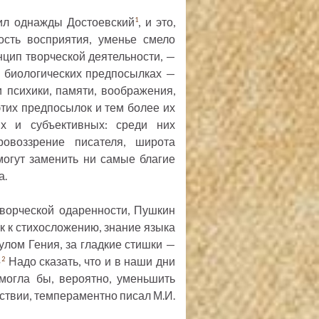
тил однажды Достоевский
, и это,
1
ость восприятия, уменье смело
нцип творческой деятельности, —
в биологических предпосылках —
психики, памяти, воображения,
этих предпосылок и тем более их
х и субъективных: среди них
овоззрение писателя, широта
могут заменить ни самые благие
а.
творческой одаренности, Пушкин
к к стихосложению, знание языка
тулом Гения, за гладкие стишки —
»
Надо сказать, что и в наши дни
2
могла бы, вероятно, уменьшить
дствии, темпераментно писал М.И.