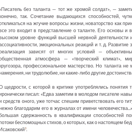
«Писатель без таланта — тот же хромой солдат», — заме
конечно, так. Сочетание выдающихся способностей, чутк
откликаться на жгучие вопросы жизни, новаторство как при
все это входит в представление о таланте. Его основы и 
высоком уровне функций высшей нервной деятельности и 
ассоциативности, эмоциональных реакций и т. д. Развитие 
реализация зависят от многих условий — объективны
общественная атмосфера — «творческий климат», мир
кругозора, профессиональное мастерство. Но таланта не 
намерения, ни трудолюбие, ни какие-либо другие достоинств
О щедрости, с которой в критике употреблялись понятия 
иронически писал: «Едва заметим в молодом писателе навы
и средств оного, уже тотчас спешим приветствовать его ти
нежно благодарим его в журналах от имени человечества...
большая сдержанность в квалификации способностей по
потоки беспомощных стихов, о которых, как о настоящем бе
Исаковский
.
3