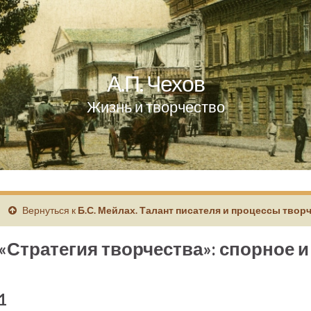
А.П. Чехов
Жизнь и творчество
Вернуться к
Б.С. Мейлах. Талант писателя и процессы твор
«Стратегия творчества»: спорное 
1