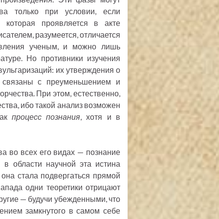
тва только при условии, если
, которая проявляется в акте
исателем, разумеется, отличается
явления ученым, и можно лишь
ратуре. Но противники изучения
вульгаризаций: их утверждения о
а связаны с преуменьшением и
рчества. При этом, естественно,
ества, ибо такой анализ возможен
как
процесс познания
, хотя и в
ва во всех его видах — познание
 в области научной эта истина
 она стала подвергаться прямой
Запада одни теоретики отрицают
ругие — будучи убежденными, что
ением замкнутого в самом себе