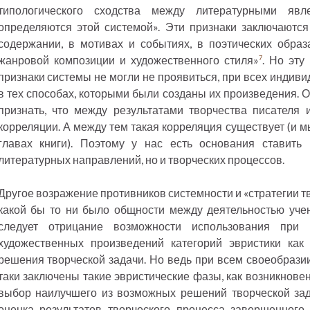
типологического сходства между литературными яв
определяются этой системой». Эти признаки заключаются
содержании, в мотивах и событиях, в поэтических образ
жанровой композиции и художественного стиля»
. Но эту
7
признаки системы не могли не проявиться, при всех индиви
в тех способах, которыми были созданы их произведения. 
признать, что между результатами творчества писателя 
корреляции. А между тем такая корреляция существует (и 
главах книги). Поэтому у нас есть основания ставить
литературных направлений, но и творческих процессов.
Другое возражение противников системности и «стратегии т
какой бы то ни было общности между деятельностью учен
следует отрицание возможности использования при 
художественных произведений категорий эвристики как
решения творческой задачи. Но ведь при всем своеобразии
таки заключены такие эвристические фазы, как возникновен
выбор наилучшего из возможных решений творческой зад
оценка результатов творческого процесса завершенного