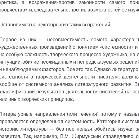
критика, а возражения-против законности самого пон
творчества», и, следовательно, против возможностей ее изуч
Остановимся на некоторых из таких возражений.
Первое из них — несовместимость самого характера т
художественных произведений с понятием «системности» и 
на особую сложность творческого процесса художника, на е
интуиции, обилие неожиданных и непредсказуемых решений,
и ненаблюдаемых факторов. Все это так. Однако литератур
системности в творческой деятельности писателя, должн
вообще от системного анализа литературного развития. В
классификации результатов деятельности писателей на ос
или иных творческих принципов.
Литературные направления (или течения) потому и назыв
проявляется определенная системность. Категория систем
историю литературы — без нее нельзя обойтись, изучая 
развития. Так, например, В.М. Жирмунский справедливо от