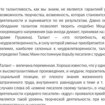
Но талантливость, как мы знаем, не является гарантией 
возможность
творчества, возможность, которая становитс
деятельности и оценивается по ее результатам. Давно о
обладание талантом позволяет творить «подобно Моца
изнуряющего напряжения (как иногда думают, принимая на 
драме Пушкина). Талант — «это потребность, кр
неудовлетворенность, в силу которой уменье приобретается 
великих, наиболее склонных к неудовлетворенности, та
определил Томас Манн постоянную борьбу писателя с труд
Талант — величина переменная. Хорошо известно, что у одно
и высокоталантливые произведения, и неудачи, поразител
социальной позиции, от плохого знания жизненного 
затраченного труда, внутреннего равнодушия к теме и т. 
случаях слова об «измене писателя своему таланту», о «паде
деятельности «среднего писателя» «вдруг» проявился яркий т
является такой уровень творческой деятельности, при к
художественные ценности.