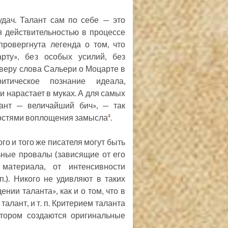
удач. Талант сам по себе — это
я действительностью в процессе
провергнута легенда о том, что
рту», без особых усилий, без
веру слова Сальери о Моцарте в
итическое познание идеала,
и нарастает в муках. А для самых
лант — величайший бич», — так
ностями воплощения замысла
.
4
го и того же писателя могут быть
ьные провалы (зависящие от его
материала, от интенсивности
п.). Никого не удивляют в таких
нии таланта», как и о том, что в
алант, и т. п. Критерием таланта
отором создаются оригинальные