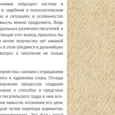
лениями «образуют систему и
 в «идейном и психологическом
ах и ситуациях, в особенностях
 мысль можно продолжить. Ведь
дуальных различиях писателей, и
Отрицая этот вывод, пришлось бы
и актом творчества нет никакой
мы в этом убедимся в дальнейших
 вопрос о типологии не только
ворчества» связано с отрицанием
ого и художника слова. Отсюда
изучении процессов создания
 науки о способах и средствах
 писательского труда в нем все-
ие замысла, осознание его цели,
ачи путем перебора вариантов,
 произведения. Эти фазы могут