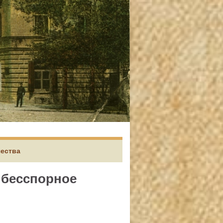
чества
и бесспорное