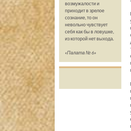
возмужалости и
приходит в зрелое
сознание, то он
невольно чувствует
себя как бы в ловушке,
из которой нет выхода.
«Палата № 6»