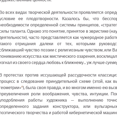
Во всех видах творческой деятельности проявляется опред
условие ее плодотворности. Казалось бы, что бессп
необходимости определенной системы принципов, «стратег
силы таланта. Однако это понятие, принятое в эвристике (на
деятельности), часто представляется как чужеродное работ
такого отрицания далеки от тех, которыми руководс
сближавший чувство поэзии с религиозным чувством, или Ва
пониманию искусства как мистического озарения, восклицал
изгнал из своего сердца любовь к ближнему... уж лучше
суеве
В протестах против иссушающей рассудочности классици
процесс в следование принудительной схеме (этой, как в
геометрии»
), была своя правда, и во многом именно ею в
6
преувеличения роли воображения, чувства, интуиции. По
уподобления работы художника — выполнению точно
определенного задания конструктора, или вульгарн
поэтического творчества и работой кибернетической машины