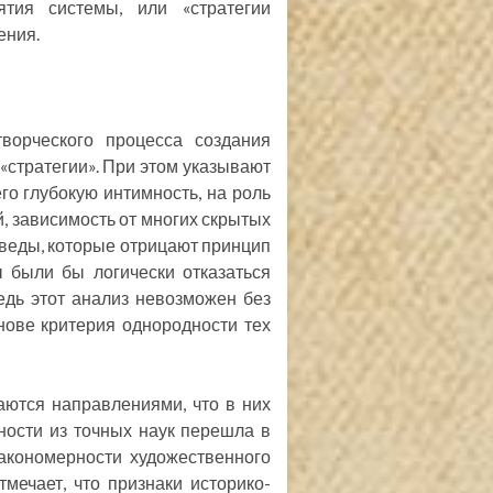
ятия системы, или «стратегии
ения.
ворческого процесса создания
«стратегии». При этом указывают
го глубокую интимность, на роль
 зависимость от многих скрытых
оведы, которые отрицают принцип
ы были бы логически отказаться
едь этот анализ невозможен без
нове критерия однородности тех
аются направлениями, что в них
ности из точных наук перешла в
закономерности художественного
мечает, что признаки историко-