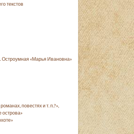
го текстов
р. Остроумная «Марья Ивановна»
оманах, повестях и т. п.?»,
е острова»
охоте»