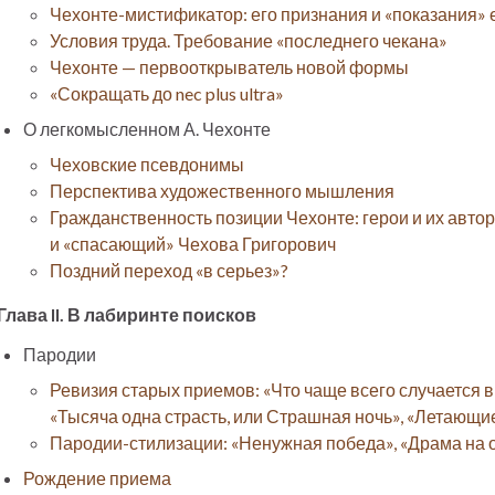
Чехонте-мистификатор: его признания и «показания» е
Условия труда. Требование «последнего чекана»
Чехонте — первооткрыватель новой формы
«Сокращать до nec plus ultra»
О легкомысленном А. Чехонте
Чеховские псевдонимы
Перспектива художественного мышления
Гражданственность позиции Чехонте: герои и их авто
и «спасающий» Чехова Григорович
Поздний переход «в серьез»?
Глава II. В лабиринте поисков
Пародии
Ревизия старых приемов: «Что чаще всего случается в р
«Тысяча одна страсть, или Страшная ночь», «Летающи
Пародии-стилизации: «Ненужная победа», «Драма на 
Рождение приема