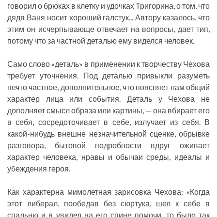
говорил о брюках в клетку и удочках Тригорина, о том, что
дядя Ваня носит хороший галстук... Автору казалось, что
этим он исчерпывающе отвечает на вопросы, дает тип,
потому что за частной деталью ему виделся человек.
Само слово «деталь» в применении к творчеству Чехова
требует уточнения. Под деталью привыкли разуметь
нечто частное, дополнительное, что поясняет нам общий
характер лица или события. Деталь у Чехова не
дополняет смысл образа или картины, — она вбирает его
в себя, сосредоточивает в себе, излучает из себя. В
какой-нибудь внешне незначительной сценке, обрывке
разговора, бытовой подробности вдруг оживает
характер человека, нравы и обычаи среды, идеалы и
убеждения героя.
Как характерна мимолетная зарисовка Чехова: «Когда
этот либерал, пообедав без сюртука, шел к себе в
спальню и я увидел на его спине помочи, то было так