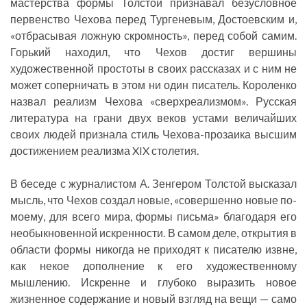
мастерства формы Толстой признавал безусловное
первенство Чехова перед Тургеневым, Достоевским и,
«отбрасывая ложную скромность», перед собой самим.
Горький находил, что Чехов достиг вершины
художественной простоты в своих рассказах и с ним не
может соперничать в этом ни один писатель. Короленко
назвал реализм Чехова «сверхреализмом». Русская
литература на грани двух веков устами величайших
своих людей признала стиль Чехова-прозаика высшим
достижением реализма XIX столетия.
В беседе с журналистом А. Зенгером Толстой высказал
мысль, что Чехов создал новые, «совершенно новые по-
моему, для всего мира, формы письма» благодаря его
необыкновенной искренности. В самом деле, открытия в
области формы никогда не приходят к писателю извне,
как некое дополнение к его художественному
мышлению. Искренне и глубоко выразить новое
жизненное содержание и новый взгляд на вещи — само