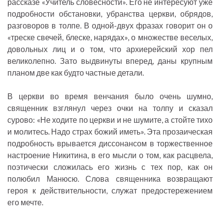
рассказе «Учитель словесности». Его не интересуют уже
подробности обстановки, убранства церкви, обрядов,
разговоров в толпе. В одной-двух фразах говорит он о
«треске свечей, блеске, нарядах», о множестве веселых,
довольных лиц и о том, что архиерейский хор пел
великолепно. Зато выдвинуты вперед, даны крупным
планом две как будто частные детали.
В церкви во время венчания было очень шумно,
священник взглянул через очки на толпу и сказал
сурово: «Не ходите по церкви и не шумите, а стойте тихо
и молитесь. Надо страх божий иметь». Эта прозаическая
подробность врывается диссонансом в торжественное
настроение Никитина, в его мысли о том, как расцвела,
поэтически сложилась его жизнь с тех пор, как он
полюбил Манюсю. Слова священника возвращают
героя к действительности, служат предостережением
его мечте.