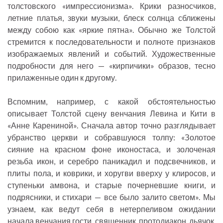
толстовского «импрессионизма». Крики разносчиков,
летние платья, звуки музыки, блеск солнца сближены
между собою как «яркие пятна». Обычно же Толстой
стремится к последовательности и полноте признаков
изображаемых явлений и событий. Художественные
подробности для него — «кирпичики» образов, тесно
прилаженные один к другому.
Вспомним, например, с какой обстоятельностью
описывает Толстой сцену венчания Левина и Кити в
«Анне Карениной». Сначала автор точно разглядывает
убранство церкви и собравшуюся толпу: «Золотое
сияние на красном фоне иконостаса, и золоченая
резьба икон, и серебро паникадил и подсвечников, и
плиты пола, и коврики, и хоругви вверху у клиросов, и
ступеньки амвона, и старые почерневшие книги, и
подрясники, и стихари — все было залито светом». Мы
узнаем, как ведут себя в нетерпеливом ожидании
начала венчания гости, священник, протодиакон, дьячок,