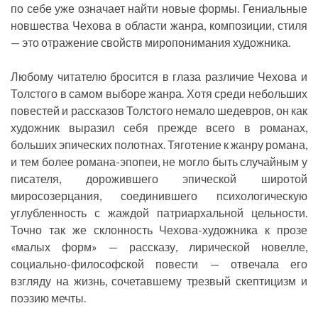
по себе уже означает найти новые формы. Гениальные
новшества Чехова в области жанра, композиции, стиля
— это отражение свойств миропонимания художника.
Любому читателю бросится в глаза различие Чехова и
Толстого в самом выборе жанра. Хотя среди небольших
повестей и рассказов Толстого немало шедевров, он как
художник выразил себя прежде всего в романах,
больших эпических полотнах. Тяготение к жанру романа,
и тем более романа-эпопеи, не могло быть случайным у
писателя, дорожившего эпической широтой
миросозерцания, соединившего психологическую
углубленность с жаждой патриархальной цельности.
Точно так же склонность Чехова-художника к прозе
«малых форм» — рассказу, лирической новелле,
социально-философской повести — отвечала его
взгляду на жизнь, сочетавшему трезвый скептицизм и
поэзию мечты.