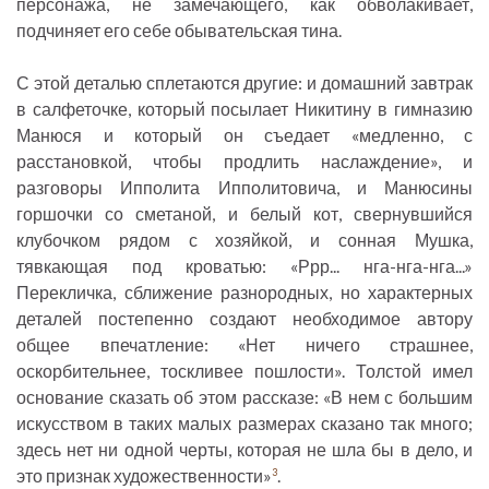
персонажа, не замечающего, как обволакивает,
подчиняет его себе обывательская тина.
С этой деталью сплетаются другие: и домашний завтрак
в салфеточке, который посылает Никитину в гимназию
Манюся и который он съедает «медленно, с
расстановкой, чтобы продлить наслаждение», и
разговоры Ипполита Ипполитовича, и Манюсины
горшочки со сметаной, и белый кот, свернувшийся
клубочком рядом с хозяйкой, и сонная Мушка,
тявкающая под кроватью: «Ррр... нга-нга-нга...»
Перекличка, сближение разнородных, но характерных
деталей постепенно создают необходимое автору
общее впечатление: «Нет ничего страшнее,
оскорбительнее, тоскливее пошлости». Толстой имел
основание сказать об этом рассказе: «В нем с большим
искусством в таких малых размерах сказано так много;
здесь нет ни одной черты, которая не шла бы в дело, и
это признак художественности»
.
3