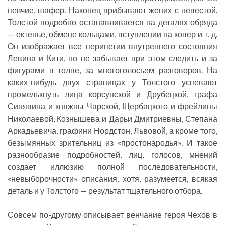
певчие, шафер. Наконец прибывают жених с невестой.
Толстой подробно останавливается на деталях обряда
— ектенье, обмене кольцами, вступлении на ковер и т. д.
Он изображает все перипетии внутреннего состояния
Левина и Кити, но не забывает при этом следить и за
фигурами в толпе, за многоголосьем разговоров. На
каких-нибудь двух страницах у Толстого успевают
промелькнуть лица корсунской и Друбецкой, графа
Синявина и княжны Чарской, Щербацкого и фрейлины
Николаевой, Кознышева и Дарьи Дмитриевны, Степана
Аркадьевича, графини Нордстон, Львовой, а кроме того,
безымянных зрительниц из «простонародья». И такое
разнообразие подробностей, лиц, голосов, мнений
создает иллюзию полной последовательности,
«невыборочности» описания, хотя, разумеется, всякая
деталь и у Толстого — результат тщательного отбора.
Совсем по-другому описывает венчание героя Чехов в