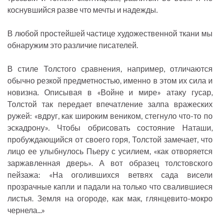
коснувшийся разве что мечты и надежды.
В любой простейшей частице художественной ткани мы
обнаружим это различие писателей.
В стиле Толстого сравнения, например, отличаются
обычно резкой предметностью, именно в этом их сила и
новизна. Описывая в «Войне и мире» атаку гусар,
Толстой так передает впечатление залпа вражеских
ружей: «вдруг, как широким веником, стегнуло что-то по
эскадрону». Чтобы обрисовать состояние Наташи,
пробуждающийся от своего горя, Толстой замечает, что
лицо ее улыбнулось Пьеру с усилием, «как отворяется
заржавленная дверь». А вот образец толстовского
пейзажа: «На оголившихся ветвях сада висели
прозрачные капли и падали на только что свалившиеся
листья. Земля на огороде, как мак, глянцевито-мокро
чернела...»