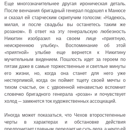
Еще многозначительнее другая ироническая деталь.
После венчания бригадный генерал подошел к Манюсе
и сказал ей старческим скрипучим голосом: «Надеюсь,
милая, и после свадьбы вы останетесь таким же
розаном». В ответ на эту генеральскую любезность
Никитин изобразил на своем лице «приятную,
неискреннюю улыбку». Воспоминание об этой
«приятной» улыбке еще вернется к Никитину
мучительным видением. Пошлость идет за героем по
пятам даже в самые торжественные и светлые минуты
его жизни, но, когда она станет для него уже
нестерпимой, когда он поймет тщету своей мечты о
тихом счастье, он с удвоенной ненавистью вспомнит
словечко бригадного генерала «розан» и почувствует
холод — замкнется ток художественных ассоциаций.
Иногда может показаться, что Чехов второстепенные
черты в характерах и обстановке действия
предпочитает главным, передает не суть дела, а нечто ей