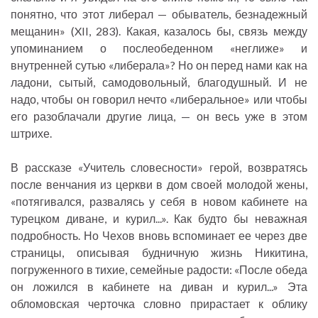
понятно, что этот либерал — обыватель, безнадежный
мещанин» (XII, 283). Какая, казалось бы, связь между
упоминанием о послеобеденном «неглиже» и
внутренней сутью «либерала»? Но он перед нами как на
ладони, сытый, самодовольный, благодушный. И не
надо, чтобы он говорил нечто «либеральное» или чтобы
его разоблачали другие лица, — он весь уже в этом
штрихе.
В рассказе «Учитель словесности» герой, возвратясь
после венчания из церкви в дом своей молодой жены,
«потягивался, развалясь у себя в новом кабинете на
турецком диване, и курил...». Как будто бы неважная
подробность. Но Чехов вновь вспоминает ее через две
страницы, описывая будничную жизнь Никитина,
погруженного в тихие, семейные радости: «После обеда
он ложился в кабинете на диван и курил...» Эта
обломовская черточка словно прирастает к облику