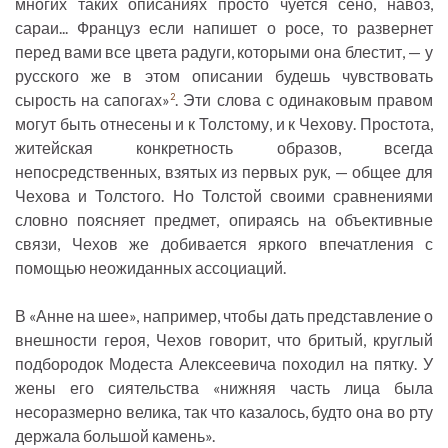
многих таких описаниях просто чуется сено, навоз,
сараи... Француз если напишет о росе, то развернет
перед вами все цвета радуги, которыми она блестит, — у
русского же в этом описании будешь чувствовать
сырость на сапогах»
. Эти слова с одинаковым правом
2
могут быть отнесены и к Толстому, и к Чехову. Простота,
житейская конкретность образов, всегда
непосредственных, взятых из первых рук, — общее для
Чехова и Толстого. Но Толстой своими сравнениями
словно поясняет предмет, опираясь на объективные
связи, Чехов же добивается яркого впечатления с
помощью неожиданных ассоциаций.
В «Анне на шее», например, чтобы дать представление о
внешности героя, Чехов говорит, что бритый, круглый
подбородок Модеста Алексеевича походил на пятку. У
жены его сиятельства «нижняя часть лица была
несоразмерно велика, так что казалось, будто она во рту
держала большой камень».