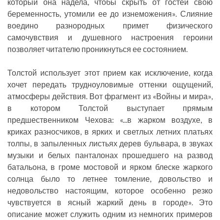
который она надела, чтобы скрыть от гостей свою
беременность, утомили ее до изнеможения». Слияние
воедино разнородных примет физического
самочувствия и душевного настроения героини
позволяет читателю проникнуться ее состоянием.
Толстой использует этот прием как исключение, когда
хочет передать трудноуловимые оттенки ощущений,
атмосферы действия. Вот фрагмент из «Войны и мира»,
в котором Толстой выступает прямым
предшественником Чехова: «...в жарком воздухе, в
криках разносчиков, в ярких и светлых летних платьях
толпы, в запыленных листьях дерев бульвара, в звуках
музыки и белых панталонах прошедшего на развод
батальона, в громе мостовой и ярком блеске жаркого
солнца было то летнее томление, довольство и
недовольство настоящим, которое особенно резко
чувствуется в ясный жаркий день в городе». Это
описание может служить одним из немногих примеров