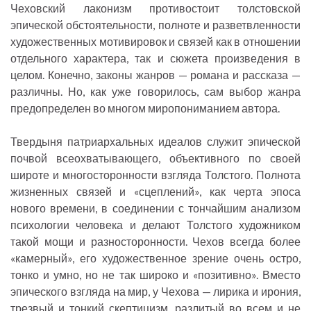
Чеховский лаконизм противостоит толстовской
эпической обстоятельности, полноте и разветвленности
художественных мотивировок и связей как в отношении
отдельного характера, так и сюжета произведения в
целом. Конечно, законы жанров — романа и рассказа —
различны. Но, как уже говорилось, сам выбор жанра
предопределен во многом миропониманием автора.
Твердыня патриархальных идеалов служит эпической
почвой всеохватывающего, объективного по своей
широте и многосторонности взгляда Толстого. Полнота
жизненных связей и «сцеплений», как черта эпоса
нового времени, в соединении с тончайшим анализом
психологии человека и делают Толстого художником
такой мощи и разносторонности. Чехов всегда более
«камерный», его художественное зрение очень остро,
тонко и умно, но не так широко и «позитивно». Вместо
эпического взгляда на мир, у Чехова — лирика и ирония,
трезвый и тонкий скептицизм, разлитый во всем и не