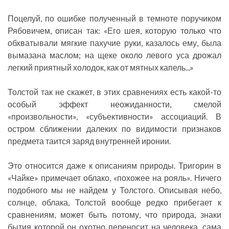
Поцелуй, по ошибке полученный в темноте поручиком
Рябовичем, описан так: «Его шея, которую только что
обхватывали мягкие пахучие руки, казалось ему, была
вымазана маслом; на щеке около левого уса дрожал
легкий приятный холодок, как от мятных капель...»
Толстой так не скажет, в этих сравнениях есть какой-то
особый эффект неожиданности, смелой
«произвольности», «субъективности» ассоциаций. В
остром сближении далеких по видимости признаков
предмета таится заряд внутренней иронии.
Это относится даже к описаниям природы. Тригорин в
«Чайке» примечает облако, «похожее на рояль». Ничего
подобного мы не найдем у Толстого. Описывая небо,
солнце, облака, Толстой вообще редко прибегает к
сравнениям, может быть потому, что природа, знаки
бытия которой он охотно переносит на человека, сама