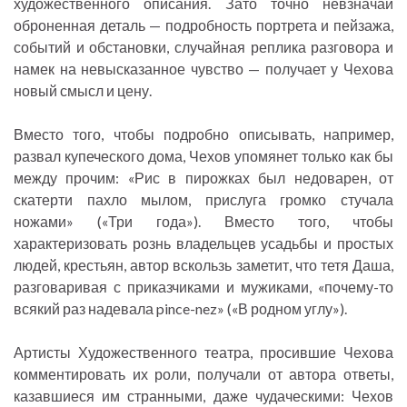
художественного описания. Зато точно невзначай
оброненная деталь — подробность портрета и пейзажа,
событий и обстановки, случайная реплика разговора и
намек на невысказанное чувство — получает у Чехова
новый смысл и цену.
Вместо того, чтобы подробно описывать, например,
развал купеческого дома, Чехов упомянет только как бы
между прочим: «Рис в пирожках был недоварен, от
скатерти пахло мылом, прислуга громко стучала
ножами» («Три года»). Вместо того, чтобы
характеризовать рознь владельцев усадьбы и простых
людей, крестьян, автор вскользь заметит, что тетя Даша,
разговаривая с приказчиками и мужиками, «почему-то
всякий раз надевала pince-nez» («В родном углу»).
Артисты Художественного театра, просившие Чехова
комментировать их роли, получали от автора ответы,
казавшиеся им странными, даже чудаческими: Чехов