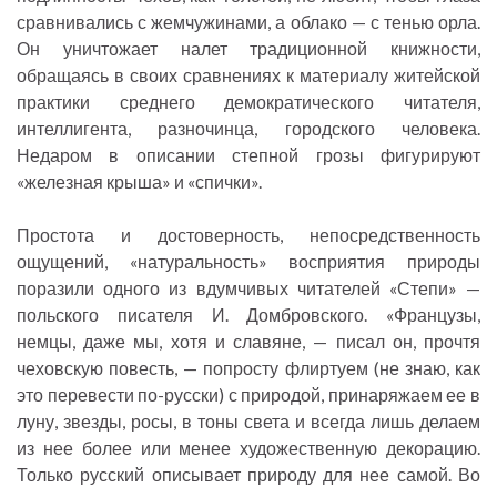
сравнивались с жемчужинами, а облако — с тенью орла.
Он уничтожает налет традиционной книжности,
обращаясь в своих сравнениях к материалу житейской
практики среднего демократического читателя,
интеллигента, разночинца, городского человека.
Недаром в описании степной грозы фигурируют
«железная крыша» и «спички».
Простота и достоверность, непосредственность
ощущений, «натуральность» восприятия природы
поразили одного из вдумчивых читателей «Степи» —
польского писателя И. Домбровского. «Французы,
немцы, даже мы, хотя и славяне, — писал он, прочтя
чеховскую повесть, — попросту флиртуем (не знаю, как
это перевести по-русски) с природой, принаряжаем ее в
луну, звезды, росы, в тоны света и всегда лишь делаем
из нее более или менее художественную декорацию.
Только русский описывает природу для нее самой. Во