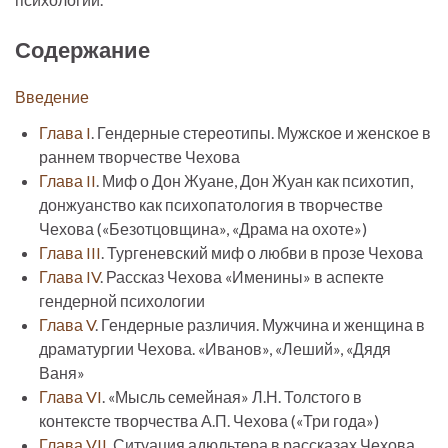
Содержание
Введение
Глава I
. Гендерные стереотипы. Мужское и женское в
раннем творчестве Чехова
Глава II
. Миф о Дон Жуане, Дон Жуан как психотип,
донжуанство как психопатология в творчестве
Чехова («Безотцовщина», «Драма на охоте»)
Глава III
. Тургеневский миф о любви в прозе Чехова
Глава IV
. Рассказ Чехова «Именины» в аспекте
гендерной психологии
Глава V
. Гендерные различия. Мужчина и женщина в
драматургии Чехова. «Иванов», «Леший», «Дядя
Ваня»
Глава VI
. «Мысль семейная» Л.Н. Толстого в
контексте творчества А.П. Чехова («Три года»)
Глава VII
. Ситуация адюльтера в рассказах Чехова