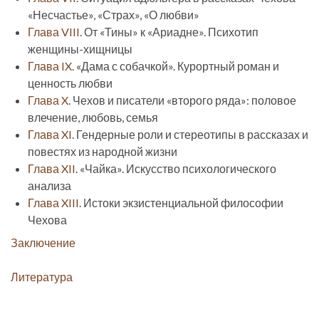
«Несчастье», «Страх», «О любви»
Глава VIII
. От «Тины» к «Ариадне». Психотип
женщины-хищницы
Глава IX
. «Дама с собачкой». Курортный роман и
ценность любви
Глава X
. Чехов и писатели «второго ряда»: половое
влечение, любовь, семья
Глава XI
. Гендерные роли и стереотипы в рассказах и
повестях из народной жизни
Глава XII
. «Чайка». Искусство психологического
анализа
Глава XIII
. Истоки экзистенциальной философии
Чехова
Заключение
Литература