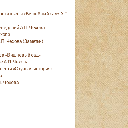
сти пьесы «Вишнёвый сад» А.П.
зведений А.П. Чехова
ехова
П. Чехова (Заметки)
ова «Вишнёвый сад»
 А.П. Чехова
овести «Скучная история»
а
П. Чехова