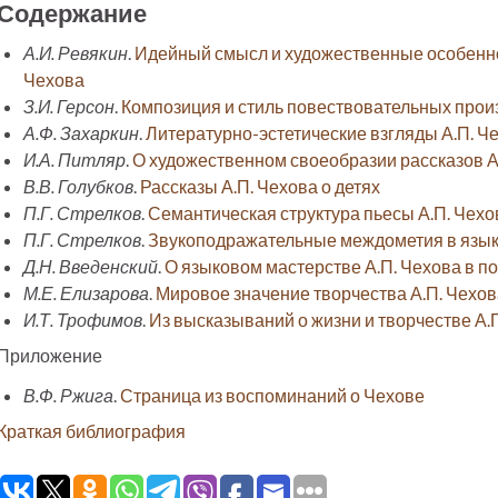
Содержание
А.И. Ревякин
.
Идейный смысл и художественные особенно
Чехова
З.И. Герсон
.
Композиция и стиль повествовательных прои
А.Ф. Захаркин
.
Литературно-эстетические взгляды А.П. Ч
И.А. Питляр
.
О художественном своеобразии рассказов А.
В.В. Голубков
.
Рассказы А.П. Чехова о детях
П.Г. Стрелков
.
Семантическая структура пьесы А.П. Чех
П.Г. Стрелков
.
Звукоподражательные междометия в языке
Д.Н. Введенский
.
О языковом мастерстве А.П. Чехова в п
М.Е. Елизарова
.
Мировое значение творчества А.П. Чехов
И.Т. Трофимов
.
Из высказываний о жизни и творчестве А.
Приложение
В.Ф. Ржига
.
Страница из воспоминаний о Чехове
Краткая библиография