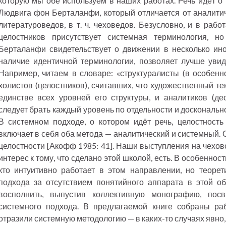
которую мы обе используем в наших работах. Речь идёт о
Людвига фон Берталанфи, который отличается от аналитич
литературоведов, в т. ч. чеховедов. Безусловно, и в рабо
целостников присутствует системная терминология, н
Берталанфи свидетельствует о движении в несколько ин
наличие идентичной терминологии, позволяет лучше увид
Например, читаем в словаре: «структуралисты (в особенн
холистов (целостников), считавших, что художественный те
единстве всех уровней его структуры, и аналитиков (дес
следует брать каждый уровень по отдельности и досконально 
В системном подходе, о котором идёт речь, целостность 
включает в себя оба метода — аналитический и системный. 
целостности [Акофф 1985: 41]. Наши выступления на чехов
интерес к тому, что сделано этой школой, есть. В особеннос
кто интуитивно работает в этом направлении, но теорет
подхода за отсутствием понятийного аппарата в этой о
восполнить, выпустив коллективную монографию, пос
системного подхода. В предлагаемой книге собраны ра
отразили системную методологию — в каких-то случаях явно, 