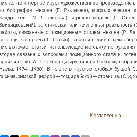
них те, кто интерпретирует художественное произведение в
то биография Чехова (Г. Рылькова), мифологическая и
Кондратьева, М. Ларионова), игровая модель (Е. Стрель
Звиняцковский), эстетическая или жизненная реальность (Э
работы, связанные с позиционным стилем Чехова (Р. Лап
потенциала героев (Ю. Шатин). В соответствии с этим сборн
них включает статьи, использующие методику погружения
вторая связана с вопросами позиционного стиля и потен
произведения А.П. Чехова цитируются по Полному собранию
Наука, 1974—1988). В тексте в круглых скобках буквой С
письма, римской цифрой — том, арабской — страница: (С. X, 28) 
К оглавлению