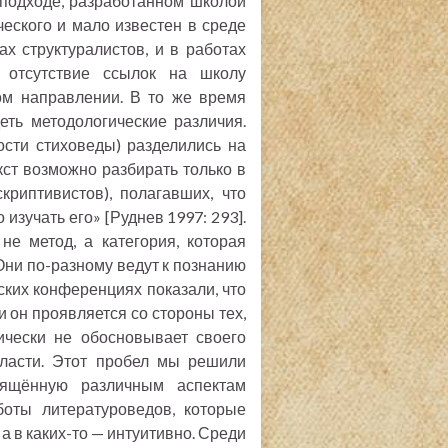
 подходе, разработанном школой
еского и мало известен в среде
тах структуралистов, и в работах
о отсутствие ссылок на школу
ом направлении. В то же время
еть методологические различия.
ости стиховеды) разделились на
кст возможно разбирать только в
криптивистов), полагавших, что
изучать его» [Руднев 1997: 293].
не метод, а категория, которая
Они по-разному ведут к познанию
ских конференциях показали, что
ти он проявляется со стороны тех,
ически не обосновывает своего
бласти. Этот пробел мы решили
вящённую различным аспектам
боты литературоведов, которые
а в каких-то — интуитивно. Среди