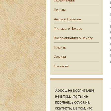
Экранизации
Цитаты
Чехов и Сахалин
Фильмы о Чехове
Воспоминания о Чехове
Память
Ссылки
Контакты
Хорошее воспитание
не в том, что ты не
прольёшь соуса на
скатерть, а в том, что