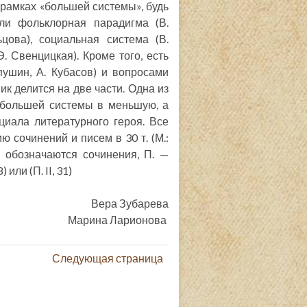
 рамках «большей системы», будь
ли фольклорная парадигма (В.
цова), социальная система (В.
. Свенцицкая). Кроме того, есть
ушин, А. Кубасов) и вопросами
ик делится на две части. Одна из
 большей системы в меньшую, а
циала литературного героя. Все
 сочинений и писем в 30 т. (М.:
. обозначаются сочинения, П. —
или (П. II, 31)
Вера Зубарева
Марина Ларионова
Следующая страница