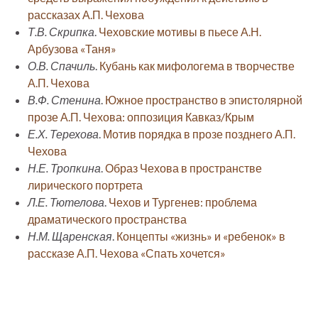
рассказах А.П. Чехова
Т.В. Скрипка
.
Чеховские мотивы в пьесе А.Н.
Арбузова «Таня»
О.В. Спачиль
.
Кубань как мифологема в творчестве
А.П. Чехова
В.Ф. Стенина
.
Южное пространство в эпистолярной
прозе А.П. Чехова: оппозиция Кавказ/Крым
Е.Х. Терехова
.
Мотив порядка в прозе позднего А.П.
Чехова
Н.Е. Тропкина
.
Образ Чехова в пространстве
лирического портрета
Л.Е. Тютелова
.
Чехов и Тургенев: проблема
драматического пространства
Н.М. Щаренская
.
Концепты «жизнь» и «ребенок» в
рассказе А.П. Чехова «Спать хочется»