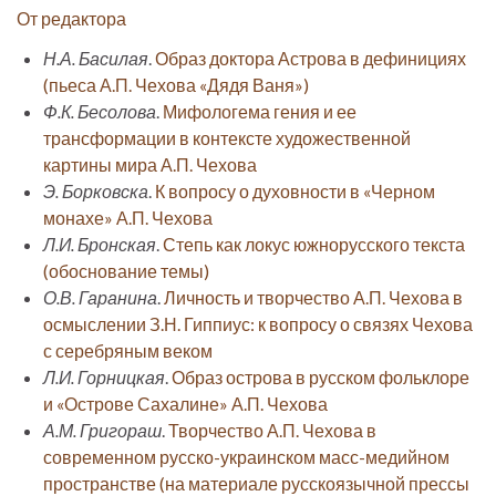
От редактора
Н.А. Басилая
.
Образ доктора Астрова в дефинициях
(пьеса А.П. Чехова «Дядя Ваня»)
Ф.К. Бесолова
.
Мифологема гения и ее
трансформации в контексте художественной
картины мира А.П. Чехова
Э. Борковска
.
К вопросу о духовности в «Черном
монахе» А.П. Чехова
Л.И. Бронская
.
Степь как локус южнорусского текста
(обоснование темы)
О.В. Гаранина
.
Личность и творчество А.П. Чехова в
осмыслении З.Н. Гиппиус: к вопросу о связях Чехова
с серебряным веком
Л.И. Горницкая
.
Образ острова в русском фольклоре
и «Острове Сахалине» А.П. Чехова
А.М. Григораш
.
Творчество А.П. Чехова в
современном русско-украинском масс-медийном
пространстве (на материале русскоязычной прессы