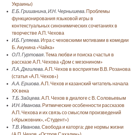
Украины)
Е.Б. Гришанина
,
И.Н. Чернышева
.
Проблемы
функционирования языковой игры в
контекстуальных синонимических сочетаниях в
творчестве А.П. Чехова
И.Б. Гуляева
.
Игра с чеховскими мотивами в комедии
Б. Акунина «Чайка»
О.П. Гуртовая
.
Тема любви и поиска счастья в
рассказе А.П. Чехова «Дом с мезонином»
Л.А. Дягилева
.
А.П. Чехов в восприятии В.В. Розанова
(статья «А.П. Чехов»)
А.А. Ершова
.
А.П. Чехов и казанский читатель начала
XX века
Т.Б. Зайцева
.
А.П. Чехов в диалоге с В. Соловьевым
И.Н. Иванова
.
Ритмические особенности рассказов
А.П. Чехова и их связь со смыслом произведений
(«Крыжовник», «Студент»)
Т.В. Иванова
.
Свобода и каторга: две нормы жизни
(А.П. Чехов. «Остров Сахалин»)