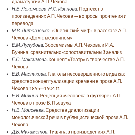
драматургии А.П. Чехова
Н.В. Лекомцева
,
Н.С. Иванова
.
Подтекст в
произведениях А.П. Чехова — вопросы прочтения и
перевода
М.В. Литовченко
.
«Онегинский миф» в рассказе А.П.
Чехова «Дом с мезонином»
Е.М. Лулудова
.
Зоосемизмы А.П. Чехова и И.А.
Бунина: сравнительно-сопоставительный анализ
Е.С. Максимова
.
Концепт «Театр» в творчестве А.П.
Чехова
Е.В. Маслакова
.
Глаголы несовершенного вида как
средство концептуализации времени в прозе А.П.
Чехова 1895—1904 гг.
Е.В. Михина
.
Рецепция «человека в футляре» А.П.
Чехова в прозе В. Пьецуха
Н.В. Моисеева
.
Средства диалогизации
монологической речи в публицистической прозе А.П.
Чехова
Д.Б. Мухаметов
.
Тишина в произведениях А.П.