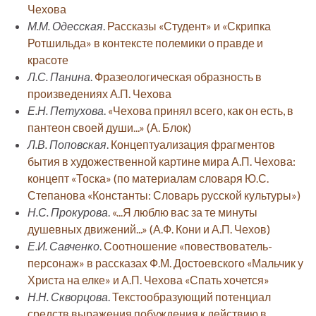
Чехова
М.М. Одесская
.
Рассказы «Студент» и «Скрипка
Ротшильда» в контексте полемики о правде и
красоте
Л.С. Панина
.
Фразеологическая образность в
произведениях А.П. Чехова
Е.Н. Петухова
.
«Чехова принял всего, как он есть, в
пантеон своей души...» (А. Блок)
Л.В. Поповская
.
Концептуализация фрагментов
бытия в художественной картине мира А.П. Чехова:
концепт «Тоска» (по материалам словаря Ю.С.
Степанова «Константы: Словарь русской культуры»)
Н.С. Прокурова
.
«...Я люблю вас за те минуты
душевных движений...» (А.Ф. Кони и А.П. Чехов)
Е.И. Савченко
.
Соотношение «повествователь-
персонаж» в рассказах Ф.М. Достоевского «Мальчик у
Христа на елке» и А.П. Чехова «Спать хочется»
Н.Н. Скворцова
.
Текстообразующий потенциал
средств выражения побуждения к действию в