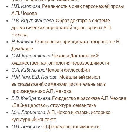
Н.В. Изотова
.
Реальность в снах персонажей прозы
А.П. Чехова
Н.И. Ищук-Фадеева
.
Образ доктора в системе
драматических персонажей «царь-врача» А.П.
Чехова
Н. Каджая
.
О чеховских принципах в творчестве Н.
Думбадзе
М.М. Калиниченко
.
Чехов и Достоевский:
художественная онтология неразрешимости
С.А. Кибальник
.
Чехов и философия
Н.М. Ким
,
Е.В. Попова
.
Модальный смысл
высказываний с именами числительными в
произведениях А.П. Чехова
В.В. Кондратьева
.
Рождество в рассказе А.П. Чехова
«Бабье царство»: структура, семантика
М.Ч. Ларионова
.
А.П. Чехов и казаки: историко-
культурный контекст
О.В. Левкович
.
О феномене понимания в