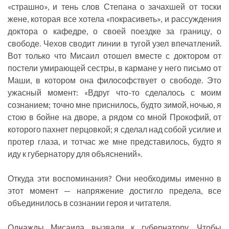
«страшно», и тень слов Степана о зачахшей от тоски
жене, которая все хотела «покрасиветь», и рассуждения
доктора о кафедре, о своей поездке за границу, о
свободе. Чехов сводит линии в тугой узел впечатлений.
Вот только что Мисаил отошел вместе с доктором от
постели умирающей сестры, в кармане у него письмо от
Маши, в котором она философствует о свободе. Это
ужасный момент: «Вдруг что-то сделалось с моим
сознанием; точно мне приснилось, будто зимой, ночью, я
стою в бойне на дворе, а рядом со мной Прокофий, от
которого пахнет перцовкой; я сделал над собой усилие и
протер глаза, и тотчас же мне представилось, будто я
иду к губернатору для объяснений».
Откуда эти воспоминания? Они необходимы именно в
этот момент — напряжение достигло предела, все
объединилось в сознании героя и читателя.
Однажды Мисаила вызвали к губернатору. Чтобы