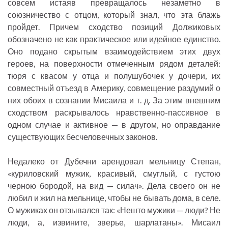
совсем истаяв превращалось незаметно в
союзничество с отцом, который знал, что эта блажь
пройдет. Причем сходство позиций Должиковых
обозначено не как практическое или идейное единство.
Оно подано скрытым взаимодействием этих двух
героев, на поверхности отмеченным рядом деталей:
тюря с квасом у отца и полушубочек у дочери, их
совместный отъезд в Америку, совмещение раздумий о
них обоих в сознании Мисаила и т. д. За этим внешним
сходством раскрывалось нравственно-пассивное в
одном случае и активное — в другом, но оправдание
существующих бесчеловечных законов.
Недалеко от Дубечни арендовал мельницу Степан,
«куриловский мужик, красивый, смуглый, с густою
черною бородой, на вид — силач». Дела своего он не
любил и жил на мельнице, чтобы не бывать дома, в селе.
О мужиках он отзывался так: «Нешто мужики — люди? Не
люди, а, извините, зверье, шарлатаны». Мисаил