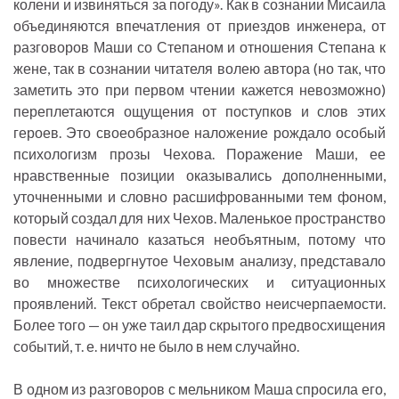
колени и извиняться за погоду». Как в сознании Мисаила
объединяются впечатления от приездов инженера, от
разговоров Маши со Степаном и отношения Степана к
жене, так в сознании читателя волею автора (но так, что
заметить это при первом чтении кажется невозможно)
переплетаются ощущения от поступков и слов этих
героев. Это своеобразное наложение рождало особый
психологизм прозы Чехова. Поражение Маши, ее
нравственные позиции оказывались дополненными,
уточненными и словно расшифрованными тем фоном,
который создал для них Чехов. Маленькое пространство
повести начинало казаться необъятным, потому что
явление, подвергнутое Чеховым анализу, представало
во множестве психологических и ситуационных
проявлений. Текст обретал свойство неисчерпаемости.
Более того — он уже таил дар скрытого предвосхищения
событий, т. е. ничто не было в нем случайно.
В одном из разговоров с мельником Маша спросила его,