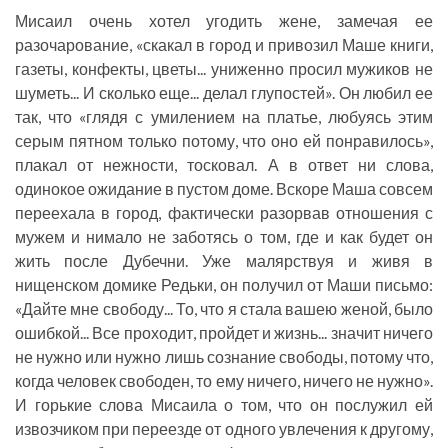
Мисаил очень хотел угодить жене, замечая ее
разочарование, «скакал в город и привозил Маше книги,
газеты, конфекты, цветы... униженно просил мужиков не
шуметь... И сколько еще... делал глупостей». Он любил ее
так, что «глядя с умилением на платье, любуясь этим
серым пятном только потому, что оно ей понравилось»,
плакал от нежности, тосковал. А в ответ ни слова,
одинокое ожидание в пустом доме. Вскоре Маша совсем
переехала в город, фактически разорвав отношения с
мужем и нимало не заботясь о том, где и как будет он
жить после Дубечни. Уже малярствуя и живя в
нищенском домике Редьки, он получил от Маши письмо:
«Дайте мне свободу... То, что я стала вашею женой, было
ошибкой... Все проходит, пройдет и жизнь... значит ничего
не нужно или нужно лишь сознание свободы, потому что,
когда человек свободен, то ему ничего, ничего не нужно».
И горькие слова Мисаила о том, что он послужил ей
извозчиком при переезде от одного увлечения к другому,