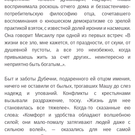
воспринимала роскошь отчего дома и беззастенчиво-
потребительскую философию отца, сочетавшего
воспоминания о юношеском демократизме со зрелой
практикой взяток, с известной долей иронии и насмешки.
Она говорит Мисаилу при одной из первых встреч: «В
жизни все зло, мне кажется, от праздности, от скуки, от
душевной пустоты, а все это неизбежно, когда
привыкаешь жить за счет других... неинтересно и
неприятно быть богатым...».
Быт и заботы Дубечни, подаренного ей отцом имения,
ничего не оставили от былых, трогавших Машу до слез
надежд и упований. Конфликты с крестьянами
вызывали раздражение, тоску. «Жизнь для нее
становилась все тяжелее». Когда-то сказанные ею
слова: «Комфорт и удобства обладают волшебною
силой; они мало-помалу затягивают людей даже с
сильною волей», — оказались для нее самой