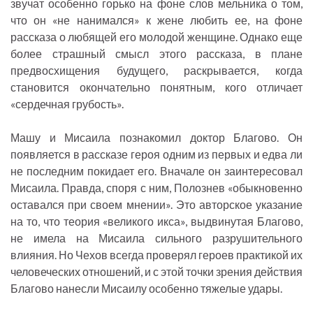
звучат особенно горько на фоне слов мельника о том,
что он «не нанимался» к жене любить ее, на фоне
рассказа о любящей его молодой женщине. Однако еще
более страшный смысл этого рассказа, в плане
предвосхищения будущего, раскрывается, когда
становится окончательно понятным, кого отличает
«сердечная грубость».
Машу и Мисаила познакомил доктор Благово. Он
появляется в рассказе героя одним из первых и едва ли
не последним покидает его. Вначале он заинтересовал
Мисаила. Правда, споря с ним, Полознев «обыкновенно
оставался при своем мнении». Это авторское указание
на то, что теория «великого икса», выдвинутая Благово,
не имела на Мисаила сильного разрушительного
влияния. Но Чехов всегда проверял героев практикой их
человеческих отношений, и с этой точки зрения действия
Благово нанесли Мисаилу особенно тяжелые удары.