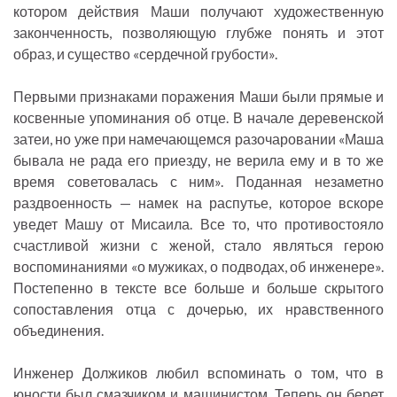
котором действия Маши получают художественную
законченность, позволяющую глубже понять и этот
образ, и существо «сердечной грубости».
Первыми признаками поражения Маши были прямые и
косвенные упоминания об отце. В начале деревенской
затеи, но уже при намечающемся разочаровании «Маша
бывала не рада его приезду, не верила ему и в то же
время советовалась с ним». Поданная незаметно
раздвоенность — намек на распутье, которое вскоре
уведет Машу от Мисаила. Все то, что противостояло
счастливой жизни с женой, стало являться герою
воспоминаниями «о мужиках, о подводах, об инженере».
Постепенно в тексте все больше и больше скрытого
сопоставления отца с дочерью, их нравственного
объединения.
Инженер Должиков любил вспоминать о том, что в
юности был смазчиком и машинистом. Теперь он берет