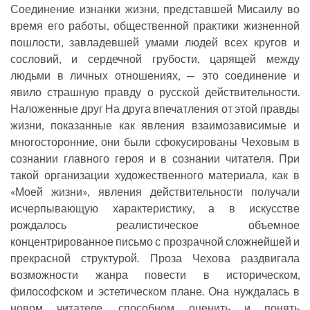
Соединение изнанки жизни, представшей Мисаилу во
время его работы, общественной практики жизненной
пошлости, завладевшей умами людей всех кругов и
сословий, и сердечной грубости, царящей между
людьми в личных отношениях, — это соединение и
явило страшную правду о русской действительности.
Наложенные друг На друга впечатления от этой правды
жизни, показанные как явления взаимозависимые и
многосторонние, они были сфокусированы Чеховым в
сознании главного героя и в сознании читателя. При
такой организации художественного материала, как в
«Моей жизни», явления действительности получали
исчерпывающую характеристику, а в искусстве
рождалось реалистическое объемное
концентрированное письмо с прозрачной сложнейшей и
прекрасной структурой. Проза Чехова раздвигала
возможности жанра повести в историческом,
философском и эстетическом плане. Она нуждалась в
новом читателе, способном оценить и понять