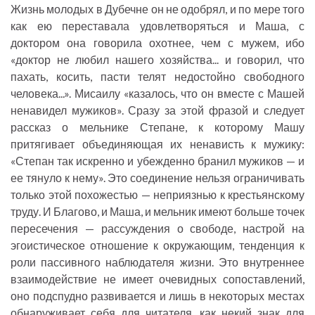
Жизнь молодых в Дубечне он не одобрял, и по мере того
как ею переставала удовлетворяться и Маша, с
доктором она говорила охотнее, чем с мужем, ибо
«доктор не любил нашего хозяйства... и говорил, что
пахать, косить, пасти телят недостойно свободного
человека...». Мисаилу «казалось, что он вместе с Машей
ненавидел мужиков». Сразу за этой фразой и следует
рассказ о мельнике Степане, к которому Машу
притягивает объединяющая их ненависть к мужику:
«Степан так искренно и убежденно бранил мужиков — и
ее тянуло к нему». Это соединение нельзя ограничивать
только этой похожестью — неприязнью к крестьянскому
труду. И Благово, и Маша, и мельник имеют больше точек
пересечения — рассуждения о свободе, настрой на
эгоистическое отношение к окружающим, тенденция к
роли пассивного наблюдателя жизни. Это внутреннее
взаимодействие не имеет очевидных сопоставлений,
оно подспудно развивается и лишь в некоторых местах
обнаруживает себя для читателя, как некий знак для