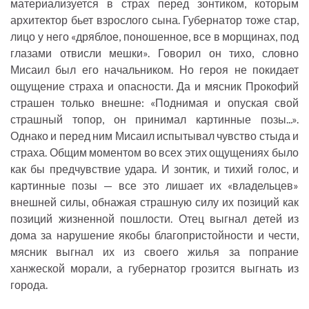
материализуется в страх перед зонтиком, которым
архитектор бьет взрослого сына. Губернатор тоже стар,
лицо у него «дряблое, поношенное, все в морщинах, под
глазами отвисли мешки». Говорил он тихо, словно
Мисаил был его начальником. Но героя не покидает
ощущение страха и опасности. Да и мясник Прокофий
страшен только внешне: «Поднимая и опуская свой
страшный топор, он принимал картинные позы...».
Однако и перед ним Мисаил испытывал чувство стыда и
страха. Общим моментом во всех этих ощущениях было
как бы предчувствие удара. И зонтик, и тихий голос, и
картинные позы — все это лишает их «владельцев»
внешней силы, обнажая страшную силу их позиций как
позиций жизненной пошлости. Отец выгнал детей из
дома за нарушение якобы благопристойности и чести,
мясник выгнал их из своего жилья за попрание
ханжеской морали, а губернатор грозится выгнать из
города.