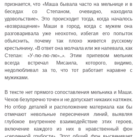
признается, что «Маша бывала часто на мельнице и в
беседах со Степаном, очевидно, находила
удовольствие». Это происходит тогда, когда началось
«возвращение» Маши в город, когда с мужем она
разговаривала уже неохотно, избегая его попыток
объяснить, почему так плохо живется русскому
крестьянину. «В ответ она молчала или же напевала, как
Степан: «У-лю-лю-лю»...». Этим припевом мельник
всегда встречал Мисаила, которого, видимо,
недолюбливал за то, что тот работает наравне с
мужиками.
В тексте нет прямого сопоставления мельника и Маши.
Чехов безупречно точен и не допускает никаких натяжек.
Но отбор деталей и расположение материала как бы
отмечают невольные пересечения линий, выявляя
глубокое внутреннее взаимодействие этих героев,
включение каждого из них в нравственный фон
«сердечной грубости». Этот общий фон высвечивает