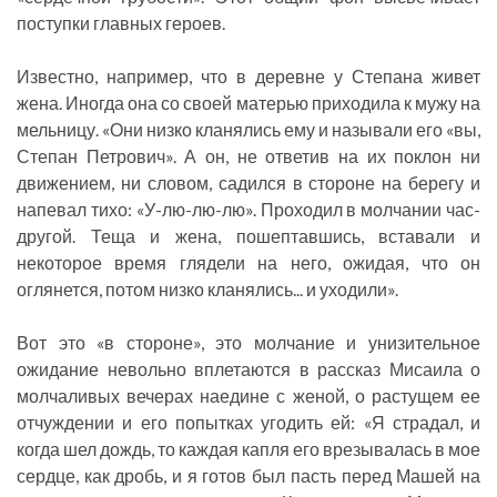
поступки главных героев.
Известно, например, что в деревне у Степана живет
жена. Иногда она со своей матерью приходила к мужу на
мельницу. «Они низко кланялись ему и называли его «вы,
Степан Петрович». А он, не ответив на их поклон ни
движением, ни словом, садился в стороне на берегу и
напевал тихо: «У-лю-лю-лю». Проходил в молчании час-
другой. Теща и жена, пошептавшись, вставали и
некоторое время глядели на него, ожидая, что он
оглянется, потом низко кланялись... и уходили».
Вот это «в стороне», это молчание и унизительное
ожидание невольно вплетаются в рассказ Мисаила о
молчаливых вечерах наедине с женой, о растущем ее
отчуждении и его попытках угодить ей: «Я страдал, и
когда шел дождь, то каждая капля его врезывалась в мое
сердце, как дробь, и я готов был пасть перед Машей на