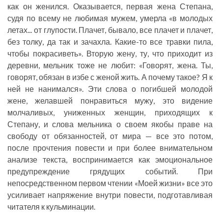
как он женился. Оказывается, первая жена Степана,
судя по всему не любимая мужем, умерла «в молодых
летах... от глупости. Плачет, бывало, все плачет и плачет,
без толку, да так и зачахла. Какие-то все травки пила,
чтобы покрасиветь». Вторую жену, ту, что приходит из
деревни, мельник тоже не любит: «Говорят, жена. Ты,
говорят, обязан в избе с женой жить. А почему такое? Я к
ней не нанимался». Эти слова о погибшей молодой
жене, желавшей понравиться мужу, это видение
молчаливых, униженных женщин, приходящих к
Степану, и слова мельника о своем якобы праве на
свободу от обязанностей, от мира — все это потом,
после прочтения повести и при более внимательном
анализе текста, воспринимается как эмоциональное
предупреждение грядущих событий. При
непосредственном первом чтении «Моей жизни» все это
усиливает напряжение внутри повести, подготавливая
читателя к кульминации.