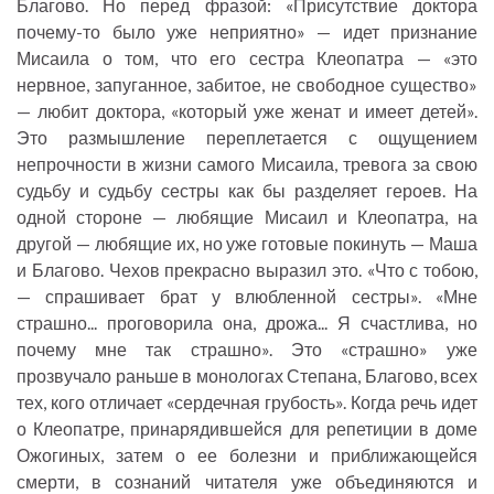
Благово. Но перед фразой: «Присутствие доктора
почему-то было уже неприятно» — идет признание
Мисаила о том, что его сестра Клеопатра — «это
нервное, запуганное, забитое, не свободное существо»
— любит доктора, «который уже женат и имеет детей».
Это размышление переплетается с ощущением
непрочности в жизни самого Мисаила, тревога за свою
судьбу и судьбу сестры как бы разделяет героев. На
одной стороне — любящие Мисаил и Клеопатра, на
другой — любящие их, но уже готовые покинуть — Маша
и Благово. Чехов прекрасно выразил это. «Что с тобою,
— спрашивает брат у влюбленной сестры». «Мне
страшно... проговорила она, дрожа... Я счастлива, но
почему мне так страшно». Это «страшно» уже
прозвучало раньше в монологах Степана, Благово, всех
тех, кого отличает «сердечная грубость». Когда речь идет
о Клеопатре, принарядившейся для репетиции в доме
Ожогиных, затем о ее болезни и приближающейся
смерти, в сознаний читателя уже объединяются и