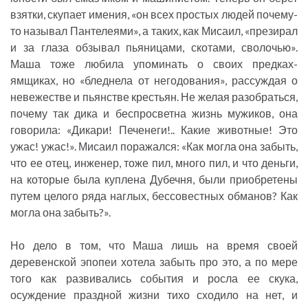
взятки, скупает имения, «он всех простых людей почему-
то называл Пантелеями», а таких, как Мисаил, «презирал
и за глаза обзывал пьяницами, скотами, сволочью».
Маша тоже любила упоминать о своих предках-
ямщиках, но «бледнела от негодования», рассуждая о
невежестве и пьянстве крестьян. Не желая разобраться,
почему так дика и беспросветна жизнь мужиков, она
говорила: «Дикари! Печенеги!.. Какие животные! Это
ужас! ужас!». Мисаил поражался: «Как могла она забыть,
что ее отец, инженер, тоже пил, много пил, и что деньги,
на которые была куплена Дубечня, были приобретены
путем целого ряда наглых, бессовестных обманов? Как
могла она забыть?».
Но дело в том, что Маша лишь на время своей
деревенской эпопеи хотела забыть про это, а по мере
того как развивались события и росла ее скука,
осуждение праздной жизни тихо сходило на нет, и