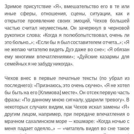
Зримое присутствие «Я», вмешательство его в те или
иные сферы, отношения, сцены, ситуации, как и
открытое проявление своих эмоций, Чехов большей
частью считал неуместным. Он зачеркнул в черновой
рукописи слова: «Когда я полюбопытствовал, очень ли
это больно...»; «Если бы я был составителем отчета...»; «Я
не желаю читателю видеть Дуэ даже во сне»; «Я обязан
ему многими впечатлениями»; «Дуйские казармы для
семейных я не забуду никогда».
Чехов внес в первые печатные тексты (по убрал из
последнего): «Признаюсь, это очень скучно». «Я не хотел
бы быть на его [Климова] месте». Он отсек первую часть
фразы: «По данному мною сигналу, ударили тревогу». В
некоторых случаях видим, как Чехов искал замены «Я»
другим лицом, например, при передаче впечатления о
мрачном сахалинском море — кошмаре: «Когда ночью с
меня падает одеяло...» — «читатель видел во сне такое