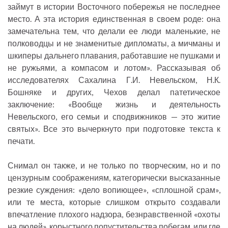
займут в истории Восточного побережья не последнее
место. А эта история единственная в своем роде: она
замечательна тем, что делали ее люди маленькие, не
полководцы и не знаменитые дипломаты, а мичманы и
шкиперы дальнего плавания, работавшие не пушками и
не ружьями, а компасом и лотом». Рассказывая об
исследователях Сахалина Г.И. Невельском, Н.К.
Бошняке и других, Чехов делал патетическое
заключение: «Вообще жизнь и деятельность
Невельского, его семьи и сподвижников — это житие
святых». Все это вычеркнуто при подготовке текста к
печати.
Снимал он также, и не только по творческим, но и по
цензурным соображениям, категорически высказанные
резкие суждения: «дело вопиющее», «сплошной срам»,
или те места, которые слишком открыто создавали
впечатление плохого надзора, безнравственной «охоты
на людей», корыстного попустительства побегам, или где