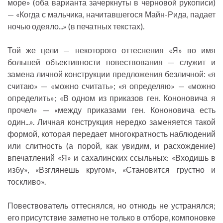
море» (оба варианта зачеркнуты в черновой рукописи)
— «Когда с мальчика, начитавшегося Майн-Рида, падает
ночью одеяло...» (в печатных текстах).
Той же цели — некоторого оттеснения «Я» во имя
большей объективности повествования — служит и
замена личной конструкции предложения безличной: «я
считаю» — «можно считать»; «я определяю» — «можно
определить»; «В одном из приказов ген. Кононовича я
прочел» — «между приказами ген. Кононовича есть
один...». Личная конструкция нередко заменяется такой
формой, которая передает многократность наблюдений
или слитность (а порой, как увидим, и расхождение)
впечатлений «Я» и сахалинских ссыльных: «Входишь в
избу», «Взглянешь кругом», «Становится грустно и
тоскливо».
Повествователь оттеснялся, но отнюдь не устранялся;
его присутствие заметно не только в отборе, компоновке