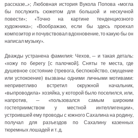
рассказе...»; Любовная история Вукола Попова «могла
бы послужить сюжетом для большой и нескучной
повести»; «Точно на картине тенденциозного
художника»; «Воображаю, если бы здесь проехал
композитор и почувствовал вдохновение, то какую бы он
написал музыку».
Дважды устранена фамилия: Чехов, — и такая деталь:
«хожу по берегу [с палочкой]. Сняты те места, где
душевное состояние (тревога, беспокойство, смущение
или успокоение) вызваны одними личными мотивами:
неприветливо встретил окружной начальник,
«выпроводила» хозяйка, у которой было поселился, или,
напротив, — «пользовался самым широким
гостеприимством у местной интеллигенции»,
устроившей ему проводы с южного Сахалина на родину,
получал для разъездов по Сахалину казенных
тюремных лошадей и т. д.