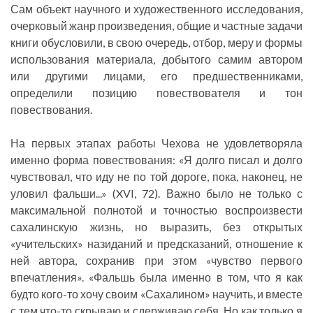
Сам объект научного и художественного исследования,
очерковый жанр произведения, общие и частные задачи
книги обусловили, в свою очередь, отбор, меру и формы
использования материала, добытого самим автором
или другими лицами, его предшественниками,
определили позицию повествователя и тон
повествования.
На первых этапах работы Чехова не удовлетворяла
именно форма повествования: «Я долго писал и долго
чувствовал, что иду не по той дороге, пока, наконец, не
уловил фальши...» (XVI, 72). Важно было не только с
максимальной полнотой и точностью воспроизвести
сахалинскую жизнь, но выразить, без открытых
«учительских» назиданий и предсказаний, отношение к
ней автора, сохранив при этом «чувство первого
впечатления». «Фальшь была именно в том, что я как
будто кого-то хочу своим «Сахалином» научить, и вместе
с тем что-то скрываю и сдерживаю себя. Но как только я