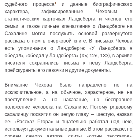
судебного процесса
и данные биографического
4
характера, зафиксированные Чеховым в
статистических карточках Ландсберга и членов его
семьи, а также личные впечатления о Ландсберге на
Сахалине могли послужить основой развернутого
рассказа о нем в очерковой книге. В письмах Чехова
есть упоминания о Ландсберге: «У Ландсберга я
обедал», «обедал у Ландсберга» (XV, 126, 133); в архиве
писателя сохранились письма к нему Ландсберга,
прейскуранты его лавочки и другие документы.
Внимание Чехова было направлено не на
исключительное, а на обычное, характерное, не на
преступление, а на наказание, на бесправное
положение человека на Сахалине. Потому рядовому
сахалинцу посвятил он целую главу — шестую, назвал
ее: «Рассказ Егора» и тщательно работал над нею,
используя документальные данные. В этом рассказе, по
словам самого автора, слиты «сотни рассказов»,