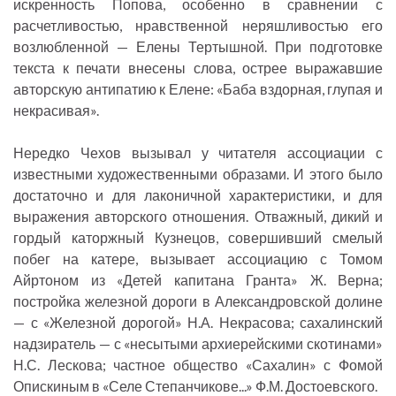
искренность Попова, особенно в сравнении с
расчетливостью, нравственной неряшливостью его
возлюбленной — Елены Тертышной. При подготовке
текста к печати внесены слова, острее выражавшие
авторскую антипатию к Елене: «Баба вздорная, глупая и
некрасивая».
Нередко Чехов вызывал у читателя ассоциации с
известными художественными образами. И этого было
достаточно и для лаконичной характеристики, и для
выражения авторского отношения. Отважный, дикий и
гордый каторжный Кузнецов, совершивший смелый
побег на катере, вызывает ассоциацию с Томом
Айртоном из «Детей капитана Гранта» Ж. Верна;
постройка железной дороги в Александровской долине
— с «Железной дорогой» Н.А. Некрасова; сахалинский
надзиратель — с «несытыми архиерейскими скотинами»
Н.С. Лескова; частное общество «Сахалин» с Фомой
Опискиным в «Селе Степанчикове...» Ф.М. Достоевского.