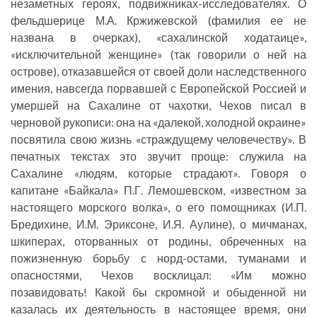
незаметных героях, подвижниках-исследователях. О
фельдшерице М.А. Кржижевской (фамилия ее не
названа в очерках), «сахалинской ходатаице»,
«исключительной женщине» (так говорили о ней на
острове), отказавшейся от своей доли наследственного
имения, навсегда порвавшей с Европейской Россией и
умершей на Сахалине от чахотки, Чехов писал в
черновой рукописи: она на «далекой, холодной окраине»
посвятила свою жизнь «страждущему человечеству». В
печатных текстах это звучит проще: служила на
Сахалине «людям, которые страдают». Говоря о
капитане «Байкала» П.Г. Лемошевском, «известном за
настоящего морского волка», о его помощниках (И.П.
Бредихине, И.М. Эриксоне, И.Я. Аулине), о мичманах,
шкиперах, оторванных от родины, обреченных на
пожизненную борьбу с норд-остами, туманами и
опасностями, Чехов восклицал: «Им можно
позавидовать! Какой бы скромной и обыденной ни
казалась их деятельность в настоящее время, они