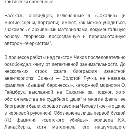
критически оцененные.
Рассказы очевидцев, включенные в «Сахалин» (и
многие сцены, портреты), имеют, как можно убедиться,
знакомясь с архивными материалами, документальную
основу, творчески воссозданную и переработанную
автором-очеркистом
.
2
В процессе работы над текстом Чехов последовательно
освобождал книгу от детективной занимательности. До
нескольких строк сжата биография известной
авантюристки Соньки — Золотой Ручки, не названа
фамилия «бывшей баронессы», каторжной модистки О.
Геймбрук, высланной на Сахалин за поджог, хотя
обстоятельства ее судебного дела
и многие факты ее
3
биографии были хорошо известны Чехову (кое-что дано
в черновой рукописи). Обозначена лишь первой буквой
(Л.) фамилия «светского убийцы» офицера К.Х.
Ландсберга, хотя материалы его нашумевшего