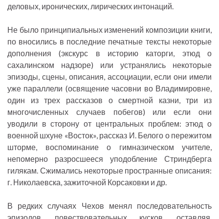
деловых, иронических, лирических интонаций.
Не было принципиальных изменений композиции книги,
по вносились в последние печатные тексты некоторые
дополнения (экскурс в историю каторги, этюд о
сахалинском надзоре) или устранялись некоторые
эпизоды, сцены, описания, ассоциации, если они имели
уже параллели (освящение часовни во Владимировне,
один из трех рассказов о смертной казни, три из
многочисленных случаев побегов) или если они
уводили в сторону от центральных проблем: этюд о
военной шхуне «Восток», рассказ И. Белого о пережитом
шторме, воспоминание о гимназическом учителе,
непомерно разросшееся уподобление Стриндберга
гилякам. Сжимались некоторые пространные описания:
г. Николаевска, зажиточной Корсаковки и др.
В редких случаях Чехов менял последовательность
эпизодов, повествовательных кусков, оставляя,