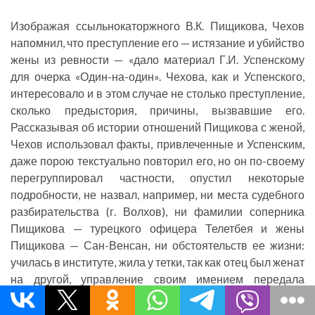
Изображая ссыльнокаторжного В.К. Пищикова, Чехов
напомнил, что преступление его — истязание и убийство
жены из ревности — «дало материал Г.И. Успенскому
для очерка «Один-на-один». Чехова, как и Успенского,
интересовало и в этом случае не столько преступление,
сколько предыстория, причины, вызвавшие его.
Рассказывая об истории отношений Пищикова с женой,
Чехов использовал факты, привлеченные и Успенским,
даже порою текстуально повторил его, но он по-своему
перегруппировал частности, опустил некоторые
подробности, не назвал, например, ни места судебного
разбирательства (г. Волхов), ни фамилии соперника
Пищикова — турецкого офицера Телетбея и жены
Пищикова — Сан-Венсан, ни обстоятельств ее жизни:
училась в институте, жила у тетки, так как отец был женат
на другой, управление своим имением передала
Пищикову. Дополнения Чехова: портрет Пищикова,
описание его сахалинской обстановки.