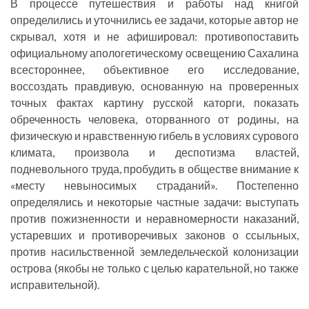
В процессе путешествия и работы над книгой
определились и уточнились ее задачи, которые автор не
скрывал, хотя и не афишировал: противопоставить
официальному апологетическому освещению Сахалина
всестороннее, объективное его исследование,
воссоздать правдивую, основанную на проверенных
точных фактах картину русской каторги, показать
обреченность человека, оторванного от родины, на
физическую и нравственную гибель в условиях сурового
климата, произвола и деспотизма властей,
подневольного труда, пробудить в обществе внимание к
«месту невыносимых страданий». Постепенно
определялись и некоторые частные задачи: выступать
против пожизненности и неравномерности наказаний,
устаревших и противоречивых законов о ссыльных,
против насильственной земледельческой колонизации
острова (якобы не только с целью карательной, но также
исправительной).