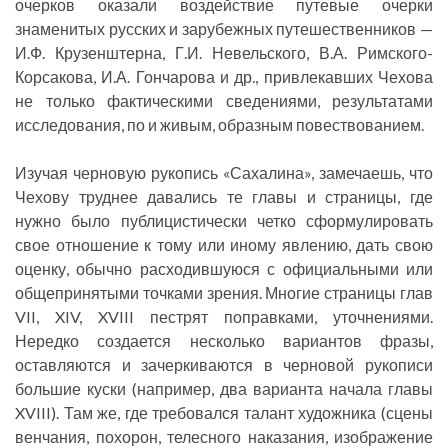
очерков оказали воздействие путевые очерки
знаменитых русских и зарубежных путешественников —
И.Ф. Крузенштерна, Г.И. Невельского, В.А. Римского-
Корсакова, И.А. Гончарова и др., привлекавших Чехова
не только фактическими сведениями, результатами
исследования, по и живым, образным повествованием.
Изучая черновую рукопись «Сахалина», замечаешь, что
Чехову труднее давались те главы и страницы, где
нужно было публицистически четко сформулировать
свое отношение к тому или иному явлению, дать свою
оценку, обычно расходившуюся с официальными или
общепринятыми точками зрения. Многие страницы глав
VII, XIV, XVIII пестрят поправками, уточнениями.
Нередко создается несколько вариантов фразы,
оставляются и зачеркиваются в черновой рукописи
большие куски (например, два варианта начала главы
XVIII). Там же, где требовался талант художника (сцены
венчания, похорон, телесного наказания, изображение