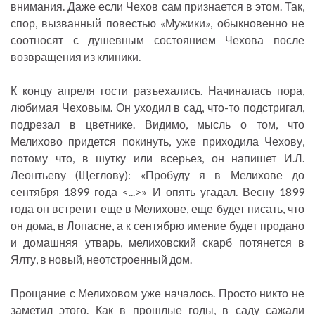
внимания. Даже если Чехов сам признается в этом. Так,
спор, вызванный повестью «Мужики», обыкновенно не
соотносят с душевным состоянием Чехова после
возвращения из клиники.
К концу апреля гости разъехались. Начиналась пора,
любимая Чеховым. Он уходил в сад, что-то подстригал,
подрезал в цветнике. Видимо, мысль о том, что
Мелихово придется покинуть, уже приходила Чехову,
потому что, в шутку или всерьез, он напишет И.Л.
Леонтьеву (Щеглову): «Пробуду я в Мелихове до
сентября 1899 года <...>» И опять угадал. Весну 1899
года он встретит еще в Мелихове, еще будет писать, что
он дома, в Лопасне, а к сентябрю имение будет продано
и домашняя утварь, мелиховский скарб потянется в
Ялту, в новый, неотстроенный дом.
Прощание с Мелиховом уже началось. Просто никто не
заметил этого. Как в прошлые годы, в саду сажали