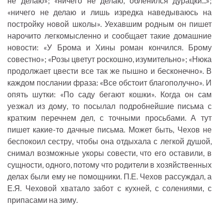
не делаю»; «ничего не делаю, обленился дурацки...»;
«ничего не делаю и лишь изредка наведываюсь на
постройку новой школы». Уехавшим родным он пишет
нарочито легкомысленно и сообщает такие домашние
новости: «У Брома и Хины роман кончился. Брому
совестно»; «Розы цветут роскошно, изумительно»; «Нюка
продолжает цвести все так же пышно и бесконечно». В
каждом послании фраза: «Все обстоит благополучно». И
опять шутки: «По саду бегают кошки». Когда он сам
уезжал из дому, то посылал подробнейшие письма с
кратким перечнем дел, с точными просьбами. А тут
пишет какие-то дачные письма. Может быть, Чехов не
беспокоил сестру, чтобы она отдыхала с легкой душой,
снимал возможные укоры совести, что его оставили, в
сущности, одного, потому что родители в хозяйственных
делах были ему не помощники. П.Е. Чехов рассуждал, а
Е.Я. Чеховой хватало забот с кухней, с солениями, с
припасами на зиму.