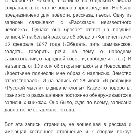
В набросках Чехова, в записях на отдельных листах
сохранилось то, что не вошло в произведения. Но было
предназначено для повести, рассказа, пьесы. Одну из
записей связывают с «Рассказом неизвестного
человека». Однако она бросает отсвет на поздние
записи. И на беглый рассказ об обеде в «Континентале»
19 февраля 1897 года («Обедать, пить шампанское,
галдеть, говорить речи на тему о народном
самосознании, о народной совести, свободе и т. п...»). И
на запись от 13 июля об открытии школы в Новоселках:
«Крестьяне поднесли мне образ с надписью. Земство
отсутствовало». И на запись от 28 июля: «В редакции
«Русской мысли», в диване клопы». Какие-то повороты,
грани этого размышления постоянно обнаруживаются в
записных книжках. Оно было, судя по всему, записано
давно, но не оставляло Чехова.
Вот эта запись, страница, не вошедшая в рассказ и
имеющая косвенное отношение и к спорам вокруг