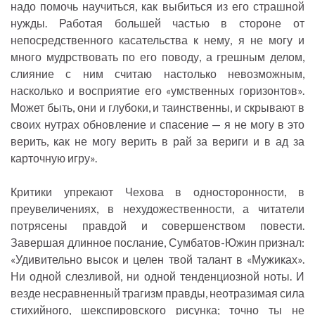
надо помочь научиться, как выбиться из его страшной
нужды. Работая большей частью в стороне от
непосредственного касательства к нему, я не могу и
много мудрствовать по его поводу, а грешным делом,
слияние с ним считаю настолько невозможным,
насколько и восприятие его «умственных горизонтов».
Может быть, они и глубоки, и таинственны, и скрывают в
своих нутрах обновление и спасение — я не могу в это
верить, как не могу верить в рай за вериги и в ад за
карточную игру».
Критики упрекают Чехова в односторонности, в
преувеличениях, в нехудожественности, а читатели
потрясены правдой и совершенством повести.
Завершая длинное послание, Сумбатов-Южин признал:
«Удивительно высок и целен твой талант в «Мужиках».
Ни одной слезливой, ни одной тенденциозной ноты. И
везде несравненный трагизм правды, неотразимая сила
стихийного, шекспировского рисунка; точно ты не