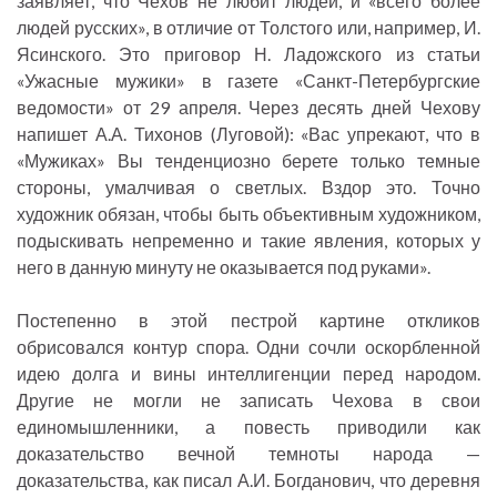
заявляет, что Чехов не любит людей, и «всего более
людей русских», в отличие от Толстого или, например, И.
Ясинского. Это приговор Н. Ладожского из статьи
«Ужасные мужики» в газете «Санкт-Петербургские
ведомости» от 29 апреля. Через десять дней Чехову
напишет А.А. Тихонов (Луговой): «Вас упрекают, что в
«Мужиках» Вы тенденциозно берете только темные
стороны, умалчивая о светлых. Вздор это. Точно
художник обязан, чтобы быть объективным художником,
подыскивать непременно и такие явления, которых у
него в данную минуту не оказывается под руками».
Постепенно в этой пестрой картине откликов
обрисовался контур спора. Одни сочли оскорбленной
идею долга и вины интеллигенции перед народом.
Другие не могли не записать Чехова в свои
единомышленники, а повесть приводили как
доказательство вечной темноты народа —
доказательства, как писал А.И. Богданович, что деревня