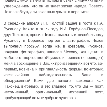
поднявшимся в печати толкам в связи с «Мужиками» и
утверждением, что он не знает жизни народа. Повесть
Чехова обсуждали в частных домах, в переписке.
В середине апреля Л.Н. Толстой зашел в гости к Г.А.
Русанову. Как-то в 1895 году И.И. Горбунов-Посадов,
друг Толстого, просил Чехова выслать тяжелобольному
Русанову в Воронеж портрет с автографом. Чехов
выполнил просьбу. Тогда же, в феврале, Русанов,
получив фотографию, написал Чехову, как ценит и
любит его творчество: «Изумило и привело (и приводит)
меня в восхищение в Ваших произведениях вот что: во-
первых, новизна и оригинальность формы; во-вторых,
чрезвычайная наблюдательность Ваша и
обнаруженный Вами дар тонкого психолога. <...>
Наконец, в-третьих, и это главное, то, что Вы — поэт,
несомненный, оригинальный, искренний, поэт,
пробуждающий во мне добрые чувства...»