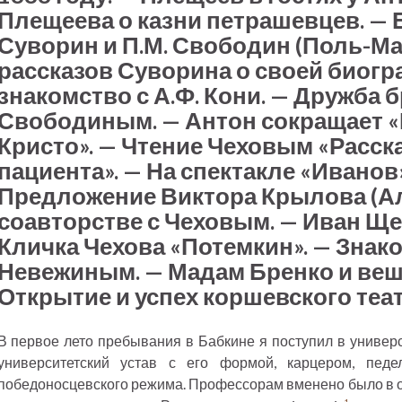
Плещеева о казни петрашевцев. — 
Суворин и П.М. Свободин (Поль-Мат
рассказов Суворина о своей биогр
знакомство с А.Ф. Кони. — Дружба б
Свободиным. — Антон сокращает «
Кристо». — Чтение Чеховым «Расск
пациента». — На спектакле «Иванов
Предложение Виктора Крылова (Ал
соавторстве с Чеховым. — Иван Ще
Кличка Чехова «Потемкин». — Знак
Невежиным. — Мадам Бренко и веш
Открытие и успех коршевского теа
В первое лето пребывания в Бабкине я поступил в универс
университетский устав с его формой, карцером, пед
победоносцевского режима. Профессорам вменено было в об