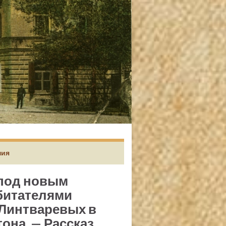
ния
 под новым
обитателями
 Линтваревых в
тона. — Рассказ