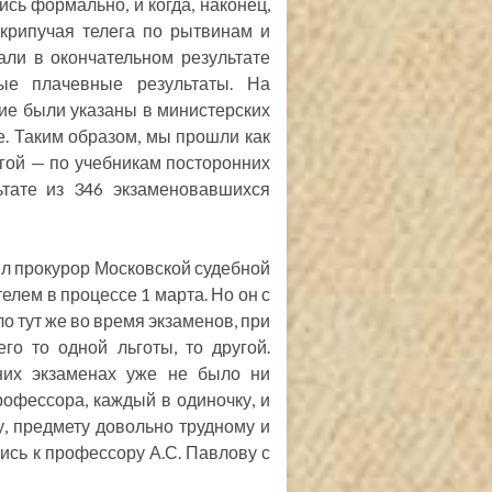
ись формально, и когда, наконец,
скрипучая телега по рытвинам и
тали в окончательном результате
мые плачевные результаты. На
кие были указаны в министерских
. Таким образом, мы прошли как
гой — по учебникам посторонних
ьтате из 346 экзаменовавшихся
ыл прокурор Московской судебной
елем в процессе 1 марта. Но он с
о тут же во время экзаменов, при
го то одной льготы, то другой.
них экзаменах уже не было ни
рофессора, каждый в одиночку, и
, предмету довольно трудному и
ись к профессору А.С. Павлову с