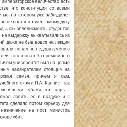
го императорское величество есть
тве, что конституция со всеми
тью, на котором уже заблудился
тво не соответствует самому духу
пады, как аплодисменты студентов
е на выдержку выхватывались из
жий, даже не быв вовсе на лекции
ровали, попал по недоразумению
 неистовствовал. За время моего
ричем университет был на целые
очным надзирателем, стоящим на
арская семья, причем я сам,
чебного округа П.А. Капнист так
слюнявыми губами, что царь с
олжал ловить ее в воздухе и с
тета сделало потом карьеру для
 назначение на пост министра
коре убит.