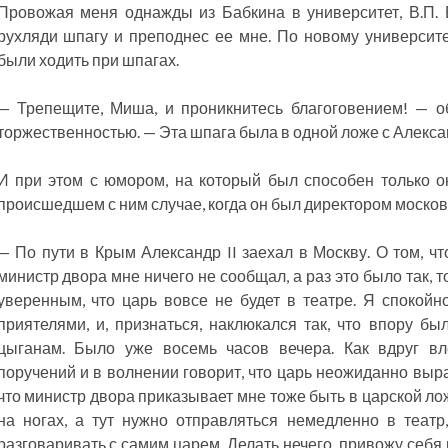
Провожая меня однажды из Бабкина в университет, В.П. 
рухляди шпагу и преподнес ее мне. По новому университ
были ходить при шпагах.
— Трепещите, Миша, и проникнитесь благоговением! — о
торжественностью. — Эта шпага была в одной ложе с Алексан
И при этом с юмором, на который был способен только о
происшедшем с ним случае, когда он был директором москов
— По пути в Крым Александр II заехал в Москву. О том, чт
министр двора мне ничего не сообщал, а раз это было так, т
уверенным, что царь вовсе не будет в театре. Я спокойн
приятелями, и, признаться, наклюкался так, что впору бы
цыганам. Было уже восемь часов вечера. Как вдруг вл
поручений и в волнении говорит, что царь неожиданно выр
что министр двора приказывает мне тоже быть в царской лож
на ногах, а тут нужно отправляться немедленно в театр
разговаривать с самим царем. Делать нечего, привожу себя