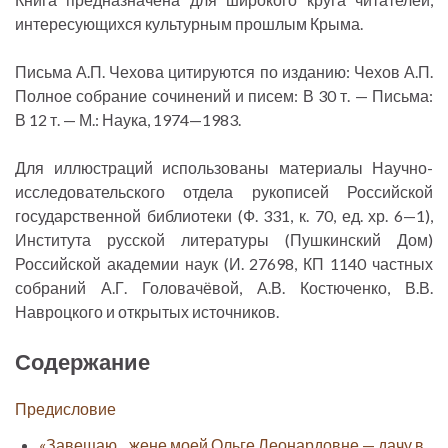
интересующихся культурным прошлым Крыма.
Письма А.П. Чехова цитируются по изданию: Чехов А.П.
Полное собрание сочинений и писем: В 30 т. — Письма:
В 12 т. — М.: Наука, 1974—1983.
Для иллюстраций использованы материалы Научно-
исследовательского отдела рукописей Российской
государственной библиотеки (Ф. 331, к. 70, ед. хр. 6—1),
Института русской литературы (Пушкинский Дом)
Российской академии наук (И. 27698, КП 1140 частных
собраний А.Г. Головачёвой, А.В. Костюченко, В.В.
Навроцкого и открытых источников.
Содержание
Предисловие
«Завещаю... жене моей Ольге Леонардовне — дачу в