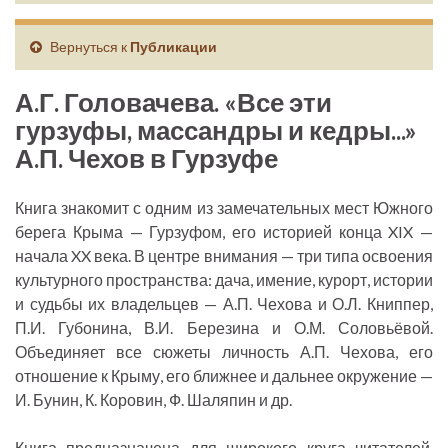
Вернуться к
Публикации
А.Г. Головачева. «Все эти
гурзуфы, массандры и кедры...»
А.П. Чехов в Гурзуфе
Книга знакомит с одним из замечательных мест Южного
берега Крыма — Гурзуфом, его историей конца XIX —
начала XX века. В центре внимания — три типа освоения
культурного пространства: дача, имение, курорт, истории
и судьбы их владельцев — А.П. Чехова и О.Л. Книппер,
П.И. Губонина, В.И. Березина и О.М. Соловьёвой.
Объединяет все сюжеты личность А.П. Чехова, его
отношение к Крыму, его ближнее и дальнее окружение —
И. Бунин, К. Коровин, Ф. Шаляпин и др.
Книга предназначена для широкого круга читателей,