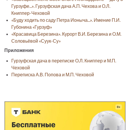
Гурзуфе...». Гурзуфская дача А.П. Чехова и О.Л.
Книппер-Чеховой
«Буду ходить по саду Петра Ионыча...». Имение П.И.
Губонина «Гурзуф»
«Красавица Березина». Курорт В.И. Березина и О.М.
Соловьёвой «Суук-Су»
Приложения
Гурзуфская дача в переписке О.Л. Книппер и М.П.
Чеховой
Переписка А.В. Попова и М.П. Чеховой