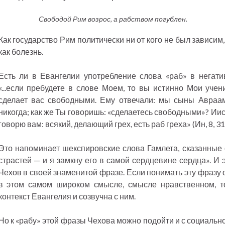
Свободой Рим возрос, а рабством погублен.
Как государство Рим политически ни от кого не был зависим
как болезнь.
Есть ли в Евангелии употребление слова «раб» в негати
«...если пребудете в слове Моем, то вы истинно Мои учени
сделает вас свободными. Ему отвечали: мы сыны Авраа
никогда; как же Ты говоришь: «сделаетесь свободными»? Иис
говорю вам: всякий, делающий грех, есть раб греха» (Ин, 8, 3
Это напоминает шекспировские слова Гамлета, сказанные о
страстей — и я замкну его в самой сердцевине сердца». И э
Чехов в своей знаменитой фразе. Если понимать эту фразу 
в этом самом широком смысле, смысле нравственном, т
контекст Евангелия и созвучна с ним.
Но к «рабу» этой фразы Чехова можно подойти и с социальной