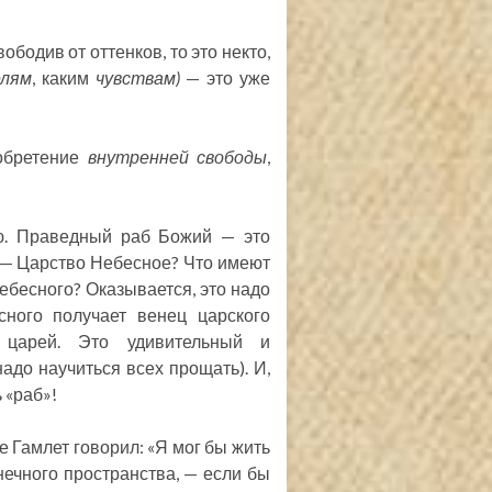
ободив от оттенков, то это некто,
елям
, каким
чувствам)
— это уже
 обретение
внутренней свободы
,
ю. Праведный раб Божий — это
 — Царство Небесное? Что имеют
Небесного? Оказывается, это надо
ного получает венец царского
 царей. Это удивительный и
адо научиться всех прощать). И,
 «раб»!
 Гамлет говорил: «Я мог бы жить
нечного пространства, — если бы