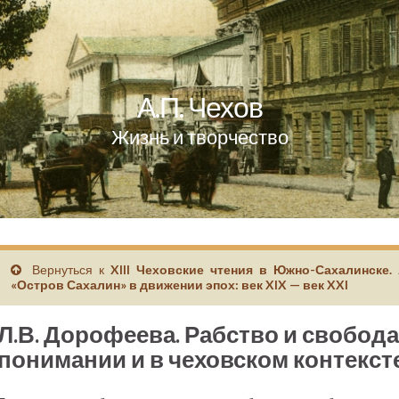
А.П. Чехов
Жизнь и творчество
Вернуться к
XIII Чеховские чтения в Южно-Сахалинске.
«Остров Сахалин» в движении эпох: век XIX — век XXI
Л.В. Дорофеева. Рабство и свобод
понимании и в чеховском контекст