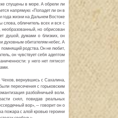
ке спущены в море. А обрели ли
ется напрямую: «Попадет ли он в
и года жизни на Дальнем Востоке
 слова, обличитель всех и вся с
, необразованный, но обрисован
т душой, думами о близких, он
дни духовным обитателям небес. А
 помнящий родства. Он не любит,
тель, он чувствует себя адептом
аниченности: у него нет пятисот
мами.
о Чехов, вернувшись с Сахалина,
 были пересечения с горьковским
омантизация разбойничьей воли.
расти снял, повидав реальных
ессердечный вор», — говорит он о
а пожара с алой кровью героини
остолах свободы: