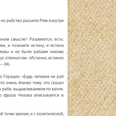
, но рабство разъело Рим изнутри
вном смысле? Разумеется, есть:
ки, и познаете истину, и истина
мовы и не были рабами никому
ус отвечал им: «Истинно, истинно
1—34).
 Горацио: «Будь человек не раб
то очень близко тому, что сказал
о рабе, выдавливаемом по капле,
о фраза Чехова вписывается в
 точки зрения, и с политической,