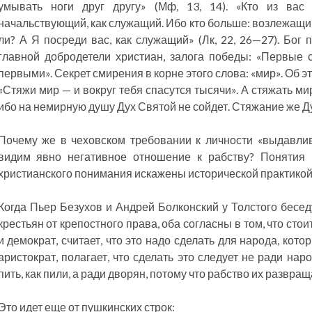
умывать ноги друг другу» (Мф, 13, 14). «Кто из вас
начальствующий, как служащий. Ибо кто больше: возлежащ
ли? А Я посреди вас, как служащий» (Лк, 22, 26—27). Бог
главной добродетели христиан, залога победы: «Первые 
первыми». Секрет смирения в корне этого слова: «мир». Об
«Стяжи мир — и вокруг тебя спасутся тысячи». А стяжать ми
ибо на немирную душу Дух Святой не сойдет. Стяжание же Ду
Почему же в чеховском требовании к личности «выдавлив
видим явно негативное отношение к рабству? Понятия 
христианского понимания искажены исторической практикой
Когда Пьер Безухов и Андрей Болконский у Толстого бесед
крестьян от крепостного права, оба согласны в том, что сто
и демократ, считает, что это надо сделать для народа, кото
аристократ, полагает, что сделать это следует не ради нар
пить, как пили, а ради дворян, потому что рабство их развращ
Это идет еще от пушкинских строк: