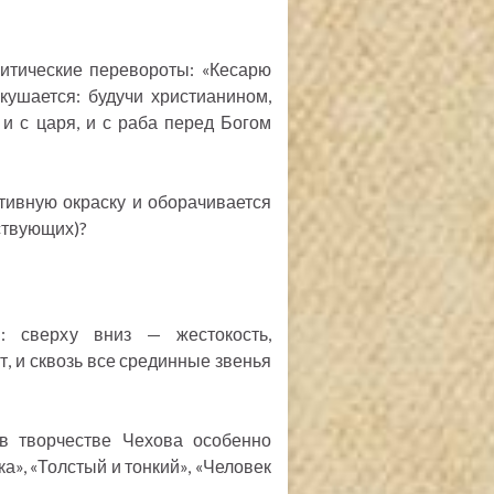
литические перевороты: «Кесарю
кушается: будучи христианином,
и с царя, и с раба перед Богом
тивную окраску и оборачивается
ствующих)?
: сверху вниз — жестокость,
т, и сквозь все срединные звенья
 в творчестве Чехова особенно
», «Толстый и тонкий», «Человек