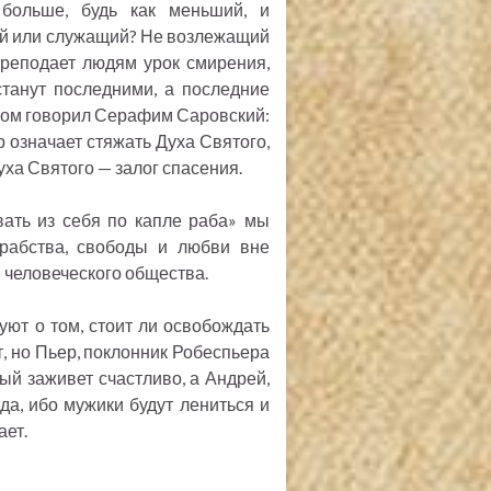
 больше, будь как меньший, и
ий или служащий? Не возлежащий
 преподает людям урок смирения,
станут последними, а последние
 этом говорил Серафим Саровский:
р означает стяжать Духа Святого,
ха Святого — залог спасения.
ать из себя по капле раба» мы
рабства, свободы и любви вне
 человеческого общества.
уют о том, стоит ли освобождать
ит, но Пьер, поклонник Робеспьера
рый заживет счастливо, а Андрей,
ода, ибо мужики будут лениться и
ает.