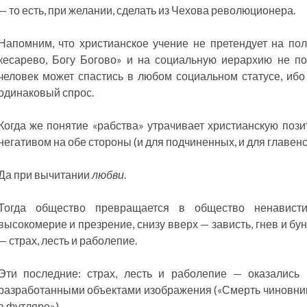
— то есть, при желании, сделать из Чехова революционера.
Напомним, что христианское учение не претендует на по
кесарево, Богу Богово» и на социальную иерархию не по
человек может спастись в любом социальном статусе, ибо 
одинаковый спрос.
Когда же понятие «рабства» утрачивает христианскую пози
негативом на обе стороны (и для подчиненных, и для главен
Да при вычитании
любви
.
Тогда общество превращается в общество ненависти
высокомерие и презрение, снизу вверх — зависть, гнев и бун
— страх, лесть и раболепие.
Эти последние: страх, лесть и раболепие — оказались
разработанными объектами изображения («Смерть чиновника
в футляре»).