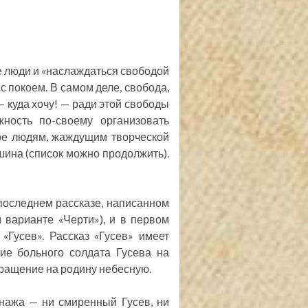
ие люди и «наслаждаться свободой
с покоем. В самом деле, свобода,
— куда хочу! — ради этой свободы
ность по-своему организовать
кое людям, жаждущим творческой
ишина (список можно продолжить).
последнем рассказе, написанном
варианте «Черти»), и в первом
«Гусев». Рассказ «Гусев» имеет
ие больного солдата Гусева на
вращение на родину небесную.
онажа — ни смиренный Гусев, ни