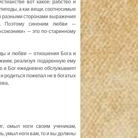
стианстве вот какое: рабство и
типоды, а как вещи, соотносимые
я разными сторонами выражения
мы. Поэтому синоним любви —
 «союзники» — это по-старинному
ды и любви — отношения Бога и
ожиим, реализуя подаренную ему
Но и Бог ежедневно
обслуживает
 и родиться пожелал не в богатых
ева,
г, омыл ноги своим ученикам,
ь, умыл ноги вам, то и вы должны