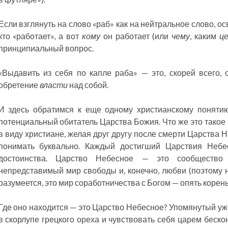
Если взглянуть на слово «раб» как на нейтральное слово, осв
кто «работает», а вот
кому
он работает (или
чему
, каким
ц
принципиальный вопрос.
«Выдавить из себя по капле раба» — это, скорей всего,
обретение
власти
над собой.
И здесь обратимся к еще одному христианскому поняти
потенциальный обитатель Царства Божия. Что же это такое
в виду христиане, желая друг другу после смерти Царства 
понимать буквально. Каждый достигший Царствия Небес
достоинства. Царство Небесное — это сообщество
непредставимый мир свободы и, конечно, любви (поэтому н
разумеется, это мир соработничества с Богом — опять корень
Где оно находится — это Царство Небесное? Упомянутый уже
в скорлупе грецкого ореха и чувствовать себя царем беско