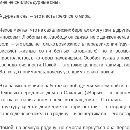
мне не снились дурные сны».
А дурные сны — это и есть грехи сего мира.
Чехов мечтал, что на сахалинских берегах смогут жить друг
и покоем». Любопытно, свободу он связал не с движением, а 
воля — это ведь не только возможность передвижения (иду 
рискуют жизнью сотни беглых каторжных), но и возмож
пространство, в котором находишься. Особая нужда в по
сосредоточенности. Покой — это такие ценности, как мир, т
Вот когда понимаешь, почему усопшим желают покоя!
Эти размышления о рабстве и свободе мы можем найти в 
Чеховым перед выездом на Сахалин («Воры» — в первом 
рассказе, написанном после возвращения с Сахалина, — 
структуру креста: движение по горизонтали — возвращен
пароходе через океан на родину — и по вертикали — его воз
Домой, на земную родину, не смогли вернуться оба перс