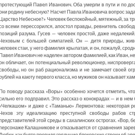
протестующий Павел Иванович. Оба умерли в пути и по дос
они родину небесную? Насчет Павла Ивановича вопрос зада
Царство Небесное?» Человек беспокойный, мятежный, за тр
со всеми перессорился, апостол правды, ревнитель свободы
позиций разума. Гусев — человек простой, даже недалекий
Чеховым с большей симпатией. Он — дитя природы, живе
человек стаи, у него фамилия крылатая, и он, пожалуй, сро
Павел Иванович не наделен автором фамилией, как Иван, не
он обличает, он потенциальный революционер, ниспроверга
свободы, но он раб рационализма и не замечает своей огр
рублей на каюту первого класса, но мужиков он называет ха
По поводу рассказа «Воры» особенно хочется отметить, чт
сильно его подправил. Это рассказ о конокрадах — и в нем
«Челкашом» и даже с «Таманью» Лермонтова: некоторая р
Чехов эту идеализацию преступной свободы рабов ст
представителей этой среды в сахалинских острогах. «Вор, б
персонаже Калашникове и отказывается от сравнения зарев
Любки, как будто провидя грядущие блоковские строки об ап