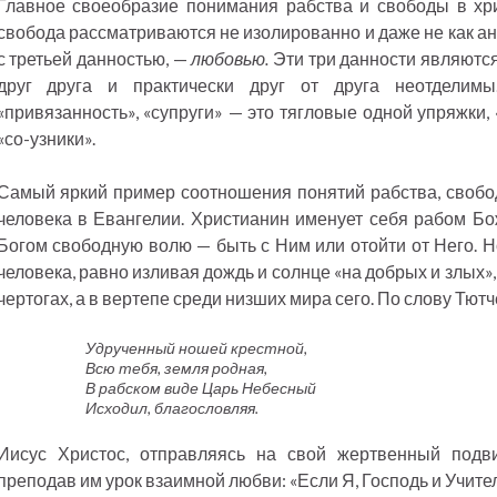
Главное своеобразие понимания рабства и свободы в хри
свобода рассматриваются не изолированно и даже не как ан
с третьей данностью, —
любовью.
Эти три данности являютс
друг друга и практически друг от друга неотдели
«привязанность», «супруги» — это тягловые одной упряжки,
«со-узники».
Самый яркий пример соотношения понятий рабства, свобо
человека в Евангелии. Христианин именует себя рабом Б
Богом свободную волю — быть с Ним или отойти от Него. 
человека, равно изливая дождь и солнце «на добрых и злых»,
чертогах, а в вертепе среди низших мира сего. По слову Тютч
Удрученный ношей крестной,
Всю тебя, земля родная,
В рабском виде Царь Небесный
Исходил, благословляя.
Иисус Христос, отправляясь на свой жертвенный подви
преподав им урок взаимной любви: «Если Я, Господь и Учител