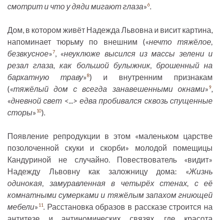
смотрит и что у дяди мигают глаза
»
.
6
Дом, в котором живёт Надежда Львовна и висит картина,
напоминает тюрьму по внешним («
нечто тяжёлое,
безвкусное
»
, «
неуклюже высился из массы зелени и
7
резал глаза, как большой булыжник, брошенный на
бархатную траву
»
) и внутренним признакам
8
(«
тяжёлый дом с всегда занавешенными окнами
»
,
9
«
дневной свет <...> едва пробивался сквозь спущенные
сторы
»
).
10
Появление репродукции в этом «маленьком царстве
позолоченной скуки и скорби» молодой помещицы
Кандуриной не случайно. Повествователь «видит»
Надежду Львовну как заложницу дома: «
Жизнь
одинокая, замуравленная в четырёх стенах, с её
комнатными сумерками и тяжёлым запахом гниющей
мебели
»
. Расстановка образов в рассказе строится на
11
антитезе и антиномических связях, где красота