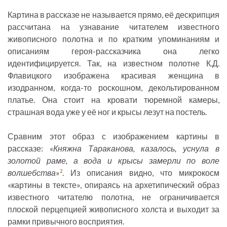
Картина в рассказе не называется прямо, её дескрипция
рассчитана на узнавание читателем известного
живописного полотна и по кратким упоминаниям и
описаниям героя-рассказчика она легко
идентифицируется. Так, на известном полотне К.Д.
Флавицкого изображена красивая женщина в
изодранном, когда-то роскошном, декольтированном
платье. Она стоит на кровати тюремной камеры,
страшная вода уже у её ног и крысы лезут на постель.
Сравним этот образ с изображением картины в
рассказе: «
Княжна Тараканова, казалось, уснула в
золотой раме, а вода и крысы замерли по воле
волшебства
»
. Из описания видно, что микрокосм
2
«картины в тексте», опираясь на архетипический образ
известного читателю полотна, не ограничивается
плоской перцепцией живописного холста и выходит за
рамки привычного восприятия.