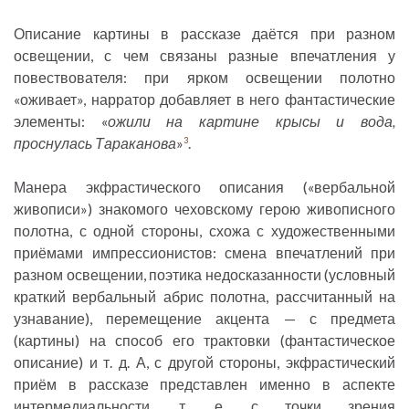
Описание картины в рассказе даётся при разном
освещении, с чем связаны разные впечатления у
повествователя: при ярком освещении полотно
«оживает», нарратор добавляет в него фантастические
элементы: «
ожили на картине крысы и вода,
проснулась Тараканова
»
.
3
Манера экфрастического описания («вербальной
живописи») знакомого чеховскому герою живописного
полотна, с одной стороны, схожа с художественными
приёмами импрессионистов: смена впечатлений при
разном освещении, поэтика недосказанности (условный
краткий вербальный абрис полотна, рассчитанный на
узнавание), перемещение акцента — с предмета
(картины) на способ его трактовки (фантастическое
описание) и т. д. А, с другой стороны, экфрастический
приём в рассказе представлен именно в аспекте
интермедиальности, т. е. с точки зрения