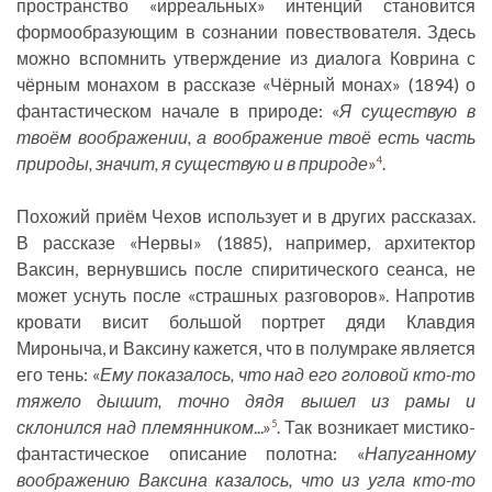
пространство «ирреальных» интенций становится
формообразующим в сознании повествователя. Здесь
можно вспомнить утверждение из диалога Коврина с
чёрным монахом в рассказе «Чёрный монах» (1894) о
фантастическом начале в природе: «
Я существую в
твоём воображении, а воображение твоё есть часть
природы, значит, я существую и в природе
»
.
4
Похожий приём Чехов использует и в других рассказах.
В рассказе «Нервы» (1885), например, архитектор
Ваксин, вернувшись после спиритического сеанса, не
может уснуть после «страшных разговоров». Напротив
кровати висит большой портрет дяди Клавдия
Мироныча, и Ваксину кажется, что в полумраке является
его тень: «
Ему показалось, что над его головой кто-то
тяжело дышит, точно дядя вышел из рамы и
склонился над племянником
...»
. Так возникает мистико-
5
фантастическое описание полотна: «
Напуганному
воображению Ваксина казалось, что из угла кто-то