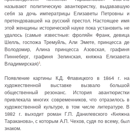
называют политическую авантюристку, выдававшую
себя за дочь императрицы Елизаветы Петровны и
претендовавшей на русский престол. Настоящее имя
этой женщины исторической науке пока установить не
удалось (самые известные: фроляйн Франк, девица
Шелль, госпожа Тремуйль, Али Эмете, принцесса де
Володомир, Алина принцесса Азовская, графиня
Пиннеберг, графиня Зелинская, княжна Елизавета
Владимирская)
.
1
Появление картины К.Д. Флавицкого в 1864 г. на
художественной выставке вызвало большой
общественный резонанс. История авантюристки
привлекала многих современников, что отразилось в
художественной культуре, в том числе литературе. В
1882 г. выходит роман Г.П. Данилевского «Княжна
Тараканова», с которым А.П. Чехов, судя по всему, был
знаком.