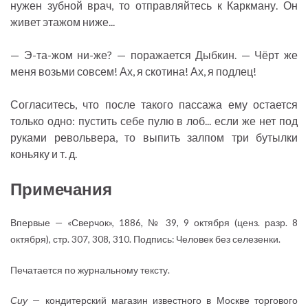
нужен зубной врач, то отправляйтесь к Каркману. Он
живет этажом ниже...
— Э-та-жом ни-же? — поражается Дыбкин. — Чёрт же
меня возьми совсем! Ах, я скотина! Ах, я подлец!
Согласитесь, что после такого пассажа ему остается
только одно: пустить себе пулю в лоб... если же нет под
руками револьвера, то выпить залпом три бутылки
коньяку и т. д.
Примечания
Впервые — «Сверчок», 1886, № 39, 9 октября (ценз. разр. 8
октября), стр. 307, 308, 310. Подпись: Человек без селезенки.
Печатается по журнальному тексту.
Сиу
— кондитерский магазин известного в Москве торгового