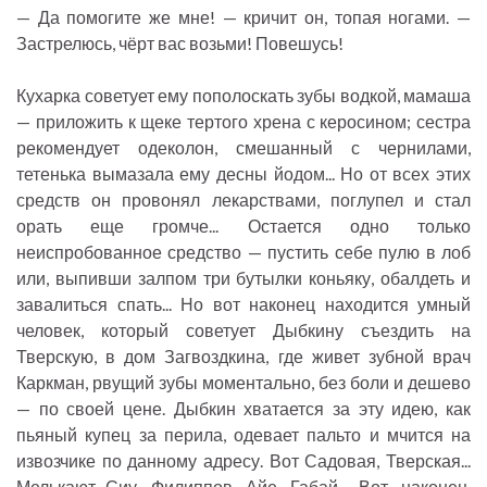
— Да помогите же мне! — кричит он, топая ногами. —
Застрелюсь, чёрт вас возьми! Повешусь!
Кухарка советует ему пополоскать зубы водкой, мамаша
— приложить к щеке тертого хрена с керосином; сестра
рекомендует одеколон, смешанный с чернилами,
тетенька вымазала ему десны йодом... Но от всех этих
средств он провонял лекарствами, поглупел и стал
орать еще громче... Остается одно только
неиспробованное средство — пустить себе пулю в лоб
или, выпивши залпом три бутылки коньяку, обалдеть и
завалиться спать... Но вот наконец находится умный
человек, который советует Дыбкину съездить на
Тверскую, в дом Загвоздкина, где живет зубной врач
Каркман, рвущий зубы моментально, без боли и дешево
— по своей цене. Дыбкин хватается за эту идею, как
пьяный купец за перила, одевает пальто и мчится на
извозчике по данному адресу. Вот Садовая, Тверская...
Мелькают Сиу, Филиппов, Айе, Габай... Вот, наконец,