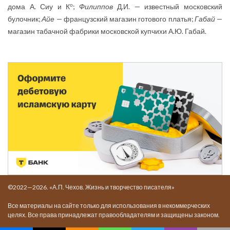
о
дома А. Сиу и К
;
Филиппов
Д.И. — известный московский
булочник;
Айе
— французский магазин готового платья;
Габай
—
магазин табачной фабрики московской купчихи А.Ю. Габай.
©2022—2026. «А.П. Чехов. Жизнь и творчество писателя»
Все материалы на сайте только для использования в некоммерческих
целях. Все права принадлежат правообладателям и защищены законом.