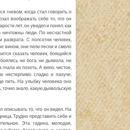
ся гневом, когда стал говорить о
рзал воображать себе то, что он
арости лет, он увидел и понял, как
и ничтожны люди. По несчастной
 разврата. С полсотни человек,
е вином, они пели песни и смело
ится сказать человек, боящийся
боялись ни бога, ни дьявола, ни
а гнала их похоть. А вино, чистое,
ло нестерпимо сладко и пахуче,
е пить. На улыбку человека оно
ь, точно знало, какую дьявольскую
л описывать то, что он видел. На
дница. Трудно представить себе и
тельное. Эта гадина, молодая,
 губами, бесстыдная и наглая,