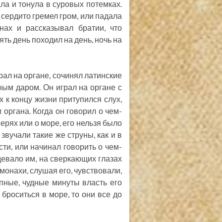
ала и тонула в суровых потемках.
и сердито гремел гром, или падала
нах и рассказывал братии, что
ять день походил на день, ночь на
рал на органе, сочинял латинские
ным даром. Он играл на органе с
х к концу жизни притупился слух,
и органа. Когда он говорил о чем-
ерях или о море, его нельзя было
 звучали такие же струны, как и в
сти, или начинал говорить о чем-
девало им, на сверкающих глазах
 монахи, слушая его, чувствовали,
пные, чудные минуты власть его
броситься в море, то они все до