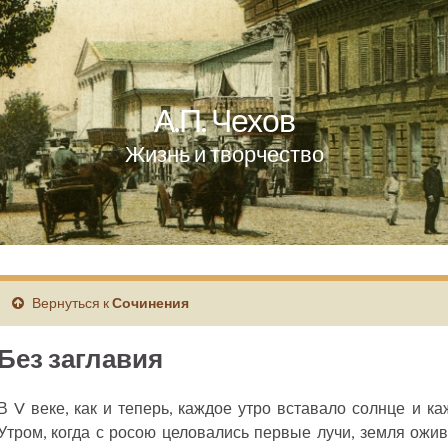
А.П. Чехов
Жизнь и творчество
Вернуться к
Сочинения
Без заглавия
В V веке, как и теперь, каждое утро вставало солнце и к
Утром, когда с росою целовались первые лучи, земля ожив