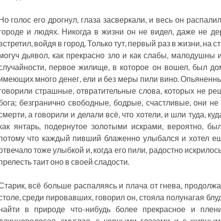
Но голос его дрогнул, глаза засверкали, и весь он распалил
городе и людях. Никогда в жизни он не видел, даже не де
встретил, войдя в город. Только тут, первый раз в жизни, на ст
могуч дьявол, как прекрасно зло и как слабы, малодушны 
случайности, первое жилище, в которое он вошел, был дом
имеющих много денег, ели и без меры пили вино. Опьяненны
говорили страшные, отвратительные слова, которых не реш
бога; безгранично свободные, бодрые, счастливые, они не 
смерти, а говорили и делали всё, что хотели, и шли туда, куд
как янтарь, подернутое золотыми искрами, вероятно, бы
потому что каждый пивший блаженно улыбался и хотел ещ
отвечало тоже улыбкой и, когда его пили, радостно искрилос
прелесть таит оно в своей сладости.
Старик, всё больше распаляясь и плача от гнева, продолжа
столе, среди пировавших, говорил он, стояла полунагая блу
найти в природе что-нибудь более прекрасное и плени
длинноволосая, смуглая, с черными глазами и с жирными