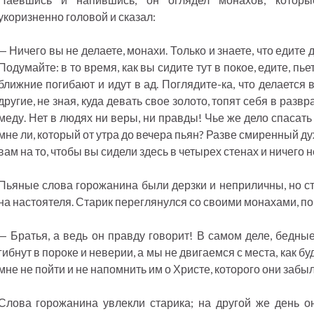
укоризненно головой и сказал:
— Ничего вы не делаете, монахи. Только и знаете, что едите 
Подумайте: в то время, как вы сидите тут в покое, едите, пь
ближние погибают и идут в ад. Поглядите-ка, что делается 
другие, не зная, куда девать свое золото, топят себя в развр
меду. Нет в людях ни веры, ни правды! Чье же дело спасат
мне ли, который от утра до вечера пьян? Разве смиренный ду
вам на то, чтобы вы сидели здесь в четырех стенах и ничего 
Пьяные слова горожанина были дерзки и неприличны, но 
на настоятеля. Старик переглянулся со своими монахами, по
— Братья, а ведь он правду говорит! В самом деле, бедны
гибнут в пороке и неверии, а мы не двигаемся с места, как бу
мне не пойти и не напомнить им о Христе, которого они забы
Слова горожанина увлекли старика; на другой же день он