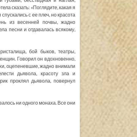
отела сказать: «Поглядите, какая я
спускались с ее плеч, но красота
ень из весенней почвы, жадно
ела песни и отдавалась всякому,
ристалища, бой быков, театры,
женщин. Говорил он вдохновенно,
нахи, оцепеневшие, жадно внимали
елести дьявола, красоту зла и
арик проклял дьявола, повернул
авалось ни одного монаха. Все они