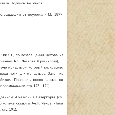
казка. Подпись: Ан. Чехов.
традавшим от неурожая». М., 1899;
 1887 г., по возвращении Чехова из
минал А.С. Лазарев (Грузинский), —
еле монастыря, который так красиво
онахи покинули монастырь. Закончив
Михаил Павлович, повез рассказ на
 воспоминаниях
, стр. 173—174).
денном «Сказкой» в Петербурге (см.
 успехе сказки и Ал.П. Чехов: «Твоя
а
, стр. 191).