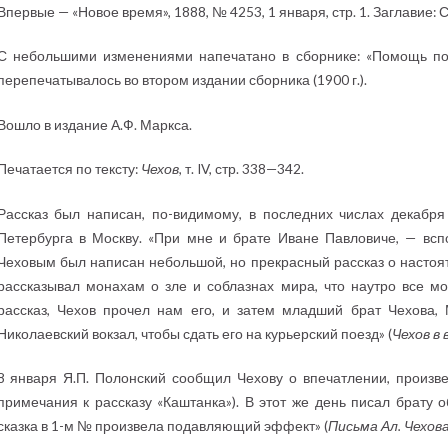
Впервые — «Новое время», 1888, № 4253, 1 января, стр. 1. Заглавие: С
С небольшими изменениями напечатано в сборнике: «Помощь пос
перепечатывалось во втором издании сборника (1900 г.).
Вошло в издание А.Ф. Маркса.
Печатается по тексту:
Чехов
, т. IV, стр. 338—342.
Рассказ был написан, по-видимому, в последних числах декабря
Петербурга в Москву. «При мне и брате Иване Павловиче, — вспо
Чеховым был написан небольшой, но прекрасный рассказ о настоят
рассказывал монахам о зле и соблазнах мира, что наутро все м
рассказ, Чехов прочел нам его, и затем младший брат Чехова, 
Николаевский вокзал, чтобы сдать его на курьерский поезд» (
Чехов в
8 января Я.П. Полонский сообщил Чехову о впечатлении, произве
примечания к рассказу «Каштанка»). В этот же день писал брату об
сказка в 1-м № произвела подавляющий эффект» (
Письма Ал. Чехов