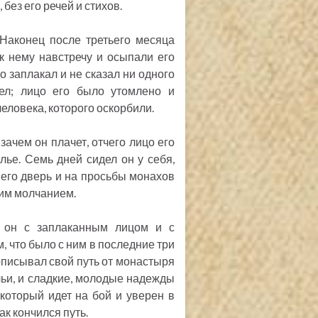
без его речей и стихов.
 Наконец после третьего месяца
к нему навстречу и осыпали его
о заплакал и не сказал ни одного
дел; лицо его было утомлено и
человека, которого оскорбили.
зачем он плачет, отчего лицо его
елье. Семь дней сидел он у себя,
 в его дверь и на просьбы монахов
ким молчанием.
, он с заплаканным лицом и с
, что было с ним в последние три
 описывал свой путь от монастыря
учьи, и сладкие, молодые надежды
который идет на бой и уверен в
ак кончился путь.