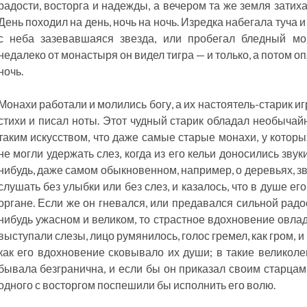
радости, восторга и надежды, а вечером та же земля затих
День походил на день, ночь на ночь. Изредка набегала туча 
с неба зазевавшаяся звезда, или пробегал бледный мо
недалеко от монастыря он видел тигра — и только, а потом оп
ночь.
Монахи работали и молились богу, а их настоятель-старик иг
стихи и писал ноты. Этот чудный старик обладал необычай
таким искусством, что даже самые старые монахи, у которы
не могли удержать слез, когда из его кельи доносились звук
нибудь, даже самом обыкновенном, например, о деревьях, зв
слушать без улыбки или без слез, и казалось, что в душе его
органе. Если же он гневался, или предавался сильной радо
нибудь ужасном и великом, то страстное вдохновение овла
выступали слезы, лицо румянилось, голос гремел, как гром, и
как его вдохновение сковывало их души; в такие великоле
бывала безгранична, и если бы он приказал своим старцам 
одного с восторгом поспешили бы исполнить его волю.