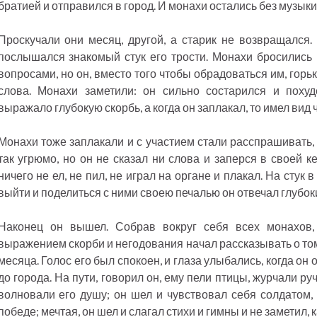
братией и отправился в город. И монахи остались без музыки, 
Проскучали они месяц, другой, а старик не возвращался.
послышался знакомый стук его трости. Монахи бросились 
вопросами, но он, вместо того чтобы обрадоваться им, горьк
слова. Монахи заметили: он сильно состарился и поху
выражало глубокую скорбь, а когда он заплакал, то имел вид 
Монахи тоже заплакали и с участием стали расспрашивать, 
так угрюмо, но он не сказал ни слова и заперся в своей к
ничего не ел, не пил, не играл на органе и плакал. На стук
выйти и поделиться с ними своею печалью он отвечал глубо
Наконец он вышел. Собрав вокруг себя всех монахов
выражением скорби и негодования начал рассказывать о том
месяца. Голос его был спокоен, и глаза улыбались, когда он
до города. На пути, говорил он, ему пели птицы, журчали р
волновали его душу; он шел и чувствовал себя солдатом, 
победе; мечтая, он шел и слагал стихи и гимны и не заметил, к