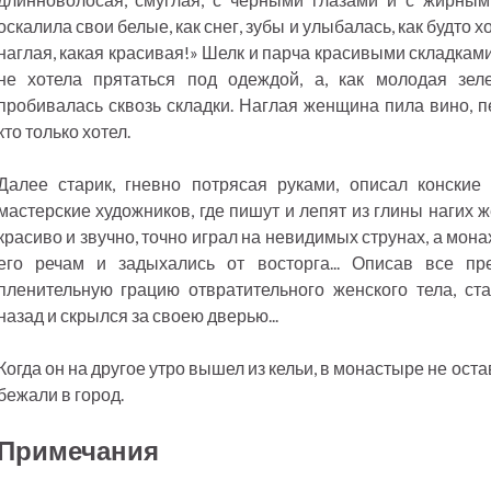
оскалила свои белые, как снег, зубы и улыбалась, как будто х
наглая, какая красивая!» Шелк и парча красивыми складками 
не хотела прятаться под одеждой, а, как молодая зел
пробивалась сквозь складки. Наглая женщина пила вино, п
кто только хотел.
Далее старик, гневно потрясая руками, описал конские 
мастерские художников, где пишут и лепят из глины нагих 
красиво и звучно, точно играл на невидимых струнах, а мо
его речам и задыхались от восторга... Описав все пр
пленительную грацию отвратительного женского тела, ст
назад и скрылся за своею дверью...
Когда он на другое утро вышел из кельи, в монастыре не ост
бежали в город.
Примечания