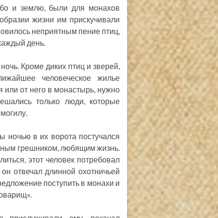
небо и землю, были для монахов
ообразии жизни им прискучивали
ановилось неприятным пение птиц,
каждый день.
 ночь. Кроме диких птиц и зверей,
лижайшее человеческое жилье
я или от него в монастырь, нужно
ешались только люди, которые
 могилу.
ы ночью в их ворота постучался
нным грешником, любящим жизнь.
иться, этот человек потребовал
, он отвечал длинной охотничьей
предложение поступить в монахи и
товарищ».
е прислуживали ему, покачал