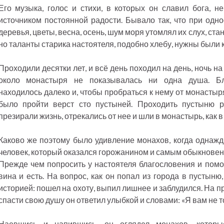
Его музыка, голос и стихи, в которых он славил бога, 
источником постоянной радости. Бывало так, что при одн
деревья, цветы, весна, осень, шум моря утомлял их слух, ст
но таланты старика настоятеля, подобно хлебу, нужны были 
Проходили десятки лет, и всё день походил на день, ночь на
около монастыря не показывалась ни одна душа. Б
находилось далеко и, чтобы пробраться к нему от монастыр
было пройти верст сто пустыней. Проходить пустыню р
презирали жизнь, отрекались от нее и шли в монастырь, как в
Каково же поэтому было удивление монахов, когда однажд
человек, который оказался горожанином и самым обыкнове
Прежде чем попросить у настоятеля благословения и помол
вина и есть. На вопрос, как он попал из города в пустыню
историей: пошел на охоту, выпил лишнее и заблудился. На 
спасти свою душу он ответил улыбкой и словами: «Я вам не 
Наевшись и напившись, он оглядел монахов, которы