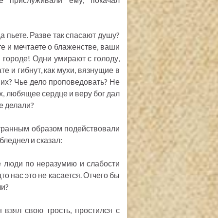
да пьете. Разве так спасают душу?
ете и мечтаете о блаженстве, ваши
в городе! Одни умирают с голоду,
ате и гибнут, как мухи, вязнущие в
ь их? Чье дело проповедовать? Не
х, любящее сердце и веру бог дал
не делали?
странным образом подействовали
бледнел и сказал:
е люди по неразумию и слабости
дто нас это не касается. Отчего бы
ли?
 взял свою трость, простился с