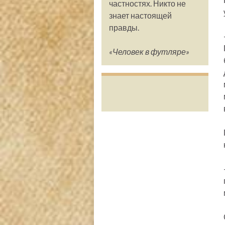
частностях. Никто не
знает настоящей
правды.
«Человек в футляре»