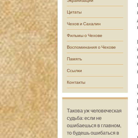
Экранизации
Цитаты
Чехов и Сахалин
Фильмы о Чехове
Воспоминания о Чехове
Память
Ссылки
Контакты
Такова уж человеческая
судьба: если не
ошибаешься в главном,
то будешь ошибаться в