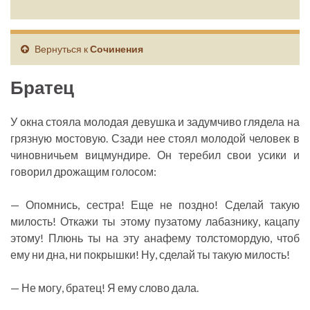
Вернуться к
Сочинения
Братец
У окна стояла молодая девушка и задумчиво глядела на
грязную мостовую. Сзади нее стоял молодой человек в
чиновничьем вицмундире. Он теребил свои усики и
говорил дрожащим голосом:
— Опомнись, сестра! Еще не поздно! Сделай такую
милость! Откажи ты этому пузатому лабазнику, кацапу
этому! Плюнь ты на эту анафему толстомордую, чтоб
ему ни дна, ни покрышки! Ну, сделай ты такую милость!
— Не могу, братец! Я ему слово дала.