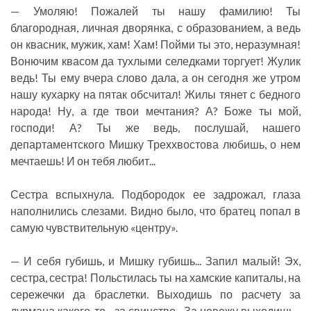
— Умоляю! Пожалей ты нашу фамилию! Ты
благородная, личная дворянка, с образованием, а ведь
он квасник, мужик, хам! Хам! Пойми ты это, неразумная!
Вонючим квасом да тухлыми селедками торгует! Жулик
ведь! Ты ему вчера слово дала, а он сегодня же утром
нашу кухарку на пятак обсчитал! Жилы тянет с бедного
народа! Ну, а где твои мечтания? А? Боже ты мой,
господи! А? Ты же ведь, послушай, нашего
департаментского Мишку Треххвостова любишь, о нем
мечтаешь! И он тебя любит...
Сестра вспыхнула. Подбородок ее задрожал, глаза
наполнились слезами. Видно было, что братец попал в
самую чувствительную «центру».
— И себя губишь, и Мишку губишь... Запил малый! Эх,
сестра, сестра! Польстилась ты на хамские капиталы, на
сережечки да браслетки. Выходишь по расчету за
дурмана какого-то... за свинство... За невежу выходишь...