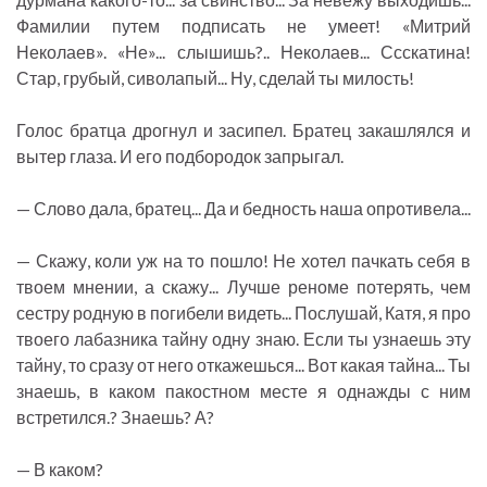
Фамилии путем подписать не умеет! «Митрий
Неколаев». «Не»... слышишь?.. Неколаев... Ссскатина!
Стар, грубый, сиволапый... Ну, сделай ты милость!
Голос братца дрогнул и засипел. Братец закашлялся и
вытер глаза. И его подбородок запрыгал.
— Слово дала, братец... Да и бедность наша опротивела...
— Скажу, коли уж на то пошло! Не хотел пачкать себя в
твоем мнении, а скажу... Лучше реноме потерять, чем
сестру родную в погибели видеть... Послушай, Катя, я про
твоего лабазника тайну одну знаю. Если ты узнаешь эту
тайну, то сразу от него откажешься... Вот какая тайна... Ты
знаешь, в каком пакостном месте я однажды с ним
встретился.? Знаешь? А?
— В каком?