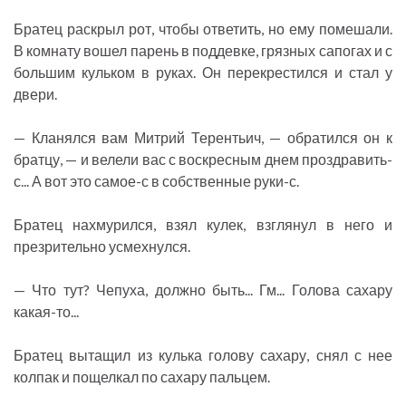
Братец раскрыл рот, чтобы ответить, но ему помешали.
В комнату вошел парень в поддевке, грязных сапогах и с
большим кульком в руках. Он перекрестился и стал у
двери.
— Кланялся вам Митрий Терентьич, — обратился он к
братцу, — и велели вас с воскресным днем проздравить-
с... А вот это самое-с в собственные руки-с.
Братец нахмурился, взял кулек, взглянул в него и
презрительно усмехнулся.
— Что тут? Чепуха, должно быть... Гм... Голова сахару
какая-то...
Братец вытащил из кулька голову сахару, снял с нее
колпак и пощелкал по сахару пальцем.