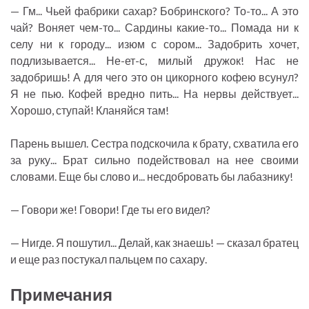
— Гм... Чьей фабрики сахар? Бобринского? То-то... А это
чай? Воняет чем-то... Сардины какие-то... Помада ни к
селу ни к городу... изюм с сором... Задобрить хочет,
подлизывается... Не-ет-с, милый дружок! Нас не
задобришь! А для чего это он цикорного кофею всунул?
Я не пью. Кофей вредно пить... На нервы действует...
Хорошо, ступай! Кланяйся там!
Парень вышел. Сестра подскочила к брату, схватила его
за руку... Брат сильно подействовал на нее своими
словами. Еще бы слово и... несдобровать бы лабазнику!
— Говори же! Говори! Где ты его видел?
— Нигде. Я пошутил... Делай, как знаешь! — сказал братец
и еще раз постукал пальцем по сахару.
Примечания