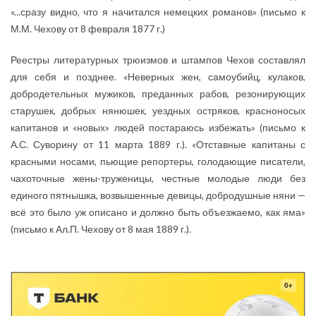
«...сразу видно, что я начитался немецких романов» (письмо к
М.М. Чехову от 8 февраля 1877 г.)
Реестры литературных трюизмов и штампов Чехов составлял
для себя и позднее. «Неверных жен, самоубийц, кулаков,
добродетельных мужиков, преданных рабов, резонирующих
старушек, добрых нянюшек, уездных остряков, красноносых
капитанов и «новых» людей постараюсь избежать» (письмо к
А.С. Суворину от 11 марта 1889 г.). «Отставные капитаны с
красными носами, пьющие репортеры, голодающие писатели,
чахоточные жены-труженицы, честные молодые люди без
единого пятнышка, возвышенные девицы, добродушные няни —
всё это было уж описано и должно быть объезжаемо, как яма»
(письмо к Ал.П. Чехову от 8 мая 1889 г.).