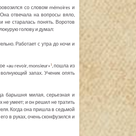
ровозился со словом mémoires и
 Она отвечала на вопросы вяло,
и не старалась понять. Воротов
локурую голову и думал:
ельно. Работает с утра до ночи и
 «au revoir, monsieur»
, пошла из
1
, волнующий запах. Ученик опять
ца барышня милая, серьезная и
х не умеет; и он решил не тратить
теля. Когда она пришла в седьмой
 его в руках, очень сконфузился и