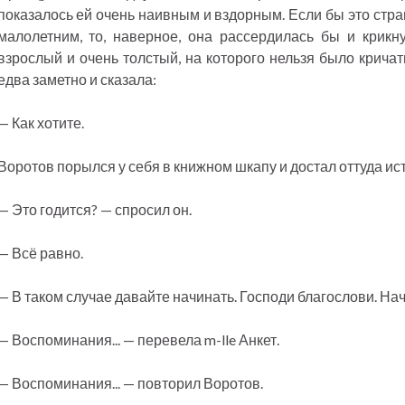
показалось ей очень наивным и вздорным. Если бы это стр
малолетним, то, наверное, она рассердилась бы и крикну
взрослый и очень толстый, на которого нельзя было кричат
едва заметно и сказала:
— Как хотите.
Воротов порылся у себя в книжном шкапу и достал оттуда и
— Это годится? — спросил он.
— Всё равно.
— В таком случае давайте начинать. Господи благослови. Начн
— Воспоминания... — перевела m-lle Анкет.
— Воспоминания... — повторил Воротов.