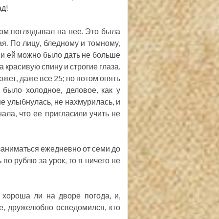
ад!
вом поглядывал на нее. Это была
. По лицу, бледному и томному,
ии ей можно было дать не больше
а красивую спину и строгие глаза.
ожет, даже все 25; но потом опять
 было холодное, деловое, как у
не улыбнулась, не нахмурилась, и
нала, что ее пригласили учить не
 заниматься ежедневно от семи до
по рублю за урок, то я ничего не
 хороша ли на дворе погода, и,
е, дружелюбно осведомился, кто