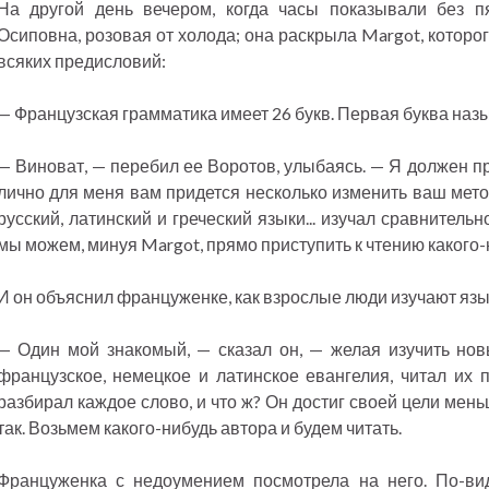
На другой день вечером, когда часы показывали без п
Осиповна, розовая от холода; она раскрыла Margot, которог
всяких предисловий:
— Французская грамматика имеет 26 букв. Первая буква назыв
— Виноват, — перебил ее Воротов, улыбаясь. — Я должен пр
лично для меня вам придется несколько изменить ваш метод
русский, латинский и греческий языки... изучал сравнительн
мы можем, минуя Margot, прямо приступить к чтению какого-
И он объяснил француженке, как взрослые люди изучают язы
— Один мой знакомый, — сказал он, — желая изучить нов
французское, немецкое и латинское евангелия, читал их 
разбирал каждое слово, и что ж? Он достиг своей цели мен
так. Возьмем какого-нибудь автора и будем читать.
Француженка с недоумением посмотрела на него. По-ви