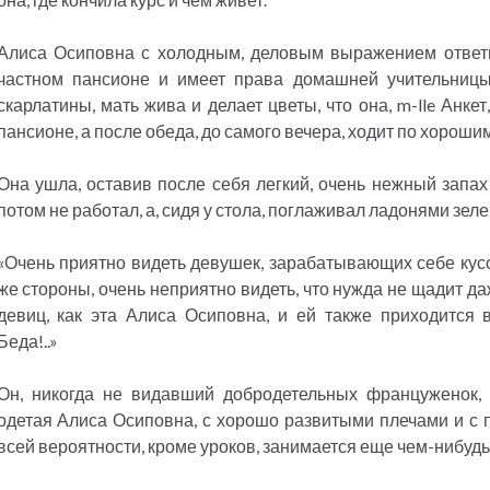
Алиса Осиповна с холодным, деловым выражением ответил
частном пансионе и имеет права домашней учительницы
скарлатины, мать жива и делает цветы, что она, m-lle Анке
пансионе, а после обеда, до самого вечера, ходит по хорошим
Она ушла, оставив после себя легкий, очень нежный запах
потом не работал, а, сидя у стола, поглаживал ладонями зел
«Очень приятно видеть девушек, зарабатывающих себе кусо
же стороны, очень неприятно видеть, что нужда не щадит д
девиц, как эта Алиса Осиповна, и ей также приходится 
Беда!..»
Он, никогда не видавший добродетельных француженок, 
одетая Алиса Осиповна, с хорошо развитыми плечами и с п
всей вероятности, кроме уроков, занимается еще чем-нибудь