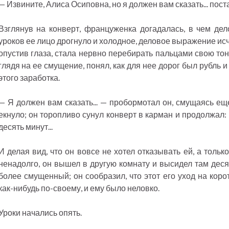
— Извините, Алиса Осиповна, но я должен вам сказать... пост
Взглянув на конверт, француженка догадалась, в чем дел
уроков ее лицо дрогнуло и холодное, деловое выражение исч
опустив глаза, стала нервно перебирать пальцами свою тон
глядя на ее смущение, понял, как для нее дорог был рубль 
этого заработка.
— Я должен вам сказать... — пробормотал он, смущаясь еще
екнуло; он торопливо сунул конверт в карман и продолжал: —
десять минут...
И делая вид, что он вовсе не хотел отказывать ей, а толь
ненадолго, он вышел в другую комнату и высидел там деся
более смущенный; он сообразил, что этот его уход на кор
как-нибудь по-своему, и ему было неловко.
Уроки начались опять.