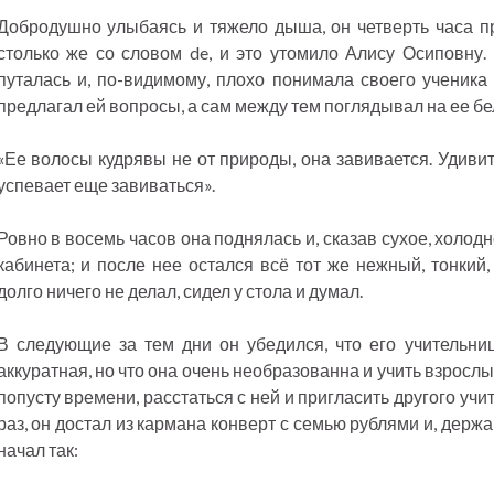
Добродушно улыбаясь и тяжело дыша, он четверть часа п
столько же со словом de, и это утомило Алису Осиповну.
путалась и, по-видимому, плохо понимала своего ученика 
предлагал ей вопросы, а сам между тем поглядывал на ее бе
«Ее волосы кудрявы не от природы, она завивается. Удивит
успевает еще завиваться».
Ровно в восемь часов она поднялась и, сказав сухое, холодное
кабинета; и после нее остался всё тот же нежный, тонкий
долго ничего не делал, сидел у стола и думал.
В следующие за тем дни он убедился, что его учительни
аккуратная, но что она очень необразованна и учить взрослы
попусту времени, расстаться с ней и пригласить другого учи
раз, он достал из кармана конверт с семью рублями и, держа
начал так: