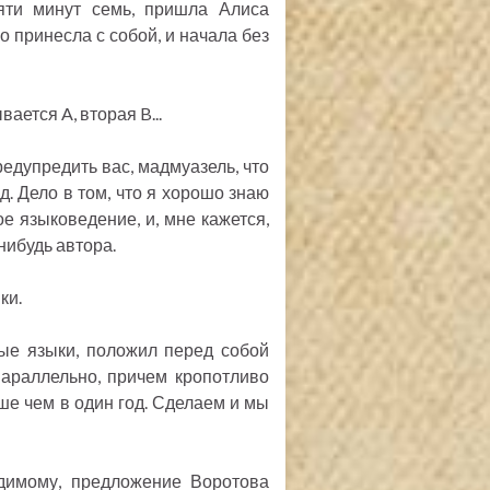
яти минут семь, пришла Алиса
о принесла с собой, и начала без
ается A, вторая B...
едупредить вас, мадмуазель, что
. Дело в том, что я хорошо знаю
ое языковедение, и, мне кажется,
нибудь автора.
ки.
ые языки, положил перед собой
параллельно, причем кропотливо
ьше чем в один год. Сделаем и мы
димому, предложение Воротова