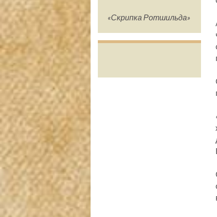
«Скрипка Ротшильда»