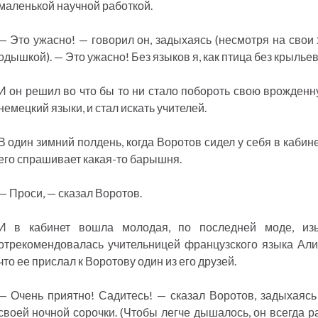
маленькой научной работкой.
— Это ужасно! — говорил он, задыхаясь (несмотря на свои 2
одышкой). — Это ужасно! Без языков я, как птица без крыльев
И он решил во что бы то ни стало побороть свою врожденн
немецкий языки, и стал искать учителей.
В один зимний полдень, когда Воротов сидел у себя в кабине
его спрашивает какая-то барышня.
— Проси, — сказал Воротов.
И в кабинет вошла молодая, по последней моде, из
отрекомендовалась учительницей французского языка Али
что ее прислал к Воротову один из его друзей.
— Очень приятно! Садитесь! — сказал Воротов, задыхаяс
своей ночной сорочки. (Чтобы легче дышалось, он всегда р