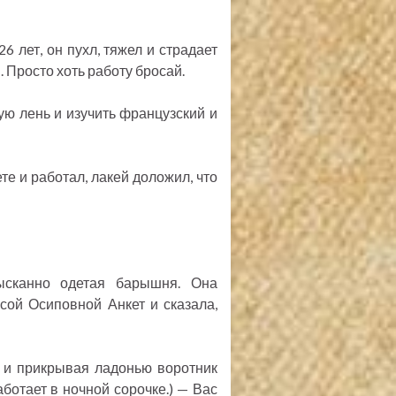
6 лет, он пухл, тяжел и страдает
. Просто хоть работу бросай.
ую лень и изучить французский и
те и работал, лакей доложил, что
ысканно одетая барышня. Она
сой Осиповной Анкет и сказала,
ь и прикрывая ладонью воротник
аботает в ночной сорочке.) — Вас