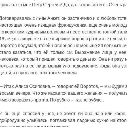
прислал ко мне Петр Сергеич? Да, да... я просил его... Очень р
Договариваясь с m-lle Анкет, он застенчиво и с любопытст
настоящая, очень изящная француженка, еще очень молодая
по коротким кудрявым волосам и неестественно тонкой тал
18 лет; взглянув же на ее широкие, хорошо развитые плечи, н
Воротов подумал, что ей, наверное, не меньше 23 лет, быть м
стало казаться, что ей только 18. Выражение лица у нее
человека, который пришел говорить о деньгах. Она ни разу 
только раз на ее лице мелькнуло недоумение, когда она уз
детей, а взрослого, толстого человека.
— Итак, Алиса Осиповна, — говорил ей Воротов, — мы будем
восьми вечера. Что же касается вашего желания — получать 
имею возразить против. По рублю — так по рублю...
И он еще спросил у нее, не хочет ли она чаю или кофе,
добродушно улыбаясь, поглаживая ладонью сукно на стол
она, где кончила курс и чем живет.