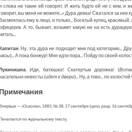
и слова не такие ей говорят. И жить будто ей не с кем, и жи
говорит, вы меня не можете...» Дура девка! Сватался за нее
Засмеялась ему в лицо, и только... Богатый купец, красивый
офицерик. А то, бывает, возьмет какую ни на есть дурацку
читать...
Капитан
. Ну, эта дура не подходит мне под категорию... Др
часы
)... А пока бонжур! Мне идти пора... Пойду по своей холост
Лукинишна
. Иди, батюшка! Скатертью дорожка! (
Вста
касательно невесты (
идет к двери
)... Ну, а тово... по холост
Примечания
Впервые — «Осколки», 1883, № 38, 17 сентября (ценз. разр. 16 сентября
Печатается по журнальному тексту.