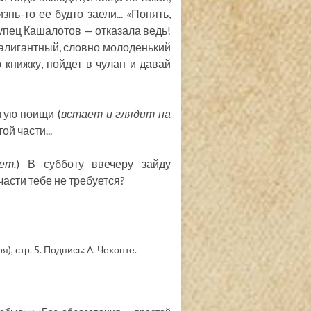
знь-то ее будто заели... «Понять,
 купец Кашалотов — отказала ведь!
, алигантный, словно молоденький
ю книжку, пойдет в чулан и давай
угую поищи (
встает и глядит на
ой части...
ет.
) В субботу ввечеру зайду
ой части тебе не требуется?
), стр. 5. Подпись: А. Чехонте.