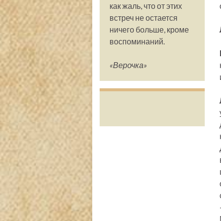
как жаль, что от этих
встреч не остается
ничего больше, кроме
воспоминаний.
«Верочка»