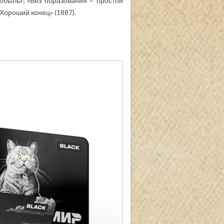
обыль»; «Без образования ~ простой
«Хороший конец» (1887).