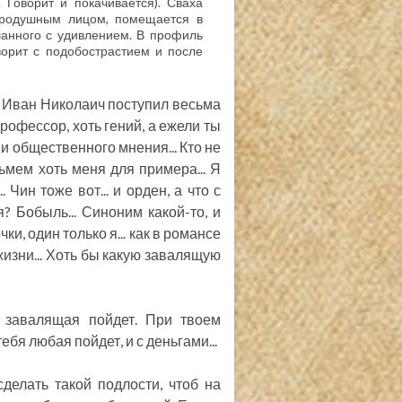
 Говорит и покачивается). Сваха
бродушным лицом, помещается в
шанного с удивлением. В профиль
оворит с подобострастием и после
то Иван Николаич поступил весьма
рофессор, хоть гений, а ежели ты
ни общественного мнения... Кто не
зьмем хоть меня для примера... Я
 Чин тоже вот... и орден, а что с
я? Бобыль... Синоним какой-то, и
чки, один только я... как в романсе
 жизни... Хоть бы какую завалящую
 завалящая пойдет. При твоем
ебя любая пойдет, и с деньгами...
делать такой подлости, чтоб на