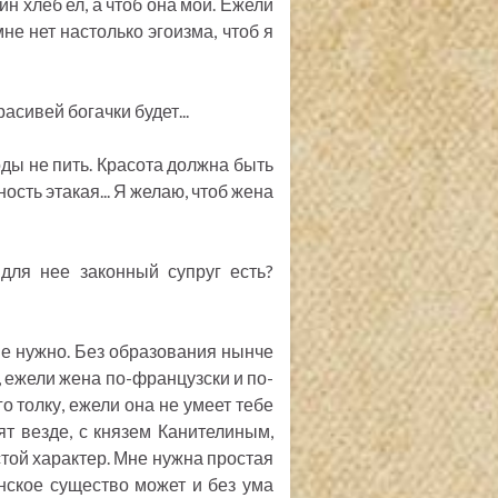
ин хлеб ел, а чтоб она мой. Ежели
мне нет настолько эгоизма, чтоб я
асивей богачки будет...
оды не пить. Красота должна быть
ность этакая... Я желаю, чтоб жена
 для нее законный супруг есть?
не нужно. Без образования нынче
, ежели жена по-французски и по-
го толку, ежели она не умеет тебе
ят везде, с князем Канителиным,
остой характер. Мне нужна простая
нское существо может и без ума