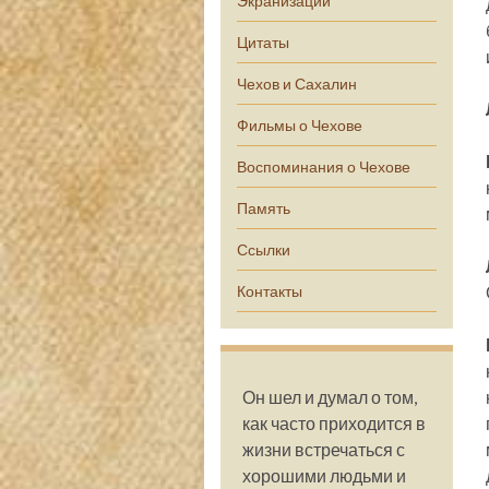
Экранизации
Цитаты
Чехов и Сахалин
Фильмы о Чехове
Воспоминания о Чехове
Память
Ссылки
Контакты
Он шел и думал о том,
как часто приходится в
жизни встречаться с
хорошими людьми и