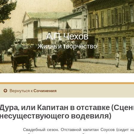
А.П. Чехов
Жизнь и творчество
Вернуться к
Сочинения
Дура, или Капитан в отставке (Сцен
несуществующего водевиля)
Свадебный сезон. Отставной капитан Соусов (сидит н