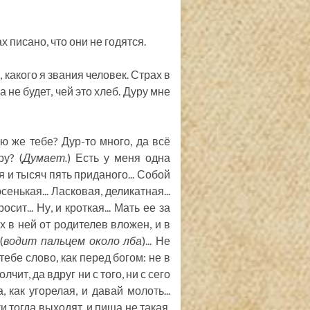
х писано, что они не годятся.
, какого я звания человек. Страх в
а не будет, чей это хлеб. Дуру мне
ую же тебе? Дур-то много, да всё
ру? (
Думает.
) Есть у меня одна
я и тысяч пять приданого... Собой
юсенькая... Ласковая, деликатная...
ит... Ну, и кроткая... Мать ее за
х в ней от родителев вложен, и в
(
водит пальцем около лба
)... Не
тебе слово, как перед богом: не в
лчит, да вдруг ни с того, ни с сего
 как угорелая, и давай молоть...
ки тогда выходят, и пища не такая,