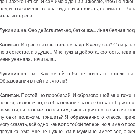
деньгах жениться. Я сам имею деньги и желаю, чтоб не я жен
бедную возьмешь, то она будет чувствовать, понимать... Во 
из-за интереса...
Лукинишна
. Оно действительно, батюшка... Иная бедная покр
Капитан
. И красоты мне тоже не надо. К чему она? С лица в
не в естестве, а в душе... Мне нужны доброта, кротость, невин
меня уважала, почитала...
Лукинишна
. Гм... Как же ей тебя не почитать, ежели ты
Образования в ней нет, что ли?
Капитан
. Постой, не перебивай. И образованной мне тоже 
нельзя, это конечно, но образование разное бывает. Приятно
немецки, на разные голоса там, очень приятно; но что из это
пуговки, положим, пришить? Я образованного класса, прин
могу сказать, всё одно, как вот с тобой теперь, но я имею пр
девушка. Ума мне не нужно. Ум в мужчине имеет вес, а же