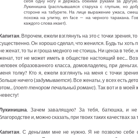
себя одну ногу и держась обеими руками за другую.
Лукинишна (расплывшаяся старуха с глупым, но до
стороне на табурете. На лице выражение ужаса, сме
похожа на улитку, en face — на черного таракана. Г
каждого слова икает).
Капитан
. Впрочем, ежели взглянуть на это с точки зрения, 
существенно. Он хорошо сделал, что женился. Будь ты хоть п
не женат, то ты и гроша медного не стоишь. Ни ценза в тебе, 
женат, тот не может иметь в обществе настоящий вес... Во
человек образованного класса, домовладелец, при деньгах...
меня толку? Кто я, ежели взглянуть на меня с точки зрени
больше ничего (
задумывается
). Все женаты, у всех есть дето
этом... (
поет тенором печальный романс
). Так вот и в моей
невесту!
Лукинишна
. Зачем завалящую? За тебя, батюшка, и не
благородстве и, можно сказать, при твоих таких качествах за т
Капитан
. С деньгами мне не нужно. Я не позволю себе с