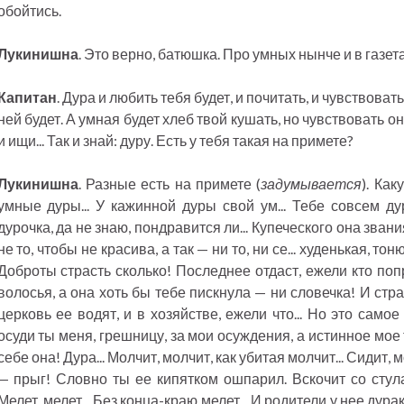
обойтись.
Лукинишна
. Это верно, батюшка. Про умных нынче и в газета
Капитан
. Дура и любить тебя будет, и почитать, и чувствовать
ней будет. А умная будет хлеб твой кушать, но чувствовать он
и ищи... Так и знай: дуру. Есть у тебя такая на примете?
Лукинишна
. Разные есть на примете (
задумывается
). Как
умные дуры... У кажинной дуры свой ум... Тебе совсем ду
дурочка, да не знаю, пондравится ли... Купеческого она звани
не то, чтобы не красива, а так — ни то, ни се... худенькая, тон
Доброты страсть сколько! Последнее отдаст, ежели кто попрос
волосья, а она хоть бы тебе пискнула — ни словечка! И стра
церковь ее водят, и в хозяйстве, ежели что... Но это самое 
осуди ты меня, грешницу, за мои осуждения, а истинное мое 
себе она! Дура... Молчит, молчит, как убитая молчит... Сидит, мо
— прыг! Словно ты ее кипятком ошпарил. Вскочит со стула,
Мелет, мелет... Без конца-краю мелет... И родители у нее дура