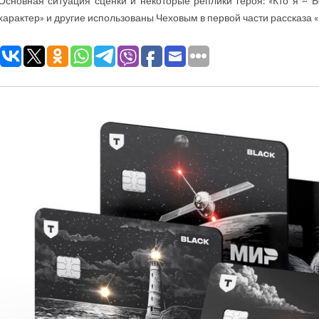
Основная ситуация сценки и некоторые реплики героя: «Кто я ~ Б
характер» и другие использованы Чеховым в первой части рассказа 