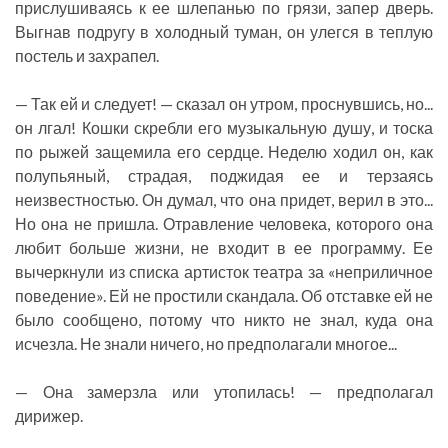
прислушиваясь к ее шлепанью по грязи, запер дверь.
Выгнав подругу в холодный туман, он улегся в теплую
постель и захрапел.
— Так ей и следует! — сказал он утром, проснувшись, но...
он лгал! Кошки скребли его музыкальную душу, и тоска
по рыжей защемила его сердце. Неделю ходил он, как
полупьяный, страдая, поджидая ее и терзаясь
неизвестностью. Он думал, что она придет, верил в это...
Но она не пришла. Отравление человека, которого она
любит больше жизни, не входит в ее программу. Ее
вычеркнули из списка артисток театра за «неприличное
поведение». Ей не простили скандала. Об отставке ей не
было сообщено, потому что никто не знал, куда она
исчезла. Не знали ничего, но предполагали многое...
— Она замерзла или утопилась! — предполагал
дирижер.