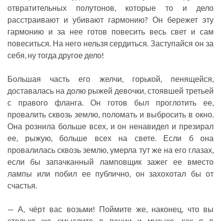
отвратительных полутонов, которые то и дело
расстраивают и убивают гармонию? Он бережет эту
гармонию и за нее готов повесить весь свет и сам
повеситься. На него нельзя сердиться. Заступайся он за
себя, ну тогда другое дело!
Большая часть его желчи, горькой, пенящейся,
доставалась на долю рыжей девочки, стоявшей третьей
с правого фланга. Он готов был проглотить ее,
провалить сквозь землю, поломать и выбросить в окно.
Она рознила больше всех, и он ненавидел и презирал
ее, рыжую, больше всех на свете. Если б она
провалилась сквозь землю, умерла тут же на его глазах,
если бы запачканный ламповщик зажег ее вместо
лампы или побил ее публично, он захохотал бы от
счастья.
— А, чёрт вас возьми! Поймите же, наконец, что вы
столько же смыслите в пении и музыке, как я в