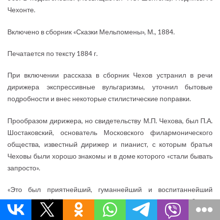
Чехонте.
Включено в сборник «Сказки Мельпомены», М., 1884.
Печатается по тексту 1884 г.
При включении рассказа в сборник Чехов устранил в речи
дирижера экспрессивные вульгаризмы, уточнил бытовые
подробности и внес некоторые стилистические поправки.
Прообразом дирижера, но свидетельству М.П. Чехова, был П.А.
Шостаковский, основатель Московского филармонического
общества, известный дирижер и пианист, с которым братья
Чеховы были хорошо знакомы и в доме которого «стали бывать
запросто».
«Это был приятнейший, гуманнейший и воспитаннейший
человек <...> Но если дело касалось музыки, которую он обожал,
то он забывал обо всем на свете, превращался в льва и готов