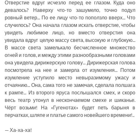
Отверстие вдруг исчезло перед ее глазом. Куда оно
девалось? Наверху что-то зашумело, точно подул
ровный ветер... По ее лицу что-то поползло вверх... Что
случилось? Она начала глазом искать отверстие, чтобы
увидеть любимое лицо, но вместо отверстия она
увидала вдруг целую массу света, высокую и глубокую...
В массе света замелькало бесчисленное множество
огней и голов, и между этими разнообразными головами
она увидела дирижерскую голову... Дирижерская голова
посмотрела на нее и замерла от изумления... Потом
изумление уступило место невыразимому ужасу и
отчаянию... Она, сама того не замечая, сделала полшага
к рампе... Из второго яруса послышался смех, и скоро
весь театр утонул в нескончаемом смехе и шиканье.
Чёрт возьми! На «Гугенотах» будет петь барыня в
перчатках, шляпе и платье самого новейшего времени!..
— Ха-ха-ха!