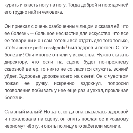
курить и класть ногу на ногу. Тогда добрей и порядочней
его трудно найти человека.
Он приехал с очень озабоченным лицом и сказал ей, что
ее болезнь — большое несчастие для искусства, что все
ее товарищи и он сам готовы всё отдать для того только,
чтобы «notre petit rossignol»
был здоров и покоен. О, эти
1
болезни! Они многое отняли у искусства. Нужно сказать
директору, что если на сцене будет по-прежнему
сквозной ветер, то никто не согласится служить, всякий
уйдет. Здоровье дороже всего на свете! Он с чувством
пожал ее ручку, искренно вздохнул, попросил
позволения побывать у нее еще раз и уехал, проклиная
болезни.
Славный малый! Но зато, когда она сказалась здоровой
и пожаловала на сцену, он опять послал ее к «самому
черному» чёрту, и опять по лицу его забегали молнии.