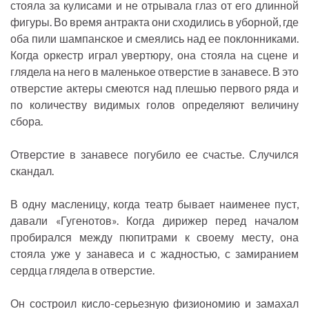
стояла за кулисами и не отрывала глаз от его длинной
фигуры. Во время антракта они сходились в уборной, где
оба пили шампанское и смеялись над ее поклонниками.
Когда оркестр играл увертюру, она стояла на сцене и
глядела на него в маленькое отверстие в занавесе. В это
отверстие актеры смеются над плешью первого ряда и
по количеству видимых голов определяют величину
сбора.
Отверстие в занавесе погубило ее счастье. Случился
скандал.
В одну масленицу, когда театр бывает наименее пуст,
давали «Гугенотов». Когда дирижер перед началом
пробирался между пюпитрами к своему месту, она
стояла уже у занавеса и с жадностью, с замиранием
сердца глядела в отверстие.
Он состроил кисло-серьезную физиономию и замахал