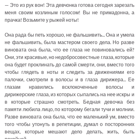
— Это из рук вон! Эта девчонка готова сегодня зарезать
меня своим козлиным голосом! Вы не примадонна, а
прачка! Возьмите у рыжей ноты!
Она рада бы петь хорошо, не фальшивить... Она и умела
не фальшивить, была мастером своего дела. Но разве
виновата она была, что ее глаза не повиновались ей?
Они, эти красивые, но недобросовестные глаза, которые
она будет проклинать до самой смерти, они, вместо того
чтобы глядеть в ноты и следить за движениями его
палочки, смотрели в волосы и в глаза дирижера... Ее
глазам нравились всклокоченные волосы и
дирижерские глаза, из которых сыпались на нее искры и
в которые страшно смотреть. Бедная девочка без
памяти любила лицо, по которому бегали тучи и молнии.
Разве виновата она была, что ее маленький ум, вместо
того чтобы утонуть в репетиции, думал о посторонних
вещах, которые мешают дело делать, жить, быть
покойной...