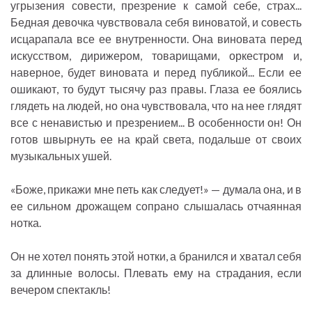
угрызения совести, презрение к самой себе, страх...
Бедная девочка чувствовала себя виноватой, и совесть
исцарапала все ее внутренности. Она виновата перед
искусством, дирижером, товарищами, оркестром и,
наверное, будет виновата и перед публикой... Если ее
ошикают, то будут тысячу раз правы. Глаза ее боялись
глядеть на людей, но она чувствовала, что на нее глядят
все с ненавистью и презрением... В особенности он! Он
готов швырнуть ее на край света, подальше от своих
музыкальных ушей.
«Боже, прикажи мне петь как следует!» — думала она, и в
ее сильном дрожащем сопрано слышалась отчаянная
нотка.
Он не хотел понять этой нотки, а бранился и хватал себя
за длинные волосы. Плевать ему на страдания, если
вечером спектакль!