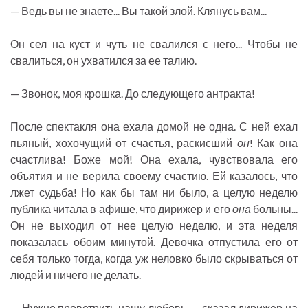
— Ведь вы не знаете... Вы такой злой. Клянусь вам...
Он сел на куст и чуть не свалился с него... Чтобы не
свалиться, он ухватился за ее талию.
— Звонок, моя крошка. До следующего антракта!
После спектакля она ехала домой не одна. С ней ехал
пьяный, хохочущий от счастья, раскисший
он
! Как она
счастлива! Боже мой! Она ехала, чувствовала его
объятия и не верила своему счастию. Ей казалось, что
лжет судьба! Но как бы там ни было, а целую неделю
публика читала в афише, что дирижер и его
она
больны...
Он не выходил от нее целую неделю, и эта неделя
показалась обоим минутой. Девочка отпустила его от
себя только тогда, когда уж неловко было скрываться от
людей и ничего не делать.
— Нужно проветрить нашу любовь, — сказал дирижер на