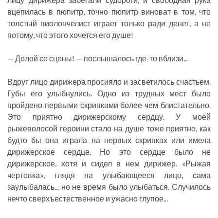
вцепилась в пюпитр, точно пюпитр виноват в том, что
толстый виолончелист играет только ради денег, а не
потому, что этого хочется его душе!
— Долой со сцены! — послышалось где-то вблизи...
Вдруг лицо дирижера просияло и засветилось счастьем.
Губы его улыбнулись. Одно из трудных мест было
пройдено первыми скрипками более чем блистательно.
Это приятно дирижерскому сердцу. У моей
рыжеволосой героини стало на душе тоже приятно, как
будто бы она играла на первых скрипках или имела
дирижерское сердце. Но это сердце было не
дирижерское, хотя и сидел в нем дирижер. «Рыжая
чертовка», глядя на улыбающееся лицо, сама
заулыбалась... но не время было улыбаться. Случилось
нечто сверхъестественное и ужасно глупое...