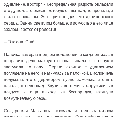
Удивление, восторг и беспредельная радость овладели
его душой. Его рыжая, которую он выгнал, не пропала, а
стала великаном. Это приятно для его дирижерского
сердца. Одним светилом больше, и искусство в его лице
захлебывается от радости!
— Это она! Она!
Палочка замерла в одном положении, и когда он, желая
поправить дело, махнул ею, она выпала из его рук и
застучала по полу... Первая скрипка с удивлением
поглядела на него и нагнулась за палочкой. Виолончель
подумала, что с дирижером дурно, замолкла и опять
начала, но невпопад... Звуки завертелись, закружились в
воздухе и, ища выхода из беспорядка, затянули
возмутительную резь...
Она, рыжая Маргарита, вскочила и гневным взором
измерила «этих пьяниц», которые... Она побледнела, и