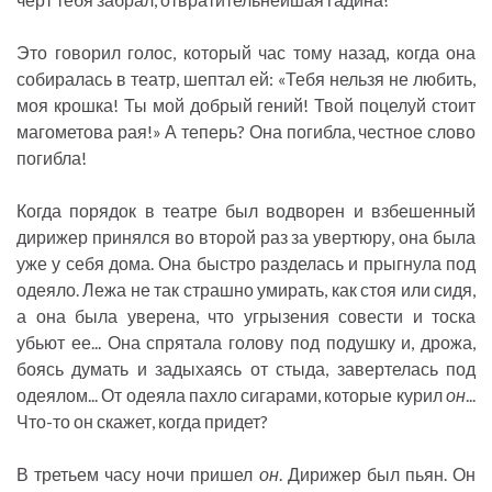
Это говорил голос, который час тому назад, когда она
собиралась в театр, шептал ей: «Тебя нельзя не любить,
моя крошка! Ты мой добрый гений! Твой поцелуй стоит
магометова рая!» А теперь? Она погибла, честное слово
погибла!
Когда порядок в театре был водворен и взбешенный
дирижер принялся во второй раз за увертюру, она была
уже у себя дома. Она быстро разделась и прыгнула под
одеяло. Лежа не так страшно умирать, как стоя или сидя,
а она была уверена, что угрызения совести и тоска
убьют ее... Она спрятала голову под подушку и, дрожа,
боясь думать и задыхаясь от стыда, завертелась под
одеялом... От одеяла пахло сигарами, которые курил
он
...
Что-то он скажет, когда придет?
В третьем часу ночи пришел
он
. Дирижер был пьян. Он