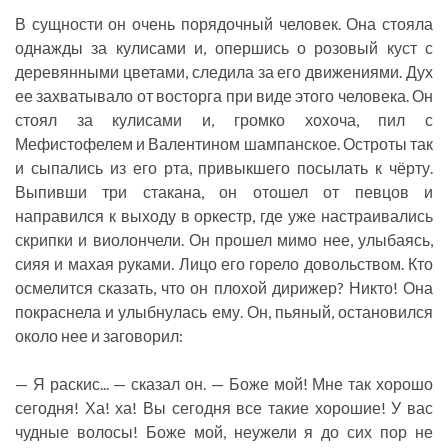
В сущности он очень порядочный человек. Она стояла
однажды за кулисами и, опершись о розовый куст с
деревянными цветами, следила за его движениями. Дух
ее захватывало от восторга при виде этого человека. Он
стоял за кулисами и, громко хохоча, пил с
Мефистофелем и Валентином шампанское. Остроты так
и сыпались из его рта, привыкшего посылать к чёрту.
Выпивши три стакана, он отошел от певцов и
направился к выходу в оркестр, где уже настраивались
скрипки и виолончели. Он прошел мимо нее, улыбаясь,
сияя и махая руками. Лицо его горело довольством. Кто
осмелится сказать, что он плохой дирижер? Никто! Она
покраснела и улыбнулась ему. Он, пьяный, остановился
около нее и заговорил:
— Я раскис... — сказал он. — Боже мой! Мне так хорошо
сегодня! Ха! ха! Вы сегодня все такие хорошие! У вас
чудные волосы! Боже мой, неужели я до сих пор не