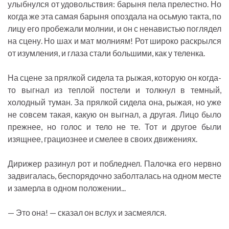
улыбнулся от удовольствия: барыня пела прелестно. Но
когда же эта самая барыня опоздала на осьмую такта, по
лицу его пробежали молнии, и он с ненавистью поглядел
на сцену. Но шах и мат молниям! Рот широко раскрылся
от изумления, и глаза стали большими, как у теленка.
На сцене за прялкой сидела та рыжая, которую он когда-
то выгнал из теплой постели и толкнул в темный,
холодный туман. За прялкой сидела она, рыжая, но уже
не совсем такая, какую он выгнал, а другая. Лицо было
прежнее, но голос и тело не те. Тот и другое были
изящнее, грациознее и смелее в своих движениях.
Дирижер разинул рот и побледнел. Палочка его нервно
задвигалась, беспорядочно заболталась на одном месте
и замерла в одном положении...
— Это она! — сказал он вслух и засмеялся.