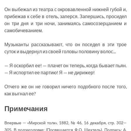
Он выбежал из театра с окровавленной нижней губой и,
прибежав к себе в отель, заперся. Запершись, просидел
он три дня и три ночи, занимаясь самосозерцанием и
самобичеванием.
Музыканты рассказывают, что он поседел в эти трое
суток и выдернул из своей головы половину волос...
— Я оскорбил ее! — плачет он теперь, когда бывает пьян.
— Я испортил ее партию! Я — не дирижер!
Отчего же он не говорил ничего подобного после того,
как выгнал ее?
Примечания
Впервые — «Мирской толк», 1882, № 46, 16 декабря, стр. 302—
305. В подзаголовке: (Посвящается Ф.О. Шехтель). Подпись: А.