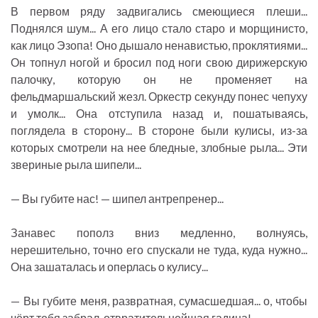
В первом ряду задвигались смеющиеся плеши...
Поднялся шум... А его лицо стало старо и морщинисто,
как лицо Эзопа! Оно дышало ненавистью, проклятиями...
Он топнул ногой и бросил под ноги свою дирижерскую
палочку, которую он не променяет на
фельдмаршальский жезл. Оркестр секунду понес чепуху
и умолк... Она отступила назад и, пошатываясь,
поглядела в сторону... В стороне были кулисы, из-за
которых смотрели на нее бледные, злобные рыла... Эти
звериные рыла шипели...
— Вы губите нас! — шипел антрепренер...
Занавес пополз вниз медленно, волнуясь,
нерешительно, точно его спускали не туда, куда нужно...
Она зашаталась и оперлась о кулису...
— Вы губите меня, развратная, сумасшедшая... о, чтобы
чёрт тебя забрал, отвратительнейшая гадина!