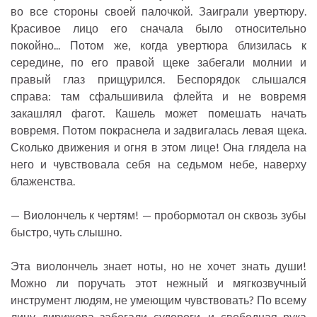
во все стороны своей палочкой. Заиграли увертюру.
Красивое лицо его сначала было относительно
покойно... Потом же, когда увертюра близилась к
середине, по его правой щеке забегали молнии и
правый глаз прищурился. Беспорядок слышался
справа: там сфальшивила флейта и не вовремя
закашлял фагот. Кашель может помешать начать
вовремя. Потом покраснела и задвигалась левая щека.
Сколько движения и огня в этом лице! Она глядела на
него и чувствовала себя на седьмом небе, наверху
блаженства.
— Виолончель к чертям! — пробормотал он сквозь зубы
быстро, чуть слышно.
Эта виолончель знает ноты, но не хочет знать души!
Можно ли поручать этот нежный и мягкозвучный
инструмент людям, не умеющим чувствовать? По всему
лицу дирижера забегали судороги, и свободная рука