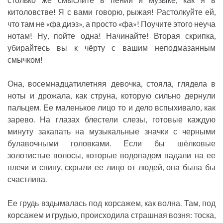
китоловстве! Я с вами говорю, рыжая! Растолкуйте ей,
что там не «фа диэз», а просто «фа»! Поучите этого неуча
нотам! Ну, пойте одна! Начинайте! Вторая скрипка,
убирайтесь вы к чёрту с вашим неподмазанным
смычком!
Она, восемнадцатилетняя девочка, стояла, глядела в
ноты и дрожала, как струна, которую сильно дернули
пальцем. Ее маленькое лицо то и дело вспыхивало, как
зарево. На глазах блестели слезы, готовые каждую
минуту закапать на музыкальные значки с черными
булавочными головками. Если бы шёлковые
золотистые волосы, которые водопадом падали на ее
плечи и спину, скрыли ее лицо от людей, она была бы
счастлива.
Ее грудь вздымалась под корсажем, как волна. Там, под
корсажем и грудью, происходила страшная возня: тоска,