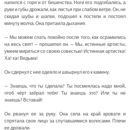
напился с горя и от бешенства. Ноги его подгибались, а
руки и губы дрожали, как листья при слабом ветре. Он, не
скидая шубы и шапки, подошел к постели и постоял
минуту молча. Она притаила дыхание.
— Мы можем спать покойно после того, как осрамились
на весь свет! — прошипел он. — Мы, истинные артисты,
умеем мириться со своею совестью! Истинная артистка!
Ха! ха! Ведьма!
Он сдернул с нее одеяло и швырнул его к камину.
— Знаешь, что ты сделала? Ты посмеялась надо мной,
чтоб чёрт забрал тебя! Ты знаешь это? Или ты не
знаешь? Вставай!
Он рванул ее за руку. Она села на край кровати и
спрятала свое лицо за спутавшимися волосами. Плечи
ее дрожали.