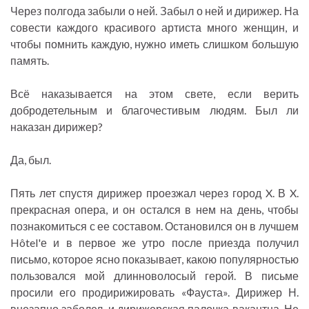
Через полгода забыли о ней. Забыл о ней и дирижер. На
совести каждого красивого артиста много женщин, и
чтобы помнить каждую, нужно иметь слишком большую
память.
Всё наказывается на этом свете, если верить
добродетельным и благочестивым людям. Был ли
наказан дирижер?
Да, был.
Пять лет спустя дирижер проезжал через город X. В X.
прекрасная опера, и он остался в нем на день, чтобы
познакомиться с ее составом. Остановился он в лучшем
Hôtel'е и в первое же утро после приезда получил
письмо, которое ясно показывает, какою популярностью
пользовался мой длинноволосый герой. В письме
просили его продирижировать «Фауста». Дирижер Н.
внезапно заболел, и дирижерская палочка вакантна. Не