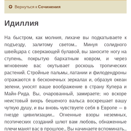
Вернуться к
Сочинения
Идиллия
На быстром, как молния, лихаче вы подкатываете к
подъезду, залитому светом... Минуя солидного
швейцара с сверкающей булавой, вы заносите ногу на
ступень, покрытую бархатным ковром, и через
мгновение вас окутывает роскошь тропических
растений. Стройные пальмы, латании и филодендроны
отражаются в бесконечных зеркалах и, образуя океан
зелени, уносят ваше воображение в страну Купера и
Майн-Рида. Вы, очарованный, замираете; но вскоре
неистовый вихрь бешеного вальса воскрешает вашу
чуткую душу, и вы вновь чувствуете себя в Европе — в
гнезде цивилизации... Огненные взоры неземных,
поэтических созданий шлют вам любовь, обнаженные
плечи манят вас в прошлое... Вы начинаете вспоминать...