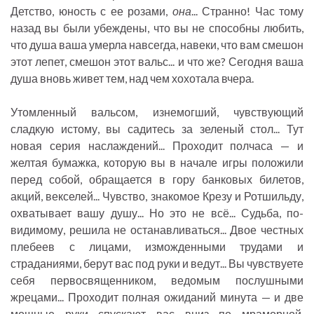
Детство, юность с ее розами,
она
... Странно! Час тому
назад вы были убеждены, что вы не способны любить,
что душа ваша умерла навсегда, навеки, что вам смешон
этот лепет, смешон этот вальс... и что же? Сегодня ваша
душа вновь живет тем, над чем хохотала вчера.
Утомленный вальсом, изнемогший, чувствующий
сладкую истому, вы садитесь за зеленый стол... Тут
новая серия наслаждений... Проходит полчаса — и
желтая бумажка, которую вы в начале игры положили
перед собой, обращается в гору банковых билетов,
акций, векселей... Чувство, знакомое Крезу и Ротшильду,
охватывает вашу душу... Но это не всё... Судьба, по-
видимому, решила не останавливаться... Двое честных
плебеев с лицами, изможденными трудами и
страданиями, берут вас под руки и ведут... Вы чувствуете
себя первосвященником, ведомым послушными
жрецами... Проходит полная ожиданий минута — и две
мощные руки спускают вас вниз по мраморной,