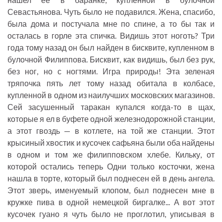
Севастьянова. Чуть было не подавился. Жена, спасибо,
была дома и постучала мне по спине, а то бы так и
осталась в горле эта спичка. Видишь этот ноготь? Три
года тому назад он был найден в бисквите, купленном в
булочной Филиппова. Бисквит, как видишь, был без рук,
без ног, но с ногтями. Игра природы! Эта зеленая
тряпочка пять лет тому назад обитала в колбасе,
купленной в одном из наилучших московских магазинов.
Сей засушенный таракан купался когда-то в щах,
которые я ел в буфете одной железнодорожной станции,
а этот гвоздь — в котлете, на той же станции. Этот
крысиный хвостик и кусочек сафьяна были оба найдены
в одном и том же филипповском хлебе. Кильку, от
которой остались теперь Одни только косточки, жена
нашла в торте, который был поднесен ей в день ангела.
Этот зверь, именуемый клопом, был поднесен мне в
кружке пива в одной немецкой биргалке... А вот этот
кусочек гуано я чуть было не проглотил, уписывая в