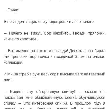
— Гляди!
Я поглядел в ящик и не увидел решительно ничего.
— Ничего не вижу... Сор какой-то... Гвозди, тряпочки,
какие-то хвостики...
— Вот именно на это-то и погляди! Десять лет собирал
эти тряпочки, веревочки и гвоздички! Знаменательная
коллекция.
И Миша сгреб в руки весь сор и высыпал его на газетный
лист.
— Видишь эту обгоревшую спичку? — сказал он,
показывая мне обыкновенную, слегка обуглившуюся
спичку. — Это интересная спичка. В прошлом году я
нашел ее в баранке, купленной в булочной