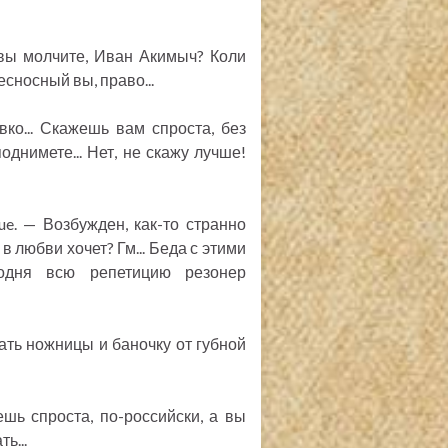
 вы молчите, Иван Акимыч? Коли
сносный вы, право...
вко... Скажешь вам спроста, без
поднимете... Нет, не скажу лучше!
e. — Возбужден, как-то странно
 в любви хочет? Гм... Беда с этими
годня всю репетицию резонер
вать ножницы и баночку от губной
ажешь спроста, по-российски, а вы
ь...