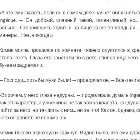
«А что ему сказать, если он в самом деле начнет объяснят
ingénue. — Он добрый, славный такой, талантливый, но..
больно... Сгорбившись ходит, и на лице какие-то волдыри...
манеры... Нет, никогда!»
Комик молча прошелся по комнате, тяжело опустился в кре
стола газету. Глаза его забегали по газете, словно ища чег
букве и задремали.
— Господи... хоть бы мухи были! — проворчал он. — Все-таки в
«Впрочем, у него глаза недурны, — продолжала думать ingén
так это характер, а у мужчины не так важна красота, как душа
пойти за него, но так жить с ним... ни за что! Как он, однако,
чего он робеет, не понимаю!»
Комик тяжело вздохнул и крякнул. Видно было, что ему дор
красен, как рак, и покривил рот в сторону... На лице его выра