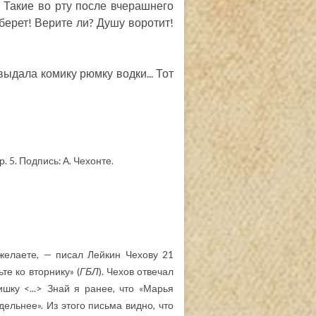
! Такие во рту после вчерашнего
зберет! Верите ли? Душу воротит!
выдала комику рюмку водки... Тот
. 5. Подпись: А. Чехонте.
 желаете, — писал Лейкин Чехову 21
е ко вторнику» (
ГБЛ
). Чехов отвечал
ку <...> Знай я ранее, что «Марья
дельнее». Из этого письма видно, что