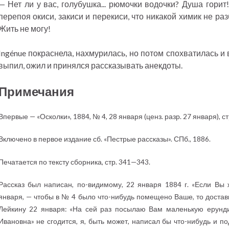
— Нет ли у вас, голубушка... рюмочки водочки? Душа горит
перепоя окиси, закиси и перекиси, что никакой химик не ра
Жить не могу!
Ingénue покраснела, нахмурилась, но потом спохватилась и 
выпил, ожил и принялся рассказывать анекдоты.
Примечания
Впервые — «Осколки», 1884, № 4, 28 января (ценз. разр. 27 января), стр
Включено в первое издание сб. «Пестрые рассказы». СПб., 1886.
Печатается по тексту сборника, стр. 341—343.
Рассказ был написан, по-видимому, 22 января 1884 г. «Если Вы
января, — чтобы в № 4 было что-нибудь помещено Ваше, то доставьт
Лейкину 22 января: «На сей раз посылаю Вам маленькую ерундиш
Ивановна» не сгодится, я, быть может, написал бы что-нибудь и по