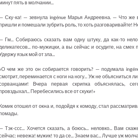
минут пять в молчании...
— Ску-ка! — зевнула ingénue Марья Андреевна. — Что же
пришли и помешали зубрить роль, то хоть разговаривайте! Не
— Гм... Собираюсь сказать вам одну штуку, да как-то нело
деликатесов... по-мужицки, а вы сейчас и осудите, на смех 
Удержу язык мой от зла...
«О чем же это он собирается говорить? — подумала ingénu
смотрит, переминается с ноги на ногу... Уж не объясниться ли
сорванцами! Вчера первая скрипка объяснялась, се
провздыхал... Перебесились все от скуки!»
Комик отошел от окна и, подойдя к комоду, стал рассматри
помады.
— Тэк-ссс... Хочется сказать, а боюсь... неловко... Вам ск
сейчас: невежа! мужик! то да се... Знаем вас... Лучше уж молчат