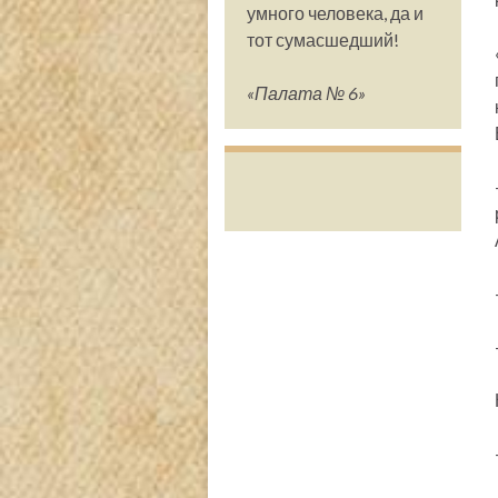
умного человека, да и
тот сумасшедший!
«Палата № 6»