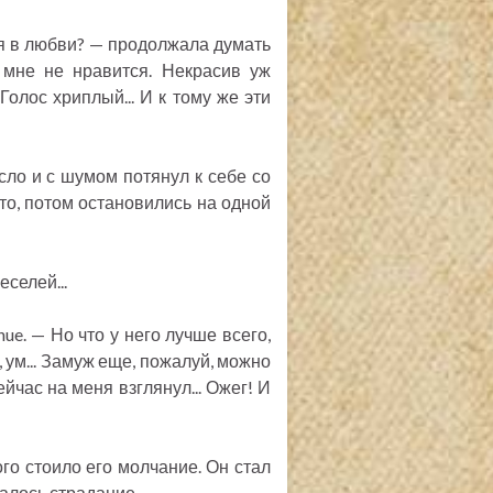
ься в любви? — продолжала думать
. мне не нравится. Некрасив уж
 Голос хриплый... И к тому же эти
сло и с шумом потянул к себе со
о-то, потом остановились на одной
еселей...
ue. — Но что у него лучше всего,
, ум... Замуж еще, пожалуй, можно
 сейчас на меня взглянул... Ожег! И
ого стоило его молчание. Он стал
жалось страдание...