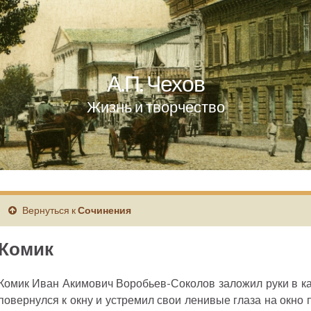
А.П. Чехов
Жизнь и творчество
Вернуться к
Сочинения
Комик
Комик Иван Акимович Воробьев-Соколов заложил руки в к
повернулся к окну и устремил свои ленивые глаза на окно