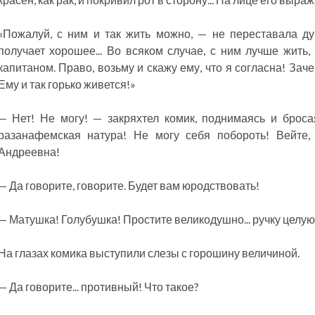
«Пожалуй, с ним и так жить можно, — не переставала ду
получает хорошее... Во всяком случае, с ним лучше жить
капитаном. Право, возьму и скажу ему, что я согласна! Заче
Ему и так горько живется!»
— Нет! Не могу! — закряхтел комик, поднимаясь и броса
разанафемская натура! Не могу себя побороть! Вейте,
Андреевна!
— Да говорите, говорите. Будет вам юродствовать!
— Матушка! Голубушка! Простите великодушно... ручку целую
На глазах комика выступили слезы с горошину величиной.
— Да говорите... противный! Что такое?