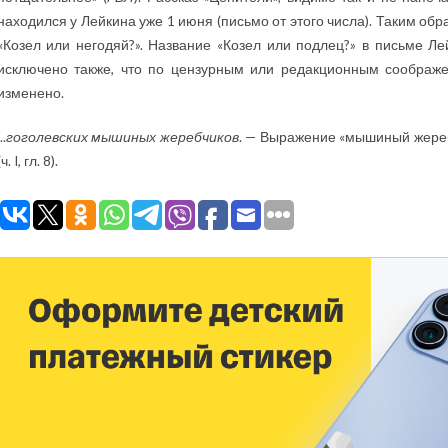
находился у Лейкина уже 1 июня (письмо от этого числа). Таким обр
«Козел или негодяй?». Название «Козел или подлец?» в письме Ле
исключено также, что по цензурным или редакционным соображ
изменено.
..
гоголевских мышиных жеребчиков
. — Выражение «мышиный жереб
(ч. I, гл. 8).