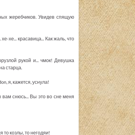
ных жеребчиков. Увидев спящую
е-хе... красавица... Как жаль, что
рузлой рукой и... чмок! Девушка
на старца.
on, я, кажется, уснула!
я вам снюсь... Вы это во сне меня
 то козлы, то негодяи!