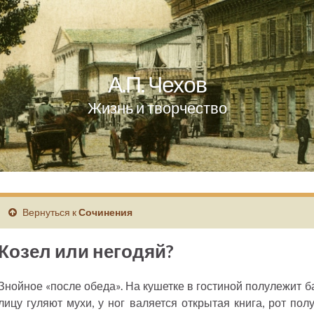
А.П. Чехов
Жизнь и творчество
Вернуться к
Сочинения
Козел или негодяй?
Знойное «после обеда». На кушетке в гостиной полулежит 
лицу гуляют мухи, у ног валяется открытая книга, рот полу