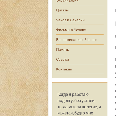
Экранизации
Цитаты
Чехов и Сахалин
Фильмы о Чехове
Воспоминания о Чехове
Память
Ссылки
Контакты
Когда я работаю
подолгу, без устали,
тогда мысли полегче, и
кажется, будто мне