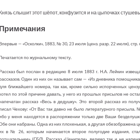
Князь слышит этот шёпот, конфузится и на цыпочках стушевы
Примечания
Впервые — «Осколки», 1883, № 30, 23 июля (ценз. разр. 22 июля), стр.
Печатается по журнальному тексту.
Рассказ был послан в редакцию 8 июля 1883 г. Н.А. Лейкин извещ
рассказов. Один из них он называет сам — «Из дневника помощника
для ближайшего номера, так как, кроме сильно испорченных цензу
хотел по этой причине давать, у него из прошлых присылов не оста
напечатан рассказ «Весь в дедушку». Это второй рассказ из пол
писал Чехову: «От Вас так давно не было литературного присыла. 
ибо у меня находятся в распоряжении только две Ваши безделушки
Обе они набраны. Одна из них плохенькая, а другая обезображена ц
их в № 26, которым начинается второе полугодие издания, ст
потщательнее» (
ГБЛ
). Рассказ «Ценители», видимо так и не напе