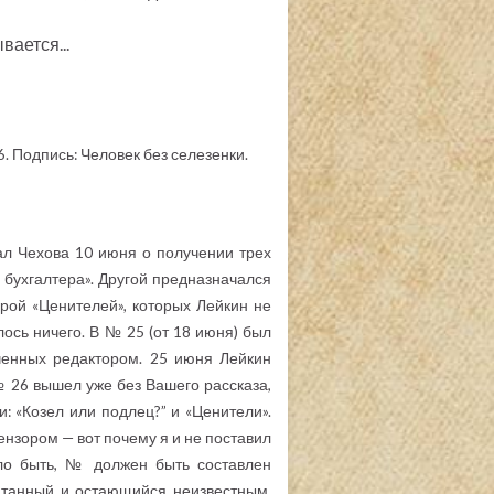
вается...
 6. Подпись: Человек без селезенки.
ал Чехова 10 июня о получении трех
 бухгалтера». Другой предназначался
рой «Ценителей», которых Лейкин не
лось ничего. В № 25 (от 18 июня) был
ученных редактором. 25 июня Лейкин
№ 26 вышел уже без Вашего рассказа,
: «Козел или подлец?” и «Ценители».
ензором — вот почему я и не поставил
ало быть, № должен быть составлен
чатанный и остающийся неизвестным,