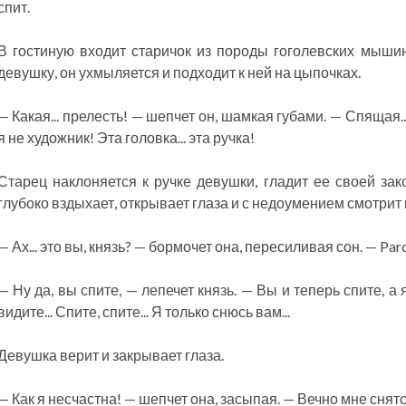
спит.
В гостиную входит старичок из породы гоголевских мыши
девушку, он ухмыляется и подходит к ней на цыпочках.
— Какая... прелесть! — шепчет он, шамкая губами. — Спящая... х
я не художник! Эта головка... эта ручка!
Старец наклоняется к ручке девушки, гладит ее своей зако
глубоко вздыхает, открывает глаза и с недоумением смотрит 
— Ах... это вы, князь? — бормочет она, пересиливая сон. — Pard
— Ну да, вы спите, — лепечет князь. — Вы и теперь спите, а 
видите... Спите, спите... Я только снюсь вам...
Девушка верит и закрывает глаза.
— Как я несчастна! — шепчет она, засыпая. — Вечно мне снятся