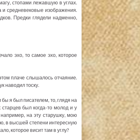
магу, стопами лежавшую в углах.
а и средневековые изображения.
дков. Предки глядели надменно,
ало эхо, то самое эхо, которое
в этом плаче слышалось отчаяние.
ук наводил тоску.
 бы я был писателем, то, глядя на
 старцев был когда-то молод и у
, например, на эту старушку, мою
ю, в высшей степени интересную
ало, которое висит там в углу?