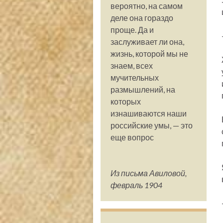
вероятно, на самом
деле она гораздо
проще. Да и
заслуживает ли она,
жизнь, которой мы не
знаем, всех
мучительных
размышлений, на
которых
изнашиваются наши
российские умы, — это
еще вопрос
Из письма Авиловой,
февраль 1904