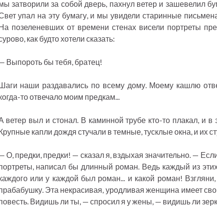
мы затворили за собой дверь, пахнул ветер и зашевелил бу
Свет упал на эту бумагу, и мы увидели старинные письмен
На позеленевших от времени стенах висели портреты пре
сурово, как будто хотели сказать:
— Выпороть бы тебя, братец!
Шаги наши раздавались по всему дому. Моему кашлю отвеч
когда-то отвечало моим предкам...
А ветер выл и стонал. В каминной трубе кто-то плакал, и 
Крупные капли дождя стучали в темные, тусклые окна, и их ст
— О, предки, предки! — сказал я, вздыхая значительно. — Если
портреты, написал бы длинный роман. Ведь каждый из этих
каждого или у каждой был роман... и какой роман! Взгляни
прабабушку. Эта некрасивая, уродливая женщина имеет сво
повесть. Видишь ли ты, — спросил я у жены, — видишь ли зерк