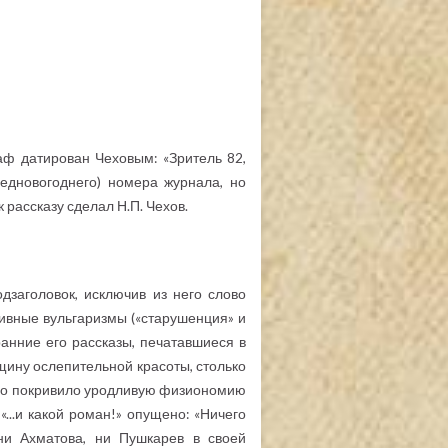
аф датирован Чеховым: «Зритель 82,
редновогоднего) номера журнала, но
рассказу сделал Н.П. Чехов.
дзаголовок, исключив из него слово
сивные вульгаризмы («старушенция» и
ранние его рассказы, печатавшиеся в
ину ослепительной красоты, столько
кало покривило уродливую физиономию
...и какой роман!» опущено: «Ничего
 ни Ахматова, ни Пушкарев в своей