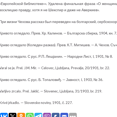
«Европейской библиотеке»». Удалена финальная фраза «О женщины
восклицаю правду, хотя я не Шекспир и даже не Аверкиев».
При жизни Чехова рассказ был переведен на болгарский, сербскохор
Кривото огледало. Прев. Хр. Калинов. — Българска сбирка, 1904, кн. 7.
Криво огледало (Коледен разказ). Прев. К.Т. Митишев. — А. Чехов. Съч
Криво огледало. С рус. Р.П. Лешјанин. — Народни Лист, I, 1901, № 8.
Varal se je. Prel. J.M. Mir. — Celovec, Ljubljana, Prevalje, 20/1901, br. 22.
Криво огледало. С рус. Б. Топаловиђ. — Јавност, I, 1903, № 36.
Varljivo zrcalo. Prel. Jaklić. — Slovenec, Ljubljana, 31/1903, br. 219.
Krivé jrkadlo. — Slovenske noviny, 1901, č. 227.