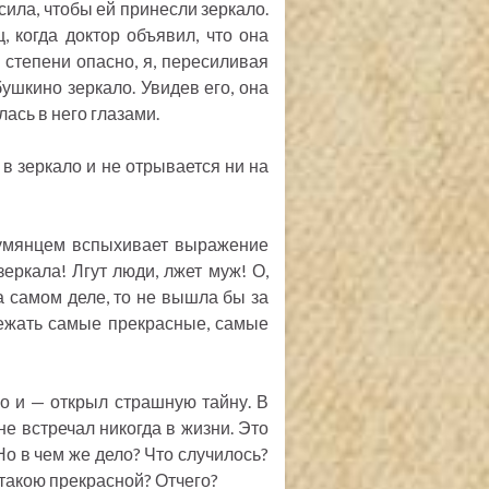
осила, чтобы ей принесли зеркало.
, когда доктор объявил, что она
степени опасно, я, пересиливая
бушкино зеркало. Увидев его, она
лась в него глазами.
 в зеркало и не отрывается ни на
румянцем вспыхивает выражение
зеркала! Лгут люди, лжет муж! О,
на самом деле, то не вышла бы за
лежать самые прекрасные, самые
о и — открыл страшную тайну. В
не встречал никогда в жизни. Это
Но в чем же дело? Что случилось?
 такою прекрасной? Отчего?