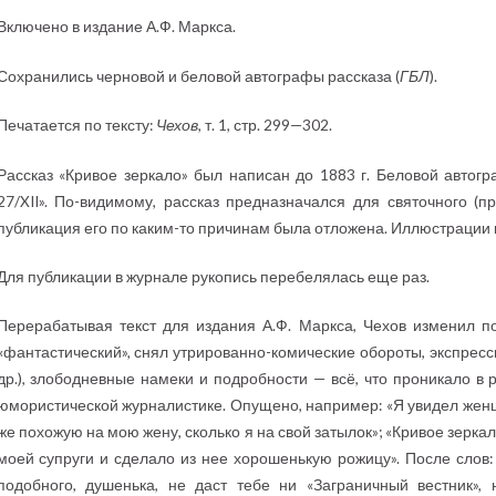
Включено в издание А.Ф. Маркса.
Сохранились черновой и беловой автографы рассказа (
ГБЛ
).
Печатается по тексту:
Чехов
, т. 1, стр. 299—302.
Рассказ «Кривое зеркало» был написан до 1883 г. Беловой автогр
27/XII». По-видимому, рассказ предназначался для святочного (п
публикация его по каким-то причинам была отложена. Иллюстрации к 
Для публикации в журнале рукопись перебелялась еще раз.
Перерабатывая текст для издания А.Ф. Маркса, Чехов изменил по
«фантастический», снял утрированно-комические обороты, экспрес
др.), злободневные намеки и подробности — всё, что проникало в 
юмористической журналистике. Опущено, например: «Я увидел женщ
же похожую на мою жену, сколько я на свой затылок»; «Кривое зер
моей супруги и сделало из нее хорошенькую рожицу». После слов: «
подобного, душенька, не даст тебе ни «Заграничный вестник»,