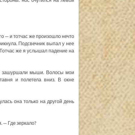
го — и тотчас же произошло нечто
рикнула. Подсвечник выпал у нее
к. Тотчас же я услышал падение на
ах зашуршали мыши. Волосы мои
тавня и полетела вниз. В окне
улась она только на другой день
. — Где зеркало?