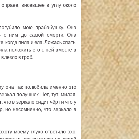
 оправе, висевшее в углу около
погубило мою прабабушку. Она
ь с ним до самой смерти. Она
, когда пила и ела. Ложась спать,
сила положить его с ней вместе в
 влезло в гроб.
му она так полюбила именно это
зеркал получше? Нет, тут, милая,
 что в зеркале сидит чёрт и что у
р, но несомненно, что зеркало в
охоту моему глухо ответило эхо.
тороны: нос очутился на левой