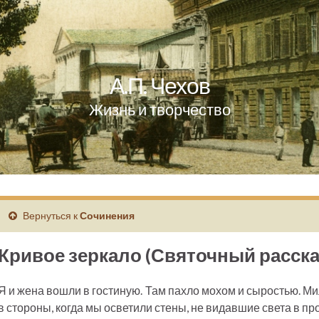
А.П. Чехов
Жизнь и творчество
Вернуться к
Сочинения
Кривое зеркало (Святочный расска
Я и жена вошли в гостиную. Там пахло мохом и сыростью. 
в стороны, когда мы осветили стены, не видавшие света в пр