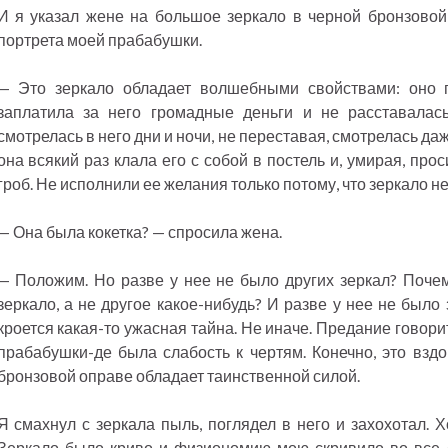
И я указал жене на большое зеркало в черной бронзовой
портрета моей прабабушки.
— Это зеркало обладает волшебными свойствами: оно 
заплатила за него громадные деньги и не расставалас
смотрелась в него дни и ночи, не переставая, смотрелась даже
она всякий раз клала его с собой в постель и, умирая, про
гроб. Не исполнили ее желания только потому, что зеркало не
— Она была кокетка? — спросила жена.
— Положим. Но разве у нее не было других зеркал? Поче
зеркало, а не другое какое-нибудь? И разве у нее не было 
кроется какая-то ужасная тайна. Не иначе. Предание говорит,
прабабушки-де была слабость к чертям. Конечно, это вздо
бронзовой оправе обладает таинственной силой.
Я смахнул с зеркала пыль, поглядел в него и захохотал. Х
Зеркало было криво и физиономию мою скривило во все с