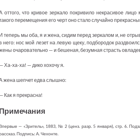
А оттого, что кривое зеркало покривило некрасивое лицо 
такого перемещения его черт оно стало случайно прекрасным
И теперь мы оба, я и жена, сидим перед зеркалом и, не отры
в него: нос мой лезет на левую щеку, подбородок раздвоилс
жены очаровательно — и бешеная, безумная страсть овладе
— Ха-ха-ха! — дико хохочу я.
А жена шепчет едва слышно:
— Как я прекрасна!
Примечания
Впервые — «Зритель», 1883, № 2 (ценз. разр. 5 января), стр. 6. По
рассказ. Подпись: А. Чехонте.