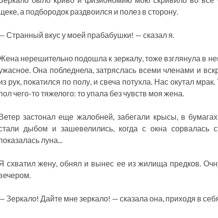
щеке, а подбородок раздвоился и полез в сторону.
— Странный вкус у моей прабабушки! — сказал я.
Жена нерешительно подошла к зеркалу, тоже взглянула в не
ужасное. Она побледнела, затряслась всеми членами и вск
из рук, покатился по полу, и свеча потухла. Нас окутал мра
пол чего-то тяжелого: то упала без чувств моя жена.
Ветер застонал еще жалобней, забегали крысы, в бумаг
стали дыбом и зашевелились, когда с окна сорвалась с
показалась луна...
Я схватил жену, обнял и вынес ее из жилища предков. Очн
вечером.
— Зеркало! Дайте мне зеркало! — сказала она, приходя в себя