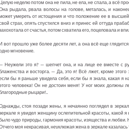
Целую неделю потом она не пила, не ела, не спала, а всё пр
Она рыдала, рвала волосы на голове, металась, и наконец
может умереть от истощения и что положение ее в высшей 
свой страх, опять спустился вниз и принес ей оттуда праба
захохотала от счастья, потом схватила его, поцеловала и впи
И вот прошло уже более десяти лет, а она всё еще глядится
одно мгновение.
— Неужели это я? — шепчет она, и на лице ее вместе с 
блаженства и восторга. — Да, это я! Всё лжет, кроме этого 
если бы я раньше увидела себя, если бы я знала, какая я 
этого человека! Он не достоин меня! У ног моих должны 
благородные рыцари!..
Однажды, стоя позади жены, я нечаянно поглядел в зеркал
зеркале я увидел женщину ослепительной красоты, какой я 
было чудо природы, гармония красоты, изящества и любви. 
Отчего моя некрасивая, неуклюжая жена в зеркале казалась