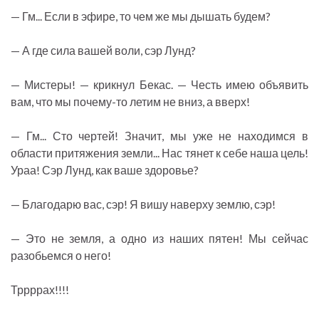
— Гм... Если в эфире, то чем же мы дышать будем?
— А где сила вашей воли, сэр Лунд?
— Мистеры! — крикнул Бекас. — Честь имею объявить
вам, что мы почему-то летим не вниз, а вверх!
— Гм... Сто чертей! Значит, мы уже не находимся в
области притяжения земли... Нас тянет к себе наша цель!
Ураа! Сэр Лунд, как ваше здоровье?
— Благодарю вас, сэр! Я вишу наверху землю, сэр!
— Это не земля, а одно из наших пятен! Мы сейчас
разобьемся о него!
Тррррах!!!!