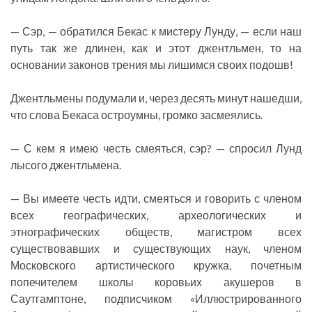
— Сэр, — обратился Бекас к мистеру Лунду, — если наш
путь так же длинен, как и этот джентльмен, то на
основании законов трения мы лишимся своих подошв!
Джентльмены подумали и, через десять минут нашедши,
что слова Бекаса остроумны, громко засмеялись.
— С кем я имею честь смеяться, сэр? — спросил Лунд
лысого джентльмена.
— Вы имеете честь идти, смеяться и говорить с членом
всех географических, археологических и
этнографических обществ, магистром всех
существовавших и существующих наук, членом
Московского артистического кружка, почетным
попечителем школы коровьих акушеров в
Саутгамптоне, подписчиком «Иллюстрированного