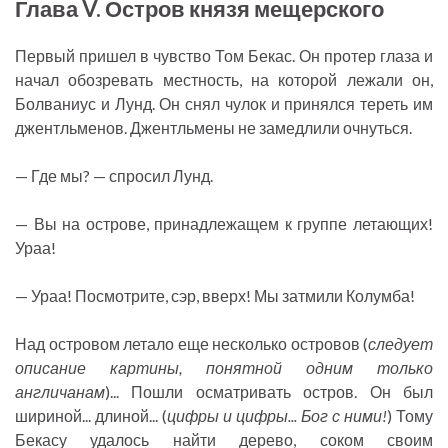
Глава V. Остров князя мещерского
Первый пришел в чувство Том Бекас. Он протер глаза и
начал обозревать местность, на которой лежали он,
Болваниус и Лунд. Он снял чулок и принялся тереть им
джентльменов. Джентльмены не замедлили очнуться.
— Где мы? — спросил Лунд.
— Вы на острове, принадлежащем к группе летающих!
Ураа!
— Ураа! Посмотрите, сэр, вверх! Мы затмили Колумба!
Над островом летало еще несколько островов (
следует
описание картины, понятной одним только
англичанам
)... Пошли осматривать остров. Он был
шириной... длиной... (
цифры и цифры... Бог с ними!
) Тому
Бекасу удалось найти дерево, соком своим