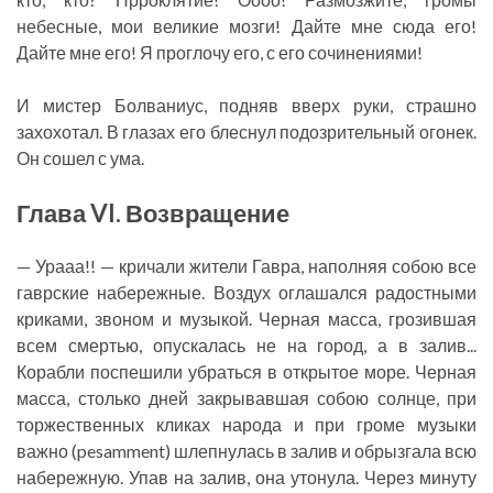
небесные, мои великие мозги! Дайте мне сюда его!
Дайте мне его! Я проглочу его, с его сочинениями!
И мистер Болваниус, подняв вверх руки, страшно
захохотал. В глазах его блеснул подозрительный огонек.
Он сошел с ума.
Глава VI. Возвращение
— Урааа!! — кричали жители Гавра, наполняя собою все
гаврские набережные. Воздух оглашался радостными
криками, звоном и музыкой. Черная масса, грозившая
всем смертью, опускалась не на город, а в залив...
Корабли поспешили убраться в открытое море. Черная
масса, столько дней закрывавшая собою солнце, при
торжественных кликах народа и при громе музыки
важно (pesamment) шлепнулась в залив и обрызгала всю
набережную. Упав на залив, она утонула. Через минуту