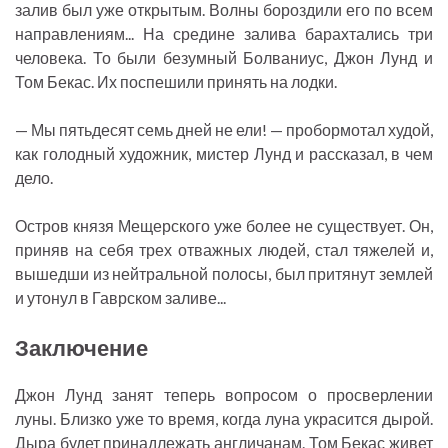
залив был уже открытым. Волны бороздили его по всем
направлениям... На средине залива барахтались три
человека. То были безумный Болваниус, Джон Лунд и
Том Бекас. Их поспешили принять на лодки.
— Мы пятьдесят семь дней не ели! — пробормотал худой,
как голодный художник, мистер Лунд и рассказал, в чем
дело.
Остров князя Мещерского уже более не существует. Он,
приняв на себя трех отважных людей, стал тяжелей и,
вышедши из нейтральной полосы, был притянут землей
и утонул в Гаврском заливе...
Заключение
Джон Лунд занят теперь вопросом о просверлении
луны. Близко уже то время, когда луна украсится дырой.
Дыра будет принадлежать англичанам. Том Бекас живет