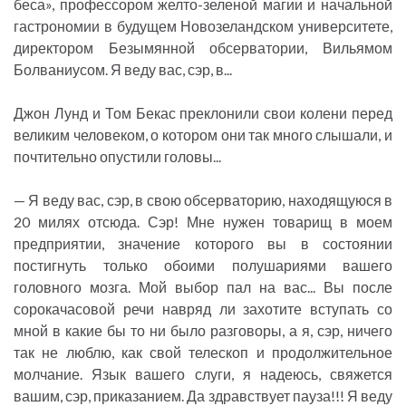
беса», профессором желто-зеленой магии и начальной
гастрономии в будущем Новозеландском университете,
директором Безымянной обсерватории, Вильямом
Болваниусом. Я веду вас, сэр, в...
Джон Лунд и Том Бекас преклонили свои колени перед
великим человеком, о котором они так много слышали, и
почтительно опустили головы...
— Я веду вас, сэр, в свою обсерваторию, находящуюся в
20 милях отсюда. Сэр! Мне нужен товарищ в моем
предприятии, значение которого вы в состоянии
постигнуть только обоими полушариями вашего
головного мозга. Мой выбор пал на вас... Вы после
сорокачасовой речи навряд ли захотите вступать со
мной в какие бы то ни было разговоры, а я, сэр, ничего
так не люблю, как свой телескоп и продолжительное
молчание. Язык вашего слуги, я надеюсь, свяжется
вашим, сэр, приказанием. Да здравствует пауза!!! Я веду