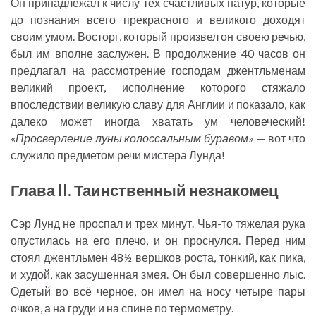
Он принадлежал к числу тех счастливых натур, которые
до познания всего прекрасного и великого доходят
своим умом. Восторг, который произвел он своею речью,
был им вполне заслужен. В продолжение 40 часов он
предлагал на рассмотрение господам джентльменам
великий проект, исполнение которого стяжало
впоследствии великую славу для Англии и показало, как
далеко может иногда хватать ум человеческий!
«
Просверление луны колоссальным буравом
» — вот что
служило предметом речи мистера Лунда!
Глава II. Таинственный незнакомец
Сэр Лунд не проспал и трех минут. Чья-то тяжелая рука
опустилась на его плечо, и он проснулся. Перед ним
стоял джентльмен 48½ вершков роста, тонкий, как пика,
и худой, как засушенная змея. Он был совершенно лыс.
Одетый во всё черное, он имел на носу четыре пары
очков, а на груди и на спине по термометру.