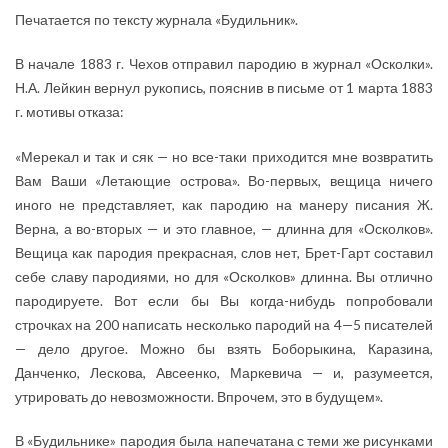
Печатается по тексту журнала «Будильник».
В начале 1883 г. Чехов отправил пародию в журнал «Осколки».
Н.А. Лейкин вернул рукопись, пояснив в письме от 1 марта 1883
г. мотивы отказа:
«Мерекал и так и сяк — но все-таки приходится мне возвратить
Вам Ваши «Летающие острова». Во-первых, вещица ничего
иного не представляет, как пародию на манеру писания Ж.
Верна, а во-вторых — и это главное, — длинна для «Осколков».
Вещица как пародия прекрасная, слов нет, Брет-Гарт составил
себе славу пародиями, но для «Осколков» длинна. Вы отлично
пародируете. Вот если бы Вы когда-нибудь попробовали
строчках на 200 написать несколько пародий на 4—5 писателей
— дело другое. Можно бы взять Боборыкина, Каразина,
Данченко, Лескова, Авсеенко, Маркевича — и, разумеется,
утрировать до невозможности. Впрочем, это в будущем».
В «Будильнике» пародия была напечатана с теми же рисунками