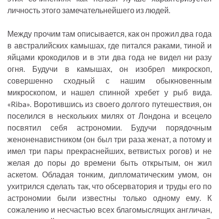
личность этого замечательнейшего из людей.
Между прочим там описывается, как он прожил два года
в австралийских камышах, где питался раками, тиной и
яйцами крокодилов и в эти два года не видел ни разу
огня. Будучи в камышах, он изобрел микроскоп,
совершенно сходный с нашим обыкновенным
микроскопом, и нашел спинной хребет у рыб вида.
«Riba». Воротившись из своего долгого путешествия, он
поселился в нескольких милях от Лондона и всецело
посвятил себя астрономии. Будучи порядочным
женоненавистником (он был три раза женат, а потому и
имел три пары прекраснейших, ветвистых рогов) и не
желая до поры до времени быть открытым, он жил
аскетом. Обладая тонким, дипломатическим умом, он
ухитрился сделать так, что обсерватория и труды его по
астрономии были известны только одному ему. К
сожалению и несчастью всех благомыслящих англичан,