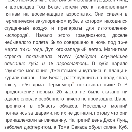
и шотландец Том Бекас летели уже к таинственным
пятнам на восемнадцати аэростатах. Они сидели в
герметически закупоренном кубе, в котором находился
сгущенный воздух и препараты для изготовления
кислорода
. Начало этого грандиозного, доселе
*
небывалого полета было совершено в ночь под 13-е
марта 1870 года. Дул юго-западный ветер. Магнитная
стрелка показывала NWW (
следует скучнейшее
описание куба и 18 аэростатов
)... В кубе царило
глубокое молчание. Джентльмены кутались в плащи и
курили сигары. Том Бекас, растянувшись на полу, спал,
как у себя дома. Термометр
показывал ниже 0. В
**
продолжение первых 20 часов не было сказано ни
одного слова и особенного ничего не произошло. Шары
проникли в область облаков. Несколько молний
погнались за шарами, но их не догнали, потому что они
принадлежали англичанину. На третий день Джон Лунд
заболел дифтеритом, а Тома Бекаса обуял сплин. Куб,