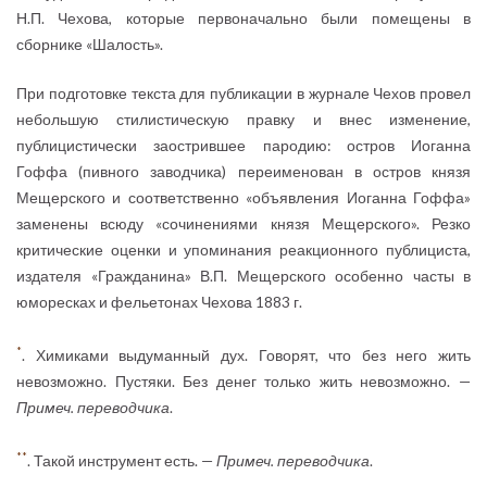
Н.П. Чехова, которые первоначально были помещены в
сборнике «Шалость».
При подготовке текста для публикации в журнале Чехов провел
небольшую стилистическую правку и внес изменение,
публицистически заострившее пародию: остров Иоганна
Гоффа (пивного заводчика) переименован в остров князя
Мещерского и соответственно «объявления Иоганна Гоффа»
заменены всюду «сочинениями князя Мещерского». Резко
критические оценки и упоминания реакционного публициста,
издателя «Гражданина» В.П. Мещерского особенно часты в
юморесках и фельетонах Чехова 1883 г.
*
. Химиками выдуманный дух. Говорят, что без него жить
невозможно. Пустяки. Без денег только жить невозможно. —
Примеч. переводчика
.
**
. Такой инструмент есть. —
Примеч. переводчика
.