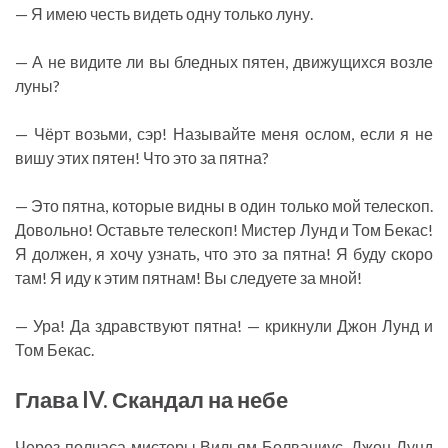
— Я имею честь видеть одну только луну.
— А не видите ли вы бледных пятен, движущихся возле
луны?
— Чёрт возьми, сэр! Называйте меня ослом, если я не
вишу этих пятен! Что это за пятна?
— Это пятна, которые видны в один только мой телескоп.
Довольно! Оставьте телескоп! Мистер Лунд и Том Бекас!
Я должен, я хочу узнать, что это за пятна! Я буду скоро
там! Я иду к этим пятнам! Вы следуете за мной!
— Ура! Да здравствуют пятна! — крикнули Джон Лунд и
Том Бекас.
Глава IV. Скандал на небе
Через полчаса мистеры Вильям Болваниус, Джон Лунд