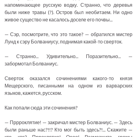
напоминающее русскую водку. Странно, что деревья
были ниже травы (?). Остров был необитаем. Ни одно
живое существо не касалось доселе его почвы...
— Сэр, посмотрите, что это такое? — обратился мистер
Лунд к сэру Болваниусу, поднимая какой-то сверток.
— Странно... Удивительно... Поразительно... —
забормотал Болваниус.
Сверток оказался сочинениями какого-то князя
Мещерского, писанными на одном из варварских
языков, кажется, русском.
Как попали сюда эти сочинения?
— Пррроклятие! — закричал мистер Болваниус. — Здесь
были раньше нас?!!? Кто мог быть здесь?!... Скажите —
кто, кто? Прроклятие! Оооо! Размозжите, громы