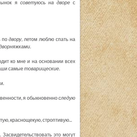
 рынок я
советуюсь на дворе
с
ь по
двору
, летом люблю спать на
дворняжками
.
дит ко мне и на основании всех
наши самые
товарищеские
.
и.
твенности, я обыкновенно
следую
стую, краснощекую, строптивую...
я. Засвидетельствовать это могут