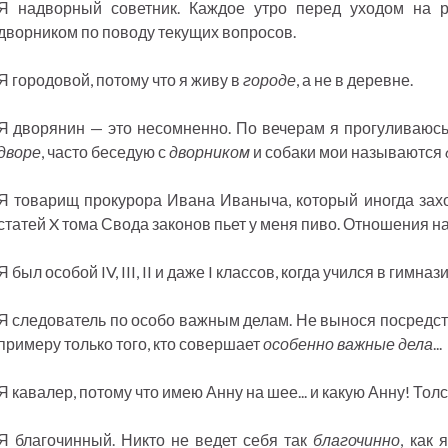
Я надворный советник. Каждое утро перед уходом на
дворником по поводу текущих вопросов.
Я городовой, потому что я живу в
городе
, а не в деревне.
Я дворянин — это несомненно. По вечерам я прогуливаюс
дворе
, часто беседую с
дворником
и собаки мои называются
Я товарищ прокурора Ивана Иваныча, который иногда захо
статей X тома Свода законов пьет у меня пиво. Отношения 
Я был особой IV, III, II и даже I классов, когда учился в гимнази
Я следователь по особо важным делам. Не вынося посредс
примеру только того, кто совершает
особенно важные дела
...
Я кавалер, потому что имею Анну на шее... и какую Анну! Тол
Я благочинный. Никто не ведет себя так
благочинно
, как 