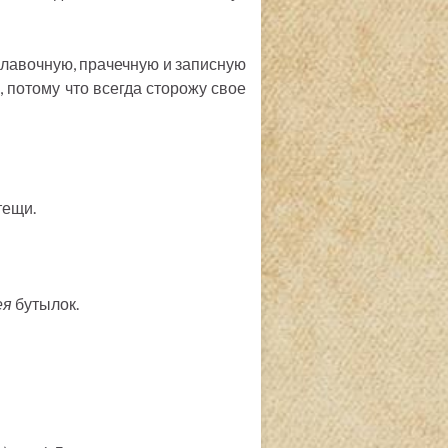
у лавочную, прачечную и записную
, потому что всегда сторожу свое
тещи.
ея
бутылок.