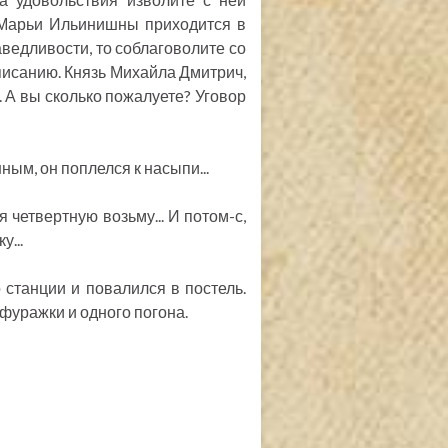
т Марьи Ильинишны приходится в
ведливости, то соблаговолите со
о писанию. Князь Михайла Дмитрич,
. А вы сколько пожалуете? Уговор
ым, он поплелся к насыпи...
 четвертную возьму... И потом-с,
у...
 станции и повалился в постель.
фуражки и одного погона.