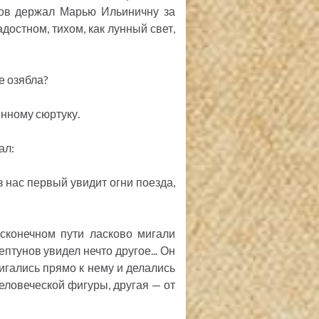
унов держал Марью Ильиничну за
достном, тихом, как лунный свет,
е озябла?
енному сюртуку.
ал:
из нас первый увидит огни поезда,
есконечном пути ласково мигали
птунов увидел нечто другое... Он
игались прямо к нему и делались
человеческой фигуры, другая — от