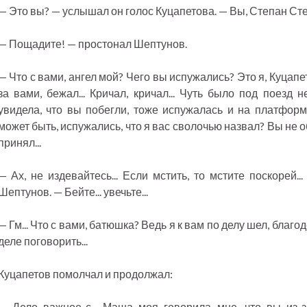
— Это вы? — услышал он голос Куцапетова. — Вы, Степан Ст
— Пощадите! — простонал Шептунов.
— Что с вами, ангел мой? Чего вы испужались? Это я, Куцап
за вами, бежал... Кричал, кричал... Чуть было под поезд н
увидела, что вы побегли, тоже испужалась и на платформе
может быть, испужались, что я вас сволочью назвал? Вы не о
принял...
— Ах, не издевайтесь... Если мстить, то мстите поскорей..
Шептунов. — Бейте... увечьте...
— Гм... Что с вами, батюшка? Ведь я к вам по делу шел, благо
деле поговорить...
Куцапетов помолчал и продолжал:
— Дело важное-с... Маша моя говорила мне, что вы из-з