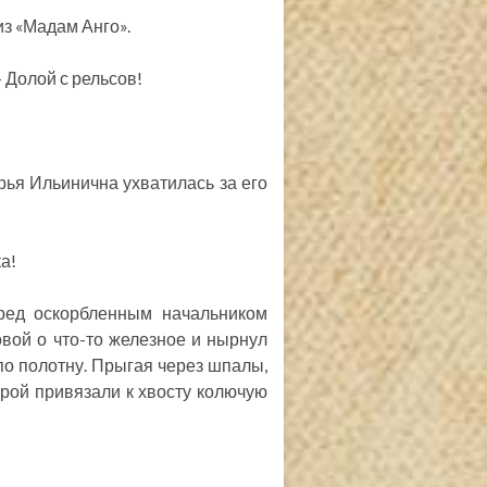
з «Мадам Анго».
 Долой с рельсов!
ья Ильинична ухватилась за его
а!
еред оскорбленным начальником
вой о что-то железное и нырнул
по полотну. Прыгая через шпалы,
торой привязали к хвосту колючую