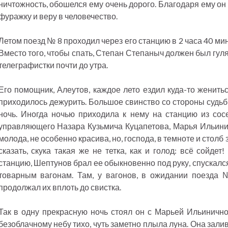
ничтожность, обошелся ему очень дорого. Благодаря ему о
фуражку и веру в человечество.
Летом поезд № 8 проходил через его станцию в 2 часа 40 ми
Вместо того, чтобы спать, Степан Степаныч должен был гул
телеграфистки почти до утра.
Его помощник, Алеутов, каждое лето ездил куда-то женить
приходилось дежурить. Большое свинство со стороны судьб
ночь. Иногда ночью приходила к нему на станцию из сос
управляющего Назара Кузьмича Куцапетова, Марья Ильини
молода, не особенно красива, но, господа, в темноте и столб 
сказать, скука такая же не тетка, как и голод: всё сойде
станцию, Шептунов брал ее обыкновенно под руку, спускалс
товарным вагонам. Там, у вагонов, в ожидании поезда 
продолжал их вплоть до свистка.
Так в одну прекрасную ночь стоял он с Марьей Ильинично
безоблачному небу тихо, чуть заметно плыла луна. Она зали