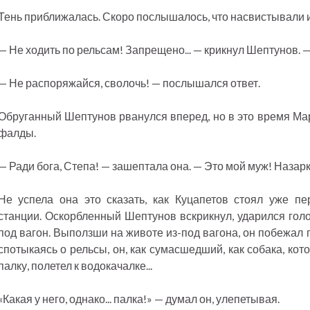
Тень приближалась. Скоро послышалось, что насвистывали и
— Не ходить по рельсам! Запрещено... — крикнул Шептунов. —
— Не распоряжайся, сволочь! — послышался ответ.
Обруганный Шептунов рванулся вперед, но в это время Мар
фалды.
— Ради бога, Степа! — зашептала она. — Это мой муж! Назарк
Не успела она это сказать, как Куцапетов стоял уже п
станции. Оскорбленный Шептунов вскрикнул, ударился голо
под вагон. Выползши на животе из-под вагона, он побежал 
спотыкаясь о рельсы, он, как сумасшедший, как собака, ко
палку, полетел к водокачалке...
«Какая у него, однако... палка!» — думал он, улепетывая.