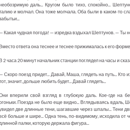
необозримую даль... Кругом было тихо, спокойно... Шепт
талию и молчал. Она тоже молчала. Оба были в каком-то сла
забытьи...
— Какая чудная погода! — изредка вздыхал Шептунов. — Ты н
Вместо ответа она теснее и теснее прижималась к его форм
В 2 часа 20 минут начальник станции поглядел на часы и сказ
— Скоро поезд придет... Давай, Маша, глядеть на путь... Кто 
тот, значит, дольше любить будет... Давай глядеть...
Они вперили свой взгляд в глубокую даль. Кое-где на б
огоньки. Поезда не было еще видно... Вглядываясь вдаль, Ше
увидел две длинные тени, шагавшие через шпалы... Тени дв
всё больше и шире... Одна тень, по-видимому, исходила от 
длинной палки, которую держала фигура...