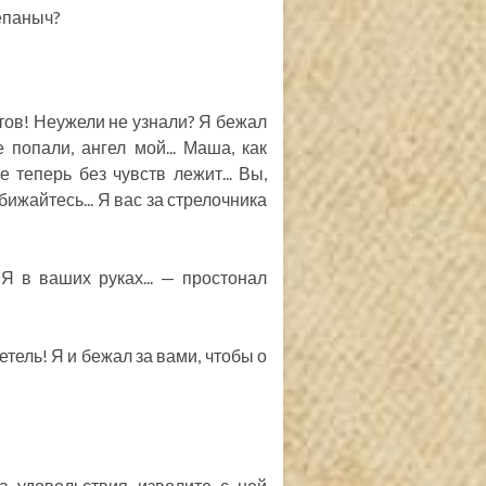
епаныч?
етов! Неужели не узнали? Я бежал
е попали, ангел мой... Маша, как
 теперь без чувств лежит... Вы,
бижайтесь... Я вас за стрелочника
. Я в ваших руках... — простонал
детель! Я и бежал за вами, чтобы о
а удовольствия изволите с ней