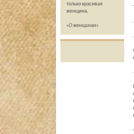
только красивая
женщина.
«О женщинах»