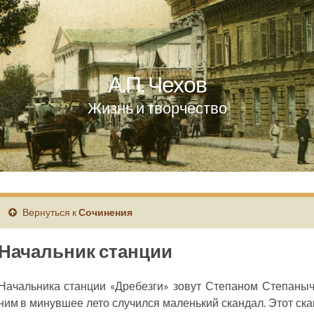
А.П. Чехов
Жизнь и творчество
Вернуться к
Сочинения
Начальник станции
Начальника станции «Дребезги» зовут Степаном Степаныч
ним в минувшее лето случился маленький скандал. Этот ск