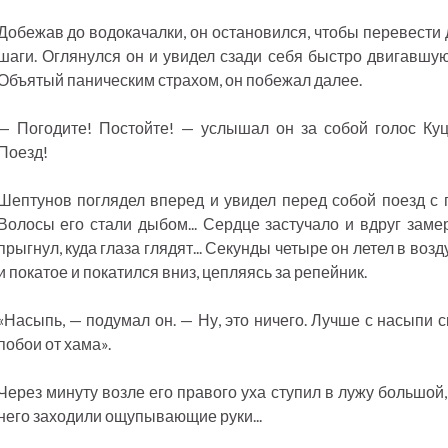
Добежав до водокачалки, он остановился, чтобы перевести 
шаги. Оглянулся он и увидел сзади себя быстро двигавшую
Объятый паническим страхом, он побежал далее.
— Погодите! Постойте! — услышал он за собой голос Куц
Поезд!
Шептунов поглядел вперед и увидел перед собой поезд с п
Волосы его стали дыбом... Сердце застучало и вдруг замер
прыгнул, куда глаза глядят... Секунды четыре он летел в возд
и покатое и покатился вниз, цепляясь за репейник.
«Насыпь, — подумал он. — Ну, это ничего. Лучше с насыпи 
побои от хама».
Через минуту возле его правого уха ступил в лужу большой
него заходили ощупывающие руки...