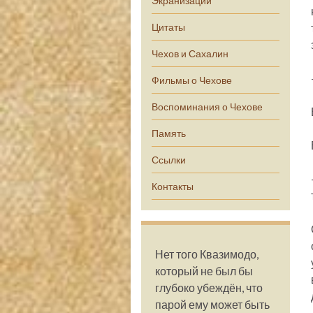
Экранизации
Цитаты
Чехов и Сахалин
Фильмы о Чехове
Воспоминания о Чехове
Память
Ссылки
Контакты
Нет того Квазимодо,
который не был бы
глубоко убеждён, что
парой ему может быть