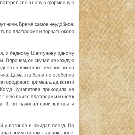
н потерял свою новую форменную
нут ночи. Время самое неудобное.
ять по платформе и торчать около
ся, и бедному Шептунову одному
ы! Впрочем, он скучал не каждую
еднего княжеского имения жена
чна. Дама эта была не особенно
за городового примешь, да, кстати
т! Когда Куцапетова приходила на
я с нею вниз с платформы и шел к
№ 8, он начинал свои клятвы и
й у вагонов и ожидал поезд. По
вала своим светом станцию, поле,