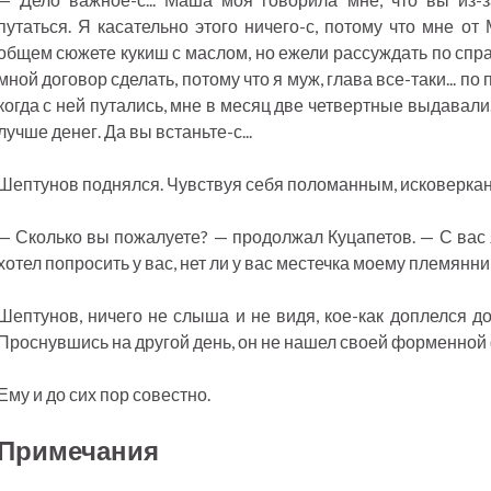
путаться. Я касательно этого ничего-с, потому что мне о
общем сюжете кукиш с маслом, но ежели рассуждать по спра
мной договор сделать, потому что я муж, глава все-таки... п
когда с ней путались, мне в месяц две четвертные выдавали
лучше денег. Да вы встаньте-с...
Шептунов поднялся. Чувствуя себя поломанным, исковерканн
— Сколько вы пожалуете? — продолжал Куцапетов. — С вас я
хотел попросить у вас, нет ли у вас местечка моему племянник
Шептунов, ничего не слыша и не видя, кое-как доплелся до
Проснувшись на другой день, он не нашел своей форменной 
Ему и до сих пор совестно.
Примечания