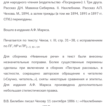
для народного чтения (издательство «Посредник»): I. Три друга.
Рассказ Д.Н. Мамина-Сибиряка. II. Нахлебники. Рассказ А.П.
Чехова. М., 1894, а затем трижды (в том же 1894, 1895 и 1897 гг.
СПб.) переизданы.
Вошло в издание А.Ф. Маркса.
Печатается по тексту:
Чехов
, т. III, стр. 31—38, с исправлением
по
ПГ
,
НР
и
ПР
.
2—5, 10—14
Для сборника «Невинные речи» в текст были внесены
незначительные поправки. Более существенные перемены
сделаны при включении в сборник «Пестрые рассказы», в
частности, сокращено авторское обращение к читателю
(«Скучно, читатель...»), сняты некоторые сравнения и эпитеты.
Для издания А.Ф. Маркса произведена дополнительно
небольшая стилистическая правка.
В.В. Билибин писал Чехову 11 сентября 1886 г.: ««Нахлебники»