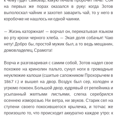
на первых же порах оказался в руку: когда Зотов
выполоскал чайник и захотел заварить чай, то у него в
коробочке не нашлось ни одной чаинки.
— Жизнь каторжная! — ворчал он, перекатывая языком
во рту крохи черного хлеба. — Экая доля собачья! Чаю
нету! Добро бы, простой мужик был, а то ведь мещанин,
домовладелец. Срамота!
Ворча и разговаривая с самим собой, Зотов надел свое
похожее на кринолин пальто, сунул ноги в громадные
неуклюжие калоши (сшитые сапожником Прохорычем в
1867 г.) и вышел на двор. Воздух был сер, холоден и
угрюмо покоен. Большой двор, кудрявый от репейника и
усыпанный желтыми листьями, слегка серебрился
осеннею изморозью. Ни ветра, ни звуков. Старик сел на
ступени своего покосившегося крылечка, и тотчас же
произошло то, что происходит аккуратно каждое утро: к