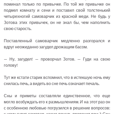
поминал только по привычке. По той же привычке он
подмел комнату и сени и поставил свой толстенький
четырехногий самоварчик из красной меди. Не будь у
Зотова этих привычек, он не знал бы, чем наполнить
свою старость.
Поставленный самоварчик медленно разгорался и
вдруг неожиданно загудел дрожащим басом.
— Ну, загудел! — проворчал Зотов. — Гуди на свою
голову!
Тут же кстати старик вспомнил, что в истекшую ночь ему
снилась печь, а видеть во сне печь означает печаль.
Сны и приметы составляли единственное, что еще
могло возбуждать его к размышлениям. И на этот раз он
с особенною любовью погрузился в решение вопросов:
к чему гудит самовар, какую печаль пророчит печь? Сон