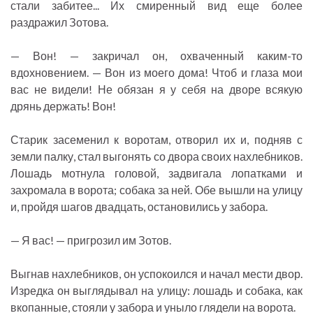
стали забитее... Их смиренный вид еще более
раздражил Зотова.
— Вон! — закричал он, охваченный каким-то
вдохновением. — Вон из моего дома! Чтоб и глаза мои
вас не видели! Не обязан я у себя на дворе всякую
дрянь держать! Вон!
Старик засеменил к воротам, отворил их и, подняв с
земли палку, стал выгонять со двора своих нахлебников.
Лошадь мотнула головой, задвигала лопатками и
захромала в ворота; собака за ней. Обе вышли на улицу
и, пройдя шагов двадцать, остановились у забора.
— Я вас! — пригрозил им Зотов.
Выгнав нахлебников, он успокоился и начал мести двор.
Изредка он выглядывал на улицу: лошадь и собака, как
вкопанные, стояли у забора и уныло глядели на ворота.