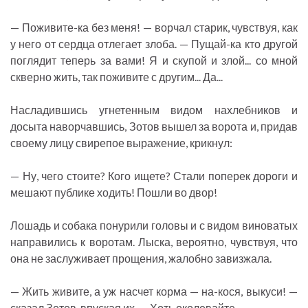
— Поживите-ка без меня! — ворчал старик, чувствуя, как
у него от сердца отлегает злоба. — Пущай-ка кто другой
поглядит теперь за вами! Я и скупой и злой... со мной
скверно жить, так поживите с другим... Да...
Насладившись угнетенным видом нахлебников и
досыта наворчавшись, Зотов вышел за ворота и, придав
своему лицу свирепое выражение, крикнул:
— Ну, чего стоите? Кого ищете? Стали поперек дороги и
мешают публике ходить! Пошли во двор!
Лошадь и собака понурили головы и с видом виноватых
направились к воротам. Лыска, вероятно, чувствуя, что
она не заслуживает прощения, жалобно завизжала.
— Жить живите, а уж насчет корма — на-кося, выкуси! —
сказал Зотов, впуская их. — Хоть околевайте.