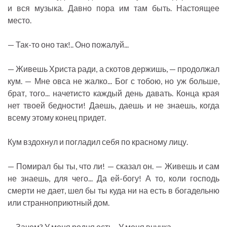
и вся музыка. Давно пора им там быть. Настоящее
место.
— Так-то оно так!.. Оно пожалуй...
— Живешь Христа ради, а скотов держишь, — продолжал
кум. — Мне овса не жалко... Бог с тобою, но уж больше,
брат, того... начетисто каждый день давать. Конца края
нет твоей бедности! Даешь, даешь и не знаешь, когда
всему этому конец придет.
Кум вздохнул и погладил себя по красному лицу.
— Помирал бы ты, что ли! — сказал он. — Живешь и сам
не знаешь, для чего... Да ей-богу! А то, коли господь
смерти не дает, шел бы ты куда ни на есть в богадельню
или странноприютный дом.
— Зачем? У меня родня есть... У меня внучка...