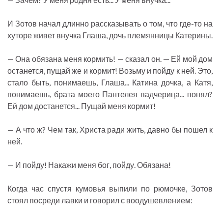
И Зотов начал длинно рассказывать о том, что где-то на
хуторе живет внучка Глаша, дочь племянницы Катерины.
— Она обязана меня кормить! — сказал он. — Ей мой дом
останется, пущай же и кормит! Возьму и пойду к ней. Это,
стало быть, понимаешь, Глаша... Катина дочка, а Катя,
понимаешь, брата моего Пантелея падчерица... понял?
Ей дом достанется... Пущай меня кормит!
— А что ж? Чем так, Христа ради жить, давно бы пошел к
ней.
— И пойду! Накажи меня бог, пойду. Обязана!
Когда час спустя кумовья выпили по рюмочке, Зотов
стоял посреди лавки и говорил с воодушевлением: