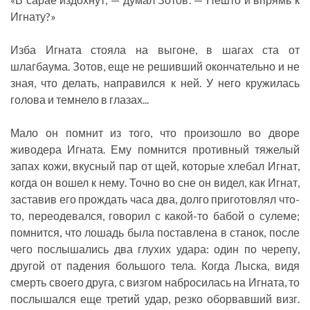
Игнату?»
Изба Игната стояла на выгоне, в шагах ста от
шлагбаума. Зотов, еще не решивший окончательно и не
зная, что делать, направился к ней. У него кружилась
голова и темнело в глазах...
Мало он помнит из того, что произошло во дворе
живодера Игната. Ему помнится противный тяжелый
запах кожи, вкусный пар от щей, которые хлебал Игнат,
когда он вошел к нему. Точно во сне он видел, как Игнат,
заставив его прождать часа два, долго приготовлял что-
то, переодевался, говорил с какой-то бабой о сулеме;
помнится, что лошадь была поставлена в станок, после
чего послышались два глухих удара: один по черепу,
другой от падения большого тела. Когда Лыска, видя
смерть своего друга, с визгом набросилась на Игната, то
послышался еще третий удар, резко оборвавший визг.