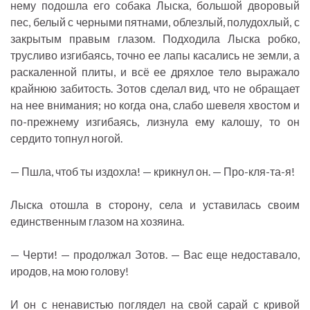
нему подошла его собака Лыска, большой дворовый
пес, белый с черными пятнами, облезлый, полудохлый, с
закрытым правым глазом. Подходила Лыска робко,
трусливо изгибаясь, точно ее лапы касались не земли, а
раскаленной плиты, и всё ее дряхлое тело выражало
крайнюю забитость. Зотов сделал вид, что не обращает
на нее внимания; но когда она, слабо шевеля хвостом и
по-прежнему изгибаясь, лизнула ему калошу, то он
сердито топнул ногой.
— Пшла, чтоб ты издохла! — крикнул он. — Про-кля-та-я!
Лыска отошла в сторону, села и уставилась своим
единственным глазом на хозяина.
— Черти! — продолжал Зотов. — Вас еще недоставало,
иродов, на мою голову!
И он с ненавистью поглядел на свой сарай с кривой