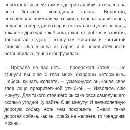
поросшей крышей; там из двери сарайчика глядела на
него большая лошадиная голова. Вероятно,
польщенная вниманием хозяина, голова задвигалась,
подалась вперед, и из сарая показалась целая лошадь,
такая же дряхлая, как Лыска, такая же робкая и забитая,
тонконогая, седая, с втянутым животом и костистой
спиною. Она вышла из сарая и в нерешительности
остановилась, точно сконфузилась.
— Провала на вас нет... — продолжал Зотов. — Не
сгинули вы еще с глаз моих, фараоны каторжные...
Небось, кушать желаете! — усмехнулся он, кривя свое
злое лицо презрительной улыбкой. — Извольте, сию
минуту! Для такого стоящего рысака овса самолучшего
сколько угодно! Кушайте! Сию минуту! И великолепную
дорогую собаку есть чем покормить! Ежели такая
дорогая собака, как вы, хлеба не желаете, то говядинки
можно.