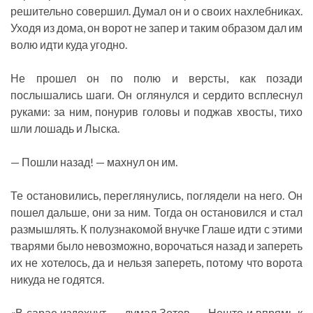
решительно совершил. Думал он и о своих нахлебниках.
Уходя из дома, он ворот не запер и таким образом дал им
волю идти куда угодно.
Не прошел он по полю и версты, как позади
послышались шаги. Он оглянулся и сердито всплеснул
руками: за ним, понурив головы и поджав хвосты, тихо
шли лошадь и Лыска.
— Пошли назад! — махнул он им.
Те остановились, переглянулись, поглядели на него. Он
пошел дальше, они за ним. Тогда он остановился и стал
размышлять. К полузнакомой внучке Глаше идти с этими
тварями было невозможно, ворочаться назад и запереть
их не хотелось, да и нельзя запереть, потому что ворота
никуда не годятся.
«В сарае издохнут, — думал Зотов. — Нешто и впрямь к