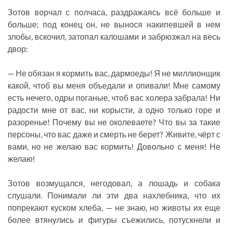
Зотов ворчал с полчаса, раздражаясь всё больше и
больше; под конец он, не вынося накипевшей в нем
злобы, вскочил, затопал калошами и забрюзжал на весь
двор:
— Не обязан я кормить вас, дармоеды! Я не миллионщик
какой, чтоб вы меня объедали и опивали! Мне самому
есть нечего, одры поганые, чтоб вас холера забрала! Ни
радости мне от вас, ни корысти, а одно только горе и
разоренье! Почему вы не околеваете? Что вы за такие
персоны, что вас даже и смерть не берет? Живите, чёрт с
вами, но не желаю вас кормить! Довольно с меня! Не
желаю!
Зотов возмущался, негодовал, а лошадь и собака
слушали. Понимали ли эти два нахлебника, что их
попрекают куском хлеба, — не знаю, но животы их еще
более втянулись и фигуры съежились, потускнели и