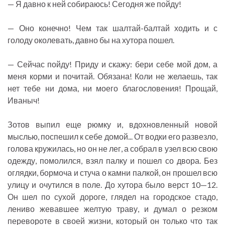
— Я давно к ней собираюсь! Сегодня же пойду!
— Оно конечно! Чем так шалтай-балтай ходить и с
голоду околевать, давно бы на хутора пошел.
— Сейчас пойду! Приду и скажу: бери себе мой дом, а
меня корми и почитай. Обязана! Коли не желаешь, так
нет тебе ни дома, ни моего благословения! Прощай,
Иваныч!
Зотов выпил еще рюмку и, вдохновленный новой
мыслью, поспешил к себе домой... От водки его развезло,
голова кружилась, но он не лег, а собрал в узел всю свою
одежду, помолился, взял палку и пошел со двора. Без
оглядки, бормоча и стуча о камни палкой, он прошел всю
улицу и очутился в поле. До хутора было верст 10—12.
Он шел по сухой дороге, глядел на городское стадо,
лениво жевавшее желтую траву, и думал о резком
перевороте в своей жизни, который он только что так