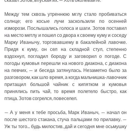
Между тем сквозь утреннюю мглу стало пробиваться
солнце; его косые лучи заскользили по осенней
изморози. Послышались голоса и шаги. Зотов поставил
на место метлу и пошел со двора к своему куму и соседу
Марку Иванычу, торговавшему в бакалейной лавочке.
Придя к куму, он сел на складной стул, степенно
вздохнул, погладил бороду и заговорил о погоде. С
погоды кумовья перешли на нового диакона, с диакона
на певчих, — и беседа затянулась. Незаметно было за
разговором, как шло время, а когда мальчишка-лавочник
притащил большой чайник с кипятком и кумовья
принялись пить чай, то время полетело быстро, как
птица. Зотов согрелся, повеселел.
— А у меня к тебе просьба, Марк Иваныч, — начал он
после шестого стакана, стуча пальцами по прилавку. —
Уж ты того... будь милостив, дай и сегодня мне осьмушку