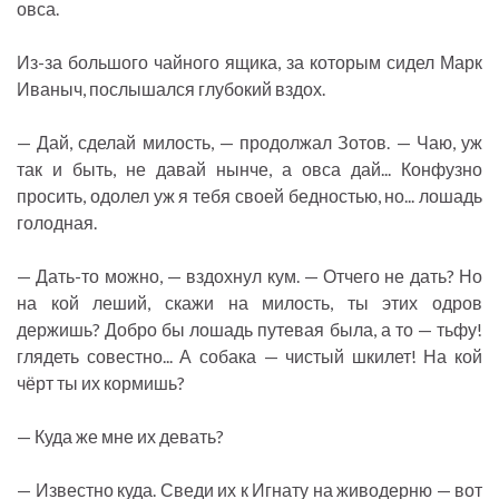
овса.
Из-за большого чайного ящика, за которым сидел Марк
Иваныч, послышался глубокий вздох.
— Дай, сделай милость, — продолжал Зотов. — Чаю, уж
так и быть, не давай нынче, а овса дай... Конфузно
просить, одолел уж я тебя своей бедностью, но... лошадь
голодная.
— Дать-то можно, — вздохнул кум. — Отчего не дать? Но
на кой леший, скажи на милость, ты этих одров
держишь? Добро бы лошадь путевая была, а то — тьфу!
глядеть совестно... А собака — чистый шкилет! На кой
чёрт ты их кормишь?
— Куда же мне их девать?
— Известно куда. Сведи их к Игнату на живодерню — вот