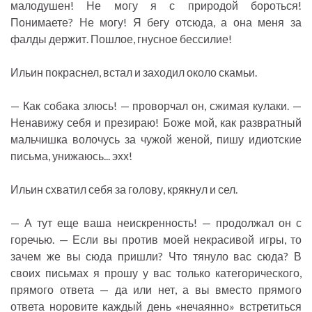
малодушен! Не могу я с природой бороться!
Понимаете? Не могу! Я бегу отсюда, а она меня за
фалды держит. Пошлое, гнусное бессилие!
Ильин покраснел, встал и заходил около скамьи.
— Как собака злюсь! — проворчал он, сжимая кулаки. —
Ненавижу себя и презираю! Боже мой, как развратный
мальчишка волочусь за чужой женой, пишу идиотские
письма, унижаюсь... эхх!
Ильин схватил себя за голову, крякнул и сел.
— А тут еще ваша неискренность! — продолжал он с
горечью. — Если вы против моей некрасивой игры, то
зачем же вы сюда пришли? Что тянуло вас сюда? В
своих письмах я прошу у вас только категорического,
прямого ответа — да или нет, а вы вместо прямого
ответа норовите каждый день «нечаянно» встретиться