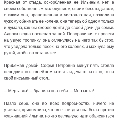
Красная от стыда, оскорбленная не Ильиным, нет, а
своим собственным малодушием, своим бесстыдством,
с каким она, нравственная и чистоплотная, позволила
чужому обнимать ее колена, она теперь об одном только
и думала, как бы скорее дойти до своей дачи, до семьи.
Адвокат едва поспевал за ней. Поворачивая с просеки
на узкую тропинку, она оглянулась на него так быстро,
что увидела только песок на его коленях, и махнула ему
рукой, чтобы он оставил ее.
Прибежав домой, Софья Петровна минут пять стояла
неподвижно в своей комнате и глядела то на окно, то на
свой письменный стол...
— Мерзавка! — бранила она себя. — Мерзавка!
Назло себе, она во всех подробностях, ничего не
утаивая, припомнила, что все эти дни она была против
ухаживаний Ильина, но что ее
тянуло
идти объясниться