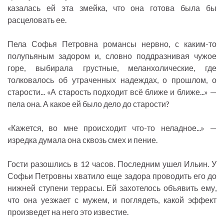
казалась ей эта змейка, что она готова была бы
расцеловать ее.
Пела Софья Петровна романсы нервно, с каким-то
полупьяным задором и, словно поддразнивая чужое
горе, выбирала грустные, меланхолические, где
толковалось об утраченных надеждах, о прошлом, о
старости... «А старость подходит всё ближе и ближе...» —
пела она. А какое ей было дело до старости?
«Кажется, во мне происходит что-то неладное...» —
изредка думала она сквозь смех и пение.
Гости разошлись в 12 часов. Последним ушел Ильин. У
Софьи Петровны хватило еще задора проводить его до
нижней ступени террасы. Ей захотелось объявить ему,
что она уезжает с мужем, и поглядеть, какой эффект
произведет на него это известие.