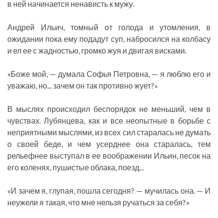
в ней начинается ненависть к мужу.
Андрей Ильич, томный от голода и утомления, в
ожидании пока ему подадут суп, набросился на колбасу
и ел ее с жадностью, громко жуя и двигая висками.
«Боже мой, — думала Софья Петровна, — я люблю его и
уважаю, но... зачем он так противно жует?»
В мыслях происходил беспорядок не меньший, чем в
чувствах. Лубянцева, как и все неопытные в борьбе с
неприятными мыслями, из всех сил старалась не думать
о своей беде, и чем усерднее она старалась, тем
рельефнее выступал в ее воображении Ильин, песок на
его коленях, пушистые облака, поезд...
«И зачем я, глупая, пошла сегодня? — мучилась она. — И
неужели я такая, что мне нельзя ручаться за себя?»