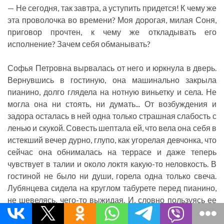
— Не сегодня, так завтра, а уступить придется! К чему же
эта проволочка во времени? Моя дорогая, милая Соня,
приговор прочтен, к чему же откладывать его
исполнение? Зачем себя обманывать?
Софья Петровна вырвалась от него и юркнула в дверь.
Вернувшись в гостиную, она машинально закрыла
пианино, долго глядела на нотную виньетку и села. Не
могла она ни стоять, ни думать... От возбуждения и
задора осталась в ней одна только страшная слабость с
ленью и скукой. Совесть шептала ей, что вела она себя в
истекший вечер дурно, глупо, как угорелая девчонка, что
сейчас она обнималась на террасе и даже теперь
чувствует в талии и около локтя какую-то неловкость. В
гостиной не было ни души, горела одна только свеча.
Лубянцева сидела на круглом табурете перед пианино,
не шевелясь, чего-то выжидая. И, словно пользуясь ее
крайним изнеможением и темнотой, ею начало
овладевать тяжелое, непреодолимое желание. Как удав,