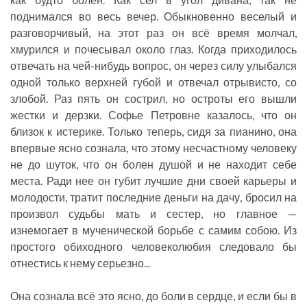
поднимался во весь вечер. Обыкновенно веселый и
разговорчивый, на этот раз он всё время молчал,
хмурился и почесывал около глаз. Когда приходилось
отвечать на чей-нибудь вопрос, он через силу улыбался
одной только верхней губой и отвечал отрывисто, со
злобой. Раз пять он сострил, но остроты его вышли
жестки и дерзки. Софье Петровне казалось, что он
близок к истерике. Только теперь, сидя за пианино, она
впервые ясно сознала, что этому несчастному человеку
не до шуток, что он болен душой и не находит себе
места. Ради нее он губит лучшие дни своей карьеры и
молодости, тратит последние деньги на дачу, бросил на
произвол судьбы мать и сестер, но главное —
изнемогает в мученической борьбе с самим собою. Из
простого обиходного человеколюбия следовало бы
отнестись к нему серьезно...
Она сознала всё это ясно, до боли в сердце, и если бы в