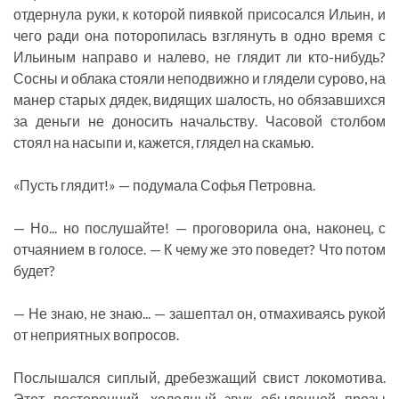
отдернула руки, к которой пиявкой присосался Ильин, и
чего ради она поторопилась взглянуть в одно время с
Ильиным направо и налево, не глядит ли кто-нибудь?
Сосны и облака стояли неподвижно и глядели сурово, на
манер старых дядек, видящих шалость, но обязавшихся
за деньги не доносить начальству. Часовой столбом
стоял на насыпи и, кажется, глядел на скамью.
«Пусть глядит!» — подумала Софья Петровна.
— Но... но послушайте! — проговорила она, наконец, с
отчаянием в голосе. — К чему же это поведет? Что потом
будет?
— Не знаю, не знаю... — зашептал он, отмахиваясь рукой
от неприятных вопросов.
Послышался сиплый, дребезжащий свист локомотива.
Этот посторонний, холодный звук обыденной прозы