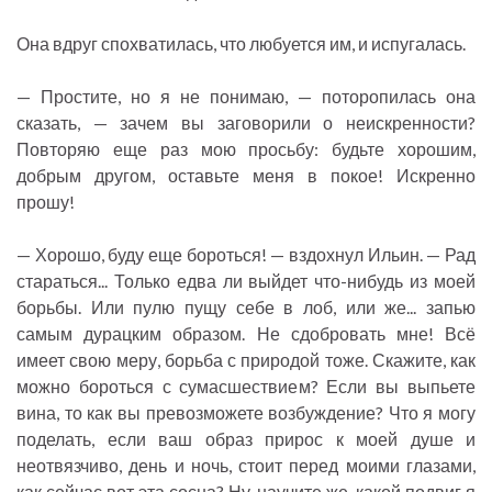
Она вдруг спохватилась, что любуется им, и испугалась.
— Простите, но я не понимаю, — поторопилась она
сказать, — зачем вы заговорили о неискренности?
Повторяю еще раз мою просьбу: будьте хорошим,
добрым другом, оставьте меня в покое! Искренно
прошу!
— Хорошо, буду еще бороться! — вздохнул Ильин. — Рад
стараться... Только едва ли выйдет что-нибудь из моей
борьбы. Или пулю пущу себе в лоб, или же... запью
самым дурацким образом. Не сдобровать мне! Всё
имеет свою меру, борьба с природой тоже. Скажите, как
можно бороться с сумасшествием? Если вы выпьете
вина, то как вы превозможете возбуждение? Что я могу
поделать, если ваш образ прирос к моей душе и
неотвязчиво, день и ночь, стоит перед моими глазами,
как сейчас вот эта сосна? Ну, научите же, какой подвиг я