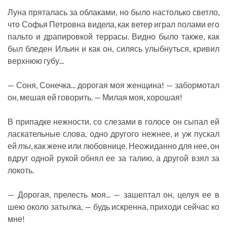
Луна пряталась за облаками, но было настолько светло,
что Софья Петровна видела, как ветер играл полами его
пальто и драпировкой террасы. Видно было также, как
был бледен Ильин и как он, силясь улыбнуться, кривил
верхнюю губу...
— Соня, Сонечка... дорогая моя женщина! — забормотал
он, мешая ей говорить. — Милая моя, хорошая!
В припадке нежности, со слезами в голосе он сыпал ей
ласкательные слова, одно другого нежнее, и уж пускал
ей
ты
, как жене или любовнице. Неожиданно для нее, он
вдруг одной рукой обнял ее за талию, а другой взял за
локоть.
— Дорогая, прелесть моя... — зашептал он, целуя ее в
шею около затылка, — будь искренна, приходи сейчас ко
мне!