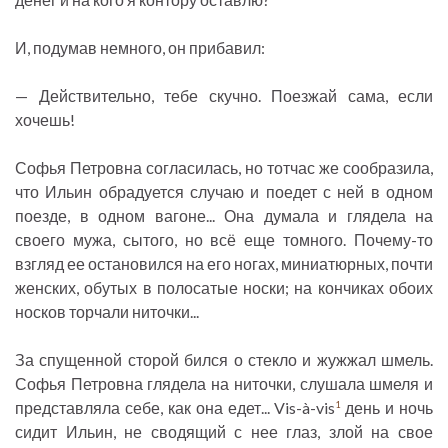
И, подумав немного, он прибавил:
— Действительно, тебе скучно. Поезжай сама, если
хочешь!
Софья Петровна согласилась, но тотчас же сообразила,
что Ильин обрадуется случаю и поедет с ней в одном
поезде, в одном вагоне... Она думала и глядела на
своего мужа, сытого, но всё еще томного. Почему-то
взгляд ее остановился на его ногах, миниатюрных, почти
женских, обутых в полосатые носки; на кончиках обоих
носков торчали ниточки...
За спущенной сторой бился о стекло и жужжал шмель.
Софья Петровна глядела на ниточки, слушала шмеля и
представляла себе, как она едет... Vis-à-vis
день и ночь
1
сидит Ильин, не сводящий с нее глаз, злой на свое