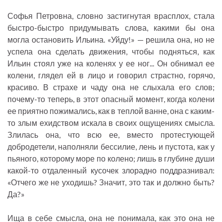
Софья Петровна, словно застигнутая врасплох, стала
быстро-быстро придумывать слова, какими бы она
могла остановить Ильина. «Уйду!» — решила она, но не
успела она сделать движения, чтобы подняться, как
Ильин стоял уже на коленях у ее ног... Он обнимал ее
колени, глядел ей в лицо и говорил страстно, горячо,
красиво. В страхе и чаду она не слыхала его слов;
почему-то теперь, в этот опасный момент, когда колени
ее приятно пожимались, как в теплой ванне, она с каким-
то злым ехидством искала в своих ощущениях смысла.
Злилась она, что всю ее, вместо протестующей
добродетели, наполняли бессилие, лень и пустота, как у
пьяного, которому море по колено; лишь в глубине души
какой-то отдаленный кусочек злорадно поддразнивал:
«Отчего же не уходишь? Значит, это так и должно быть?
Да?»
Ища в себе смысла, она не понимала, как это она не