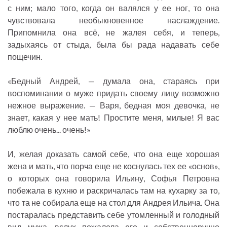
с ним; мало того, когда он валялся у ее ног, то она
чувствовала необыкновенное наслаждение.
Припомнила она всё, не жалея себя, и теперь,
задыхаясь от стыда, была бы рада надавать себе
пощечин.
«Бедный Андрей, — думала она, стараясь при
воспоминании о муже придать своему лицу возможно
нежное выражение. — Варя, бедная моя девочка, не
знает, какая у нее мать! Простите меня, милые! Я вас
люблю очень... очень!»
И, желая доказать самой себе, что она еще хорошая
жена и мать, что порча еще не коснулась тех ее «основ»,
о которых она говорила Ильину, Софья Петровна
побежала в кухню и раскричалась там на кухарку за то,
что та не собирала еще на стол для Андрея Ильича. Она
постаралась представить себе утомленный и голодный
вид мужа, вслух пожалела его и собственноручно