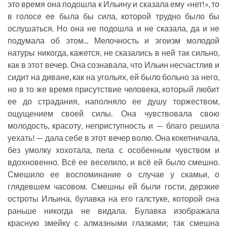
это время она подошла к Ильину и сказала ему «нет!», то
в голосе ее была бы сила, которой трудно было бы
ослушаться. Но она не подошла и не сказала, да и не
подумала об этом... Мелочность и эгоизм молодой
натуры никогда, кажется, не сказались в ней так сильно,
как в этот вечер. Она сознавала, что Ильин несчастлив и
сидит на диване, как на угольях, ей было больно за него,
но в то же время присутствие человека, который любит
ее до страдания, наполняло ее душу торжеством,
ощущением своей силы. Она чувствовала свою
молодость, красоту, неприступность и — благо решила
уехать! — дала себе в этот вечер волю. Она кокетничала,
без умолку хохотала, пела с особенным чувством и
вдохновенно. Всё ее веселило, и всё ей было смешно.
Смешило ее воспоминание о случае у скамьи, о
глядевшем часовом. Смешны ей были гости, дерзкие
остроты Ильина, булавка на его галстуке, которой она
раньше никогда не видала. Булавка изображала
красную змейку с алмазными глазками; так смешна