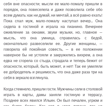
себя вне опасности; мысли ее мало-помалу пришли в
порядок, она повеселела и даже позволила себе обо
всем думать: как ни думай, ни мечтай, а всё равно ехать!
Пока спал муж, мало-помалу наступал вечер... Она
сидела в гостиной и играла на пианино. Вечернее
оживление за окнами, звуки музыки, но, главное —
мысль, что она умница, справилась с бедой,
окончательно развеселили ее. Другие женщины, —
говорила ей покойная совесть, — в ее положении
наверное бы не устояли и закружились вихрем, а она
едва не сгорела со стыда, страдала и теперь бежит от
опасности, который, быть может, и нет! Так ее умиляли
ее добродетель и решимость, что она даже раза три на
себя в зеркало взглянула.
Когда стемнело, пришли гости. Мужчины сели в столовой
играть в карты, дамы заняли гостиную и террасу.
Позднее всех явился Ильин. Он был печален, угрюм и
как будто болен. Как сел в угол дивана, так не