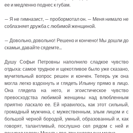
ее и медленно поднес к губам.
— Я не гимназист, — пробормотал он. — Меня нимало не
соблазняет дружба с любимой женщиной.
— Довольно, довольно! Решено и кончено! Мы дошли до
скамьи, давайте сядемте...
Душу Софьи Петровны наполнило сладкое чувство
отдыха: самое трудное и щекотливое было уже сказано,
мучительный вопрос решен и кончен. Теперь уж она
могла легко вздохнуть и глядеть Ильину прямо в лицо.
Она глядела на него, и эгоистическое чувство
превосходства любимой женщины над влюбленным
приятно ласкало ее. Ей нравилось, как этот сильный,
громадный мужчина, с мужественным, злым лицом и с
большой черной бородой, умный, образованный и, как
говорят, талантливый, послушно сел рядом с ней и
понурил голову. Минуты две-три сидели они молча.