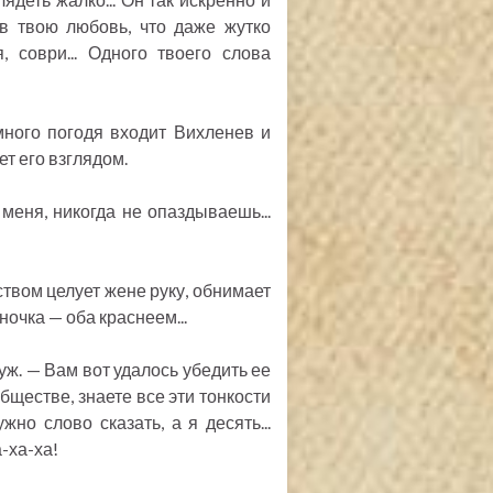
 в твою любовь, что даже жутко
, соври... Одного твоего слова
емного погодя входит Вихленев и
ет его взглядом.
меня, никогда не опаздываешь...
ством целует жене руку, обнимает
ночка — оба краснеем...
ж. — Вам вот удалось убедить ее
бществе, знаете все эти тонкости
жно слово сказать, а я десять...
-ха-ха!