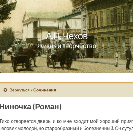
А.П. Чехов
Жизнь и творчество
Вернуться к
Сочинения
Ниночка (Роман)
Тихо отворяется дверь, и ко мне входит мой хороший прия
человек молодой, но старообразный и болезненный. Он суту