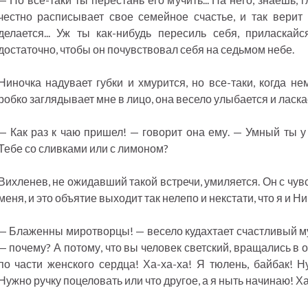
честно расписывает свое семейное счастье, и так верит
делается... Уж ты как-нибудь пересиль себя, приласкайся
достаточно, чтобы он почувствовал себя на седьмом небе.
Ниночка надувает губки и хмурится, но все-таки, когда н
робко заглядывает мне в лицо, она весело улыбается и ласка
— Как раз к чаю пришел! — говорит она ему. — Умный ты у 
Тебе со сливками или с лимоном?
Вихленев, не ожидавший такой встречи, умиляется. Он с чув
меня, и это объятие выходит так нелепо и некстати, что я и Ни
— Блаженны миротворцы! — весело кудахтает счастливый му
— почему? А потому, что вы человек светский, вращались в о
по части женского сердца! Ха-ха-ха! Я тюлень, байбак! Ну
Нужно ручку поцеловать или что другое, а я ныть начинаю! Ха