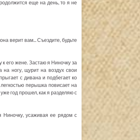
продолжится еще на день, то я не
она верит вам... Съездите, будьте
к его жене. Застаю я Ниночку за
 на ногу, щурит на воздух свои
 прыгает с дивана и подбегает ко
с легкостью перышка повисает на
т уже год прошел, как я разделяю с
я Ниночку, усаживая ее рядом с