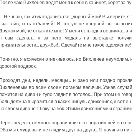
После чаю Вихленев ведет меня к себе в кабинет, берет за пу
— Не знаю, как и благодарить вас, дорогой мой! Вы верите, я 
счастлив, хоть отбавляй! И это уж не впервой вы вывози
Дружок мой, не откажите мне! У меня есть одна вещичка... а
я сам сделал... я за него медаль на выставке получи
признательности... дружбы!.. Сделайте мне такое одолжение!
Понятно, я всячески отнекиваюсь, но Вихленев неумолим, 
дорогой подарок.
Проходят дни, недели, месяцы... и рано или поздно прокл
Вихленевым во всем своем поганом величии. Узнав случайн
ложится на диван и тупо глядит в потолок... При этом не го
боль должна выразиться в каких-нибудь движениях, и вот о
на своем диване с боку на бок. Этими движениями и ограничи
Через неделю, немного оправившись от поразившей его нов
Оба мы смущены и не глядим друг на друга... Я начинаю ни к