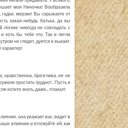
слушает моя Ниночка! Вообразила
, гадки, мерзки! Вы скрываете от
сть какая-нибудь Катька, да вы
ой логике никогда не совладать с
 и хоть бы тебе что. Так и легли
 утром не глядит, дуется и выкает.
е характер!
 нравственна, брезглива, ее не
неужели простить трудно?.. Пусть я
ли хотите знать, даже... плакал!
лияние, она уважает вас, видит в
ваше влияние и втолкуйте ей, как