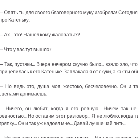
— Опять ты для своего благоверного муку изобрела! Сегодня 
про Катеньку.
— Ах... это! Нашел кому жаловаться!..
— Что у вас тут вышло?
— Так, пустяки... Вчера вечером скучно было... взяло зло, чт
прицепилась к его Катеньке. Заплакала я от скуки, а как ты о
— Но ведь это, душа моя, жестоко, бесчеловечно. Он и т
сценами донимаешь.
— Ничего, он любит, когда я его ревную... Ничем так н
ревностью... Но оставим этот разговор... Я не люблю, когда
тряпку... Он и так уж надоел мне... Давай лучше чай пить...
— Но все-таки ты перестань его мучить... На него, знаешь, г