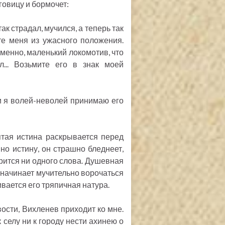
говицу и бормочет:
так страдал, мучился, а теперь так
те меня из ужасного положения.
 именно, маленький локомотив, что
л... Возьмите его в знак моей
и я волей-неволей принимаю его
ятая истина раскрывается перед
о истину, он страшно бледнеет,
ворится ни одного слова. Душевная
н начинает мучительно ворочаться
вается его тряпичная натура.
ости, Вихленев приходит ко мне.
 селу ни к городу нести ахинею о