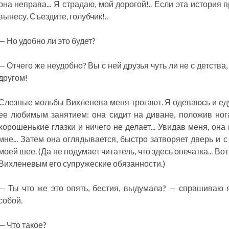
она неправа... Я страдаю, мой дорогой!.. Если эта история 
вынесу. Съездите, голубчик!..
— Но удобно ли это будет?
— Отчего же неудобно? Вы с ней друзья чуть ли не с детства, 
другом!
Слезные мольбы Вихленева меня трогают. Я одеваюсь и еду 
ее любимым занятием: она сидит на диване, положив нога
хорошенькие глазки и ничего не делает... Увидав меня, она
мне... Затем она оглядывается, быстро затворяет дверь и 
моей шее. (Да не подумает читатель, что здесь опечатка... Во
Вихленевым его супружеские обязанности.)
— Ты что же это опять, бестия, выдумала? — спрашиваю 
собой.
— Что такое?