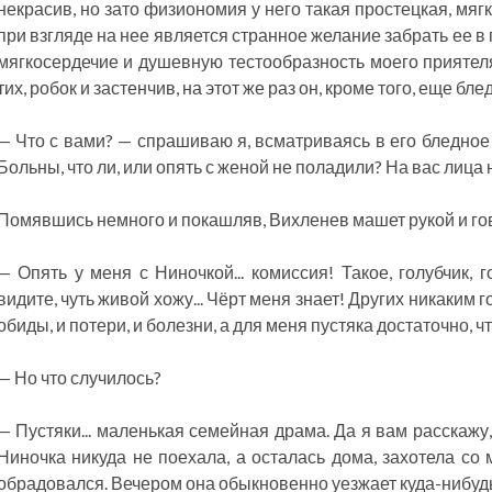
некрасив, но зато физиономия у него такая простецкая, мягк
при взгляде на нее является странное желание забрать ее в 
мягкосердечие и душевную тестообразность моего приятеля
тих, робок и застенчив, на этот же раз он, кроме того, еще бл
— Что с вами? — спрашиваю я, всматриваясь в его бледное
Больны, что ли, или опять с женой не поладили? На вас лица 
Помявшись немного и покашляв, Вихленев машет рукой и го
— Опять у меня с Ниночкой... комиссия! Такое, голубчик, г
видите, чуть живой хожу... Чёрт меня знает! Других никаким 
обиды, и потери, и болезни, а для меня пустяка достаточно, ч
— Но что случилось?
— Пустяки... маленькая семейная драма. Да я вам расскажу
Ниночка никуда не поехала, а осталась дома, захотела со 
обрадовался. Вечером она обыкновенно уезжает куда-нибудь