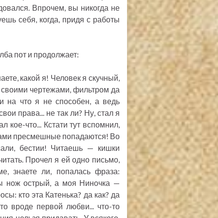
адовался. Впрочем, вы никогда не
уешь себя, когда, придя с работы
лба пот и продолжает:
аете, какой я! Человек я скучный,
о своими чертежами, фильтром да
ни на что я не способен, а ведь
вои права... не так ли? Ну, стал я
л кое-что... Кстати тут вспомнил,
ьмами пресмешные попадаются! Во
сали, бестии! Читаешь — кишки
итать. Прочел я ей одно письмо,
ме, знаете ли, попалась фраза:
зы нож острый, а моя Ниночка —
сы: кто эта Катенька? да как? да
о вроде первой любви... что-то
ния нельзя придавать. У всякого,