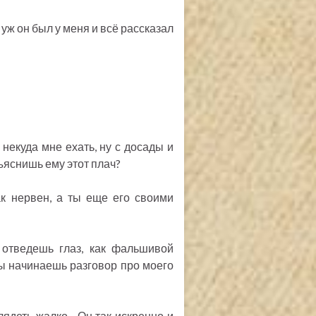
уж он был у меня и всё рассказал
о некуда мне ехать, ну с досады и
бъяснишь ему этот плач?
ак нервен, а ты еще его своими
е отведешь глаз, как фальшивой
 ты начинаешь разговор про моего
лядеть жалко... Он так искренно и