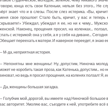
говорю, юнца есть свои Катеньки, нельзя без этого... Не 
чёрт знает что и в слезы. После слез истерика. «Вы, кричит
меня свое прошлое! Стало быть, кричит, у вас и теперь е
скрываете!» Убеждал, убеждал я ее, но ни к чему... Мужск
женской. Наконец, прощения просил, на коленках... ползал,
спать с истерикой: она у себя, а я у себя на диване... Сегодня
Обещает переехать к матери. И наверное переедет, я знаю е
— М-да, неприятная история.
— Непонятны мне женщины! Ну, допустим, Ниночка молода,
может не коробить такая проза, как Катенька, допустим... но 
виноват, но ведь я просил прощения, на коленях ползал! Я, ес
— Да, женщины большая загадка.
— Голубчик мой, дорогой, вы имеете над Ниночкой большое в
вас авторитет. Умоляю вас, съездите к ней, употребите всё 