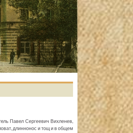
тель Павел Сергеевич Вихленев,
ловат, длиннонос и тощ и в общем