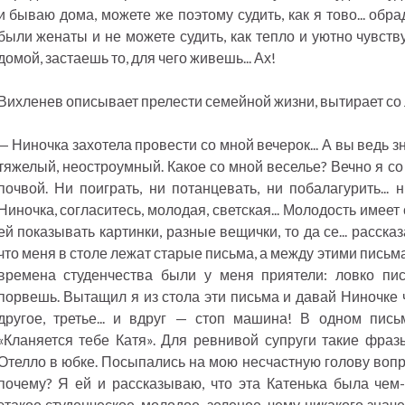
и бываю дома, можете же поэтому судить, как я тово... обр
были женаты и не можете судить, как тепло и уютно чувств
домой, застаешь то, для чего живешь... Ах!
Вихленев описывает прелести семейной жизни, вытирает со 
— Ниночка захотела провести со мной вечерок... А вы ведь зн
тяжелый, неостроумный. Какое со мной веселье? Вечно я с
почвой. Ни поиграть, ни потанцевать, ни побалагурить... 
Ниночка, согласитесь, молодая, светская... Молодость имеет с
ей показывать картинки, разные вещички, то да се... рассказа
что меня в столе лежат старые письма, а между этими пис
времена студенчества были у меня приятели: ловко пи
порвешь. Вытащил я из стола эти письма и давай Ниночке ч
другое, третье... и вдруг — стоп машина! В одном пись
«Кланяется тебе Катя». Для ревнивой супруги такие фра
Отелло в юбке. Посыпались на мою несчастную голову вопро
почему? Я ей и рассказываю, что эта Катенька была чем-т
этакое студенческое, молодое, зеленое, чему никакого значе