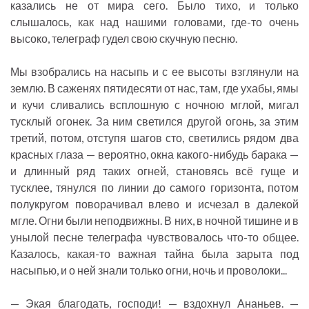
казались не от мира сего. Было тихо, и только
слышалось, как над нашими головами, где-то очень
высоко, телеграф гудел свою скучную песню.
Мы взобрались на насыпь и с ее высоты взглянули на
землю. В саженях пятидесяти от нас, там, где ухабы, ямы
и кучи сливались всплошную с ночною мглой, мигал
тусклый огонек. За ним светился другой огонь, за этим
третий, потом, отступя шагов сто, светились рядом два
красных глаза — вероятно, окна какого-нибудь барака —
и длинный ряд таких огней, становясь всё гуще и
тусклее, тянулся по линии до самого горизонта, потом
полукругом поворачивал влево и исчезал в далекой
мгле. Огни были неподвижны. В них, в ночной тишине и в
унылой песне телеграфа чувствовалось что-то общее.
Казалось, какая-то важная тайна была зарыта под
насыпью, и о ней знали только огни, ночь и проволоки...
— Экая благодать, господи! — вздохнул Ананьев. —