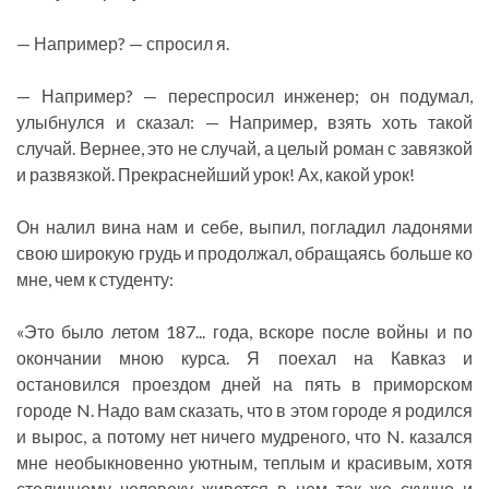
— Например? — спросил я.
— Например? — переспросил инженер; он подумал,
улыбнулся и сказал: — Например, взять хоть такой
случай. Вернее, это не случай, а целый роман с завязкой
и развязкой. Прекраснейший урок! Ах, какой урок!
Он налил вина нам и себе, выпил, погладил ладонями
свою широкую грудь и продолжал, обращаясь больше ко
мне, чем к студенту:
«Это было летом 187... года, вскоре после войны и по
окончании мною курса. Я поехал на Кавказ и
остановился проездом дней на пять в приморском
городе N. Надо вам сказать, что в этом городе я родился
и вырос, а потому нет ничего мудреного, что N. казался
мне необыкновенно уютным, теплым и красивым, хотя
столичному человеку живется в нем так же скучно и