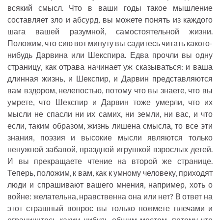
всякий смысл. Что в ваши годы такое мышление
составляет зло и абсурд, вы можете понять из каждого
шага вашей разумной, самостоятельной жизни.
Положим, что сию вот минуту вы садитесь читать какого-
нибудь Дарвина или Шекспира. Едва прочли вы одну
страницу, как отрава начинает уж сказываться: и ваша
длинная жизнь, и Шекспир, и Дарвин представляются
вам вздором, нелепостью, потому что вы знаете, что вы
умрете, что Шекспир и Дарвин тоже умерли, что их
мысли не спасли ни их самих, ни земли, ни вас, и что
если, таким образом, жизнь лишена смысла, то все эти
знания, поэзия и высокие мысли являются только
ненужной забавой, праздной игрушкой взрослых детей.
И вы прекращаете чтение на второй же странице.
Теперь, положим, к вам, как к умному человеку, приходят
люди и спрашивают вашего мнения, например, хоть о
войне: желательна, нравственна она или нет? В ответ на
этот страшный вопрос вы только пожмете плечами и
ограничитесь каким-нибудь общим местом, потому что