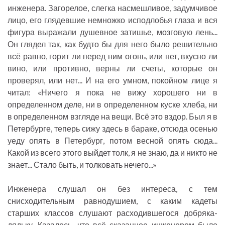
инженера. Загорелое, слегка насмешливое, задумчивое
лицо, его глядевшие немножко исподлобья глаза и вся
фигура выражали душевное затишье, мозговую лень...
Он глядел так, как будто бы для него было решительно
всё равно, горит ли перед ним огонь, или нет, вкусно ли
вино, или противно, верны ли счеты, которые он
проверял, или нет... И на его умном, покойном лице я
читал: «Ничего я пока не вижу хорошего ни в
определенном деле, ни в определенном куске хлеба, ни
в определенном взгляде на вещи. Всё это вздор. Был я в
Петербурге, теперь сижу здесь в бараке, отсюда осенью
уеду опять в Петербург, потом весной опять сюда...
Какой из всего этого выйдет толк, я не знаю, да и никто не
знает... Стало быть, и толковать нечего...»
Инженера слушал он без интереса, с тем
снисходительным равнодушием, с каким кадеты
старших классов слушают расходившегося добряка-
дядьку. Казалось, что всё сказанное инженером было