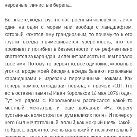
неровные глинистые берега...
Вы знаете, когда грустно настроенный человек остается
один на один с морем или вообще с ландшафтом,
который кажется ему грандиозным, то почему-то к его
грусти всегда примешивается уверенность, что он
проживет и погибнет в безвестности, и он рефлективно
хватается за карандаш и спешит записать на чем попало
свое имя. Потому-то, вероятно, все одинокие, укромные
уголки, вроде моей беседки, всегда бывают испачканы
карандашами и изрезаны перочинными ножами. Как
теперь помню, оглядывая перила, я прочел: «О.П. (то
есть оставил память) Иван Корольков 16 мая 1876 года».
Тут же рядом с. Корольковым расписался какой-то
местный мечтатель и еще добавил: «На берегу
пустынных волн стоял он, дум великих полн». И почерк у
него был мечтательный, вялый, как мокрый шелк. Какой-
то Кросс, вероятно, очень маленький и незначительный
человечек, так сильно прочувствовал свое ничтожество,