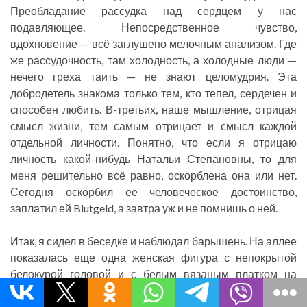
Преобладание рассудка над сердцем у нас
подавляющее. Непосредственное чувство,
вдохновение — всё заглушено мелочным анализом. Где
же рассудочность, там холодность, а холодные люди —
нечего греха таить — не знают целомудрия. Эта
добродетель знакома только тем, кто тепел, сердечен и
способен любить. В-третьих, наше мышление, отрицая
смысл жизни, тем самым отрицает и смысл каждой
отдельной личности. Понятно, что если я отрицаю
личность какой-нибудь Натальи Степановны, то для
меня решительно всё равно, оскорблена она или нет.
Сегодня оскорбил ее человеческое достоинство,
заплатил ей Blutgeld, а завтра уж и не помнишь о ней.
Итак, я сидел в беседке и наблюдал барышень. На аллее
показалась еще одна женская фигура с непокрытой
белокурой головой и с белым вязаным платком на
плечах. Она погуляла по аллее, потом вошла в беседку
и, взявшись за перила, равнодушно поглядела вниз и