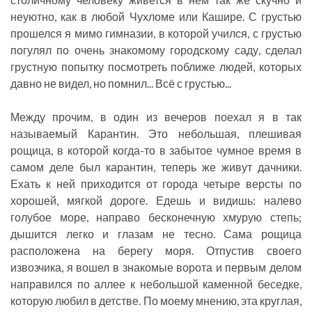
неуютно, как в любой Чухломе или Кашире. С грустью
прошелся я мимо гимназии, в которой учился, с грустью
погулял по очень знакомому городскому саду, сделал
грустную попытку посмотреть поближе людей, которых
давно не видел, но помнил... Всё с грустью...
Между прочим, в один из вечеров поехал я в так
называемый Карантин. Это небольшая, плешивая
рощица, в которой когда-то в забытое чумное время в
самом деле был карантин, теперь же живут дачники.
Ехать к ней приходится от города четыре версты по
хорошей, мягкой дороге. Едешь и видишь: налево
голубое море, направо бесконечную хмурую степь;
дышится легко и глазам не тесно. Сама рощица
расположена на берегу моря. Отпустив своего
извозчика, я вошел в знакомые ворота и первым делом
направился по аллее к небольшой каменной беседке,
которую любил в детстве. По моему мнению, эта круглая,