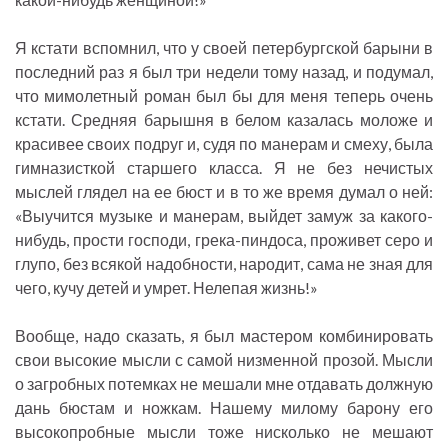
Я кстати вспомнил, что у своей петербургской барыни в
последний раз я был три недели тому назад, и подумал,
что мимолетный роман был бы для меня теперь очень
кстати. Средняя барышня в белом казалась моложе и
красивее своих подруг и, судя по манерам и смеху, была
гимназисткой старшего класса. Я не без нечистых
мыслей глядел на ее бюст и в то же время думал о ней:
«Выучится музыке и манерам, выйдет замуж за какого-
нибудь, прости господи, грека-пиндоса, проживет серо и
глупо, без всякой надобности, народит, сама не зная для
чего, кучу детей и умрет. Нелепая жизнь!»
Вообще, надо сказать, я был мастером комбинировать
свои высокие мысли с самой низменной прозой. Мысли
о загробных потемках не мешали мне отдавать должную
дань бюстам и ножкам. Нашему милому барону его
высокопробные мысли тоже нисколько не мешают