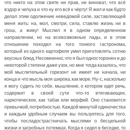
что никто на этом свете ни прав, ни виноват, что всё
вздор и чепуха и что ну его всё к чёрту! Я жил и как будто
делал этим одолжение неведомой силе, заставляющей
меня жить: на, мол, смотри, сила, ставлю жизнь ни в
грош, а живу! Мыслил я в одном определенном
направлении, но на всевозможные лады, и в этом
отношении походил на того тонкого гастронома,
который из одного картофеля умел приготовлять сотню
вкусных блюд. Несомненно, что я был односторонен и до
некоторой степени даже узок, но мне тогда казалось, что
мой мыслительный горизонт не имеет ни начала, ни
конца и что мысль моя широка, как море. Ну-с, насколько
я могу судить по себе, мышление, о котором идет речь,
содержит в своей сути что-то втягивающее,
наркотическое, как табак или морфий. Оно становится
привычкой, потребностью. Каждой минутой одиночества
и каждым удобным случаем вы пользуетесь для того,
чтобы посладострастничать мыслями о бесцельной
жизни и загробных потемках. Когда я сидел в беседке, то