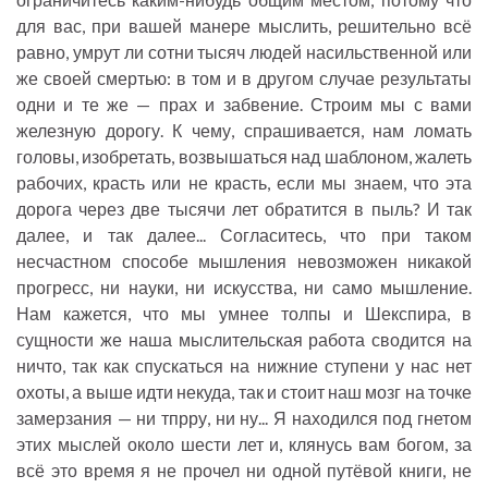
для вас, при вашей манере мыслить, решительно всё
равно, умрут ли сотни тысяч людей насильственной или
же своей смертью: в том и в другом случае результаты
одни и те же — прах и забвение. Строим мы с вами
железную дорогу. К чему, спрашивается, нам ломать
головы, изобретать, возвышаться над шаблоном, жалеть
рабочих, красть или не красть, если мы знаем, что эта
дорога через две тысячи лет обратится в пыль? И так
далее, и так далее... Согласитесь, что при таком
несчастном способе мышления невозможен никакой
прогресс, ни науки, ни искусства, ни само мышление.
Нам кажется, что мы умнее толпы и Шекспира, в
сущности же наша мыслительская работа сводится на
ничто, так как спускаться на нижние ступени у нас нет
охоты, а выше идти некуда, так и стоит наш мозг на точке
замерзания — ни тпрру, ни ну... Я находился под гнетом
этих мыслей около шести лет и, клянусь вам богом, за
всё это время я не прочел ни одной путёвой книги, не