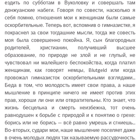
ездить по субботам в Вуколовку и совершать там
донжуанские набеги. Говоря по совести, насколько я
себя помню, отношения мои к женщинам были самые
оскорбительные. Теперь вот, вспомнив о гимназистке, я
покраснел за свои тогдашние мысли, тогда же совесть
моя была совершенно покойна. Я, сын благородных
родителей, христианин, получивший высшее
образование, по природе не злой и не глупый, не
чувствовал ни малейшего беспокойства, когда платил
женщинам, как говорят немцы, Blutgeld или когда
провожал гимназисток оскорбительными взглядами...
Беда в том, что молодость имеет свои права, а наше
мышление в принципе ничего не имеет против этих
прав, хороши ли они или отвратительны. Кто знает, что
жизнь бесцельна и смерть неизбежна, тот очень
равнодушен к борьбе с природой и к понятию о грехе:
борись или не борись — всё равно умрешь и сгниешь...
Во-вторых, судари мои, наше мышление поселяет даже
в очень молодых людях так называемую рассудочность.