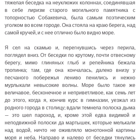
тяжелая беседка на неуклюжих колоннах, соединявшая
в себе лиризм старого могильного памятника с
топорностью Собакевича, была самым поэтическим
уголком во всем городе. Она стояла на краю берега, над
самой кручей, и с нее отлично было видно море.
Я сел на скамью и, перегнувшись через перила,
поглядел вниз. От беседки по крутому, почти отвесному
берегу, мимо глиняных глыб и репейника бежала
тропинка; там, где она кончалась, далеко внизу у
песчаного побережья лениво пенились и нежно
мурлыкали невысокие волны. Море было такое же
величавое, бесконечное и неприветливое, как семь лет
до этого, когда я, кончив курс в гимназии, уезжал из
родного города в столицу; вдали темнела полоска дыма
— это шел пароход, и, кроме этой едва видимой и
неподвижной полоски да мартышек, которые мелькали
над водой, ничто не оживляло монотонной картины
моря и неба. Направо и налево от беседки тянулись