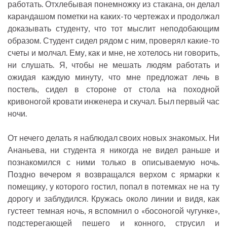
работать. Отхлебывая понемножку из стакана, он делал
карандашом пометки на каких-то чертежах и продолжал
доказывать студенту, что тот мыслит неподобающим
образом. Студент сидел рядом с ним, проверял какие-то
счеты и молчал. Ему, как и мне, не хотелось ни говорить,
ни слушать. Я, чтобы не мешать людям работать и
ожидая каждую минуту, что мне предложат лечь в
постель, сидел в стороне от стола на походной
кривоногой кровати инженера и скучал. Был первый час
ночи.
От нечего делать я наблюдал своих новых знакомых. Ни
Ананьева, ни студента я никогда не видел раньше и
познакомился с ними только в описываемую ночь.
Поздно вечером я возвращался верхом с ярмарки к
помещику, у которого гостил, попал в потемках не на ту
дорогу и заблудился. Кружась около линии и видя, как
густеет темная ночь, я вспомнил о «босоногой чугунке»,
подстерегающей пешего и конного, струсил и