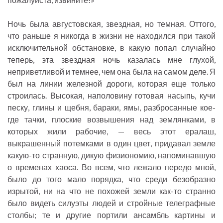
Ночь была августовская, звездная, но темная. Оттого,
что раньше я никогда в жизни не находился при такой
исключительной обстановке, в какую попал случайно
теперь, эта звездная ночь казалась мне глухой,
неприветливой и темнее, чем она была на самом деле. Я
был на линии железной дороги, которая еще только
строилась. Высокая, наполовину готовая насыпь, кучи
песку, глины и щебня, бараки, ямы, разбросанные кое-
где тачки, плоские возвышения над землянками, в
которых жили рабочие, — весь этот ералаш,
выкрашенный потемками в один цвет, придавал земле
какую-то странную, дикую физиономию, напоминавшую
о временах хаоса. Во всем, что лежало передо мной,
было до того мало порядка, что среди безобразно
изрытой, ни на что не похожей земли как-то странно
было видеть силуэты людей и стройные телеграфные
столбы; те и другие портили ансамбль картины и