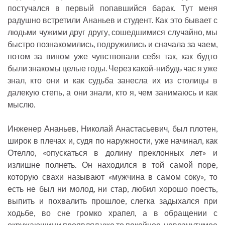
постучался в первый попавшийся барак. Тут меня
радушно встретили Ананьев и студент. Как это бывает с
людьми чужими друг другу, сошедшимися случайно, мы
быстро познакомились, подружились и сначала за чаем,
потом за вином уже чувствовали себя так, как будто
были знакомы целые годы. Через какой-нибудь час я уже
знал, кто они и как судьба занесла их из столицы в
далекую степь, а они знали, кто я, чем занимаюсь и как
мыслю.
Инженер Ананьев, Николай Анастасьевич, был плотен,
широк в плечах и, судя по наружности, уже начинал, как
Отелло, «опускаться в долину преклонных лет» и
излишне полнеть. Он находился в той самой поре,
которую свахи называют «мужчина в самом соку», то
есть не был ни молод, ни стар, любил хорошо поесть,
выпить и похвалить прошлое, слегка задыхался при
ходьбе, во сне громко храпел, а в обращении с
окружающими проявлял уже то покойное, невозмутимое