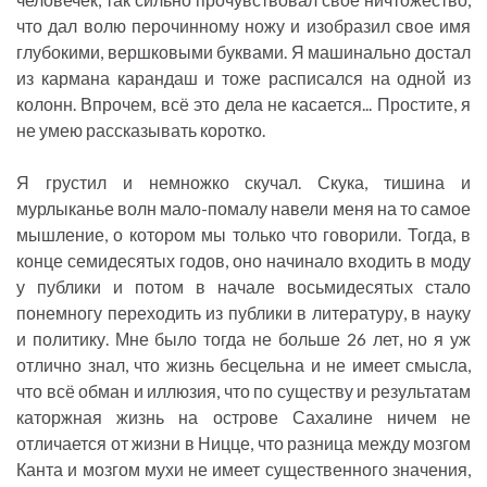
что дал волю перочинному ножу и изобразил свое имя
глубокими, вершковыми буквами. Я машинально достал
из кармана карандаш и тоже расписался на одной из
колонн. Впрочем, всё это дела не касается... Простите, я
не умею рассказывать коротко.
Я грустил и немножко скучал. Скука, тишина и
мурлыканье волн мало-помалу навели меня на то самое
мышление, о котором мы только что говорили. Тогда, в
конце семидесятых годов, оно начинало входить в моду
у публики и потом в начале восьмидесятых стало
понемногу переходить из публики в литературу, в науку
и политику. Мне было тогда не больше 26 лет, но я уж
отлично знал, что жизнь бесцельна и не имеет смысла,
что всё обман и иллюзия, что по существу и результатам
каторжная жизнь на острове Сахалине ничем не
отличается от жизни в Ницце, что разница между мозгом
Канта и мозгом мухи не имеет существенного значения,