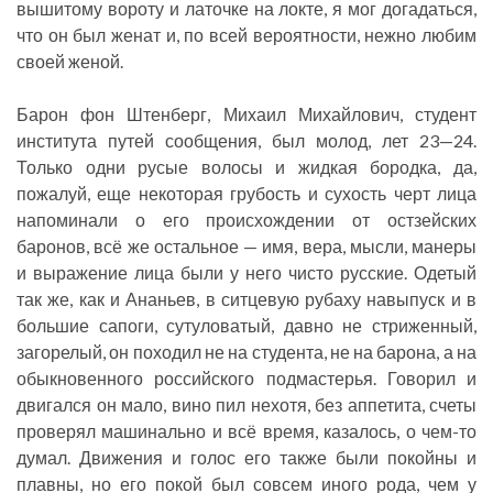
вышитому вороту и латочке на локте, я мог догадаться,
что он был женат и, по всей вероятности, нежно любим
своей женой.
Барон фон Штенберг, Михаил Михайлович, студент
института путей сообщения, был молод, лет 23—24.
Только одни русые волосы и жидкая бородка, да,
пожалуй, еще некоторая грубость и сухость черт лица
напоминали о его происхождении от остзейских
баронов, всё же остальное — имя, вера, мысли, манеры
и выражение лица были у него чисто русские. Одетый
так же, как и Ананьев, в ситцевую рубаху навыпуск и в
большие сапоги, сутуловатый, давно не стриженный,
загорелый, он походил не на студента, не на барона, а на
обыкновенного российского подмастерья. Говорил и
двигался он мало, вино пил нехотя, без аппетита, счеты
проверял машинально и всё время, казалось, о чем-то
думал. Движения и голос его также были покойны и
плавны, но его покой был совсем иного рода, чем у