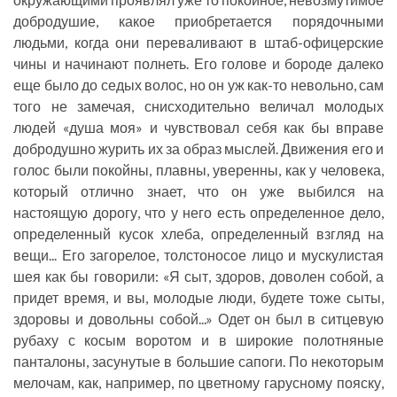
добродушие, какое приобретается порядочными
людьми, когда они переваливают в штаб-офицерские
чины и начинают полнеть. Его голове и бороде далеко
еще было до седых волос, но он уж как-то невольно, сам
того не замечая, снисходительно величал молодых
людей «душа моя» и чувствовал себя как бы вправе
добродушно журить их за образ мыслей. Движения его и
голос были покойны, плавны, уверенны, как у человека,
который отлично знает, что он уже выбился на
настоящую дорогу, что у него есть определенное дело,
определенный кусок хлеба, определенный взгляд на
вещи... Его загорелое, толстоносое лицо и мускулистая
шея как бы говорили: «Я сыт, здоров, доволен собой, а
придет время, и вы, молодые люди, будете тоже сыты,
здоровы и довольны собой...» Одет он был в ситцевую
рубаху с косым воротом и в широкие полотняные
панталоны, засунутые в большие сапоги. По некоторым
мелочам, как, например, по цветному гарусному пояску,