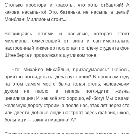
Столько простора и красоты, что хоть отбавляй! А
какова насыпь-то! Это, батенька, не насыпь, а целый
Монблан! Миллионы стоит...
Восхищаясь огнями и насыпью, которая стоит
миллионы, охмелевший от вина и сантиментально
настроенный инженер похлопал по плечу студента фон
Штенберга и продолжал в шутливом тоне:
— Что, Михайло Михайлыч, призадумались? Небось,
приятно поглядеть на дела рук своих? В прошлом году
на этом самом месте была голая степь, человечьим
духом не пахло, а теперь поглядите: жизнь,
цивилизация! И как всё это хорошо, ей-богу! Мы с вами
железную дорогу строим, а после нас, этак лет через сто
или двести, добрые люди настроят здесь фабрик, школ,
больниц и — закипит машина! А?
Студент стоял неподвижно, засунув руки в карманы, и не