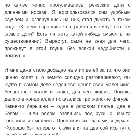
по аллее чинно прогуливались греческие дети с
длинными носами. Я воспользовался сим удобным
случаем и, оглянувшись на них, стал думать в таком
роде: «К чему, спрашивается, родятся и живут вот эти
самые дети? Есть ли хоть какой-нибудь смысл в их
существовании? Вырастут, сами не зная для чего,
проживут в этой глуши без всякой надобности и
помрут...»
И мне даже стало досадно на этих детей за то, что они
чинно ходят и о чем-то солидно разговаривают, как
будто в самом деле недешево ценят свои маленькие,
бесцветные жизни и знают, для чего живут... Помню,
далеко в конце аллеи показались три женские фигуры.
Какие-то барышни — одна в розовом платье, две в
белом — шли рядом, взявшись под руки, о чем-то
говорили и смеялись. Провожая их глазами, я думал:
«Хорошо бы теперь от скуки дня на два сойтись тут с
какой-нибудь женщиной!»