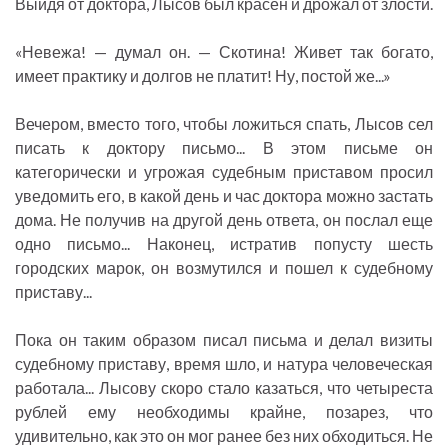
Выйдя от доктора, Лысов был красен и дрожал от злости.
«Невежа! — думал он. — Скотина! Живет так богато,
имеет практику и долгов не платит! Ну, постой же...»
Вечером, вместо того, чтобы ложиться спать, Лысов сел
писать к доктору письмо... В этом письме он
категорически и угрожая судебным приставом просил
уведомить его, в какой день и час доктора можно застать
дома. Не получив на другой день ответа, он послал еще
одно письмо... Наконец, истратив попусту шесть
городских марок, он возмутился и пошел к судебному
приставу...
Пока он таким образом писал письма и делал визиты
судебному приставу, время шло, и натура человеческая
работала... Лысову скоро стало казаться, что четыреста
рублей ему необходимы крайне, позарез, что
удивительно, как это он мог ранее без них обходиться. Не