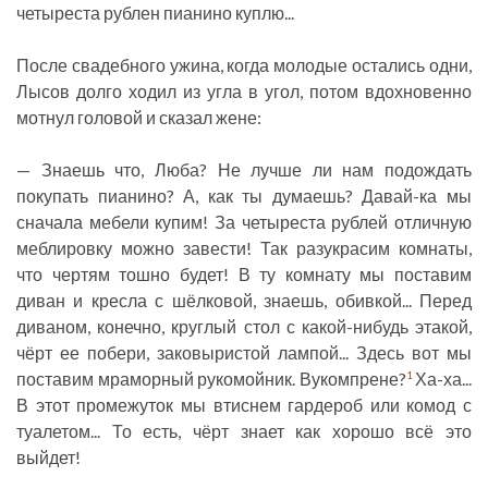
четыреста рублен пианино куплю...
После свадебного ужина, когда молодые остались одни,
Лысов долго ходил из угла в угол, потом вдохновенно
мотнул головой и сказал жене:
— Знаешь что, Люба? Не лучше ли нам подождать
покупать пианино? А, как ты думаешь? Давай-ка мы
сначала мебели купим! За четыреста рублей отличную
меблировку можно завести! Так разукрасим комнаты,
что чертям тошно будет! В ту комнату мы поставим
диван и кресла с шёлковой, знаешь, обивкой... Перед
диваном, конечно, круглый стол с какой-нибудь этакой,
чёрт ее побери, заковыристой лампой... Здесь вот мы
поставим мраморный рукомойник. Вукомпрене?
Ха-ха...
1
В этот промежуток мы втиснем гардероб или комод с
туалетом... То есть, чёрт знает как хорошо всё это
выйдет!