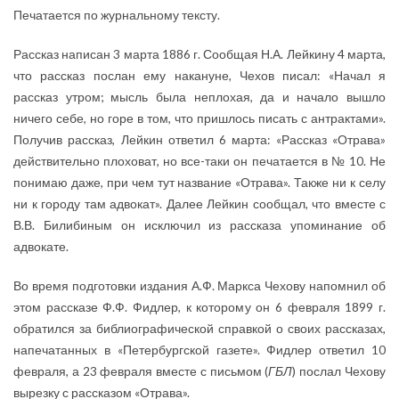
Печатается по журнальному тексту.
Рассказ написан 3 марта 1886 г. Сообщая Н.А. Лейкину 4 марта,
что рассказ послан ему накануне, Чехов писал: «Начал я
рассказ утром; мысль была неплохая, да и начало вышло
ничего себе, но горе в том, что пришлось писать с антрактами».
Получив рассказ, Лейкин ответил 6 марта: «Рассказ «Отрава»
действительно плоховат, но все-таки он печатается в № 10. Не
понимаю даже, при чем тут название «Отрава». Также ни к селу
ни к городу там адвокат». Далее Лейкин сообщал, что вместе с
В.В. Билибиным он исключил из рассказа упоминание об
адвокате.
Во время подготовки издания А.Ф. Маркса Чехову напомнил об
этом рассказе Ф.Ф. Фидлер, к которому он 6 февраля 1899 г.
обратился за библиографической справкой о своих рассказах,
напечатанных в «Петербургской газете». Фидлер ответил 10
февраля, а 23 февраля вместе с письмом (
ГБЛ
) послал Чехову
вырезку с рассказом «Отрава».