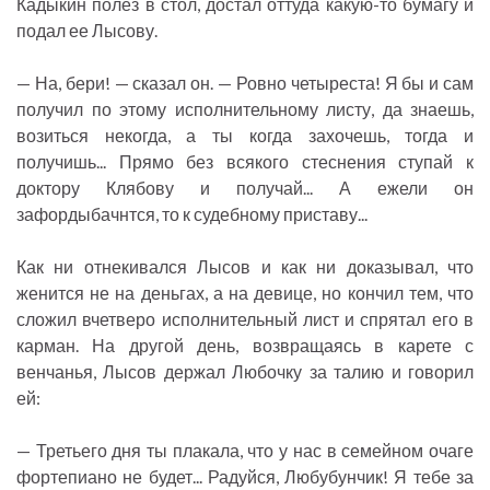
Кадыкин полез в стол, достал оттуда какую-то бумагу и
подал ее Лысову.
— На, бери! — сказал он. — Ровно четыреста! Я бы и сам
получил по этому исполнительному листу, да знаешь,
возиться некогда, а ты когда захочешь, тогда и
получишь... Прямо без всякого стеснения ступай к
доктору Клябову и получай... А ежели он
зафордыбачнтся, то к судебному приставу...
Как ни отнекивался Лысов и как ни доказывал, что
женится не на деньгах, а на девице, но кончил тем, что
сложил вчетверо исполнительный лист и спрятал его в
карман. На другой день, возвращаясь в карете с
венчанья, Лысов держал Любочку за талию и говорил
ей:
— Третьего дня ты плакала, что у нас в семейном очаге
фортепиано не будет... Радуйся, Любубунчик! Я тебе за