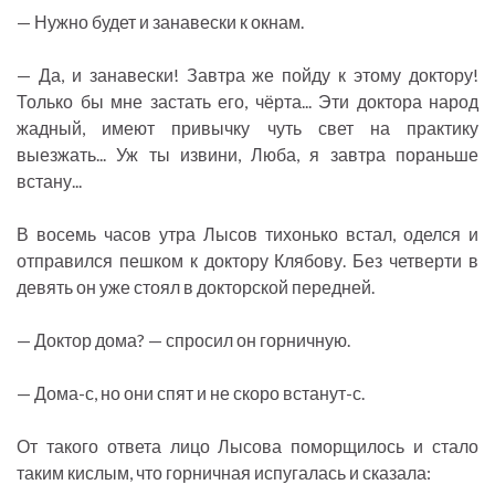
— Нужно будет и занавески к окнам.
— Да, и занавески! Завтра же пойду к этому доктору!
Только бы мне застать его, чёрта... Эти доктора народ
жадный, имеют привычку чуть свет на практику
выезжать... Уж ты извини, Люба, я завтра пораньше
встану...
В восемь часов утра Лысов тихонько встал, оделся и
отправился пешком к доктору Клябову. Без четверти в
девять он уже стоял в докторской передней.
— Доктор дома? — спросил он горничную.
— Дома-с, но они спят и не скоро встанут-с.
От такого ответа лицо Лысова поморщилось и стало
таким кислым, что горничная испугалась и сказала: