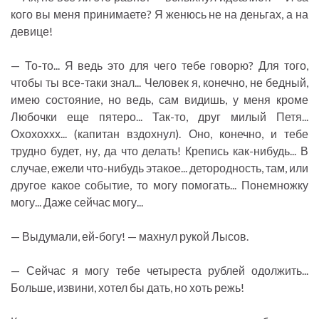
кого вы меня принимаете? Я женюсь не на деньгах, а на
девице!
— То-то... Я ведь это для чего тебе говорю? Для того,
чтобы ты все-таки знал... Человек я, конечно, не бедный,
имею состояние, но ведь, сам видишь, у меня кроме
Любочки еще пятеро... Так-то, друг милый Петя...
Охохоххх... (капитан вздохнул). Оно, конечно, и тебе
трудно будет, ну, да что делать! Крепись как-нибудь... В
случае, ежели что-нибудь этакое... детородность, там, или
другое какое событие, то могу помогать... Понемножку
могу... Даже сейчас могу...
— Выдумали, ей-богу! — махнул рукой Лысов.
— Сейчас я могу тебе четыреста рублей одолжить...
Больше, извини, хотел бы дать, но хоть режь!