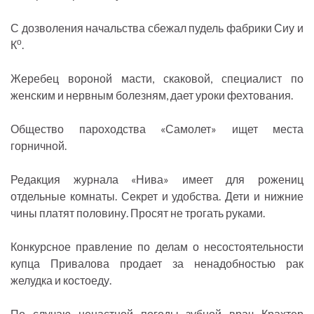
С дозволения начальства сбежал пудель фабрики Сиу и
о
К
.
Жеребец вороной масти, скаковой, специалист по
женским и нервным болезням, дает уроки фехтования.
Общество пароходства «Самолет» ищет места
горничной.
Редакция журнала «Нива» имеет для рожениц
отдельные комнаты. Секрет и удобства. Дети и нижние
чины платят половину. Просят не трогать руками.
Конкурсное правление по делам о несостоятельности
купца Привалова продает за ненадобностью рак
желудка и костоеду.
По случаю ненастной погоды зубной врач Крахтер