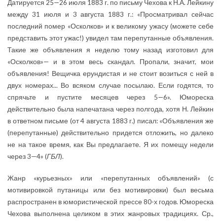
Датируется 25—26 июля 1883 г. по письму Чехова к Н.А. Лейкину
между 31 июля и 3 августа 1883 г.: «Просматривал сейчас
последний помер «Осколков» и к великому ужасу (можете себе
представить этот ужас!) увидел там перепутанные объявления.
Такие же объявления я неделю тому назад изготовил для
«Осколков»— и в этом весь скандал. Пропали, значит, мои
объявления! Вещичка ерундистая и не стоит возиться с ней в
двух номерах... Во всяком случае посылаю. Если годятся, то
спрячьте и пустите месяцев через 5—6». Юмореска
действительно была напечатана через полгода, хотя Н. Лейкин
в ответном письме (от 4 августа 1883 г.) писал: «Объявления же
(перепутанные) действительно придется отложить, но далеко
не на такое время, как Вы предлагаете. Я их помещу недели
через 3—4» (
ГБЛ
).
Жанр «курьезных» или «перепутанных объявлений» (с
мотивировкой путаницы или без мотивировки) был весьма
распространен в юмористической прессе 80-х годов. Юмореска
Чехова выполнена целиком в этих жанровых традициях. Ср.,