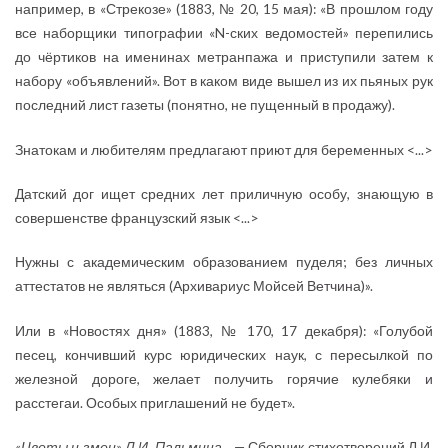
например, в «Стрекозе» (1883, № 20, 15 мая): «В прошлом году
все наборщики типографии «N-ских ведомостей» перепились
до чёртиков на именинах метранпажа и приступили затем к
набору «объявлений». Вот в каком виде вышел из их пьяных рук
последний лист газеты (понятно, не пущенный в продажу).
Знатокам и любителям предлагают приют для беременных <...>
Датский дог ищет средних лет приличную особу, знающую в
совершенстве французский язык <...>
Нужны с академическим образованием пуделя; без личных
аттестатов не являться (Архивариус Мойсей Ветчина)».
Или в «Новостях дня» (1883, № 170, 17 декабря): «Голубой
песец, кончивший курс юридических наук, с пересылкой по
железной дороге, желает получить горячие кулебяки и
расстегаи. Особых приглашений не будет».
«Цветы и змеи» Л.И. Пальмина
... — Сборник стихотворений Л.И.