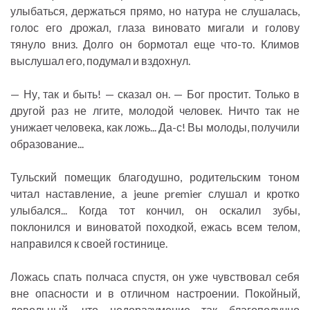
улыбаться, держаться прямо, но натура не слушалась,
голос его дрожал, глаза виновато мигали и голову
тянуло вниз. Долго он бормотал еще что-то. Климов
выслушал его, подумал и вздохнул.
— Ну, так и быть! — сказал он. — Бог простит. Только в
другой раз не лгите, молодой человек. Ничто так не
унижает человека, как ложь... Да-с! Вы молоды, получили
образование...
Тульский помещик благодушно, родительским тоном
читал наставление, а jeune premier слушал и кротко
улыбался... Когда тот кончил, он оскалил зубы,
поклонился и виноватой походкой, ежась всем телом,
направился к своей гостинице.
Ложась спать полчаса спустя, он уже чувствовал себя
вне опасности и в отличном настроении. Покойный,
довольный, что недоразумение так благополучно