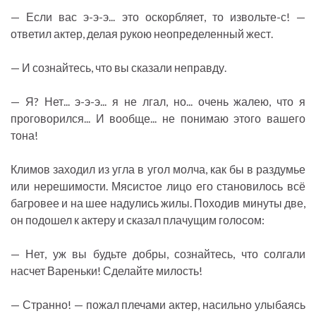
— Если вас э-э-э... это оскорбляет, то извольте-с! —
ответил актер, делая рукою неопределенный жест.
— И сознайтесь, что вы сказали неправду.
— Я? Нет... э-э-э... я не лгал, но... очень жалею, что я
проговорился... И вообще... не понимаю этого вашего
тона!
Климов заходил из угла в угол молча, как бы в раздумье
или нерешимости. Мясистое лицо его становилось всё
багровее и на шее надулись жилы. Походив минуты две,
он подошел к актеру и сказал плачущим голосом:
— Нет, уж вы будьте добры, сознайтесь, что солгали
насчет Вареньки! Сделайте милость!
— Странно! — пожал плечами актер, насильно улыбаясь