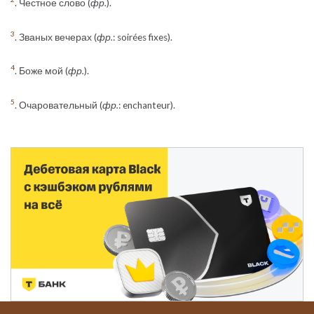
. Честное слово (
фр.
).
3
. Званых вечерах (
фр.
: soirées fixes).
4
. Боже мой (
фр.
).
5
. Очаровательный (
фр.
: enchanteur).