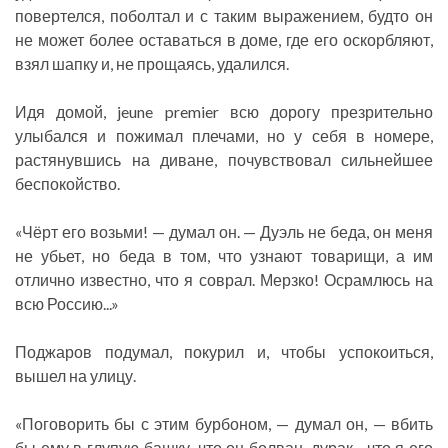
повертелся, поболтал и с таким выражением, будто он
не может более оставаться в доме, где его оскорбляют,
взял шапку и, не прощаясь, удалился.
Идя домой, jeune premier всю дорогу презрительно
улыбался и пожимал плечами, но у себя в номере,
растянувшись на диване, почувствовал сильнейшее
беспокойство.
«Чёрт его возьми! — думал он. — Дуэль не беда, он меня
не убьет, но беда в том, что узнают товарищи, а им
отлично известно, что я соврал. Мерзко! Осрамлюсь на
всю Россию...»
Поджаров подумал, покурил и, чтобы успокоиться,
вышел на улицу.
«Поговорить бы с этим бурбоном, — думал он, — вбить
бы ему в глупую башку, что он болван, дурак... что я его