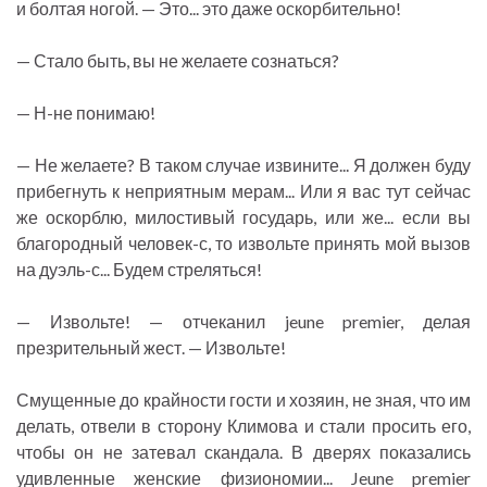
и болтая ногой. — Это... это даже оскорбительно!
— Стало быть, вы не желаете сознаться?
— Н-не понимаю!
— Не желаете? В таком случае извините... Я должен буду
прибегнуть к неприятным мерам... Или я вас тут сейчас
же оскорблю, милостивый государь, или же... если вы
благородный человек-с, то извольте принять мой вызов
на дуэль-с... Будем стреляться!
— Извольте! — отчеканил jeune premier, делая
презрительный жест. — Извольте!
Смущенные до крайности гости и хозяин, не зная, что им
делать, отвели в сторону Климова и стали просить его,
чтобы он не затевал скандала. В дверях показались
удивленные женские физиономии... Jeune premier