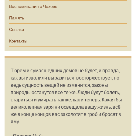
Воспоминания о Чехове
Память
Ссылки
Контакты
Тюрем и сумасшедших домов не будет, и правда,
как вы изволили выразиться, восторжествует, но
ведь сущность вещей не изменится, законы
природы останутся всё те же. Люди будут болеть,
стариться и умирать так же, как и теперь. Какая бы
великолепная заря ни освещала вашу жизнь, всё
же в конце концов вас заколотят в гроб и бросят в
яму.
«Палата № 6»