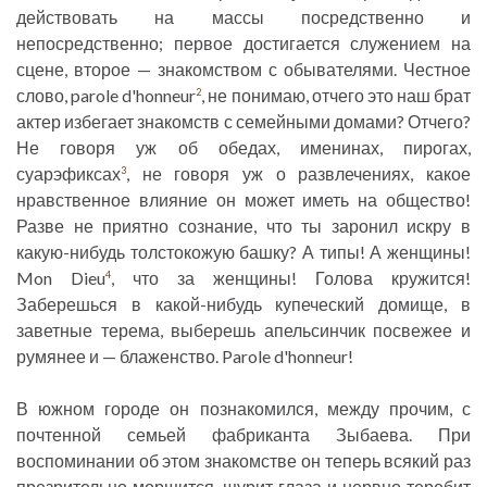
действовать на массы посредственно и
непосредственно; первое достигается служением на
сцене, второе — знакомством с обывателями. Честное
слово, parole d'honneur
, не понимаю, отчего это наш брат
2
актер избегает знакомств с семейными домами? Отчего?
Не говоря уж об обедах, именинах, пирогах,
суарэфиксах
, не говоря уж о развлечениях, какое
3
нравственное влияние он может иметь на общество!
Разве не приятно сознание, что ты заронил искру в
какую-нибудь толстокожую башку? А типы! А женщины!
Mon Dieu
, что за женщины! Голова кружится!
4
Заберешься в какой-нибудь купеческий домище, в
заветные терема, выберешь апельсинчик посвежее и
румянее и — блаженство. Parole d'honneur!
В южном городе он познакомился, между прочим, с
почтенной семьей фабриканта Зыбаева. При
воспоминании об этом знакомстве он теперь всякий раз
презрительно морщится, щурит глаза и нервно теребит