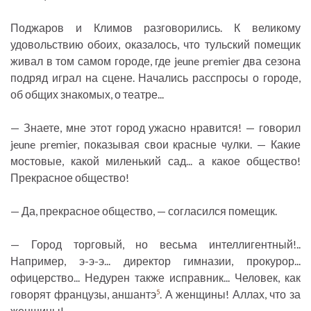
Поджаров и Климов разговорились. К великому
удовольствию обоих, оказалось, что тульский помещик
живал в том самом городе, где jeune premier два сезона
подряд играл на сцене. Начались расспросы о городе,
об общих знакомых, о театре...
— Знаете, мне этот город ужасно нравится! — говорил
jeune premier, показывая свои красные чулки. — Какие
мостовые, какой миленький сад... а какое общество!
Прекрасное общество!
— Да, прекрасное общество, — согласился помещик.
— Город торговый, но весьма интеллигентный!..
Например, э-э-э... директор гимназии, прокурор...
офицерство... Недурен также исправник... Человек, как
говорят французы, аншантэ
. А женщины! Аллах, что за
5
женщины!