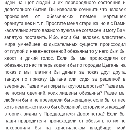
идеи на щот людей и их первородного состояния и
допотопного бытия. Вы изволили сочинить что человек
произошел от обезьянских племен мартышек
орангуташек и т. п. Простите меня старичка, но я с Вами
касательно этого важного пункта не согласен и могу Вам
запятую поставить. Ибо, если бы человек, властитель
мира, умнейшее из дыхательных существ, происходил
от глупой и невежественной обезьяны то у него был бы
хвост и дикий голос. Если бы мы происходили от
обезьян, то нас теперь водили бы по городам Цыганы на
показ и мы платили бы деньги за показ друг друга,
танцуя по приказу Цыгана или сидя за решеткой в
зверинце. Разве мы покрыты кругом шерстью? Разве мы
не носим одеяний, коих лишены обезьяны? Разве мы
любили бы и не презирали бы женщину, если бы от нее
хоть немножко пахло бы обезьяной, которую мы каждый
вторник видим у Предводителя Дворянства? Если бы
наши прародители происходили от обезьян, то их не
похоронили бы на христианском кладбище; мой