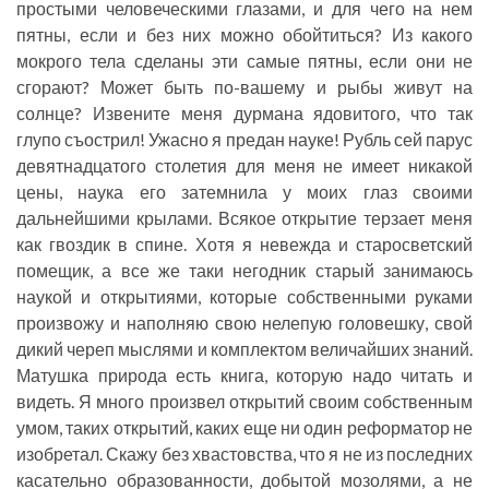
простыми человеческими глазами, и для чего на нем
пятны, если и без них можно обойтиться? Из какого
мокрого тела сделаны эти самые пятны, если они не
сгорают? Может быть по-вашему и рыбы живут на
солнце? Извените меня дурмана ядовитого, что так
глупо съострил! Ужасно я предан науке! Рубль сей парус
девятнадцатого столетия для меня не имеет никакой
цены, наука его затемнила у моих глаз своими
дальнейшими крылами. Всякое открытие терзает меня
как гвоздик в спине. Хотя я невежда и старосветский
помещик, а все же таки негодник старый занимаюсь
наукой и открытиями, которые собственными руками
произвожу и наполняю свою нелепую головешку, свой
дикий череп мыслями и комплектом величайших знаний.
Матушка природа есть книга, которую надо читать и
видеть. Я много произвел открытий своим собственным
умом, таких открытий, каких еще ни один реформатор не
изобретал. Скажу без хвастовства, что я не из последних
касательно образованности, добытой мозолями, а не