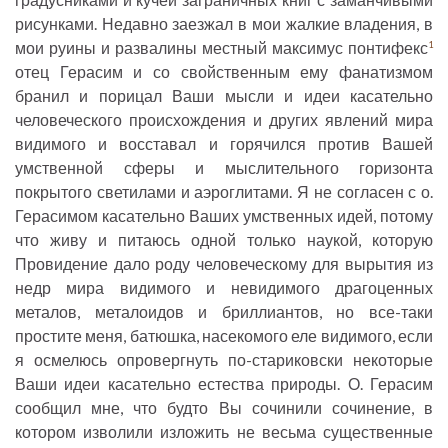
рисунками. Недавно заезжал в мои жалкие владения, в
мои руины и развалины местный максимус понтифекс
1
отец Герасим и со свойственным ему фанатизмом
бранил и порицал Ваши мысли и идеи касательно
человеческого происхождения и других явлений мира
видимого и восставал и горячился против Вашей
умственной сферы и мыслительного горизонта
покрытого светилами и аэроглитами. Я не согласен с о.
Герасимом касательно Ваших умственных идей, потому
что живу и питаюсь одной только наукой, которую
Провидение дало роду человеческому для вырытия из
недр мира видимого и невидимого драгоценных
металов, металоидов и бриллиантов, но все-таки
простите меня, батюшка, насекомого еле видимого, если
я осмелюсь опровергнуть по-стариковски некоторые
Ваши идеи касательно естества природы. О. Герасим
сообщил мне, что будто Вы сочинили сочинение, в
котором изволили изложить не весьма существенные