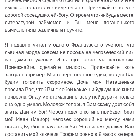
имею аттестатов и свидетельств. Приежжайте ко мне
дорогой соседушко, ей-богу. Откроем что-нибудь вместе,
литературой займемся и Вы меня поганенького
вычислениям различным поучите.
Я недавно читал у одного Французского ученого, что
львиная морда совсем не похожа на человеческий лик,
как думают ученыи. И насщот этого мы поговорим.
Приежжайте, сделайте милость. Приежжайте хоть
завтра например. Мы теперь постное едим, но для Вас
будим готовить скоромное. Дочь моя Наташенька
просила Вас, чтоб Вы с собой какие-нибудь умные книги
привезли. Она у меня эманципе, все у ней дураки, только
она одна умная. Молодеж теперь я Вам скажу дает себя
знать. Дай им бог! Через неделю ко мне прибудет брат
мой Иван (Маиор), человек хороший но между нами
сказать, Бурбон и наук не любит. Это письмо должен Вам
доставить мой ключник Трофим ровно в 8 часов вечера.