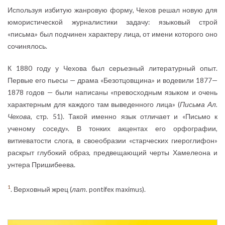
Используя избитую жанровую форму, Чехов решал новую для
юмористической журналистики задачу: языковый строй
«письма» был подчинен характеру лица, от имени которого оно
сочинялось.
К 1880 году у Чехова был серьезный литературный опыт.
Первые его пьесы — драма «Безотцовщина» и водевили 1877—
1878 годов — были написаны «превосходным языком и очень
характерным для каждого там выведенного лица» (
Письма Ал.
Чехова
, стр. 51). Такой именно язык отличает и «Письмо к
ученому соседу». В тонких акцентах его орфографии,
витиеватости слога, в своеобразии «старческих гиероглифон»
раскрыт глубокий образ, предвещающий черты Хамелеона и
унтера Пришибеева.
1
. Верховный жрец (
лат.
pontifex maximus).