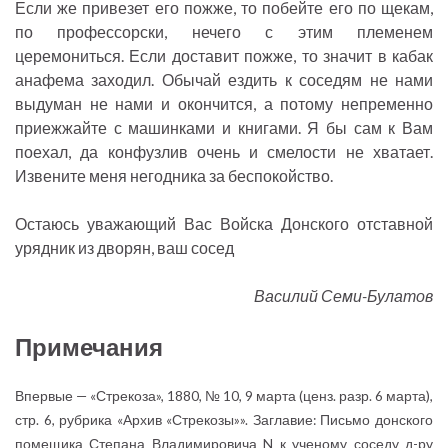
Если же привезет его пожже, то побейте его по щекам,
по профессорски, нечего с этим племенем
церемониться. Если доставит пожже, то значит в кабак
анафема заходил. Обычай ездить к соседям не нами
выдуман не нами и окончится, а потому непременно
приежжайте с машинками и книгами. Я бы сам к Вам
поехал, да конфузлив очень и смелости не хватает.
Извените меня негодника за беспокойство.
Остаюсь уважающий Вас Войска Донского отставной
урядник из дворян, ваш сосед
Василий Семи-Булатов
Примечания
Впервые — «Стрекоза», 1880, № 10, 9 марта (ценз. разр. 6 марта),
стр. 6, рубрика «Архив «Стрекозы»». Заглавие: Письмо донского
помещика Степана Владимировича N к ученому соседу д-ру