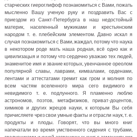
старческих гиероглифоф познакомиться с Вами, пожать
мысленно Вашу ученую руку и поздравить Вас с
приездом из Санкт-Петербурга в наш недостойный
материк, населенный мужиками и крестьянским
народом т. е. плебейским элементом. Давно искал я
случая познакомиться с Вами, жаждал, потому что наука
в некотором роде мать наша родная, всё одно как и
цивилизацыя и потому что сердечно уважаю тех людей,
знаменитое имя и звание которых, увенчанное ореолом
популярной славы, лаврами, кимвалами, орденами,
лентами и аттестатами гремит как гром и молния по
всем частям вселенного мира сего видимого и
невидимого т. е. подлунного. Я пламенно люблю
астрономов, поэтов, метафизиков, приват-доцентов,
химиков и других жрецов науки, к которым Вы себя
причисляете чрез свои умные факты и отрасли наук, т. е.
продукты и плоды. Говорят, что вы много книг
напечатали во время умственного сидения с трубами,
градусниками и кучей заграничных книг с заманчивыми