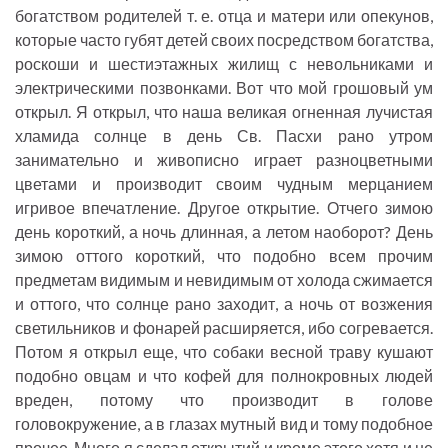
богатством родителей т. е. отца и матери или опекунов,
которые часто губят детей своих посредством богатства,
роскоши и шестиэтажных жилищ с невольниками и
электрическими позвонками. Вот что мой грошовый ум
открыл. Я открыл, что наша великая огненная лучистая
хламида солнце в день Св. Пасхи рано утром
занимательно и живописно играет разноцветными
цветами и производит своим чудным мерцанием
игривое впечатление. Другое открытие. Отчего зимою
день короткий, а ночь длинная, а летом наоборот? День
зимою оттого короткий, что подобно всем прочим
предметам видимым и невидимым от холода сжимается
и оттого, что солнце рано заходит, а ночь от возжения
светильников и фонарей расширяется, ибо согревается.
Потом я открыл еще, что собаки весной траву кушают
подобно овцам и что кофей для полнокровных людей
вреден, потому что производит в голове
головокружение, а в глазах мутный вид и тому подобное
прочее. Много я сделал открытий и кроме этого хотя и не