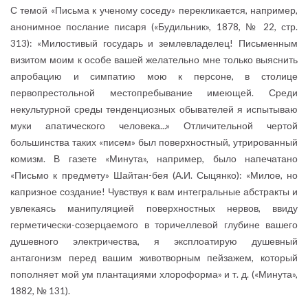
С темой «Письма к ученому соседу» перекликается, например,
анонимное послание писаря («Будильник», 1878, № 22, стр.
313): «Милостивый государь и землевладелец! Письменным
визитом моим к особе вашей желательно мне только выяснить
апробацию и симпатию мою к персоне, в столице
первопрестольной местопребывание имеющей. Среди
некультурной среды тенденциозных обывателей я испытываю
муки апатического человека...» Отличительной чертой
большинства таких «писем» был поверхностный, утрированный
комизм. В газете «Минута», например, было напечатано
«Письмо к предмету» Шайтан-бея (А.И. Сыцянко): «Милое, но
капризное создание! Чувствуя к вам интегральные абстракты и
увлекаясь манипуляцией поверхностных нервов, ввиду
герметически-созерцаемого в торичеллевой глубине вашего
душевного электричества, я эксплоатирую душевный
антагонизм перед вашим животворным пейзажем, который
пополняет мой ум плантациями хлороформа» и т. д. («Минута»,
1882, № 131).