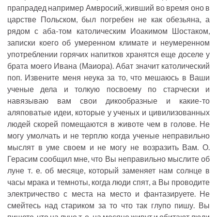
прапрадед например Амвросий, живший во время оно в
царстве Польском, был погребен не как обезьяна, а
рядом с аба-том католическим Иоакимом Шостаком,
записки коего об умеренном климате и неумеренном
употреблении горячих напитков хранятся еще доселе у
брата моего Ивана (Маиора). Абат значит католический
поп. Извените меня неука за то, что мешаюсь в Ваши
ученые дела и толкую посвоему по старчески и
навязываю вам свои дикообразные и какие-то
аляповатые идеи, которые у ученых и цивилизованных
людей скорей помещаются в животе чем в голове. Не
могу умолчать и не терплю когда ученые неправильно
мыслят в уме своем и не могу не возразить Вам. О.
Герасим сообщил мне, что Вы неправильно мыслите об
луне т. е. об месяце, который заменяет нам солнце в
часы мрака и темноты, когда люди спят, а Вы проводите
электричество с места на место и фантазируете. Не
смейтесь над стариком за то что так глупо пишу. Вы
пишете, что на луне т. е. на месяце живут и обитают люди