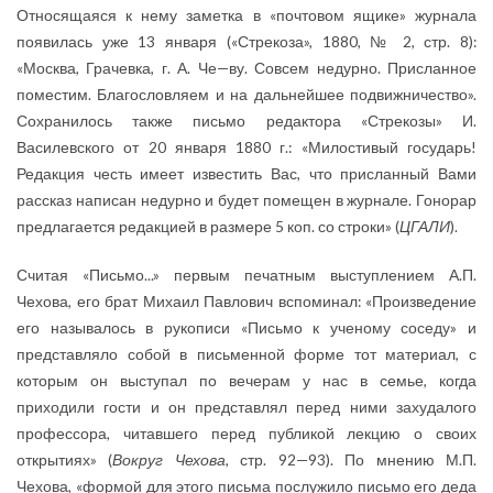
Относящаяся к нему заметка в «почтовом ящике» журнала
появилась уже 13 января («Стрекоза», 1880, № 2, стр. 8):
«Москва, Грачевка, г. А. Че—ву. Совсем недурно. Присланное
поместим. Благословляем и на дальнейшее подвижничество».
Сохранилось также письмо редактора «Стрекозы» И.
Василевского от 20 января 1880 г.: «Милостивый государь!
Редакция честь имеет известить Вас, что присланный Вами
рассказ написан недурно и будет помещен в журнале. Гонорар
предлагается редакцией в размере 5 коп. со строки» (
ЦГАЛИ
).
Считая «Письмо...» первым печатным выступлением А.П.
Чехова, его брат Михаил Павлович вспоминал: «Произведение
его называлось в рукописи «Письмо к ученому соседу» и
представляло собой в письменной форме тот материал, с
которым он выступал по вечерам у нас в семье, когда
приходили гости и он представлял перед ними захудалого
профессора, читавшего перед публикой лекцию о своих
открытиях» (
Вокруг Чехова
, стр. 92—93). По мнению М.П.
Чехова, «формой для этого письма послужило письмо его деда