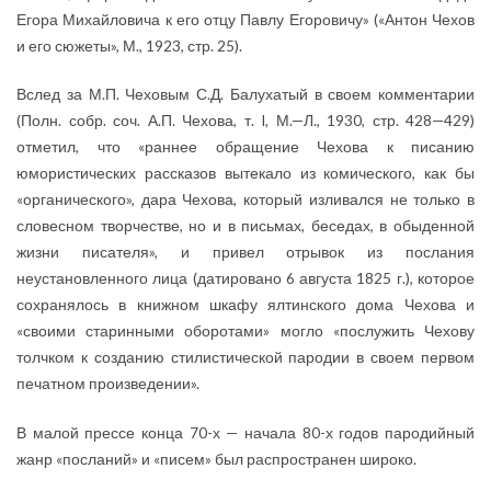
Егора Михайловича к его отцу Павлу Егоровичу» («Антон Чехов
и его сюжеты», М., 1923, стр. 25).
Вслед за М.П. Чеховым С.Д. Балухатый в своем комментарии
(Полн. собр. соч. А.П. Чехова, т. I, М.—Л., 1930, стр. 428—429)
отметил, что «раннее обращение Чехова к писанию
юмористических рассказов вытекало из комического, как бы
«органического», дара Чехова, который изливался не только в
словесном творчестве, но и в письмах, беседах, в обыденной
жизни писателя», и привел отрывок из послания
неустановленного лица (датировано 6 августа 1825 г.), которое
сохранялось в книжном шкафу ялтинского дома Чехова и
«своими старинными оборотами» могло «послужить Чехову
толчком к созданию стилистической пародии в своем первом
печатном произведении».
В малой прессе конца 70-х — начала 80-х годов пародийный
жанр «посланий» и «писем» был распространен широко.