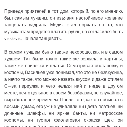
Приведя приятелей в тот дом, который, по его мнению,
был самым лучшим, он изъявил настойчивое желание
танцевать кадриль. Медик стал ворчать на то, что
музыкантам придется платить рубль, но согласился быть
vis-à-vis. Начали танцевать.
В самом лучшем было так же нехорошо, как и в самом
худшем. Тут были точно такие же зеркала и картины,
такие же прически и платья. Осматривая обстановку и
костюмы, Васильев уже понимал, что это не безвкусица,
а нечто такое, что можно назвать вкусом и даже стилем
С—ва переулка и чего нельзя найти нигде в другом
месте, нечто цельное в своем безобразии, не случайное,
выработанное временем. После того, как он побывал в
восьми домах, его уж не удивляли ни цвета платьев, ни
длинные шлейфы, ни яркие банты, ни матросские
костюмы, ни густая фиолетовая окраска щек; он
понимал, что всё это здесь так и нужно, что если бы хоть