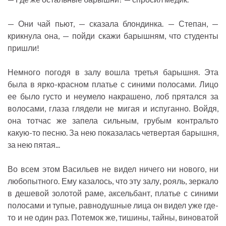
— Они чай пьют, — сказала блондинка. — Степан, —
крикнула она, — пойди скажи барышням, что студенты
пришли!
Немного погодя в залу вошла третья барышня. Эта
была в ярко-красном платье с синими полосами. Лицо
ее было густо и неумело накрашено, лоб прятался за
волосами, глаза глядели не мигая и испуганно. Войдя,
она тотчас же запела сильным, грубым контральто
какую-то песню. За нею показалась четвертая барышня,
за нею пятая...
Во всем этом Васильев не видел ничего ни нового, ни
любопытного. Ему казалось, что эту залу, рояль, зеркало
в дешевой золотой раме, аксельбант, платье с синими
полосами и тупые, равнодушные лица он видел уже где-
то и не один раз. Потемок же, тишины, тайны, виноватой