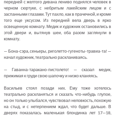
передней с желтого дивана лениво поднялся человек в
черном сюртуке, с небритым лакейским лицом и с
заспанными глазами. Тут пахло, как в прачечной, и кроме
того еще уксусом. Из передней вела дверь в ярко
освещенную комнату. Медик и художник остановились в
этой двери и, вытянув шеи, оба разом заглянули в
комнату.
— Бона-сэра, сеньеры, риголетто-гугеноты-травиа-та! —
начал художник, театрально раскланиваясь.
— Гаванна-таракано-пистолето! — сказал медик,
прижимая к груди свою шапочку и низко кланяясь.
Васильев стоял позади них. Ему тоже хотелось
театрально раскланяться и сказать что-нибудь глупое,
но он только улыбался, чувствовал неловкость, похожую
на стыд, и с нетерпением ждал, что будет дальше. В
дверях показалась маленькая блондинка лет 17—18,