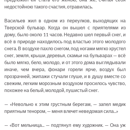
недостойною такого счастия, отравилась.
Васильев жил в одном из переулков, выходящих на
Тверской бульвар. Когда он вышел с приятелями из
дому, было около 11 часов. Недавно шел первый снег, и
всё в природе находилось под властью этого молодого
снега. В воздухе пахло снегом, под ногами мягко хрустел
снег, земля, крыши, деревья, скамьи на бульварах — всё
было мягко, бело, молодо, и от этого дома выглядывали
иначе, чем вчера, фонари горели ярче, воздух был
прозрачней, экипажи стучали глуше, и в душу вместе со
свежим, легким морозным воздухом просилось чувство,
похожее на белый, молодой, пушистый снег.
— «Невольно к этим грустным берегам, — запел медик
приятным тенором, — меня влечет неведомая сила...»
— «Вот мельница... — подтянул ему художник. — Она уж