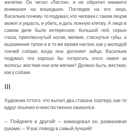
жилетке. Он читал «Листок» и не обратил никакого
внимания на вошедших. Поглядев на его лицо,
Васильев почему-то подумал, что человек с таким лицом
может и украсть, и убить, и дать ложную клятву. А лицо в
самом деле было интересное: большой лоб, серые
глаза, приплюснутый носик, мелкие, стиснутые губы, а
выражение тупое и в то же время наглое, как у молодой
гончей собаки, когда она догоняет зайца. Васильев
подумал, что хорошо бы потрогать этого лакея за
волосы: жесткие они или мягкие? Должно быть, жесткие,
как у собаки.
III
Художник оттого, что выпил два стакана портеру, как-то
вдруг опьянел и неестественно оживился.
— Пойдемте в другой! — командовал он, размахивая
руками. — Я вас поведу в самый лучший!