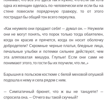
одна из женщин оделась по-человечески или если бы на
стене повесили порядочную гравюру, то от этого
пострадал бы общий тон всего переулка.
«Как неумело они продают себя! — думал он. — Неужели
они не могут понять, что порок только тогда обаятелен,
когда он красив и прячется, когда он носит оболочку
добродетели? Скромные черные платья, бледные лица,
печальные улыбки и потемки сильнее действуют, чем
эта аляповатая мишура. Глупые! Если они сами не
понимают этого, то гости бы их поучили, что ли...»
Барышня в польском костюме с белой меховой опушкой
подошла к нему и села рядом с ним.
— Симпатичный брюнет, что ж вы не танцуете? —
спросила она. — Отчего вы такой скучный?