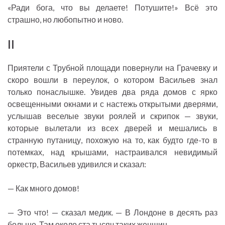
«Ради бога, что вы делаете! Потушите!» Всё это
страшно, но любопытно и ново.
II
Приятели с Трубной площади повернули на Грачевку и
скоро вошли в переулок, о котором Васильев знал
только понаслышке. Увидев два ряда домов с ярко
освещенными окнами и с настежь открытыми дверями,
услышав веселые звуки роялей и скрипок — звуки,
которые вылетали из всех дверей и мешались в
странную путаницу, похожую на то, как будто где-то в
потемках, над крышами, настраивался невидимый
оркестр, Васильев удивился и сказал:
— Как много домов!
— Это что! — сказал медик. — В Лондоне в десять раз
больше. Там около ста тысяч таких женщин.