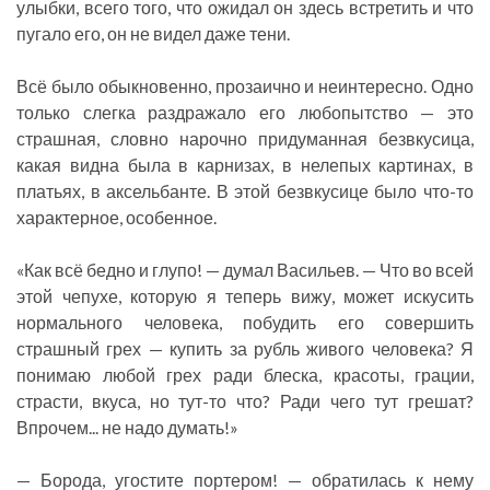
улыбки, всего того, что ожидал он здесь встретить и что
пугало его, он не видел даже тени.
Всё было обыкновенно, прозаично и неинтересно. Одно
только слегка раздражало его любопытство — это
страшная, словно нарочно придуманная безвкусица,
какая видна была в карнизах, в нелепых картинах, в
платьях, в аксельбанте. В этой безвкусице было что-то
характерное, особенное.
«Как всё бедно и глупо! — думал Васильев. — Что во всей
этой чепухе, которую я теперь вижу, может искусить
нормального человека, побудить его совершить
страшный грех — купить за рубль живого человека? Я
понимаю любой грех ради блеска, красоты, грации,
страсти, вкуса, но тут-то что? Ради чего тут грешат?
Впрочем... не надо думать!»
— Борода, угостите портером! — обратилась к нему