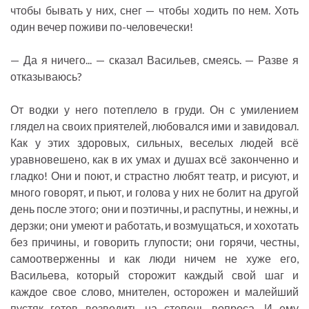
чтобы бывать у них, снег — чтобы ходить по нем. Хоть
один вечер поживи по-человечески!
— Да я ничего... — сказал Васильев, смеясь. — Разве я
отказываюсь?
От водки у него потеплело в груди. Он с умилением
глядел на своих приятелей, любовался ими и завидовал.
Как у этих здоровых, сильных, веселых людей всё
уравновешено, как в их умах и душах всё законченно и
гладко! Они и поют, и страстно любят театр, и рисуют, и
много говорят, и пьют, и голова у них не болит на другой
день после этого; они и поэтичны, и распутны, и нежны, и
дерзки; они умеют и работать, и возмущаться, и хохотать
без причины, и говорить глупости; они горячи, честны,
самоотверженны и как люди ничем не хуже его,
Васильева, который сторожит каждый свой шаг и
каждое свое слово, мнителен, осторожен и малейший
пустяк готов возводить на степень вопроса. И ему