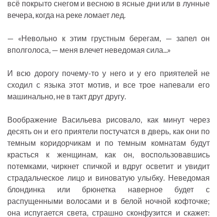
всё покрыто снегом и весною в ясные дни или в лунные
вечера, когда на реке ломает лед.
— «Невольно к этим грустным берегам, — запел он
вполголоса, — меня влечет неведомая сила...»
И всю дорогу почему-то у него и у его приятелей не
сходил с языка этот мотив, и все трое напевали его
машинально, не в такт друг другу.
Воображение Васильева рисовало, как минут через
десять он и его приятели постучатся в дверь, как они по
темным коридорчикам и по темным комнатам будут
красться к женщинам, как он, воспользовавшись
потемками, чиркнет спичкой и вдруг осветит и увидит
страдальческое лицо и виноватую улыбку. Неведомая
блондинка или брюнетка наверное будет с
распущенными волосами и в белой ночной кофточке;
она испугается света, страшно сконфузится и скажет: