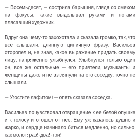
— Восемьдесят, — сострила барышня, глядя со смехом
на фокусы, какие выделывал руками и ногами
плясавший художник.
Вдруг она чему-то захохотала и сказала громко, так, что
все слышали, длинную циничную фразу. Васильев
оторопел и, не зная, какое выражение придать своему
лицу, напряженно улыбнулся. Улыбнулся только один
он, все же остальные — его приятели, музыканты и
женщины даже и не взглянули на его соседку, точно не
слышали.
— Угостите лафитом! — опять сказала соседка.
Васильев почувствовал отвращение к ее белой опушке
и к голосу и отошел от нее. Ему уж казалось душно и
жарко, и сердце начинало биться медленно, но сильно,
как молот: раз!-два!-три!