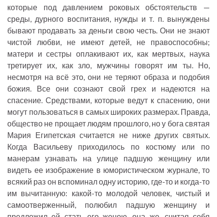
которые под давлением роковых обстоятельств —
среды, дурного воспитания, нужды и т. п. вынуждены
бывают продавать за деньги свою честь. Они не знают
чистой любви, не имеют детей, не правоспособны;
матери и сестры оплакивают их, как мертвых, наука
третирует их, как зло, мужчины говорят им ты. Но,
несмотря на всё это, они не теряют образа и подобия
божия. Все они сознают свой грех и надеются на
спасение. Средствами, которые ведут к спасению, они
могут пользоваться в самых широких размерах. Правда,
общество не прощает людям прошлого, но у бога святая
Мария Египетская считается не ниже других святых.
Когда Васильеву приходилось по костюму или по
манерам узнавать на улице падшую женщину или
видеть ее изображение в юмористическом журнале, то
всякий раз он вспоминал одну историю, где-то и когда-то
им вычитанную: какой-то молодой человек, чистый и
самоотверженный, полюбил падшую женщину и
предложил ей стать его женою, она же, считая себя